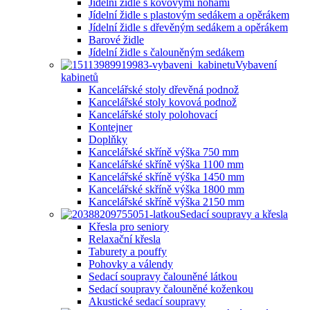
Jídelní židle s kovovými nohami
Jídelní židle s plastovým sedákem a opěrákem
Jídelní židle s dřevěným sedákem a opěrákem
Barové židle
Jídelní židle s čalouněným sedákem
Vybavení
kabinetů
Kancelářské stoly dřevěná podnož
Kancelářské stoly kovová podnož
Kancelářské stoly polohovací
Kontejner
Doplňky
Kancelářské skříně výška 750 mm
Kancelářské skříně výška 1100 mm
Kancelářské skříně výška 1450 mm
Kancelářské skříně výška 1800 mm
Kancelářské skříně výška 2150 mm
Sedací soupravy a křesla
Křesla pro seniory
Relaxační křesla
Taburety a pouffy
Pohovky a válendy
Sedací soupravy čalouněné látkou
Sedací soupravy čalouněné koženkou
Akustické sedací soupravy