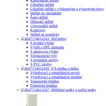
Kancelářské skříně
Lékařské skříně
Lékařské skříně s výklopnými a výsuvnými boxy
Skříně na chemikálie
Šatní skříně
Dílenské skříně
Univerzální skříně
Knihovny
Skříně na pomůcky
Zástěny
S textilní výplní
Výplň z HPL laminátu
S plastovou výplní
Teleskopické tyče
S textilními závěsy
S PVC závěsy
Lehátka a lůžka
Vyšetřovací a rehabilitační pevná
Vyšetřovací a rehabilitační mobilní
Transportní lehátka
Elektrická lehátka
Jídelní stolky a noční stolky