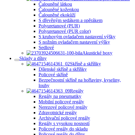
Čalouněné látkou
Čalouněné koženkou
Čalouněné ekokůží
S dřevěným sedákem a opěrákem
Polyuretanové (PUR)
Polyuretanové (PUR color)
S kruhovým ovladačem nastavení výšky
S nožním ovladačem nastavení výšky
Sedlové
Akustické boxy
Sklady a dílny
Skříně a skříňky
Dílenské skříně a skříňky
Policové skříně
Bezpečnostní skříně na hořlaviny, kyseliny,
louhy
Regály
Regály na pneumatiky
Mobilní policové regály
Nerezové policové regály
Zdravotnické regály
Archivační policové regály
Regály s vysokou nosností
Policové regály do skladu
Policové regály do dílny