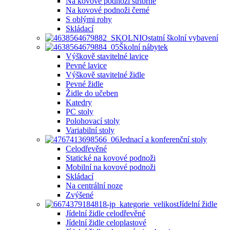
Na kovové podnoži stříbrné
Na kovové podnoži černé
S oblými rohy
Skládací
Ostatní školní vybavení
Školní nábytek
Výškově stavitelné lavice
Pevné lavice
Výškově stavitelné židle
Pevné židle
Židle do učeben
Katedry
PC stoly
Polohovací stoly
Variabilní stoly
Jednací a konferenční stoly
Celodřevěné
Statické na kovové podnoži
Mobilní na kovové podnoži
Skládací
Na centrální noze
Zvýšené
Jídelní židle
Jídelní židle celodřevěné
Jídelní židle celoplastové