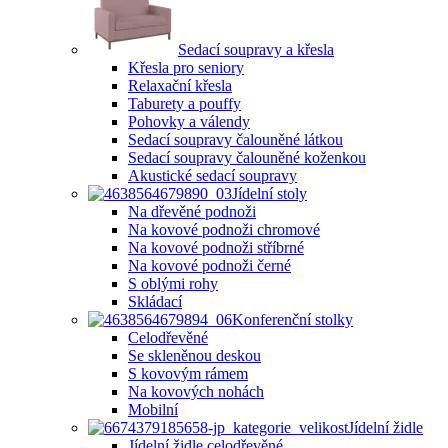
Sedací soupravy a křesla
Křesla pro seniory
Relaxační křesla
Taburety a pouffy
Pohovky a válendy
Sedací soupravy čalouněné látkou
Sedací soupravy čalouněné koženkou
Akustické sedací soupravy
Jídelní stoly
Na dřevěné podnoži
Na kovové podnoži chromové
Na kovové podnoži stříbrné
Na kovové podnoži černé
S oblými rohy
Skládací
Konferenční stolky
Celodřevěné
Se skleněnou deskou
S kovovým rámem
Na kovových nohách
Mobilní
Jídelní židle
Jídelní židle celodřevěné