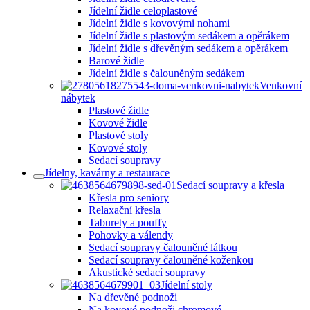
Jídelní židle celoplastové
Jídelní židle s kovovými nohami
Jídelní židle s plastovým sedákem a opěrákem
Jídelní židle s dřevěným sedákem a opěrákem
Barové židle
Jídelní židle s čalouněným sedákem
Venkovní
nábytek
Plastové židle
Kovové židle
Plastové stoly
Kovové stoly
Sedací soupravy
Jídelny, kavárny a restaurace
Sedací soupravy a křesla
Křesla pro seniory
Relaxační křesla
Taburety a pouffy
Pohovky a válendy
Sedací soupravy čalouněné látkou
Sedací soupravy čalouněné koženkou
Akustické sedací soupravy
Jídelní stoly
Na dřevěné podnoži
Na kovové podnoži chromové