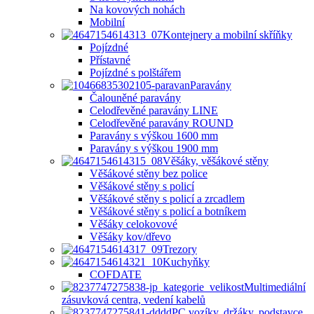
Na kovových nohách
Mobilní
Kontejnery a mobilní skříňky
Pojízdné
Přístavné
Pojízdné s polštářem
Paravány
Čalouněné paravány
Celodřevěné paravány LINE
Celodřevěné paravány ROUND
Paravány s výškou 1600 mm
Paravány s výškou 1900 mm
Věšáky, věšákové stěny
Věšákové stěny bez police
Věšákové stěny s policí
Věšákové stěny s policí a zrcadlem
Věšákové stěny s policí a botníkem
Věšáky celokovové
Věšáky kov/dřevo
Trezory
Kuchyňky
COFDATE
Multimediální
zásuvková centra, vedení kabelů
PC vozíky, držáky, podstavce