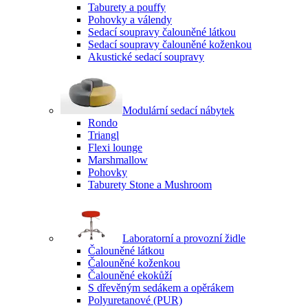
Taburety a pouffy
Pohovky a válendy
Sedací soupravy čalouněné látkou
Sedací soupravy čalouněné koženkou
Akustické sedací soupravy
Modulární sedací nábytek
Rondo
Triangl
Flexi lounge
Marshmallow
Pohovky
Taburety Stone a Mushroom
Laboratorní a provozní židle
Čalouněné látkou
Čalouněné koženkou
Čalouněné ekokůží
S dřevěným sedákem a opěrákem
Polyuretanové (PUR)