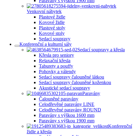
Paravány s výškou 1900 mm
Venkovní nábytek
Plastové židle
Kovové židle
Plastové stoly
Kovové stoly
Sedací soupravy
Konferenční a kulturní sály
Sedací soupravy a křesla
Křesla pro seniory
Relaxační křesla
Taburety a pouffy
Pohovky a válendy
Sedací soupravy čalouněné látkou
Sedací soupravy čalouněné koženkou
Akustické sedací soupravy
Paravány
Čalouněné paravány
Celodřevěné paravány LINE
Celodřevěné paravány ROUND
Paravány s výškou 1600 mm
Paravány s výškou 1900 mm
Konferenční
židle a křesla