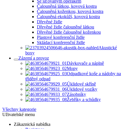
Se síťovaným opěrákem
Čalouněná látkou, kovová kostra
Čalouněná koženkou, kovová kostra
Čalouněná ekokůží, kovová kostra
Dřevěné židle
Dřevěné židle čalouněné látkou
Dřevěné židle čalouněné koženkou
Plastové konferenční židle
Skládací konferenční židle
Akustické
boxy
Zázemí a provoz
Dávkovače a náplně
Mopy
Odpadkové koše a nádoby na
tříděný odpad
Úklidové skříně
Úklidové vozíky
Zásobníky
Žebříky a schůdky
Všechny kategorie
Uživatelské menu
Zákaznická nabídka