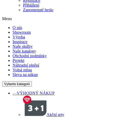
Registrace
Přihlášení
Zapomenuté heslo
Menu
O nás
Showroom
Výroba
Inspirace
Naše služby
Naše katalogy
Obchodní podmínky
Projekt
Náhradní plnění
Volná místa
Sleva na nákup
Vyberte kategorii
VÝHODNÝ NÁKUP
Akční sety