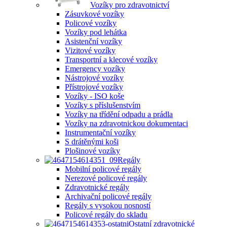
Vozíky pro zdravotnictví
Zásuvkové vozíky
Policové vozíky
Vozíky pod lehátka
Asistenční vozíky
Vizitové vozíky
Transportní a klecové vozíky
Emergency vozíky
Nástrojové vozíky
Přístrojové vozíky
Vozíky - ISO koše
Vozíky s příslušenstvím
Vozíky na třídění odpadu a prádla
Vozíky na zdravotnickou dokumentaci
Instrumentační vozíky
S drátěnými koši
Plošinové vozíky
Regály
Mobilní policové regály
Nerezové policové regály
Zdravotnické regály
Archivační policové regály
Regály s vysokou nosností
Policové regály do skladu
Ostatní zdravotnické