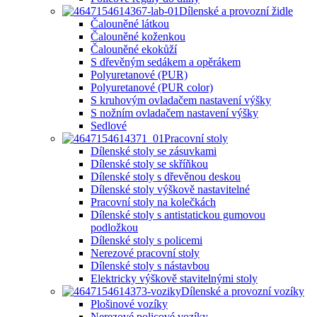
Dílenské a provozní židle
Čalouněné látkou
Čalouněné koženkou
Čalouněné ekokůží
S dřevěným sedákem a opěrákem
Polyuretanové (PUR)
Polyuretanové (PUR color)
S kruhovým ovladačem nastavení výšky
S nožním ovladačem nastavení výšky
Sedlové
Pracovní stoly
Dílenské stoly se zásuvkami
Dílenské stoly se skříňkou
Dílenské stoly s dřevěnou deskou
Dílenské stoly výškově nastavitelné
Pracovní stoly na kolečkách
Dílenské stoly s antistatickou gumovou
podložkou
Dílenské stoly s policemi
Nerezové pracovní stoly
Dílenské stoly s nástavbou
Elektricky výškově stavitelnými stoly
Dílenské a provozní vozíky
Plošinové vozíky
Nerezové policové vozíky