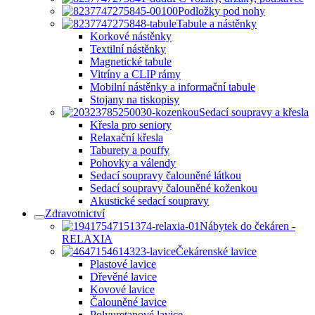
Podložky pod nohy
Tabule a nástěnky
Korkové nástěnky
Textilní nástěnky
Magnetické tabule
Vitríny a CLIP rámy
Mobilní nástěnky a informační tabule
Stojany na tiskopisy
Sedací soupravy a křesla
Křesla pro seniory
Relaxační křesla
Taburety a pouffy
Pohovky a válendy
Sedací soupravy čalouněné látkou
Sedací soupravy čalouněné koženkou
Akustické sedací soupravy
Zdravotnictví
Nábytek do čekáren -
RELAXIA
Čekárenské lavice
Plastové lavice
Dřevěné lavice
Kovové lavice
Čalouněné lavice
Polyuretanové lavice