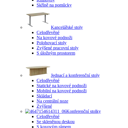
Skříně na pomůcky
Kancelářské stoly
Celodřevěné
Na kovové podnoži
Polohovací stoly
Zvýšené pracovní stoly
S úložným prostorem
Jednací a konferenční stoly
Celodřevěné
Statické na kovové podnoži
Mobilní na kovové podnoži
Skládací
Na centrální noze
Zvýšené
Konferenční stolky
Celodřevěné
Se skleněnou deskou
S kovovým rámem