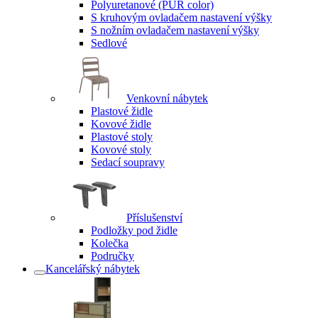
Polyuretanové (PUR color)
S kruhovým ovladačem nastavení výšky
S nožním ovladačem nastavení výšky
Sedlové
Venkovní nábytek
Plastové židle
Kovové židle
Plastové stoly
Kovové stoly
Sedací soupravy
Příslušenství
Podložky pod židle
Kolečka
Područky
Kancelářský nábytek