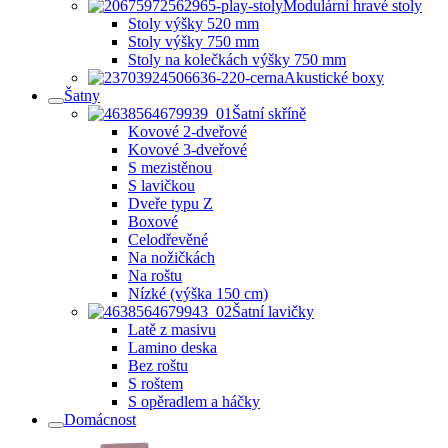
Modulární hravé stoly
Stoly výšky 520 mm
Stoly výšky 750 mm
Stoly na kolečkách výšky 750 mm
Akustické boxy
Šatny
Šatní skříně
Kovové 2-dveřové
Kovové 3-dveřové
S mezistěnou
S lavičkou
Dveře typu Z
Boxové
Celodřevěné
Na nožičkách
Na roštu
Nízké (výška 150 cm)
Šatní lavičky
Latě z masivu
Lamino deska
Bez roštu
S roštem
S opěradlem a háčky
Domácnost