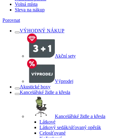
Volná místa
Sleva na nákup
Porovnat
VÝHODNÝ NÁKUP
Akční sety
Výprodej
Akustické boxy
Kancelářské židle a křesla
Kancelářské židle a křesla
Látkové
Látkový sedák/síťovaný opěrák
Celosíťované