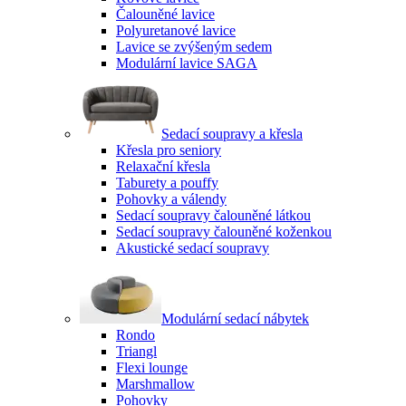
Čalouněné lavice
Polyuretanové lavice
Lavice se zvýšeným sedem
Modulární lavice SAGA
Sedací soupravy a křesla
Křesla pro seniory
Relaxační křesla
Taburety a pouffy
Pohovky a válendy
Sedací soupravy čalouněné látkou
Sedací soupravy čalouněné koženkou
Akustické sedací soupravy
Modulární sedací nábytek
Rondo
Triangl
Flexi lounge
Marshmallow
Pohovky