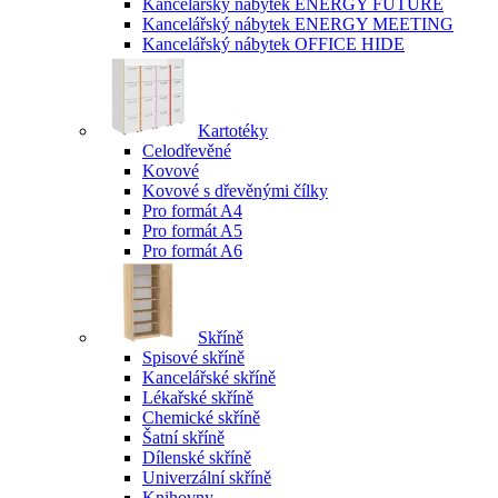
Kancelářský nábytek ENERGY FUTURE
Kancelářský nábytek ENERGY MEETING
Kancelářský nábytek OFFICE HIDE
Kartotéky
Celodřevěné
Kovové
Kovové s dřevěnými čílky
Pro formát A4
Pro formát A5
Pro formát A6
Skříně
Spisové skříně
Kancelářské skříně
Lékařské skříně
Chemické skříně
Šatní skříně
Dílenské skříně
Univerzální skříně
Knihovny