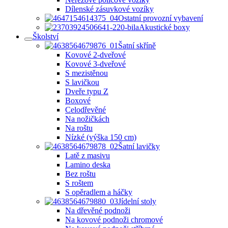
Dílenské zásuvkové vozíky
Ostatní provozní vybavení
Akustické boxy
Školství
Šatní skříně
Kovové 2-dveřové
Kovové 3-dveřové
S mezistěnou
S lavičkou
Dveře typu Z
Boxové
Celodřevěné
Na nožičkách
Na roštu
Nízké (výška 150 cm)
Šatní lavičky
Latě z masivu
Lamino deska
Bez roštu
S roštem
S opěradlem a háčky
Jídelní stoly
Na dřevěné podnoži
Na kovové podnoži chromové