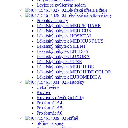
Lavice se zvýšeným sedem
Lékařská křesla a židle
Lékařské nábytkové řady
Přebalovací pulty
Lékařský nábytek MEDISQUARE
Lékařský nábytek MEDICUS
Lékařský nábytek HOSPITAL
Lékařský nábytek MEDICUS PLUS
Lékařský nábytek SILENT
Lékařský nábytek ENERGY
Lékařský nábytek LUXORA
Lékařský nábytek PURE
Lékařský nábytek MEDI HIDE
Lékařský nábytek MEDI HIDE COLOR
Lékařský nábytek EUROMEDICA
Kartotéky
Celodřevěné
Kovové
Kovové s dřevěnými čílky
Pro formát A4
Pro formát A5
Pro formát A6
Skříně
Skříně na spisy