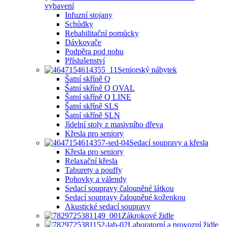
vybavení
Infuzní stojany
Schůdky
Rehabilitační pomůcky
Dávkovače
Podpěra pod nohu
Příslušenství
Seniorský nábytek
Šatní skříně Q
Šatní skříně Q OVAL
Šatní skříně Q LINE
Šatní skříně SLS
Šatní skříně SLN
Jídelní stoly z masivního dřeva
Křesla pro seniory
Sedací soupravy a křesla
Křesla pro seniory
Relaxační křesla
Taburety a pouffy
Pohovky a válendy
Sedací soupravy čalouněné látkou
Sedací soupravy čalouněné koženkou
Akustické sedací soupravy
Zákrokové židle
Laboratorní a provozní židle