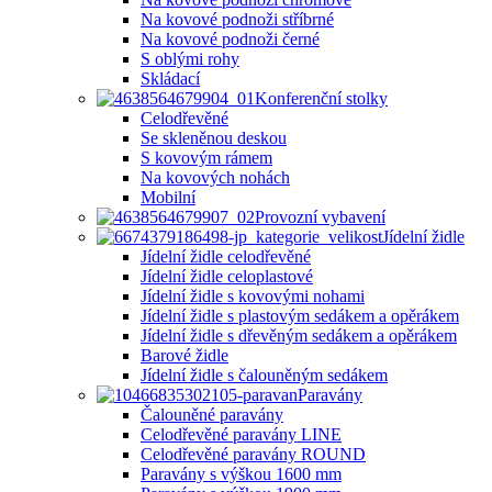
Na kovové podnoži stříbrné
Na kovové podnoži černé
S oblými rohy
Skládací
Konferenční stolky
Celodřevěné
Se skleněnou deskou
S kovovým rámem
Na kovových nohách
Mobilní
Provozní vybavení
Jídelní židle
Jídelní židle celodřevěné
Jídelní židle celoplastové
Jídelní židle s kovovými nohami
Jídelní židle s plastovým sedákem a opěrákem
Jídelní židle s dřevěným sedákem a opěrákem
Barové židle
Jídelní židle s čalouněným sedákem
Paravány
Čalouněné paravány
Celodřevěné paravány LINE
Celodřevěné paravány ROUND
Paravány s výškou 1600 mm