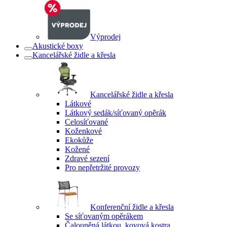
Výprodej
Akustické boxy
Kancelářské židle a křesla
Kancelářské židle a křesla
Látkové
Látkový sedák/síťovaný opěrák
Celosíťované
Koženkové
Ekokůže
Kožené
Zdravé sezení
Pro nepřetržité provozy
Konferenční židle a křesla
Se síťovaným opěrákem
Čalouněná látkou, kovová kostra