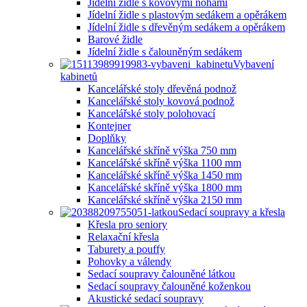
Jídelní židle s kovovými nohami
Jídelní židle s plastovým sedákem a opěrákem
Jídelní židle s dřevěným sedákem a opěrákem
Barové židle
Jídelní židle s čalouněným sedákem
Vybavení
kabinetů
Kancelářské stoly dřevěná podnož
Kancelářské stoly kovová podnož
Kancelářské stoly polohovací
Kontejner
Doplňky
Kancelářské skříně výška 750 mm
Kancelářské skříně výška 1100 mm
Kancelářské skříně výška 1450 mm
Kancelářské skříně výška 1800 mm
Kancelářské skříně výška 2150 mm
Sedací soupravy a křesla
Křesla pro seniory
Relaxační křesla
Taburety a pouffy
Pohovky a válendy
Sedací soupravy čalouněné látkou
Sedací soupravy čalouněné koženkou
Akustické sedací soupravy