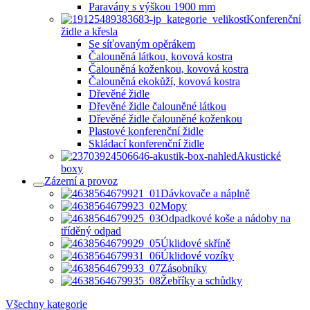
Paravány s výškou 1900 mm
Konferenční
židle a křesla
Se síťovaným opěrákem
Čalouněná látkou, kovová kostra
Čalouněná koženkou, kovová kostra
Čalouněná ekokůží, kovová kostra
Dřevěné židle
Dřevěné židle čalouněné látkou
Dřevěné židle čalouněné koženkou
Plastové konferenční židle
Skládací konferenční židle
Akustické
boxy
Zázemí a provoz
Dávkovače a náplně
Mopy
Odpadkové koše a nádoby na
tříděný odpad
Úklidové skříně
Úklidové vozíky
Zásobníky
Žebříky a schůdky
Všechny kategorie