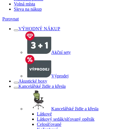
Volná místa
Sleva na nákup
Porovnat
VÝHODNÝ NÁKUP
Akční sety
Výprodej
Akustické boxy
Kancelářské židle a křesla
Kancelářské židle a křesla
Látkové
Látkový sedák/síťovaný opěrák
Celosíťované