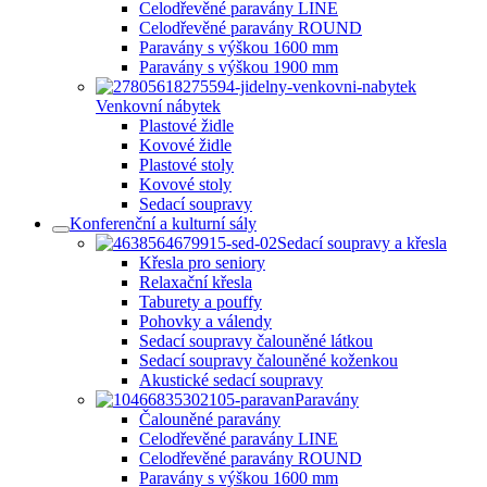
Celodřevěné paravány LINE
Celodřevěné paravány ROUND
Paravány s výškou 1600 mm
Paravány s výškou 1900 mm
Venkovní nábytek
Plastové židle
Kovové židle
Plastové stoly
Kovové stoly
Sedací soupravy
Konferenční a kulturní sály
Sedací soupravy a křesla
Křesla pro seniory
Relaxační křesla
Taburety a pouffy
Pohovky a válendy
Sedací soupravy čalouněné látkou
Sedací soupravy čalouněné koženkou
Akustické sedací soupravy
Paravány
Čalouněné paravány
Celodřevěné paravány LINE
Celodřevěné paravány ROUND
Paravány s výškou 1600 mm