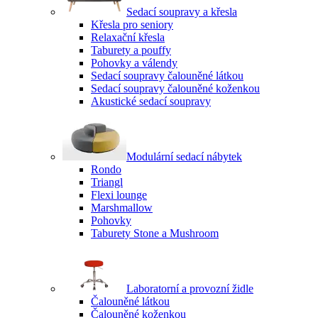
Sedací soupravy a křesla
Křesla pro seniory
Relaxační křesla
Taburety a pouffy
Pohovky a válendy
Sedací soupravy čalouněné látkou
Sedací soupravy čalouněné koženkou
Akustické sedací soupravy
Modulární sedací nábytek
Rondo
Triangl
Flexi lounge
Marshmallow
Pohovky
Taburety Stone a Mushroom
Laboratorní a provozní židle
Čalouněné látkou
Čalouněné koženkou