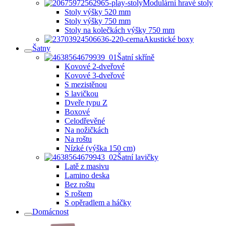
Modulární hravé stoly
Stoly výšky 520 mm
Stoly výšky 750 mm
Stoly na kolečkách výšky 750 mm
Akustické boxy
Šatny
Šatní skříně
Kovové 2-dveřové
Kovové 3-dveřové
S mezistěnou
S lavičkou
Dveře typu Z
Boxové
Celodřevěné
Na nožičkách
Na roštu
Nízké (výška 150 cm)
Šatní lavičky
Latě z masivu
Lamino deska
Bez roštu
S roštem
S opěradlem a háčky
Domácnost