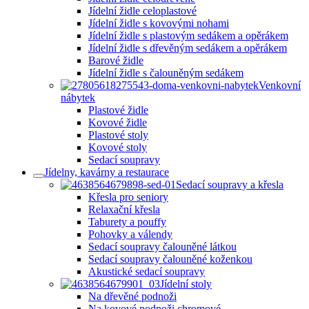
Jídelní židle celoplastové
Jídelní židle s kovovými nohami
Jídelní židle s plastovým sedákem a opěrákem
Jídelní židle s dřevěným sedákem a opěrákem
Barové židle
Jídelní židle s čalouněným sedákem
Venkovní
nábytek
Plastové židle
Kovové židle
Plastové stoly
Kovové stoly
Sedací soupravy
Jídelny, kavárny a restaurace
Sedací soupravy a křesla
Křesla pro seniory
Relaxační křesla
Taburety a pouffy
Pohovky a válendy
Sedací soupravy čalouněné látkou
Sedací soupravy čalouněné koženkou
Akustické sedací soupravy
Jídelní stoly
Na dřevěné podnoži
Na kovové podnoži chromové