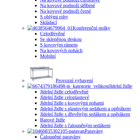
Na kovové podnoži stříbrné
Na kovové podnoži černé
S oblými rohy
Skládací
Konferenční stolky
Celodřevěné
Se skleněnou deskou
S kovovým rámem
Na kovových nohách
Mobilní
Provozní vybavení
Jídelní židle
Jídelní židle celodřevěné
Jídelní židle celoplastové
Jídelní židle s kovovými nohami
Jídelní židle s plastovým sedákem a opěrákem
Jídelní židle s dřevěným sedákem a opěrákem
Barové židle
Jídelní židle s čalouněným sedákem
Paravány
Čalouněné paravány