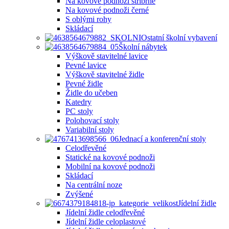
Na kovové podnoži stříbrné
Na kovové podnoži černé
S oblými rohy
Skládací
Ostatní školní vybavení
Školní nábytek
Výškově stavitelné lavice
Pevné lavice
Výškově stavitelné židle
Pevné židle
Židle do učeben
Katedry
PC stoly
Polohovací stoly
Variabilní stoly
Jednací a konferenční stoly
Celodřevěné
Statické na kovové podnoži
Mobilní na kovové podnoži
Skládací
Na centrální noze
Zvýšené
Jídelní židle
Jídelní židle celodřevěné
Jídelní židle celoplastové