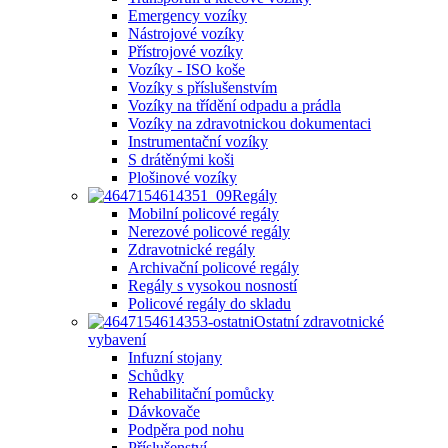
Emergency vozíky
Nástrojové vozíky
Přístrojové vozíky
Vozíky - ISO koše
Vozíky s příslušenstvím
Vozíky na třídění odpadu a prádla
Vozíky na zdravotnickou dokumentaci
Instrumentační vozíky
S drátěnými koši
Plošinové vozíky
Regály
Mobilní policové regály
Nerezové policové regály
Zdravotnické regály
Archivační policové regály
Regály s vysokou nosností
Policové regály do skladu
Ostatní zdravotnické
vybavení
Infuzní stojany
Schůdky
Rehabilitační pomůcky
Dávkovače
Podpěra pod nohu
Příslušenství