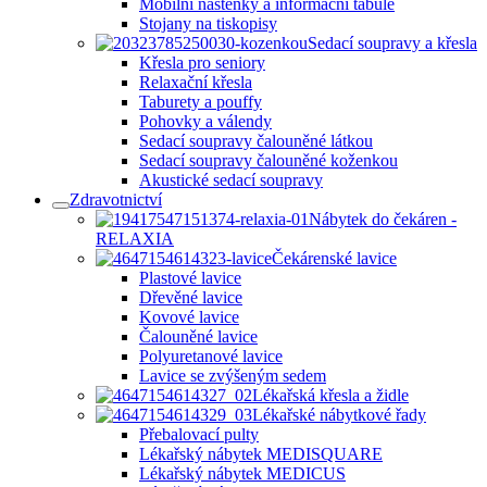
Mobilní nástěnky a informační tabule
Stojany na tiskopisy
Sedací soupravy a křesla
Křesla pro seniory
Relaxační křesla
Taburety a pouffy
Pohovky a válendy
Sedací soupravy čalouněné látkou
Sedací soupravy čalouněné koženkou
Akustické sedací soupravy
Zdravotnictví
Nábytek do čekáren -
RELAXIA
Čekárenské lavice
Plastové lavice
Dřevěné lavice
Kovové lavice
Čalouněné lavice
Polyuretanové lavice
Lavice se zvýšeným sedem
Lékařská křesla a židle
Lékařské nábytkové řady
Přebalovací pulty
Lékařský nábytek MEDISQUARE
Lékařský nábytek MEDICUS