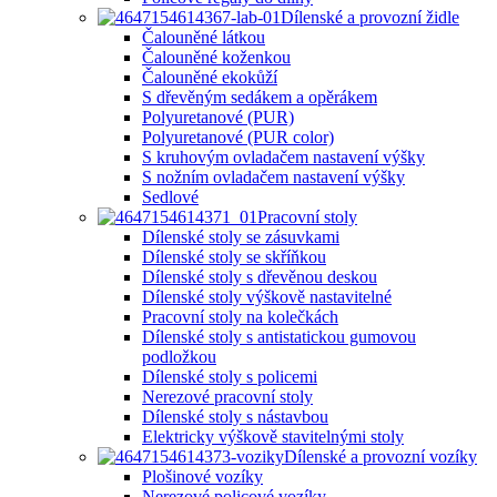
Dílenské a provozní židle
Čalouněné látkou
Čalouněné koženkou
Čalouněné ekokůží
S dřevěným sedákem a opěrákem
Polyuretanové (PUR)
Polyuretanové (PUR color)
S kruhovým ovladačem nastavení výšky
S nožním ovladačem nastavení výšky
Sedlové
Pracovní stoly
Dílenské stoly se zásuvkami
Dílenské stoly se skříňkou
Dílenské stoly s dřevěnou deskou
Dílenské stoly výškově nastavitelné
Pracovní stoly na kolečkách
Dílenské stoly s antistatickou gumovou
podložkou
Dílenské stoly s policemi
Nerezové pracovní stoly
Dílenské stoly s nástavbou
Elektricky výškově stavitelnými stoly
Dílenské a provozní vozíky
Plošinové vozíky
Nerezové policové vozíky