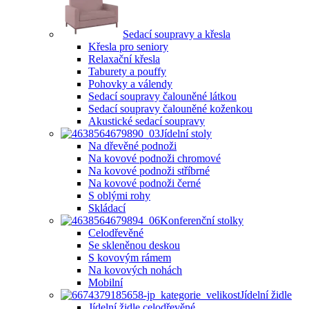
Sedací soupravy a křesla
Křesla pro seniory
Relaxační křesla
Taburety a pouffy
Pohovky a válendy
Sedací soupravy čalouněné látkou
Sedací soupravy čalouněné koženkou
Akustické sedací soupravy
Jídelní stoly
Na dřevěné podnoži
Na kovové podnoži chromové
Na kovové podnoži stříbrné
Na kovové podnoži černé
S oblými rohy
Skládací
Konferenční stolky
Celodřevěné
Se skleněnou deskou
S kovovým rámem
Na kovových nohách
Mobilní
Jídelní židle
Jídelní židle celodřevěné