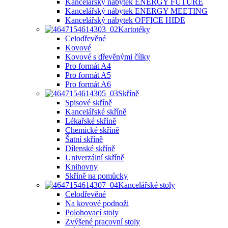
Kancelářský nábytek ENERGY FUTURE
Kancelářský nábytek ENERGY MEETING
Kancelářský nábytek OFFICE HIDE
Kartotéky
Celodřevěné
Kovové
Kovové s dřevěnými čílky
Pro formát A4
Pro formát A5
Pro formát A6
Skříně
Spisové skříně
Kancelářské skříně
Lékařské skříně
Chemické skříně
Šatní skříně
Dílenské skříně
Univerzální skříně
Knihovny
Skříně na pomůcky
Kancelářské stoly
Celodřevěné
Na kovové podnoži
Polohovací stoly
Zvýšené pracovní stoly