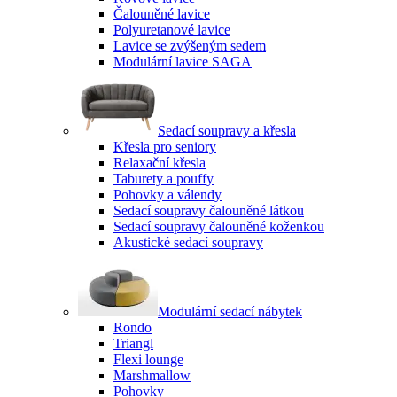
Čalouněné lavice
Polyuretanové lavice
Lavice se zvýšeným sedem
Modulární lavice SAGA
Sedací soupravy a křesla
Křesla pro seniory
Relaxační křesla
Taburety a pouffy
Pohovky a válendy
Sedací soupravy čalouněné látkou
Sedací soupravy čalouněné koženkou
Akustické sedací soupravy
Modulární sedací nábytek
Rondo
Triangl
Flexi lounge
Marshmallow
Pohovky