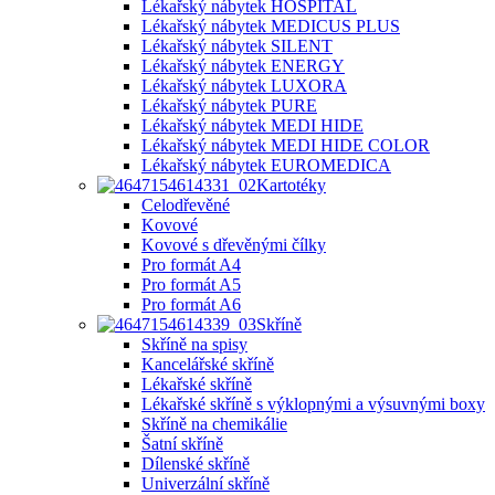
Lékařský nábytek HOSPITAL
Lékařský nábytek MEDICUS PLUS
Lékařský nábytek SILENT
Lékařský nábytek ENERGY
Lékařský nábytek LUXORA
Lékařský nábytek PURE
Lékařský nábytek MEDI HIDE
Lékařský nábytek MEDI HIDE COLOR
Lékařský nábytek EUROMEDICA
Kartotéky
Celodřevěné
Kovové
Kovové s dřevěnými čílky
Pro formát A4
Pro formát A5
Pro formát A6
Skříně
Skříně na spisy
Kancelářské skříně
Lékařské skříně
Lékařské skříně s výklopnými a výsuvnými boxy
Skříně na chemikálie
Šatní skříně
Dílenské skříně
Univerzální skříně