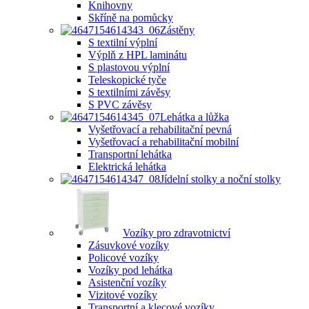
Knihovny
Skříně na pomůcky
Zástěny
S textilní výplní
Výplň z HPL laminátu
S plastovou výplní
Teleskopické tyče
S textilními závěsy
S PVC závěsy
Lehátka a lůžka
Vyšetřovací a rehabilitační pevná
Vyšetřovací a rehabilitační mobilní
Transportní lehátka
Elektrická lehátka
Jídelní stolky a noční stolky
Vozíky pro zdravotnictví
Zásuvkové vozíky
Policové vozíky
Vozíky pod lehátka
Asistenční vozíky
Vizitové vozíky
Transportní a klecové vozíky