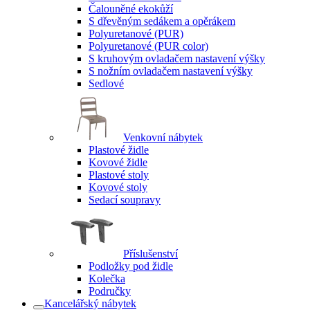
Čalouněné ekokůží
S dřevěným sedákem a opěrákem
Polyuretanové (PUR)
Polyuretanové (PUR color)
S kruhovým ovladačem nastavení výšky
S nožním ovladačem nastavení výšky
Sedlové
Venkovní nábytek
Plastové židle
Kovové židle
Plastové stoly
Kovové stoly
Sedací soupravy
Příslušenství
Podložky pod židle
Kolečka
Područky
Kancelářský nábytek