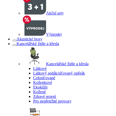
Akční sety
Výprodej
Akustické boxy
Kancelářské židle a křesla
Kancelářské židle a křesla
Látkové
Látkový sedák/síťovaný opěrák
Celosíťované
Koženkové
Ekokůže
Kožené
Zdravé sezení
Pro nepřetržité provozy