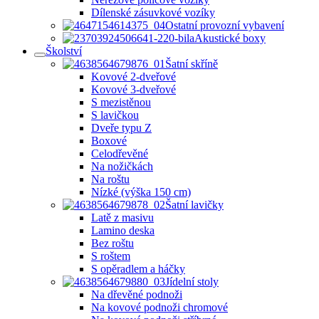
Dílenské zásuvkové vozíky
Ostatní provozní vybavení
Akustické boxy
Školství
Šatní skříně
Kovové 2-dveřové
Kovové 3-dveřové
S mezistěnou
S lavičkou
Dveře typu Z
Boxové
Celodřevěné
Na nožičkách
Na roštu
Nízké (výška 150 cm)
Šatní lavičky
Latě z masivu
Lamino deska
Bez roštu
S roštem
S opěradlem a háčky
Jídelní stoly
Na dřevěné podnoži
Na kovové podnoži chromové