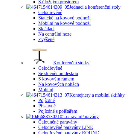
S úložným prostorem
Jednací a konferenční stoly
Celodřevěné
Statické na kovové podnoži
Mobilní na kovové podnoži
Skládací
Na centrální noze
Zvýšené
Konferenční stolky
Celodřevěné
Se skleněnou deskou
S kovovým rámem
Na kovových nohách
Mobilní
Kontejnery a mobilní skříňky
Pojízdné
Přístavné
Pojízdné s polštářem
Paravány
Čalouněné paravány
Celodřevěné paravány LINE
Celodřevěné paravány ROUND