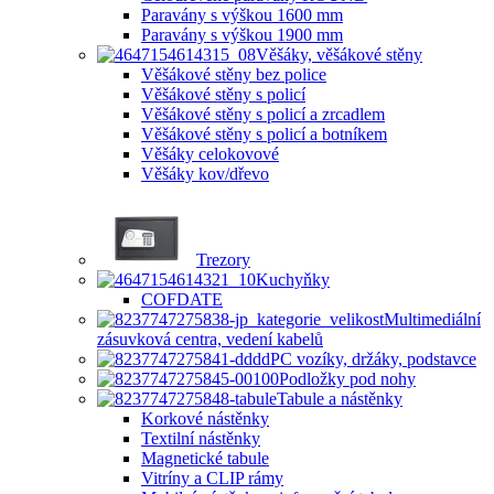
Paravány s výškou 1600 mm
Paravány s výškou 1900 mm
Věšáky, věšákové stěny
Věšákové stěny bez police
Věšákové stěny s policí
Věšákové stěny s policí a zrcadlem
Věšákové stěny s policí a botníkem
Věšáky celokovové
Věšáky kov/dřevo
Trezory
Kuchyňky
COFDATE
Multimediální
zásuvková centra, vedení kabelů
PC vozíky, držáky, podstavce
Podložky pod nohy
Tabule a nástěnky
Korkové nástěnky
Textilní nástěnky
Magnetické tabule
Vitríny a CLIP rámy