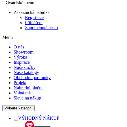
Uživatelské menu
Zákaznická nabídka
Registrace
Přihlášení
Zapomenuté heslo
Menu
O nás
Showroom
Výroba
Inspirace
Naše služby
Naše katalogy
Obchodní podmínky
Projekt
Náhradní plnění
Volná místa
Sleva na nákup
Vyberte kategorii
VÝHODNÝ NÁKUP