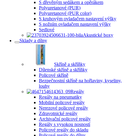
S dřevěným sedákem a opěrákem
Polyuretanové (PUR)
Polyuretanové (PUR color)
S kruhovým ovladačem nastavení výšky
S nožním ovladačem nastavení výšky
Sedlové
Akustické boxy
Sklady a dílny
Skříně a skříňky
Dílenské skříně a skříňky
Policové skříně
Bezpečnostní skříně na hořlaviny, kyseliny,
louhy
Regály
Regály na pneumatiky
Mobilní policové regály
Nerezové policové regály
Zdravotnické regály
Archivační policové regály
Regály s vysokou nosností
Policové regály do skladu
Policové regály do dílny