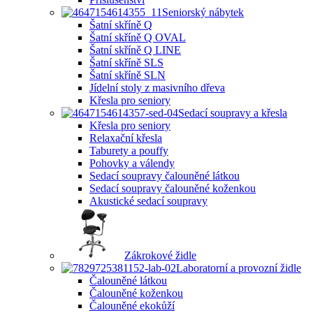
Seniorský nábytek
Šatní skříně Q
Šatní skříně Q OVAL
Šatní skříně Q LINE
Šatní skříně SLS
Šatní skříně SLN
Jídelní stoly z masivního dřeva
Křesla pro seniory
Sedací soupravy a křesla
Křesla pro seniory
Relaxační křesla
Taburety a pouffy
Pohovky a válendy
Sedací soupravy čalouněné látkou
Sedací soupravy čalouněné koženkou
Akustické sedací soupravy
Zákrokové židle
Laboratorní a provozní židle
Čalouněné látkou
Čalouněné koženkou
Čalouněné ekokůží