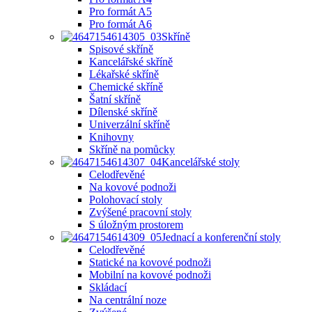
Pro formát A5
Pro formát A6
Skříně
Spisové skříně
Kancelářské skříně
Lékařské skříně
Chemické skříně
Šatní skříně
Dílenské skříně
Univerzální skříně
Knihovny
Skříně na pomůcky
Kancelářské stoly
Celodřevěné
Na kovové podnoži
Polohovací stoly
Zvýšené pracovní stoly
S úložným prostorem
Jednací a konferenční stoly
Celodřevěné
Statické na kovové podnoži
Mobilní na kovové podnoži
Skládací
Na centrální noze