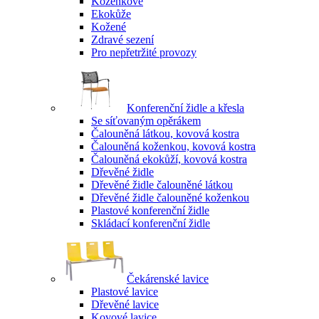
Koženkové
Ekokůže
Kožené
Zdravé sezení
Pro nepřetržité provozy
Konferenční židle a křesla
Se síťovaným opěrákem
Čalouněná látkou, kovová kostra
Čalouněná koženkou, kovová kostra
Čalouněná ekokůží, kovová kostra
Dřevěné židle
Dřevěné židle čalouněné látkou
Dřevěné židle čalouněné koženkou
Plastové konferenční židle
Skládací konferenční židle
Čekárenské lavice
Plastové lavice
Dřevěné lavice
Kovové lavice