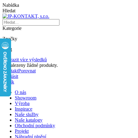
Nabídka
Hledat
Kategorie
Značky
Blog
Zobrazit více výsledků
Nenalezeny žádné produkty.
Kontakt
Porovnat
Přihlásit
Košík
O nás
Showroom
Výroba
Inspirace
Naše služby
Naše katalogy
Obchodní podmínky
Projekt
Náhradní plnění