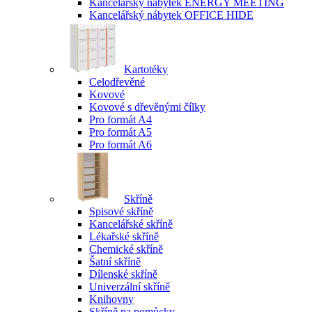
Kancelářský nábytek ENERGY MEETING
Kancelářský nábytek OFFICE HIDE
Kartotéky
Celodřevěné
Kovové
Kovové s dřevěnými čílky
Pro formát A4
Pro formát A5
Pro formát A6
Skříně
Spisové skříně
Kancelářské skříně
Lékařské skříně
Chemické skříně
Šatní skříně
Dílenské skříně
Univerzální skříně
Knihovny
Skříně na pomůcky