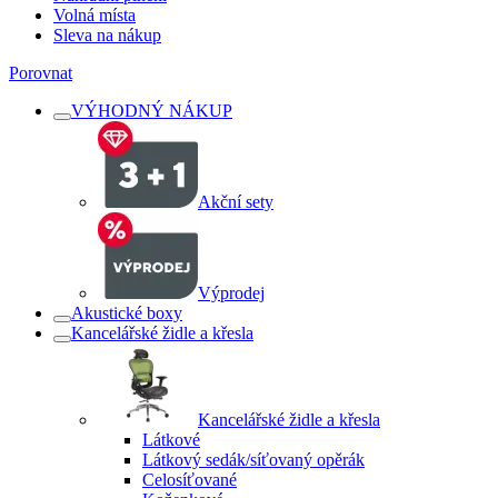
Volná místa
Sleva na nákup
Porovnat
VÝHODNÝ NÁKUP
Akční sety
Výprodej
Akustické boxy
Kancelářské židle a křesla
Kancelářské židle a křesla
Látkové
Látkový sedák/síťovaný opěrák
Celosíťované