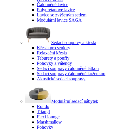
Čalouněné lavice
Polyuretanové lavice
Lavice se zvýšeným sedem
Modulární lavice SAGA
Sedací soupravy a křesla
Křesla pro seniory
Relaxační křesla
Taburety a pouffy
Pohovky a válendy
Sedací soupravy čalouněné látkou
Sedací soupravy čalouněné koženkou
Akustické sedací soupravy
Modulární sedací nábytek
Rondo
Triangl
Flexi lounge
Marshmallow
Pohovky