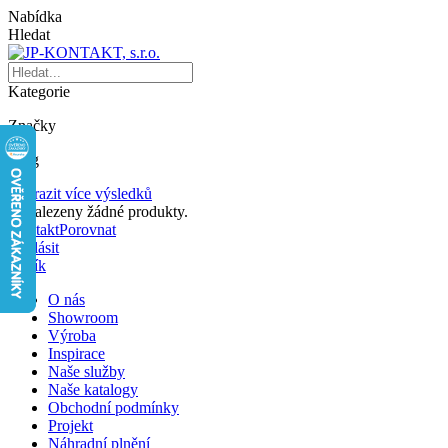
Nabídka
Hledat
Kategorie
Značky
Blog
Zobrazit více výsledků
Nenalezeny žádné produkty.
Kontakt
Porovnat
Přihlásit
Košík
O nás
Showroom
Výroba
Inspirace
Naše služby
Naše katalogy
Obchodní podmínky
Projekt
Náhradní plnění