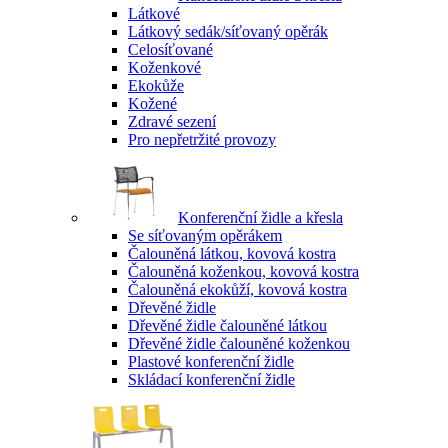
Látkové
Látkový sedák/síťovaný opěrák
Celosíťované
Koženkové
Ekokůže
Kožené
Zdravé sezení
Pro nepřetržité provozy
Konferenční židle a křesla
Se síťovaným opěrákem
Čalouněná látkou, kovová kostra
Čalouněná koženkou, kovová kostra
Čalouněná ekokůží, kovová kostra
Dřevěné židle
Dřevěné židle čalouněné látkou
Dřevěné židle čalouněné koženkou
Plastové konferenční židle
Skládací konferenční židle