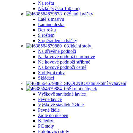
Na roštu
Nízké (výška 150 cm)
Šatní lavičky
Latě z masivu
Lamino deska
Bez roštu
S roštem
S opěradlem a háčky
Jídelní stoly
Na dřevěné podnoži
Na kovové podnoži chromové
Na kovové podnoži stříbrné
Na kovové podnoži černé
S oblými rohy
Skládací
Ostatní školní vybavení
Školní nábytek
Výškově stavitelné lavice
Pevné lavice
Výškově stavitelné židle
Pevné židle
Židle do učeben
Katedry
PC stoly
Polohovací stoly