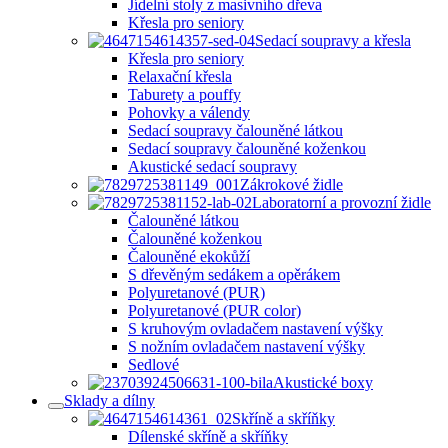
Jídelní stoly z masivního dřeva
Křesla pro seniory
Sedací soupravy a křesla
Křesla pro seniory
Relaxační křesla
Taburety a pouffy
Pohovky a válendy
Sedací soupravy čalouněné látkou
Sedací soupravy čalouněné koženkou
Akustické sedací soupravy
Zákrokové židle
Laboratorní a provozní židle
Čalouněné látkou
Čalouněné koženkou
Čalouněné ekokůží
S dřevěným sedákem a opěrákem
Polyuretanové (PUR)
Polyuretanové (PUR color)
S kruhovým ovladačem nastavení výšky
S nožním ovladačem nastavení výšky
Sedlové
Akustické boxy
Sklady a dílny
Skříně a skříňky
Dílenské skříně a skříňky