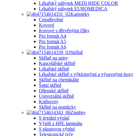
Lékařský nábytek MEDI HIDE COLOR
Lékařský nábytek EUROMEDICA
Kartotéky
Celodřevěné
Kovové
Kovové s dřevěnými čílky
Pro formát A4
Pro formát A5
Pro formát A6
Skříně
Skříně na spisy
Kancelářské skříně
Lékařské skříně
Lékařské skříně s výklopnými a výsuvnými boxy
Skříně na chemikálie
Šatní skříně
Dílenské skříně
Univerzální skříně
Knihovny
Skříně na pomůcky
Zástěny
S textilní výplní
Výplň z HPL laminátu
S plastovou výplní
Teleskopické tyče