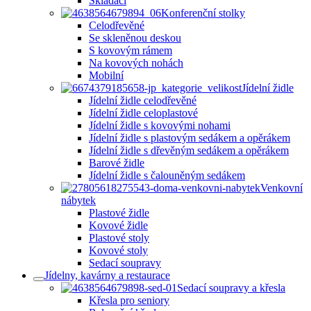
Skládací
Konferenční stolky
Celodřevěné
Se skleněnou deskou
S kovovým rámem
Na kovových nohách
Mobilní
Jídelní židle
Jídelní židle celodřevěné
Jídelní židle celoplastové
Jídelní židle s kovovými nohami
Jídelní židle s plastovým sedákem a opěrákem
Jídelní židle s dřevěným sedákem a opěrákem
Barové židle
Jídelní židle s čalouněným sedákem
Venkovní
nábytek
Plastové židle
Kovové židle
Plastové stoly
Kovové stoly
Sedací soupravy
Jídelny, kavárny a restaurace
Sedací soupravy a křesla
Křesla pro seniory