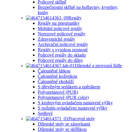
Policové skříně
Bezpečnostní skříně na hořlaviny, kyseliny,
louhy
Regály
Regály na pneumatiky
Mobilní policové regály
Nerezové policové regály
Zdravotnické regály
Archivační policové regály
Regály s vysokou nosností
Policové regály do skladu
Policové regály do dílny
Dílenské a provozní židle
Čalouněné látkou
Čalouněné koženkou
Čalouněné ekokůží
S dřevěným sedákem a opěrákem
Polyuretanové (PUR)
Polyuretanové (PUR color)
S kruhovým ovladačem nastavení výšky
S nožním ovladačem nastavení výšky
Sedlové
Pracovní stoly
Dílenské stoly se zásuvkami
Dílenské stoly se skříňkou