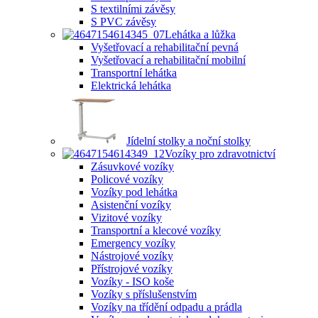
S textilními závěsy
S PVC závěsy
Lehátka a lůžka
Vyšetřovací a rehabilitační pevná
Vyšetřovací a rehabilitační mobilní
Transportní lehátka
Elektrická lehátka
Jídelní stolky a noční stolky
Vozíky pro zdravotnictví
Zásuvkové vozíky
Policové vozíky
Vozíky pod lehátka
Asistenční vozíky
Vizitové vozíky
Transportní a klecové vozíky
Emergency vozíky
Nástrojové vozíky
Přístrojové vozíky
Vozíky - ISO koše
Vozíky s příslušenstvím
Vozíky na třídění odpadu a prádla