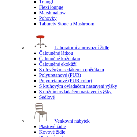
Triangl
Flexi lounge
Marshmallow
Pohovky
Taburety Stone a Mushroom
Laboratorní a provozní židle
Čalouněné látkou
Čalouněné koženkou
Čalouněné ekokůží
S dřevěným sedákem a opěrákem
Polyuretanové (PUR)
Polyuretanové (PUR color)
S kruhovým ovladačem nastavení výšky
S nožním ovladačem nastavení výšky
Sedlové
Venkovní nábytek
Plastové židle
Kovové židle