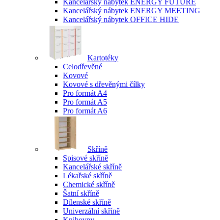
Kancelářský nábytek ENERGY FUTURE
Kancelářský nábytek ENERGY MEETING
Kancelářský nábytek OFFICE HIDE
Kartotéky
Celodřevěné
Kovové
Kovové s dřevěnými čílky
Pro formát A4
Pro formát A5
Pro formát A6
Skříně
Spisové skříně
Kancelářské skříně
Lékařské skříně
Chemické skříně
Šatní skříně
Dílenské skříně
Univerzální skříně
Knihovny