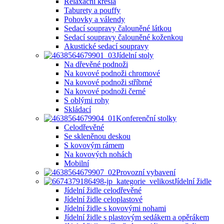
Relaxační křesla
Taburety a pouffy
Pohovky a válendy
Sedací soupravy čalouněné látkou
Sedací soupravy čalouněné koženkou
Akustické sedací soupravy
Jídelní stoly
Na dřevěné podnoži
Na kovové podnoži chromové
Na kovové podnoži stříbrné
Na kovové podnoži černé
S oblými rohy
Skládací
Konferenční stolky
Celodřevěné
Se skleněnou deskou
S kovovým rámem
Na kovových nohách
Mobilní
Provozní vybavení
Jídelní židle
Jídelní židle celodřevěné
Jídelní židle celoplastové
Jídelní židle s kovovými nohami
Jídelní židle s plastovým sedákem a opěrákem