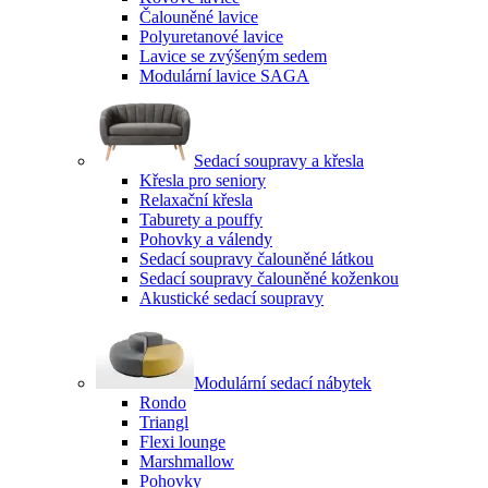
Čalouněné lavice
Polyuretanové lavice
Lavice se zvýšeným sedem
Modulární lavice SAGA
Sedací soupravy a křesla
Křesla pro seniory
Relaxační křesla
Taburety a pouffy
Pohovky a válendy
Sedací soupravy čalouněné látkou
Sedací soupravy čalouněné koženkou
Akustické sedací soupravy
Modulární sedací nábytek
Rondo
Triangl
Flexi lounge
Marshmallow
Pohovky