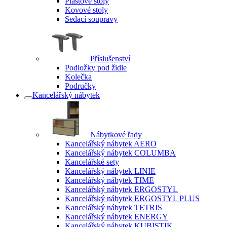
Plastové stoly
Kovové stoly
Sedací soupravy
Příslušenství
Podložky pod židle
Kolečka
Područky
Kancelářský nábytek
Nábytkové řady
Kancelářský nábytek AERO
Kancelářský nábytek COLUMBA
Kancelářské sety
Kancelářský nábytek LINIE
Kancelářský nábytek TIME
Kancelářský nábytek ERGOSTYL
Kancelářský nábytek ERGOSTYL PLUS
Kancelářský nábytek TETRIS
Kancelářský nábytek ENERGY
Kancelářský nábytek KUBISTIK