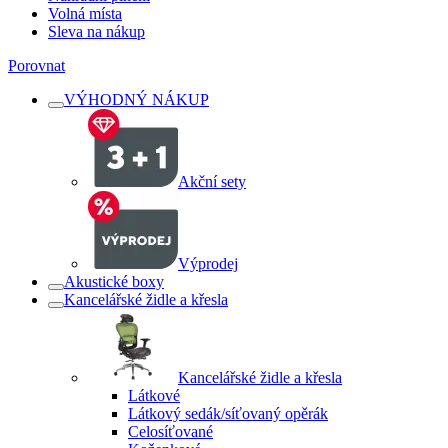
Volná místa
Sleva na nákup
Porovnat
VÝHODNÝ NÁKUP
Akční sety
Výprodej
Akustické boxy
Kancelářské židle a křesla
Kancelářské židle a křesla
Látkové
Látkový sedák/síťovaný opěrák
Celosíťované