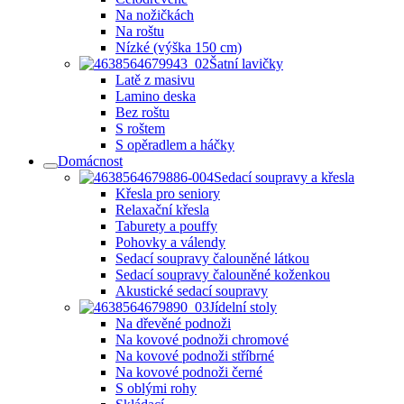
Na nožičkách
Na roštu
Nízké (výška 150 cm)
Šatní lavičky
Latě z masivu
Lamino deska
Bez roštu
S roštem
S opěradlem a háčky
Domácnost
Sedací soupravy a křesla
Křesla pro seniory
Relaxační křesla
Taburety a pouffy
Pohovky a válendy
Sedací soupravy čalouněné látkou
Sedací soupravy čalouněné koženkou
Akustické sedací soupravy
Jídelní stoly
Na dřevěné podnoži
Na kovové podnoži chromové
Na kovové podnoži stříbrné
Na kovové podnoži černé
S oblými rohy