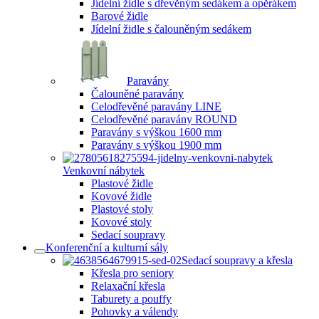
Jídelní židle s dřevěným sedákem a opěrákem
Barové židle
Jídelní židle s čalouněným sedákem
Paravány
Čalouněné paravány
Celodřevěné paravány LINE
Celodřevěné paravány ROUND
Paravány s výškou 1600 mm
Paravány s výškou 1900 mm
Venkovní nábytek
Plastové židle
Kovové židle
Plastové stoly
Kovové stoly
Sedací soupravy
Konferenční a kulturní sály
Sedací soupravy a křesla
Křesla pro seniory
Relaxační křesla
Taburety a pouffy
Pohovky a válendy