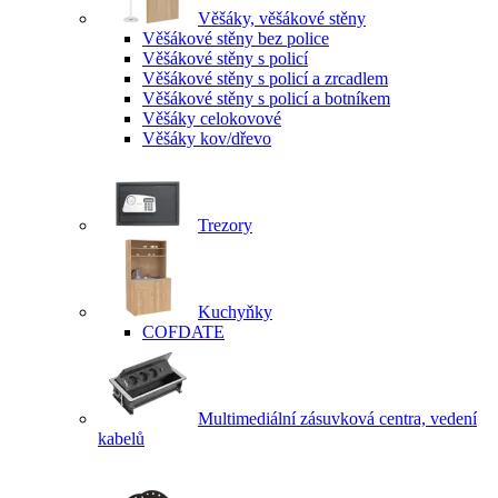
Věšáky, věšákové stěny
Věšákové stěny bez police
Věšákové stěny s policí
Věšákové stěny s policí a zrcadlem
Věšákové stěny s policí a botníkem
Věšáky celokovové
Věšáky kov/dřevo
Trezory
Kuchyňky
COFDATE
Multimediální zásuvková centra, vedení
kabelů