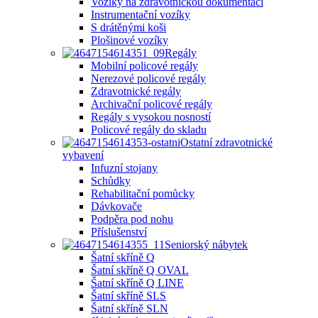
Vozíky na zdravotnickou dokumentaci
Instrumentační vozíky
S drátěnými koši
Plošinové vozíky
Regály
Mobilní policové regály
Nerezové policové regály
Zdravotnické regály
Archivační policové regály
Regály s vysokou nosností
Policové regály do skladu
Ostatní zdravotnické
vybavení
Infuzní stojany
Schůdky
Rehabilitační pomůcky
Dávkovače
Podpěra pod nohu
Příslušenství
Seniorský nábytek
Šatní skříně Q
Šatní skříně Q OVAL
Šatní skříně Q LINE
Šatní skříně SLS
Šatní skříně SLN