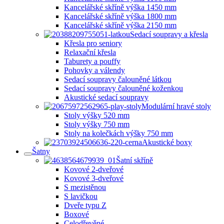
Kancelářské skříně výška 1450 mm
Kancelářské skříně výška 1800 mm
Kancelářské skříně výška 2150 mm
Sedací soupravy a křesla
Křesla pro seniory
Relaxační křesla
Taburety a pouffy
Pohovky a válendy
Sedací soupravy čalouněné látkou
Sedací soupravy čalouněné koženkou
Akustické sedací soupravy
Modulární hravé stoly
Stoly výšky 520 mm
Stoly výšky 750 mm
Stoly na kolečkách výšky 750 mm
Akustické boxy
Šatny
Šatní skříně
Kovové 2-dveřové
Kovové 3-dveřové
S mezistěnou
S lavičkou
Dveře typu Z
Boxové
Celodřevěné