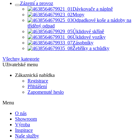
Zázemí a provoz
Dávkovače a náplně
Mopy
Odpadkové koše a nádoby na
tříděný odpad
Úklidové skříně
Úklidové vozíky
Zásobníky
Žebříky a schůdky
Všechny kategorie
Uživatelské menu
Zákaznická nabídka
Registrace
Přihlášení
Zapomenuté heslo
Menu
O nás
Showroom
Výroba
Inspirace
Naše služby