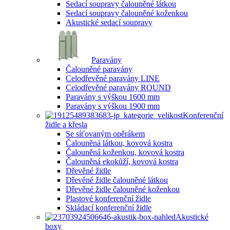
Sedací soupravy čalouněné látkou
Sedací soupravy čalouněné koženkou
Akustické sedací soupravy
Paravány
Čalouněné paravány
Celodřevěné paravány LINE
Celodřevěné paravány ROUND
Paravány s výškou 1600 mm
Paravány s výškou 1900 mm
Konferenční
židle a křesla
Se síťovaným opěrákem
Čalouněná látkou, kovová kostra
Čalouněná koženkou, kovová kostra
Čalouněná ekokůží, kovová kostra
Dřevěné židle
Dřevěné židle čalouněné látkou
Dřevěné židle čalouněné koženkou
Plastové konferenční židle
Skládací konferenční židle
Akustické
boxy