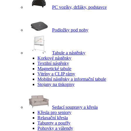
PC vozíky, držáky, podstavce
Podložky pod nohy
Tabule a nástěnky
Korkové nástěnky
Textilní nástěnky
Magnetické tabule
Vitríny a CLIP rámy
Mobilní nástěnky a informační tabule
Stojany na tiskopisy
Sedací soupravy a křesla
Křesla pro seniory
Relaxační křesla
Taburety a pouffy
Pohovky a válendy