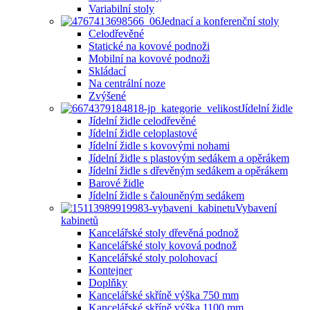
Variabilní stoly
Jednací a konferenční stoly
Celodřevěné
Statické na kovové podnoži
Mobilní na kovové podnoži
Skládací
Na centrální noze
Zvýšené
Jídelní židle
Jídelní židle celodřevěné
Jídelní židle celoplastové
Jídelní židle s kovovými nohami
Jídelní židle s plastovým sedákem a opěrákem
Jídelní židle s dřevěným sedákem a opěrákem
Barové židle
Jídelní židle s čalouněným sedákem
Vybavení
kabinetů
Kancelářské stoly dřevěná podnož
Kancelářské stoly kovová podnož
Kancelářské stoly polohovací
Kontejner
Doplňky
Kancelářské skříně výška 750 mm
Kancelářské skříně výška 1100 mm