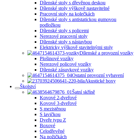
Dílenské stoly s dřevěnou deskou
Dílenské stoly výškově nastavitelné
Pracovní stoly na kolečkách
Dílenské stoly s antistatickou gumovou
podložkou
Dílenské stoly s policemi
Nerezové pracovní stoly
Dílenské stoly s nástavbou
Elektricky výškově stavitelnými stoly
Dílenské a provozní vozíky
Plošinové vozíky
Nerezové policové vozíky
Dílenské zásuvkové vozíky
Ostatní provozní vybavení
Akustické boxy
Školství
Šatní skříně
Kovové 2-dveřové
Kovové 3-dveřové
S mezistěnou
S lavičkou
Dveře typu Z
Boxové
Celodřevěné
Na nožičkách