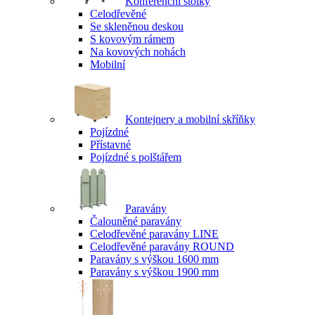
Konferenční stolky
Celodřevěné
Se skleněnou deskou
S kovovým rámem
Na kovových nohách
Mobilní
Kontejnery a mobilní skříňky
Pojízdné
Přístavné
Pojízdné s polštářem
Paravány
Čalouněné paravány
Celodřevěné paravány LINE
Celodřevěné paravány ROUND
Paravány s výškou 1600 mm
Paravány s výškou 1900 mm