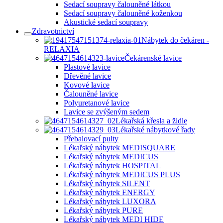
Sedací soupravy čalouněné látkou
Sedací soupravy čalouněné koženkou
Akustické sedací soupravy
Zdravotnictví
Nábytek do čekáren -
RELAXIA
Čekárenské lavice
Plastové lavice
Dřevěné lavice
Kovové lavice
Čalouněné lavice
Polyuretanové lavice
Lavice se zvýšeným sedem
Lékařská křesla a židle
Lékařské nábytkové řady
Přebalovací pulty
Lékařský nábytek MEDISQUARE
Lékařský nábytek MEDICUS
Lékařský nábytek HOSPITAL
Lékařský nábytek MEDICUS PLUS
Lékařský nábytek SILENT
Lékařský nábytek ENERGY
Lékařský nábytek LUXORA
Lékařský nábytek PURE
Lékařský nábytek MEDI HIDE