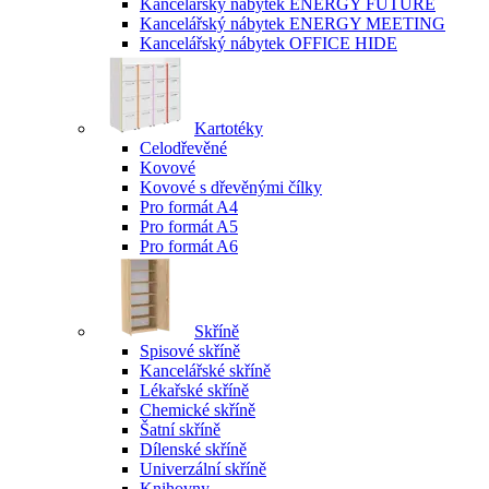
Kancelářský nábytek ENERGY FUTURE
Kancelářský nábytek ENERGY MEETING
Kancelářský nábytek OFFICE HIDE
Kartotéky
Celodřevěné
Kovové
Kovové s dřevěnými čílky
Pro formát A4
Pro formát A5
Pro formát A6
Skříně
Spisové skříně
Kancelářské skříně
Lékařské skříně
Chemické skříně
Šatní skříně
Dílenské skříně
Univerzální skříně
Knihovny