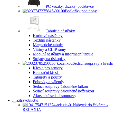
PC vozíky, držáky, podstavce
Podložky pod nohy
Tabule a nástěnky
Korkové nástěnky
Textilní nástěnky
Magnetické tabule
Vitríny a CLIP rámy
Mobilní nástěnky a informační tabule
Stojany na tiskopisy
Sedací soupravy a křesla
Křesla pro seniory
Relaxační křesla
Taburety a pouffy
Pohovky a válendy
Sedací soupravy čalouněné látkou
Sedací soupravy čalouněné koženkou
Akustické sedací soupravy
Zdravotnictví
Nábytek do čekáren -
RELAXIA