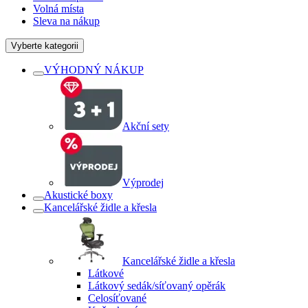
Volná místa
Sleva na nákup
Vyberte kategorii
VÝHODNÝ NÁKUP
Akční sety
Výprodej
Akustické boxy
Kancelářské židle a křesla
Kancelářské židle a křesla
Látkové
Látkový sedák/síťovaný opěrák
Celosíťované