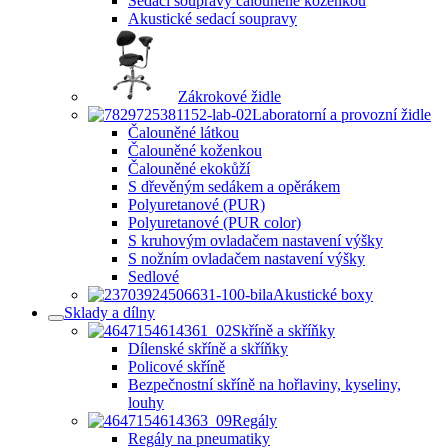
Sedací soupravy čalouněné koženkou
Akustické sedací soupravy
Zákrokové židle
Laboratorní a provozní židle
Čalouněné látkou
Čalouněné koženkou
Čalouněné ekokůží
S dřevěným sedákem a opěrákem
Polyuretanové (PUR)
Polyuretanové (PUR color)
S kruhovým ovladačem nastavení výšky
S nožním ovladačem nastavení výšky
Sedlové
Akustické boxy
Sklady a dílny
Skříně a skříňky
Dílenské skříně a skříňky
Policové skříně
Bezpečnostní skříně na hořlaviny, kyseliny,
louhy
Regály
Regály na pneumatiky