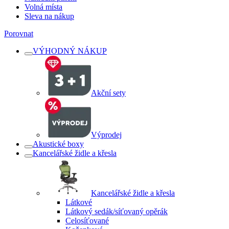
Volná místa
Sleva na nákup
Porovnat
VÝHODNÝ NÁKUP
Akční sety
Výprodej
Akustické boxy
Kancelářské židle a křesla
Kancelářské židle a křesla
Látkové
Látkový sedák/síťovaný opěrák
Celosíťované