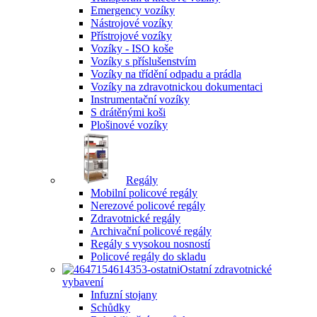
Emergency vozíky
Nástrojové vozíky
Přístrojové vozíky
Vozíky - ISO koše
Vozíky s příslušenstvím
Vozíky na třídění odpadu a prádla
Vozíky na zdravotnickou dokumentaci
Instrumentační vozíky
S drátěnými koši
Plošinové vozíky
Regály
Mobilní policové regály
Nerezové policové regály
Zdravotnické regály
Archivační policové regály
Regály s vysokou nosností
Policové regály do skladu
Ostatní zdravotnické
vybavení
Infuzní stojany
Schůdky