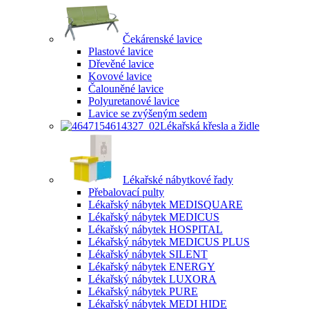
Čekárenské lavice
Plastové lavice
Dřevěné lavice
Kovové lavice
Čalouněné lavice
Polyuretanové lavice
Lavice se zvýšeným sedem
Lékařská křesla a židle
Lékařské nábytkové řady
Přebalovací pulty
Lékařský nábytek MEDISQUARE
Lékařský nábytek MEDICUS
Lékařský nábytek HOSPITAL
Lékařský nábytek MEDICUS PLUS
Lékařský nábytek SILENT
Lékařský nábytek ENERGY
Lékařský nábytek LUXORA
Lékařský nábytek PURE
Lékařský nábytek MEDI HIDE