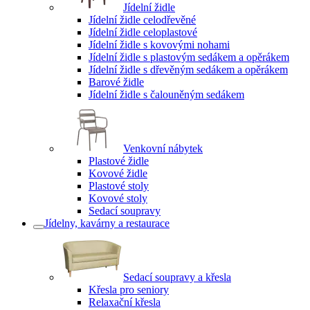
Jídelní židle
Jídelní židle celodřevěné
Jídelní židle celoplastové
Jídelní židle s kovovými nohami
Jídelní židle s plastovým sedákem a opěrákem
Jídelní židle s dřevěným sedákem a opěrákem
Barové židle
Jídelní židle s čalouněným sedákem
Venkovní nábytek
Plastové židle
Kovové židle
Plastové stoly
Kovové stoly
Sedací soupravy
Jídelny, kavárny a restaurace
Sedací soupravy a křesla
Křesla pro seniory
Relaxační křesla