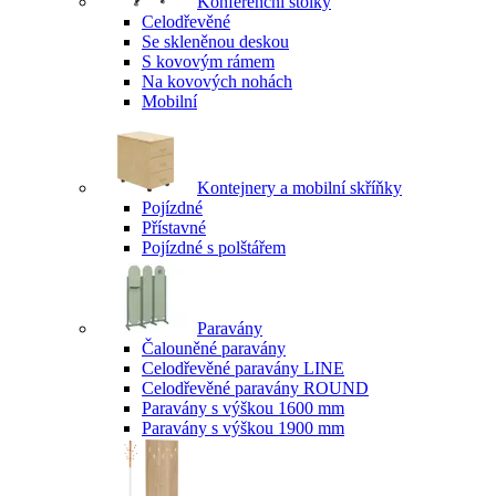
Konferenční stolky
Celodřevěné
Se skleněnou deskou
S kovovým rámem
Na kovových nohách
Mobilní
Kontejnery a mobilní skříňky
Pojízdné
Přístavné
Pojízdné s polštářem
Paravány
Čalouněné paravány
Celodřevěné paravány LINE
Celodřevěné paravány ROUND
Paravány s výškou 1600 mm
Paravány s výškou 1900 mm