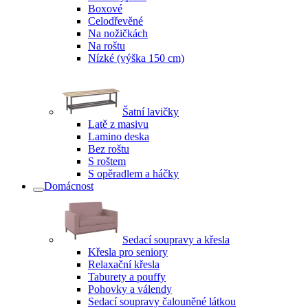
Boxové
Celodřevěné
Na nožičkách
Na roštu
Nízké (výška 150 cm)
Šatní lavičky
Latě z masivu
Lamino deska
Bez roštu
S roštem
S opěradlem a háčky
Domácnost
Sedací soupravy a křesla
Křesla pro seniory
Relaxační křesla
Taburety a pouffy
Pohovky a válendy
Sedací soupravy čalouněné látkou