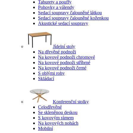
Taburety a pouffy
Pohovky a válendy
Sedací soupravy čalouněné látkou
Sedací soupravy čalouněné koženkou
Akustické sedací soupravy
Jídelní stoly
Na dřevěné podnoži
Na kovové podnoži chromové
Na kovové podnoži stříbrné
Na kovové podnoži černé
S oblými rohy
Skládací
Konferenční stolky
Celodřevěné
Se skleněnou deskou
S kovovým rámem
Na kovových nohách
Mobilní