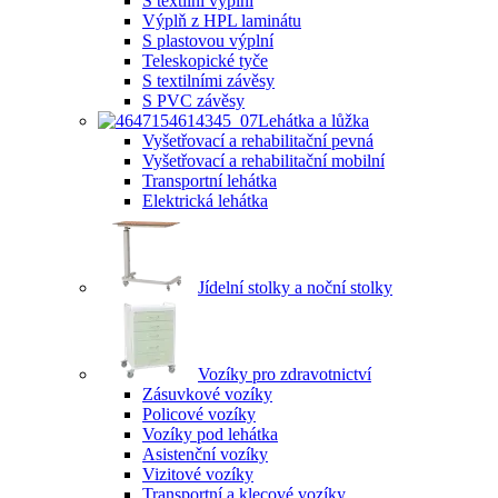
S textilní výplní
Výplň z HPL laminátu
S plastovou výplní
Teleskopické tyče
S textilními závěsy
S PVC závěsy
Lehátka a lůžka
Vyšetřovací a rehabilitační pevná
Vyšetřovací a rehabilitační mobilní
Transportní lehátka
Elektrická lehátka
Jídelní stolky a noční stolky
Vozíky pro zdravotnictví
Zásuvkové vozíky
Policové vozíky
Vozíky pod lehátka
Asistenční vozíky
Vizitové vozíky
Transportní a klecové vozíky