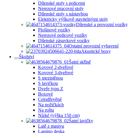
Dílenské stoly s policemi
Nerezové pracovní stoly
Dílenské stoly s nástavbou
Elektricky výškově stavitelnými stoly
Dílenské a provozní vozíky
Plošinové vozíky
Nerezové policové vozíky
Dílenské zásuvkové vozíky
Ostatní provozní vybavení
Akustické boxy
Školství
Šatní skříně
Kovové 2-dveřové
Kovové 3-dveřové
S mezistěnou
S lavičkou
Dveře typu Z
Boxové
Celodřevěné
Na nožičkách
Na roštu
Nízké (výška 150 cm)
Šatní lavičky
Latě z masivu
Lamino deska