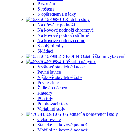
Bez roštu
S roštem
S opěradlem a háčky
Jídelní stoly
Na dřevěné podnoži
Na kovové podnoži chromové
Na kovové podnoži stříbrné
Na kovové podnoži černé
S oblými rohy
Skládací
Ostatní školní vybavení
Školní nábytek
Výškově stavitelné lavice
Pevné lavice
Výškově stavitelné židle
Pevné židle
Židle do učeben
Katedry
PC stoly
Polohovací stoly
Variabilní stoly
Jednací a konferenční stoly
Celodřevěné
Statické na kovové podnoži
Mobilní na kovové podnoži