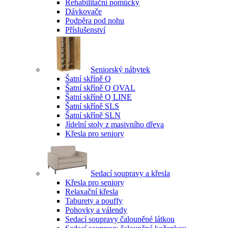
Rehabilitační pomůcky
Dávkovače
Podpěra pod nohu
Příslušenství
Seniorský nábytek
Šatní skříně Q
Šatní skříně Q OVAL
Šatní skříně Q LINE
Šatní skříně SLS
Šatní skříně SLN
Jídelní stoly z masivního dřeva
Křesla pro seniory
Sedací soupravy a křesla
Křesla pro seniory
Relaxační křesla
Taburety a pouffy
Pohovky a válendy
Sedací soupravy čalouněné látkou