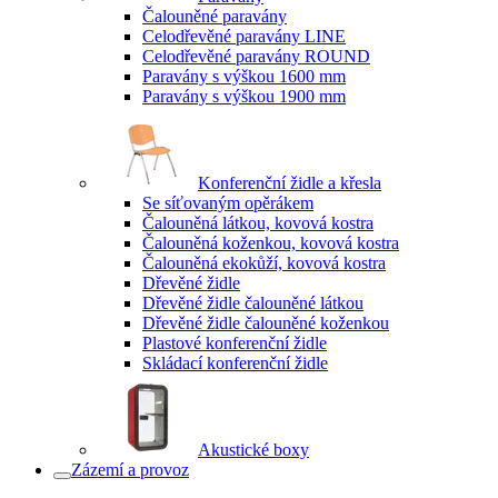
Čalouněné paravány
Celodřevěné paravány LINE
Celodřevěné paravány ROUND
Paravány s výškou 1600 mm
Paravány s výškou 1900 mm
Konferenční židle a křesla
Se síťovaným opěrákem
Čalouněná látkou, kovová kostra
Čalouněná koženkou, kovová kostra
Čalouněná ekokůží, kovová kostra
Dřevěné židle
Dřevěné židle čalouněné látkou
Dřevěné židle čalouněné koženkou
Plastové konferenční židle
Skládací konferenční židle
Akustické boxy
Zázemí a provoz