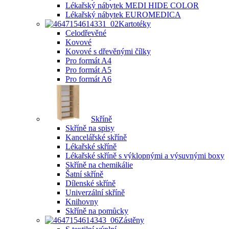
Lékařský nábytek MEDI HIDE COLOR
Lékařský nábytek EUROMEDICA
Kartotéky
Celodřevěné
Kovové
Kovové s dřevěnými čílky
Pro formát A4
Pro formát A5
Pro formát A6
Skříně
Skříně na spisy
Kancelářské skříně
Lékařské skříně
Lékařské skříně s výklopnými a výsuvnými boxy
Skříně na chemikálie
Šatní skříně
Dílenské skříně
Univerzální skříně
Knihovny
Skříně na pomůcky
Zástěny