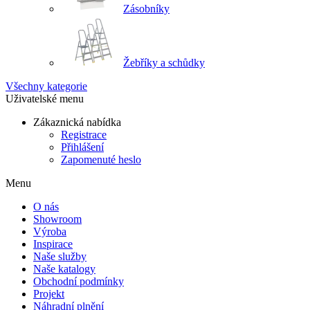
Zásobníky
Žebříky a schůdky
Všechny kategorie
Uživatelské menu
Zákaznická nabídka
Registrace
Přihlášení
Zapomenuté heslo
Menu
O nás
Showroom
Výroba
Inspirace
Naše služby
Naše katalogy
Obchodní podmínky
Projekt
Náhradní plnění