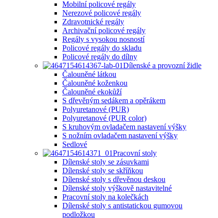
Mobilní policové regály
Nerezové policové regály
Zdravotnické regály
Archivační policové regály
Regály s vysokou nosností
Policové regály do skladu
Policové regály do dílny
Dílenské a provozní židle
Čalouněné látkou
Čalouněné koženkou
Čalouněné ekokůží
S dřevěným sedákem a opěrákem
Polyuretanové (PUR)
Polyuretanové (PUR color)
S kruhovým ovladačem nastavení výšky
S nožním ovladačem nastavení výšky
Sedlové
Pracovní stoly
Dílenské stoly se zásuvkami
Dílenské stoly se skříňkou
Dílenské stoly s dřevěnou deskou
Dílenské stoly výškově nastavitelné
Pracovní stoly na kolečkách
Dílenské stoly s antistatickou gumovou
podložkou