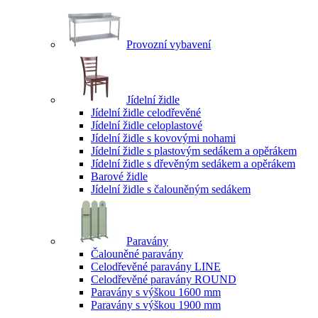
Provozní vybavení
Jídelní židle
Jídelní židle celodřevěné
Jídelní židle celoplastové
Jídelní židle s kovovými nohami
Jídelní židle s plastovým sedákem a opěrákem
Jídelní židle s dřevěným sedákem a opěrákem
Barové židle
Jídelní židle s čalouněným sedákem
Paravány
Čalouněné paravány
Celodřevěné paravány LINE
Celodřevěné paravány ROUND
Paravány s výškou 1600 mm
Paravány s výškou 1900 mm