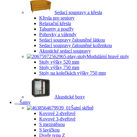
Sedací soupravy a křesla
Křesla pro seniory
Relaxační křesla
Taburety a pouffy
Pohovky a válendy
Sedací soupravy čalouněné látkou
Sedací soupravy čalouněné koženkou
Akustické sedací soupravy
Modulární hravé stoly
Stoly výšky 520 mm
Stoly výšky 750 mm
Stoly na kolečkách výšky 750 mm
Akustické boxy
Šatny
Šatní skříně
Kovové 2-dveřové
Kovové 3-dveřové
S mezistěnou
S lavičkou
Dveře typu Z