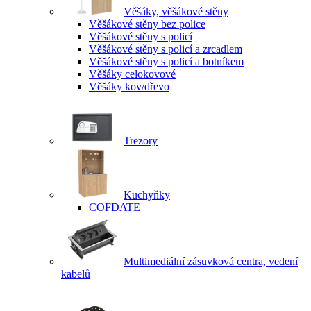
Věšáky, věšákové stěny
Věšákové stěny bez police
Věšákové stěny s policí
Věšákové stěny s policí a zrcadlem
Věšákové stěny s policí a botníkem
Věšáky celokovové
Věšáky kov/dřevo
Trezory
Kuchyňky
COFDATE
Multimediální zásuvková centra, vedení
kabelů