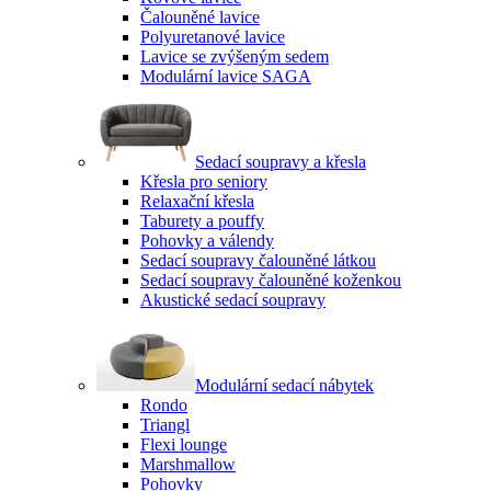
Čalouněné lavice
Polyuretanové lavice
Lavice se zvýšeným sedem
Modulární lavice SAGA
Sedací soupravy a křesla
Křesla pro seniory
Relaxační křesla
Taburety a pouffy
Pohovky a válendy
Sedací soupravy čalouněné látkou
Sedací soupravy čalouněné koženkou
Akustické sedací soupravy
Modulární sedací nábytek
Rondo
Triangl
Flexi lounge
Marshmallow
Pohovky