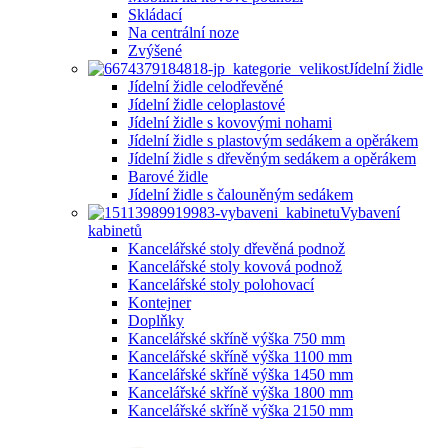
Skládací
Na centrální noze
Zvýšené
Jídelní židle
Jídelní židle celodřevěné
Jídelní židle celoplastové
Jídelní židle s kovovými nohami
Jídelní židle s plastovým sedákem a opěrákem
Jídelní židle s dřevěným sedákem a opěrákem
Barové židle
Jídelní židle s čalouněným sedákem
Vybavení
kabinetů
Kancelářské stoly dřevěná podnož
Kancelářské stoly kovová podnož
Kancelářské stoly polohovací
Kontejner
Doplňky
Kancelářské skříně výška 750 mm
Kancelářské skříně výška 1100 mm
Kancelářské skříně výška 1450 mm
Kancelářské skříně výška 1800 mm
Kancelářské skříně výška 2150 mm