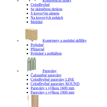
Konferenční stolky
Celodřevěné
Se skleněnou deskou
S kovovým rámem
Na kovových nohách
Mobilní
Kontejnery a mobilní skříňky
Pojízdné
Přístavné
Pojízdné s polštářem
Paravány
Čalouněné paravány
Celodřevěné paravány LINE
Celodřevěné paravány ROUND
Paravány s výškou 1600 mm
Paravány s výškou 1900 mm