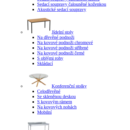
Sedací soupravy čalouněné koženkou
Akustické sedací soupravy
Jídelní stoly
Na dřevěné podnoži
Na kovové podnoži chromové
Na kovové podnoži stříbrné
Na kovové podnoži černé
S oblými rohy
Skládací
Konferenční stolky
Celodřevěné
Se skleněnou deskou
S kovovým rámem
Na kovových nohách
Mobilní