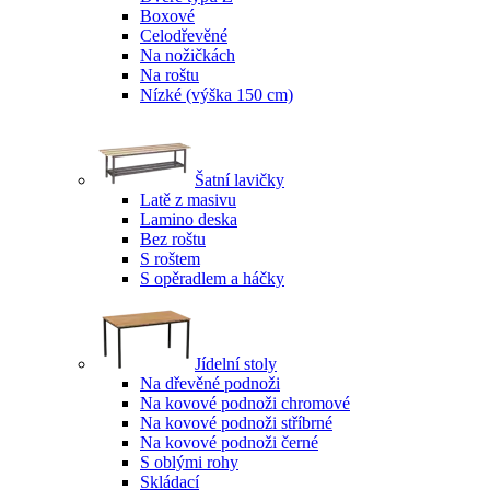
Boxové
Celodřevěné
Na nožičkách
Na roštu
Nízké (výška 150 cm)
Šatní lavičky
Latě z masivu
Lamino deska
Bez roštu
S roštem
S opěradlem a háčky
Jídelní stoly
Na dřevěné podnoži
Na kovové podnoži chromové
Na kovové podnoži stříbrné
Na kovové podnoži černé
S oblými rohy
Skládací