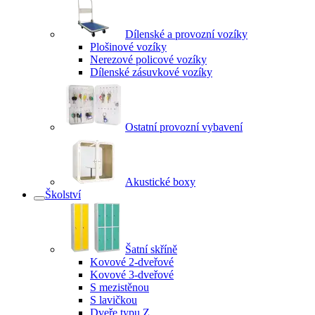
Dílenské a provozní vozíky
Plošinové vozíky
Nerezové policové vozíky
Dílenské zásuvkové vozíky
Ostatní provozní vybavení
Akustické boxy
Školství
Šatní skříně
Kovové 2-dveřové
Kovové 3-dveřové
S mezistěnou
S lavičkou
Dveře typu Z