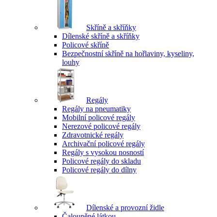
Skříně a skříňky
Dílenské skříně a skříňky
Policové skříně
Bezpečnostní skříně na hořlaviny, kyseliny,
louhy
Regály
Regály na pneumatiky
Mobilní policové regály
Nerezové policové regály
Zdravotnické regály
Archivační policové regály
Regály s vysokou nosností
Policové regály do skladu
Policové regály do dílny
Dílenské a provozní židle
Čalouněné látkou