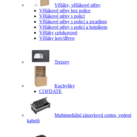
Věšáky, věšákové stěny
Věšákové stěny bez police
Věšákové stěny s policí
Věšákové stěny s policí a zrcadlem
Věšákové stěny s policí a botníkem
Věšáky celokovové
Věšáky kov/dřevo
Trezory
Kuchyňky
COFDATE
Multimediální zásuvková centra, vedení
kabelů