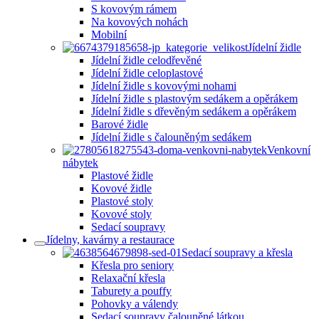
S kovovým rámem
Na kovových nohách
Mobilní
Jídelní židle
Jídelní židle celodřevěné
Jídelní židle celoplastové
Jídelní židle s kovovými nohami
Jídelní židle s plastovým sedákem a opěrákem
Jídelní židle s dřevěným sedákem a opěrákem
Barové židle
Jídelní židle s čalouněným sedákem
Venkovní
nábytek
Plastové židle
Kovové židle
Plastové stoly
Kovové stoly
Sedací soupravy
Jídelny, kavárny a restaurace
Sedací soupravy a křesla
Křesla pro seniory
Relaxační křesla
Taburety a pouffy
Pohovky a válendy
Sedací soupravy čalouněné látkou