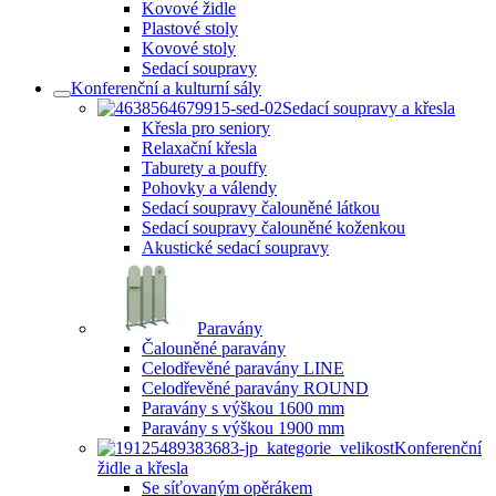
Kovové židle
Plastové stoly
Kovové stoly
Sedací soupravy
Konferenční a kulturní sály
Sedací soupravy a křesla
Křesla pro seniory
Relaxační křesla
Taburety a pouffy
Pohovky a válendy
Sedací soupravy čalouněné látkou
Sedací soupravy čalouněné koženkou
Akustické sedací soupravy
Paravány
Čalouněné paravány
Celodřevěné paravány LINE
Celodřevěné paravány ROUND
Paravány s výškou 1600 mm
Paravány s výškou 1900 mm
Konferenční
židle a křesla
Se síťovaným opěrákem