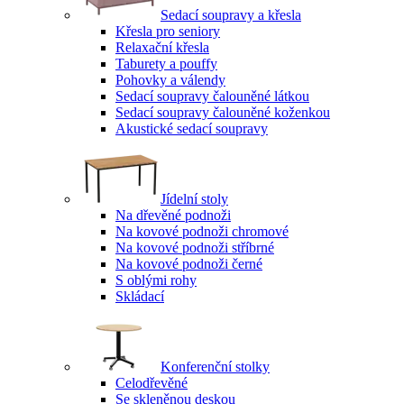
Sedací soupravy a křesla
Křesla pro seniory
Relaxační křesla
Taburety a pouffy
Pohovky a válendy
Sedací soupravy čalouněné látkou
Sedací soupravy čalouněné koženkou
Akustické sedací soupravy
Jídelní stoly
Na dřevěné podnoži
Na kovové podnoži chromové
Na kovové podnoži stříbrné
Na kovové podnoži černé
S oblými rohy
Skládací
Konferenční stolky
Celodřevěné
Se skleněnou deskou