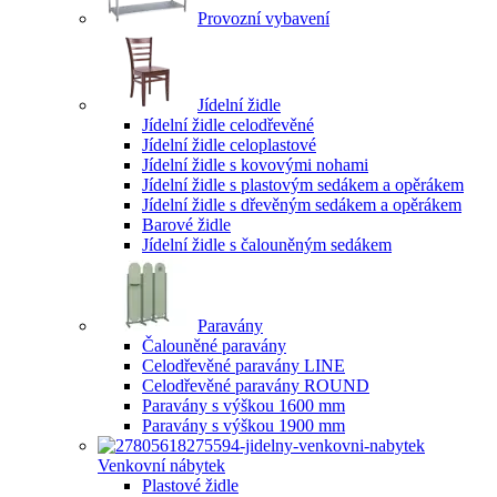
Provozní vybavení
Jídelní židle
Jídelní židle celodřevěné
Jídelní židle celoplastové
Jídelní židle s kovovými nohami
Jídelní židle s plastovým sedákem a opěrákem
Jídelní židle s dřevěným sedákem a opěrákem
Barové židle
Jídelní židle s čalouněným sedákem
Paravány
Čalouněné paravány
Celodřevěné paravány LINE
Celodřevěné paravány ROUND
Paravány s výškou 1600 mm
Paravány s výškou 1900 mm
Venkovní nábytek
Plastové židle