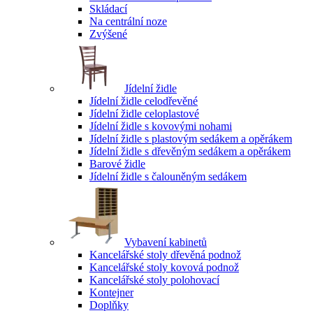
Skládací
Na centrální noze
Zvýšené
Jídelní židle
Jídelní židle celodřevěné
Jídelní židle celoplastové
Jídelní židle s kovovými nohami
Jídelní židle s plastovým sedákem a opěrákem
Jídelní židle s dřevěným sedákem a opěrákem
Barové židle
Jídelní židle s čalouněným sedákem
Vybavení kabinetů
Kancelářské stoly dřevěná podnož
Kancelářské stoly kovová podnož
Kancelářské stoly polohovací
Kontejner
Doplňky