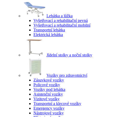
Lehátka a lůžka
Vyšetřovací a rehabilitační pevná
Vyšetřovací a rehabilitační mobilní
Transportní lehátka
Elektrická lehátka
Jídelní stolky a noční stolky
Vozíky pro zdravotnictví
Zásuvkové vozíky
Policové vozíky
Vozíky pod lehátka
Asistenční vozíky
Vizitové vozíky
Transportní a klecové vozíky
Emergency vozíky
Nástrojové vozíky