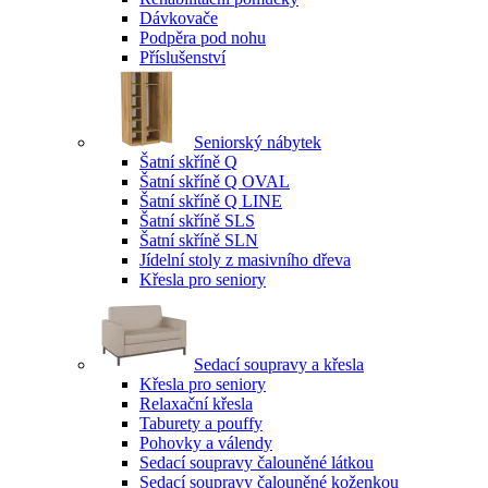
Dávkovače
Podpěra pod nohu
Příslušenství
Seniorský nábytek
Šatní skříně Q
Šatní skříně Q OVAL
Šatní skříně Q LINE
Šatní skříně SLS
Šatní skříně SLN
Jídelní stoly z masivního dřeva
Křesla pro seniory
Sedací soupravy a křesla
Křesla pro seniory
Relaxační křesla
Taburety a pouffy
Pohovky a válendy
Sedací soupravy čalouněné látkou
Sedací soupravy čalouněné koženkou