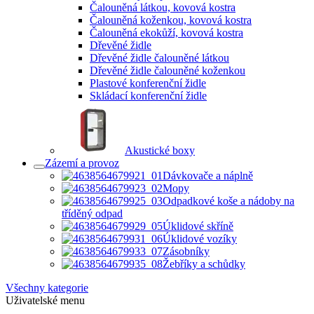
Čalouněná látkou, kovová kostra
Čalouněná koženkou, kovová kostra
Čalouněná ekokůží, kovová kostra
Dřevěné židle
Dřevěné židle čalouněné látkou
Dřevěné židle čalouněné koženkou
Plastové konferenční židle
Skládací konferenční židle
Akustické boxy
Zázemí a provoz
Dávkovače a náplně
Mopy
Odpadkové koše a nádoby na
tříděný odpad
Úklidové skříně
Úklidové vozíky
Zásobníky
Žebříky a schůdky
Všechny kategorie
Uživatelské menu