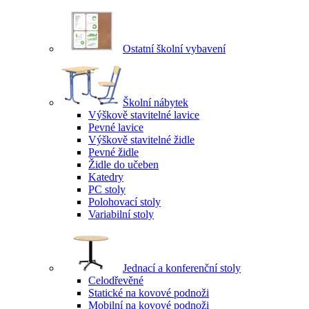
Ostatní školní vybavení
Školní nábytek
Výškově stavitelné lavice
Pevné lavice
Výškově stavitelné židle
Pevné židle
Židle do učeben
Katedry
PC stoly
Polohovací stoly
Variabilní stoly
Jednací a konferenční stoly
Celodřevěné
Statické na kovové podnoži
Mobilní na kovové podnoži