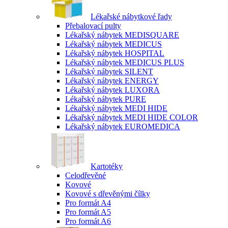
Lékařské nábytkové řady
Přebalovací pulty
Lékařský nábytek MEDISQUARE
Lékařský nábytek MEDICUS
Lékařský nábytek HOSPITAL
Lékařský nábytek MEDICUS PLUS
Lékařský nábytek SILENT
Lékařský nábytek ENERGY
Lékařský nábytek LUXORA
Lékařský nábytek PURE
Lékařský nábytek MEDI HIDE
Lékařský nábytek MEDI HIDE COLOR
Lékařský nábytek EUROMEDICA
Kartotéky
Celodřevěné
Kovové
Kovové s dřevěnými čílky
Pro formát A4
Pro formát A5
Pro formát A6