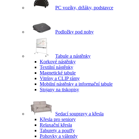
PC vozíky, držáky, podstavce
Podložky pod nohy
Tabule a nástěnky
Korkové nástěnky
Textilní nástěnky
Magnetické tabule
Vitríny a CLIP rámy
Mobilní nástěnky a informační tabule
Stojany na tiskopisy
Sedací soupravy a křesla
Křesla pro seniory
Relaxační křesla
Taburety a pouffy
Pohovky a válendy