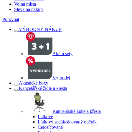
Volná místa
Sleva na nákup
Porovnat
VÝHODNÝ NÁKUP
Akční sety
Výprodej
Akustické boxy
Kancelářské židle a křesla
Kancelářské židle a křesla
Látkové
Látkový sedák/síťovaný opěrák
Celosíťované