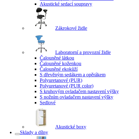
Akustické sedací soupravy
Zákrokové židle
Laboratorní a provozní židle
Čalouněné látkou
Čalouněné koženkou
Čalouněné ekokůží
S dřevěným sedákem a opěrákem
Polyuretanové (PUR)
Polyuretanové (PUR color)
S kruhovým ovladačem nastavení výšky
S nožním ovladačem nastavení výšky
Sedlové
Akustické boxy
Sklady a dílny