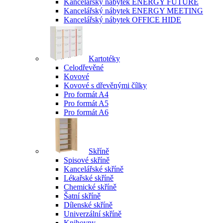
Kancelářský nábytek ENERGY FUTURE
Kancelářský nábytek ENERGY MEETING
Kancelářský nábytek OFFICE HIDE
Kartotéky
Celodřevěné
Kovové
Kovové s dřevěnými čílky
Pro formát A4
Pro formát A5
Pro formát A6
Skříně
Spisové skříně
Kancelářské skříně
Lékařské skříně
Chemické skříně
Šatní skříně
Dílenské skříně
Univerzální skříně
Knihovny