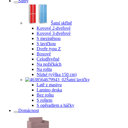
Šatny
Šatní skříně
Kovové 2-dveřové
Kovové 3-dveřové
S mezistěnou
S lavičkou
Dveře typu Z
Boxové
Celodřevěné
Na nožičkách
Na roštu
Nízké (výška 150 cm)
Šatní lavičky
Latě z masivu
Lamino deska
Bez roštu
S roštem
S opěradlem a háčky
Domácnost