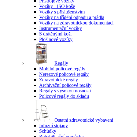
Přístrojové vozíky
Vozíky - ISO koše
Vozíky s příslušenstvím
Vozíky na třídění odpadu a prádla
Vozíky na zdravotnickou dokumentaci
Instrumentační vozíky
S drátěnými koši
Plošinové vozíky
Regály
Mobilní policové regály
Nerezové policové regály
Zdravotnické regály
Archivační policové regály
Regály s vysokou nosností
Policové regály do skladu
Ostatní zdravotnické vybavení
Infuzní stojany
Schůdky
Rehabilitační pomůcky