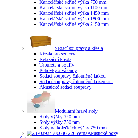
Kancelářské skříně výška 750 mm
Kancelářské skříně výška 1100 mm
Kancelářské skříně výška 1450 mm
Kancelářské skříně výška 1800 mm
Kancelářské skříně výška 2150 mm
Sedací soupravy a křesla
Křesla pro seniory
Relaxační křesla
Taburety a pouffy
Pohovky a válendy
Sedací soupravy čalouněné látkou
Sedací soupravy čalouněné koženkou
Akustické sedací soupravy
Modulární hravé stoly
Stoly výšky 520 mm
Stoly výšky 750 mm
Stoly na kolečkách výšky 750 mm
Akustické boxy