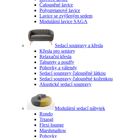
Čalouněné lavice
Polyuretanové lavice
Lavice se zvýšeným sedem
Modulární lavice SAGA
Sedací soupravy a křesla
Křesla pro seniory
Relaxační křesla
Taburety a pouffy
Pohovky a válendy
Sedací soupravy čalouněné látkou
Sedací soupravy čalouněné koženkou
Akustické sedací soupravy
Modulární sedací nábytek
Rondo
Triangl
Flexi lounge
Marshmallow
Pohovky