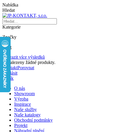
Nabídka
Hledat
Kategorie
Značky
Blog
Zobrazit více výsledků
Nenalezeny žádné produkty.
Kontakt
Porovnat
Přihlásit
Košík
O nás
Showroom
Výroba
Inspirace
Naše služby
Naše katalogy
Obchodní podmínky
Projekt
Náhradní plnění