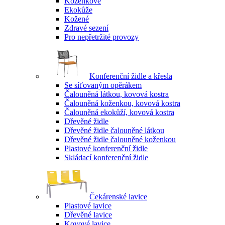
Koženkové
Ekokůže
Kožené
Zdravé sezení
Pro nepřetržité provozy
Konferenční židle a křesla
Se síťovaným opěrákem
Čalouněná látkou, kovová kostra
Čalouněná koženkou, kovová kostra
Čalouněná ekokůží, kovová kostra
Dřevěné židle
Dřevěné židle čalouněné látkou
Dřevěné židle čalouněné koženkou
Plastové konferenční židle
Skládací konferenční židle
Čekárenské lavice
Plastové lavice
Dřevěné lavice
Kovové lavice