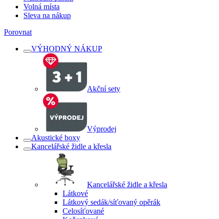
Volná místa
Sleva na nákup
Porovnat
VÝHODNÝ NÁKUP
Akční sety
Výprodej
Akustické boxy
Kancelářské židle a křesla
Kancelářské židle a křesla
Látkové
Látkový sedák/síťovaný opěrák
Celosíťované