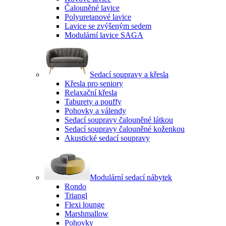
Čalouněné lavice
Polyuretanové lavice
Lavice se zvýšeným sedem
Modulární lavice SAGA
Sedací soupravy a křesla
Křesla pro seniory
Relaxační křesla
Taburety a pouffy
Pohovky a válendy
Sedací soupravy čalouněné látkou
Sedací soupravy čalouněné koženkou
Akustické sedací soupravy
Modulární sedací nábytek
Rondo
Triangl
Flexi lounge
Marshmallow
Pohovky