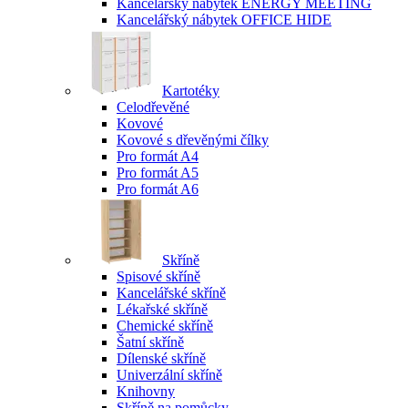
Kancelářský nábytek ENERGY MEETING
Kancelářský nábytek OFFICE HIDE
Kartotéky
Celodřevěné
Kovové
Kovové s dřevěnými čílky
Pro formát A4
Pro formát A5
Pro formát A6
Skříně
Spisové skříně
Kancelářské skříně
Lékařské skříně
Chemické skříně
Šatní skříně
Dílenské skříně
Univerzální skříně
Knihovny
Skříně na pomůcky