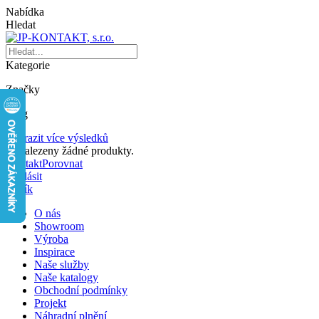
Nabídka
Hledat
Kategorie
Značky
Blog
Zobrazit více výsledků
Nenalezeny žádné produkty.
Kontakt
Porovnat
Přihlásit
Košík
O nás
Showroom
Výroba
Inspirace
Naše služby
Naše katalogy
Obchodní podmínky
Projekt
Náhradní plnění