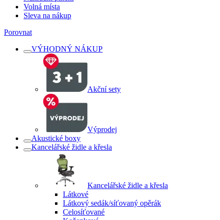
Volná místa
Sleva na nákup
Porovnat
VÝHODNÝ NÁKUP
Akční sety
Výprodej
Akustické boxy
Kancelářské židle a křesla
Kancelářské židle a křesla
Látkové
Látkový sedák/síťovaný opěrák
Celosíťované