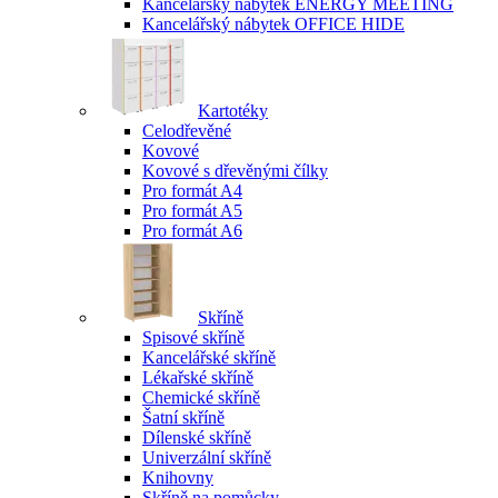
Kancelářský nábytek ENERGY MEETING
Kancelářský nábytek OFFICE HIDE
Kartotéky
Celodřevěné
Kovové
Kovové s dřevěnými čílky
Pro formát A4
Pro formát A5
Pro formát A6
Skříně
Spisové skříně
Kancelářské skříně
Lékařské skříně
Chemické skříně
Šatní skříně
Dílenské skříně
Univerzální skříně
Knihovny
Skříně na pomůcky