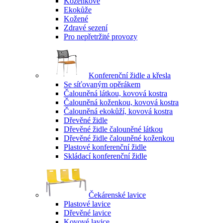
Koženkové
Ekokůže
Kožené
Zdravé sezení
Pro nepřetržité provozy
Konferenční židle a křesla
Se síťovaným opěrákem
Čalouněná látkou, kovová kostra
Čalouněná koženkou, kovová kostra
Čalouněná ekokůží, kovová kostra
Dřevěné židle
Dřevěné židle čalouněné látkou
Dřevěné židle čalouněné koženkou
Plastové konferenční židle
Skládací konferenční židle
Čekárenské lavice
Plastové lavice
Dřevěné lavice
Kovové lavice