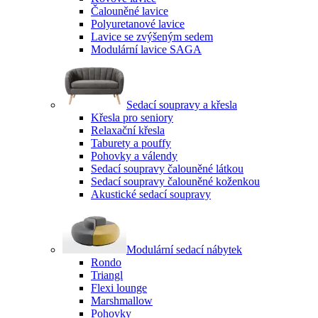
Čalouněné lavice
Polyuretanové lavice
Lavice se zvýšeným sedem
Modulární lavice SAGA
Sedací soupravy a křesla
Křesla pro seniory
Relaxační křesla
Taburety a pouffy
Pohovky a válendy
Sedací soupravy čalouněné látkou
Sedací soupravy čalouněné koženkou
Akustické sedací soupravy
Modulární sedací nábytek
Rondo
Triangl
Flexi lounge
Marshmallow
Pohovky