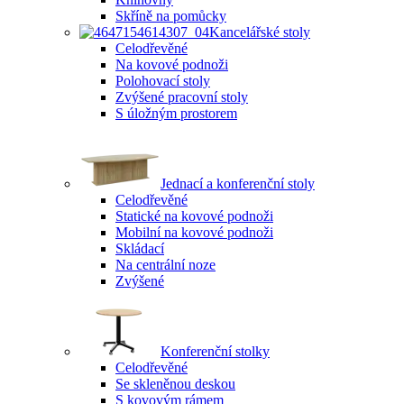
Skříně na pomůcky
Kancelářské stoly
Celodřevěné
Na kovové podnoži
Polohovací stoly
Zvýšené pracovní stoly
S úložným prostorem
Jednací a konferenční stoly
Celodřevěné
Statické na kovové podnoži
Mobilní na kovové podnoži
Skládací
Na centrální noze
Zvýšené
Konferenční stolky
Celodřevěné
Se skleněnou deskou
S kovovým rámem