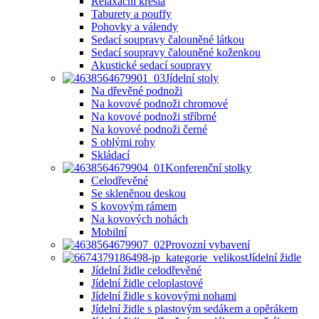
Relaxační křesla
Taburety a pouffy
Pohovky a válendy
Sedací soupravy čalouněné látkou
Sedací soupravy čalouněné koženkou
Akustické sedací soupravy
Jídelní stoly
Na dřevěné podnoži
Na kovové podnoži chromové
Na kovové podnoži stříbrné
Na kovové podnoži černé
S oblými rohy
Skládací
Konferenční stolky
Celodřevěné
Se skleněnou deskou
S kovovým rámem
Na kovových nohách
Mobilní
Provozní vybavení
Jídelní židle
Jídelní židle celodřevěné
Jídelní židle celoplastové
Jídelní židle s kovovými nohami
Jídelní židle s plastovým sedákem a opěrákem