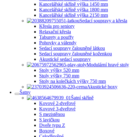
Kancelářské skříně výška 1450 mm
Kancelářské skříně výška 1800 mm
Kancelářské skříně výška 2150 mm
Sedací soupravy a křesla
Křesla pro seniory
Relaxační křesla
Taburety a pouffy
Pohovky a válendy
Sedací soupravy čalouněné látkou
Sedací soupravy čalouněné koženkou
Akustické sedací soupravy
Modulární hravé stoly
Stoly výšky 520 mm
Stoly výšky 750 mm
Stoly na kolečkách výšky 750 mm
Akustické boxy
Šatny
Šatní skříně
Kovové 2-dveřové
Kovové 3-dveřové
S mezistěnou
S lavičkou
Dveře typu Z
Boxové
Celodřevěné