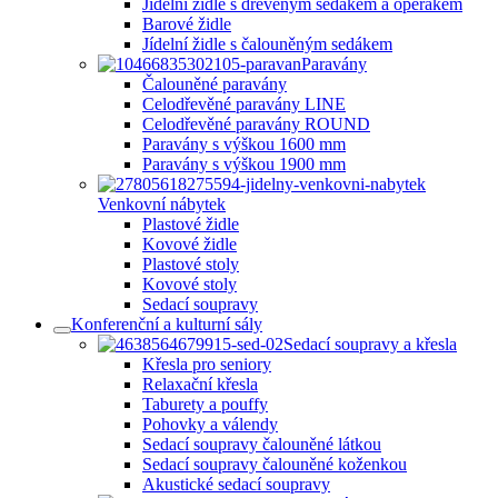
Jídelní židle s dřevěným sedákem a opěrákem
Barové židle
Jídelní židle s čalouněným sedákem
Paravány
Čalouněné paravány
Celodřevěné paravány LINE
Celodřevěné paravány ROUND
Paravány s výškou 1600 mm
Paravány s výškou 1900 mm
Venkovní nábytek
Plastové židle
Kovové židle
Plastové stoly
Kovové stoly
Sedací soupravy
Konferenční a kulturní sály
Sedací soupravy a křesla
Křesla pro seniory
Relaxační křesla
Taburety a pouffy
Pohovky a válendy
Sedací soupravy čalouněné látkou
Sedací soupravy čalouněné koženkou
Akustické sedací soupravy