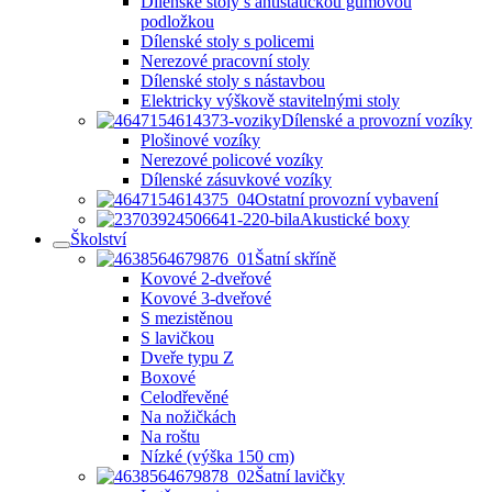
Dílenské stoly s antistatickou gumovou
podložkou
Dílenské stoly s policemi
Nerezové pracovní stoly
Dílenské stoly s nástavbou
Elektricky výškově stavitelnými stoly
Dílenské a provozní vozíky
Plošinové vozíky
Nerezové policové vozíky
Dílenské zásuvkové vozíky
Ostatní provozní vybavení
Akustické boxy
Školství
Šatní skříně
Kovové 2-dveřové
Kovové 3-dveřové
S mezistěnou
S lavičkou
Dveře typu Z
Boxové
Celodřevěné
Na nožičkách
Na roštu
Nízké (výška 150 cm)
Šatní lavičky