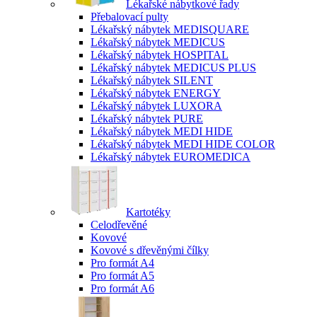
Lékařské nábytkové řady
Přebalovací pulty
Lékařský nábytek MEDISQUARE
Lékařský nábytek MEDICUS
Lékařský nábytek HOSPITAL
Lékařský nábytek MEDICUS PLUS
Lékařský nábytek SILENT
Lékařský nábytek ENERGY
Lékařský nábytek LUXORA
Lékařský nábytek PURE
Lékařský nábytek MEDI HIDE
Lékařský nábytek MEDI HIDE COLOR
Lékařský nábytek EUROMEDICA
Kartotéky
Celodřevěné
Kovové
Kovové s dřevěnými čílky
Pro formát A4
Pro formát A5
Pro formát A6