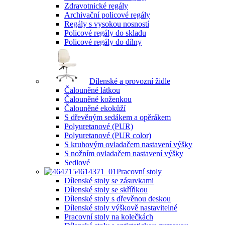
Zdravotnické regály
Archivační policové regály
Regály s vysokou nosností
Policové regály do skladu
Policové regály do dílny
Dílenské a provozní židle
Čalouněné látkou
Čalouněné koženkou
Čalouněné ekokůží
S dřevěným sedákem a opěrákem
Polyuretanové (PUR)
Polyuretanové (PUR color)
S kruhovým ovladačem nastavení výšky
S nožním ovladačem nastavení výšky
Sedlové
Pracovní stoly
Dílenské stoly se zásuvkami
Dílenské stoly se skříňkou
Dílenské stoly s dřevěnou deskou
Dílenské stoly výškově nastavitelné
Pracovní stoly na kolečkách