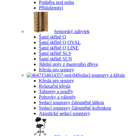
Podpěra pod nohu
Příslušenství
Seniorský nábytek
Šatní skříně Q
Šatní skříně Q OVAL
Šatní skříně Q LINE
Šatní skříně SLS
Šatní skříně SLN
Jídelní stoly z masivního dřeva
Křesla pro seniory
Sedací soupravy a křesla
Křesla pro seniory
Relaxační křesla
Taburety a pouffy
Pohovky a válendy
Sedací soupravy čalouněné látkou
Sedací soupravy čalouněné koženkou
Akustické sedací soupravy