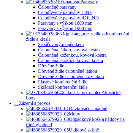
Paravány
Čalouněné paravány
Celodřevěné paravány LINE
Celodřevěné paravány ROUND
Paravány s výškou 1600 mm
Paravány s výškou 1900 mm
Konferenční
židle a křesla
Se síťovaným opěrákem
Čalouněná látkou, kovová kostra
Čalouněná koženkou, kovová kostra
Čalouněná ekokůží, kovová kostra
Dřevěné židle
Dřevěné židle čalouněné látkou
Dřevěné židle čalouněné koženkou
Plastové konferenční židle
Skládací konferenční židle
Akustické
boxy
Zázemí a provoz
Dávkovače a náplně
Mopy
Odpadkové koše a nádoby na
tříděný odpad
Úklidové skříně