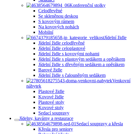
Konferenční stolky
Celodřevěné
Se skleněnou deskou
S kovovým rámem
Na kovových nohách
Mobilní
Jídelní židle
Jídelní židle celodřevěné
Jídelní židle celoplastové
Jídelní židle s kovovými nohami
Jídelní židle s plastovým sedákem a opěrákem
Jídelní židle s dřevěným sedákem a opěrákem
Barové židle
Jídelní židle s čalouněným sedákem
Venkovní
nábytek
Plastové židle
Kovové židle
Plastové stoly
Kovové stoly
Sedací soupravy
Jídelny, kavárny a restaurace
Sedací soupravy a křesla
Křesla pro seniory