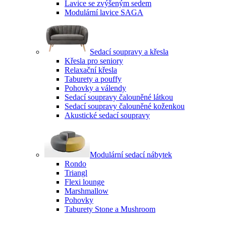
Lavice se zvýšeným sedem
Modulární lavice SAGA
Sedací soupravy a křesla
Křesla pro seniory
Relaxační křesla
Taburety a pouffy
Pohovky a válendy
Sedací soupravy čalouněné látkou
Sedací soupravy čalouněné koženkou
Akustické sedací soupravy
Modulární sedací nábytek
Rondo
Triangl
Flexi lounge
Marshmallow
Pohovky
Taburety Stone a Mushroom