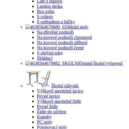
Latě z masivu
Lamino deska
Bez roštu
S roštem
S opěradlem a háčky
Jídelní stoly
Na dřevěné podnoži
Na kovové podnoži chromové
Na kovové podnoži stříbrné
Na kovové podnoži černé
S oblými rohy
Skládací
Ostatní školní vybavení
Školní nábytek
Výškově stavitelné lavice
Pevné lavice
Výškově stavitelné židle
Pevné židle
Židle do učeben
Katedry
PC stoly
Polohovací stoly