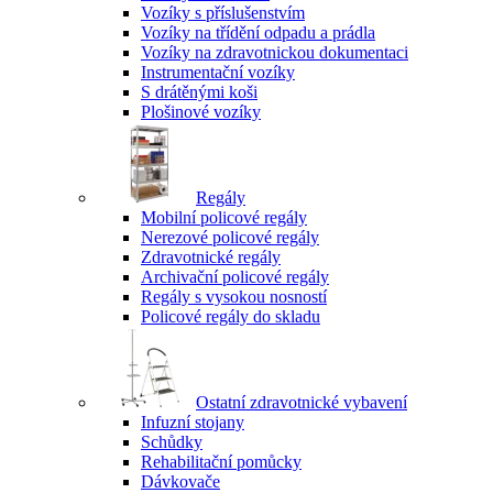
Vozíky s příslušenstvím
Vozíky na třídění odpadu a prádla
Vozíky na zdravotnickou dokumentaci
Instrumentační vozíky
S drátěnými koši
Plošinové vozíky
Regály
Mobilní policové regály
Nerezové policové regály
Zdravotnické regály
Archivační policové regály
Regály s vysokou nosností
Policové regály do skladu
Ostatní zdravotnické vybavení
Infuzní stojany
Schůdky
Rehabilitační pomůcky
Dávkovače