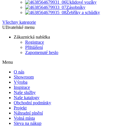
Úklidové vozíky
Zásobníky
Žebříky a schůdky
Všechny kategorie
Uživatelské menu
Zákaznická nabídka
Registrace
Přihlášení
Zapomenuté heslo
Menu
O nás
Showroom
Výroba
Inspirace
Naše služby
Naše katalogy
Obchodní podmínky
Projekt
Náhradní plnění
Volná místa
Sleva na nákup