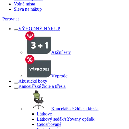
Volná místa
Sleva na nákup
Porovnat
VÝHODNÝ NÁKUP
Akční sety
Výprodej
Akustické boxy
Kancelářské židle a křesla
Kancelářské židle a křesla
Látkové
Látkový sedák/síťovaný opěrák
Celosíťované