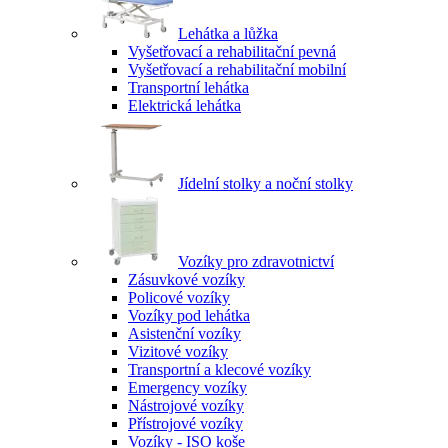
Lehátka a lůžka
Vyšetřovací a rehabilitační pevná
Vyšetřovací a rehabilitační mobilní
Transportní lehátka
Elektrická lehátka
Jídelní stolky a noční stolky
Vozíky pro zdravotnictví
Zásuvkové vozíky
Policové vozíky
Vozíky pod lehátka
Asistenční vozíky
Vizitové vozíky
Transportní a klecové vozíky
Emergency vozíky
Nástrojové vozíky
Přístrojové vozíky
Vozíky - ISO koše