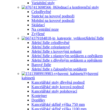
Variabilní stoly
Jednací a konferenční stoly
Celodřevěné
Statické na kovové podnoži
Mobilní na kovové podnoži
Skládací
Na centrální noze
Zvýšené
Jídelní židle
Jídelní židle celodřevěné
Jídelní židle celoplastové
Jídelní židle s kovovými nohami
Jídelní židle s plastovým sedákem a opěrákem
Jídelní židle s dřevěným sedákem a opěrákem
Barové židle
Jídelní židle s čalouněným sedákem
Vybavení
kabinetů
Kancelářské stoly dřevěná podnož
Kancelářské stoly kovová podnož
Kancelářské stoly polohovací
Kontejner
Doplňky
Kancelářské skříně výška 750 mm
Kancelářské skříně výška 1100 mm