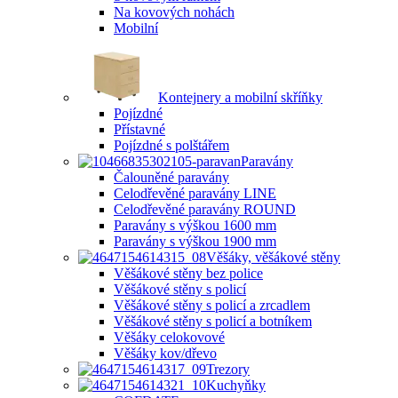
Na kovových nohách
Mobilní
Kontejnery a mobilní skříňky
Pojízdné
Přístavné
Pojízdné s polštářem
Paravány
Čalouněné paravány
Celodřevěné paravány LINE
Celodřevěné paravány ROUND
Paravány s výškou 1600 mm
Paravány s výškou 1900 mm
Věšáky, věšákové stěny
Věšákové stěny bez police
Věšákové stěny s policí
Věšákové stěny s policí a zrcadlem
Věšákové stěny s policí a botníkem
Věšáky celokovové
Věšáky kov/dřevo
Trezory
Kuchyňky