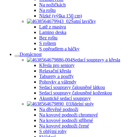
Na nožičkách
Na roštu
Nízké (výška 150 cm)
Šatní lavičky
Latě z masivu
Lamino deska
Bez roštu
S roštem
S opěradlem a háčky
Domácnost
Sedací soupravy a křesla
Křesla pro seniory
Relaxační křesla
Taburety a pouffy
Pohovky a válendy
Sedací soupravy čalouněné látkou
Sedací soupravy čalouněné koženkou
Akustické sedací soupravy
Jídelní stoly
Na dřevěné podnoži
Na kovové podnoži chromové
Na kovové podnoži stříbrné
Na kovové podnoži černé
S oblými rohy
Skládací