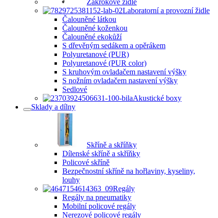
Zákrokové židle
Laboratorní a provozní židle
Čalouněné látkou
Čalouněné koženkou
Čalouněné ekokůží
S dřevěným sedákem a opěrákem
Polyuretanové (PUR)
Polyuretanové (PUR color)
S kruhovým ovladačem nastavení výšky
S nožním ovladačem nastavení výšky
Sedlové
Akustické boxy
Sklady a dílny
Skříně a skříňky
Dílenské skříně a skříňky
Policové skříně
Bezpečnostní skříně na hořlaviny, kyseliny,
louhy
Regály
Regály na pneumatiky
Mobilní policové regály
Nerezové policové regály