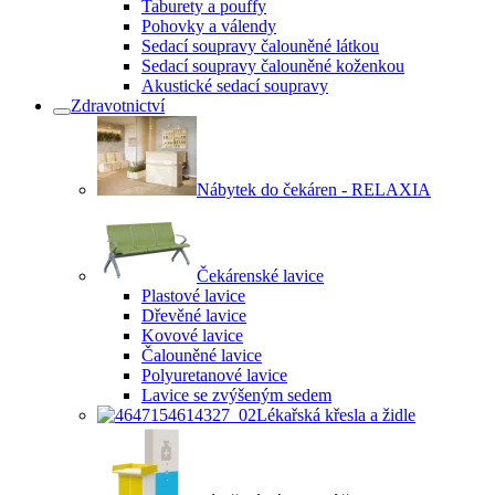
Taburety a pouffy
Pohovky a válendy
Sedací soupravy čalouněné látkou
Sedací soupravy čalouněné koženkou
Akustické sedací soupravy
Zdravotnictví
Nábytek do čekáren - RELAXIA
Čekárenské lavice
Plastové lavice
Dřevěné lavice
Kovové lavice
Čalouněné lavice
Polyuretanové lavice
Lavice se zvýšeným sedem
Lékařská křesla a židle