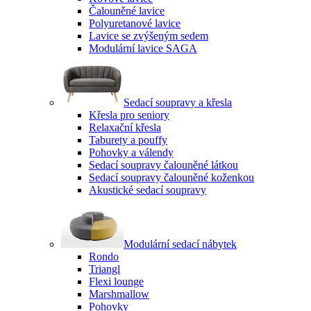
Čalouněné lavice
Polyuretanové lavice
Lavice se zvýšeným sedem
Modulární lavice SAGA
Sedací soupravy a křesla
Křesla pro seniory
Relaxační křesla
Taburety a pouffy
Pohovky a válendy
Sedací soupravy čalouněné látkou
Sedací soupravy čalouněné koženkou
Akustické sedací soupravy
Modulární sedací nábytek
Rondo
Triangl
Flexi lounge
Marshmallow
Pohovky