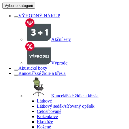
Vyberte kategorii
VÝHODNÝ NÁKUP
Akční sety
Výprodej
Akustické boxy
Kancelářské židle a křesla
Kancelářské židle a křesla
Látkové
Látkový sedák/síťovaný opěrák
Celosíťované
Koženkové
Ekokůže
Kožené