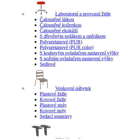
Laboratorní a provozní židle
Čalouněné látkou
Čalouněné koženkou
Čalouněné ekokůží
S dřevěným sedákem a opěrákem
Polyuretanové (PUR)
Polyuretanové (PUR color)
S kruhovým ovladačem nastavení výšky
S nožním ovladačem nastavení výšky
Sedlové
Venkovní nábytek
Plastové židle
Kovové židle
Plastové stoly
Kovové stoly
Sedací soupravy