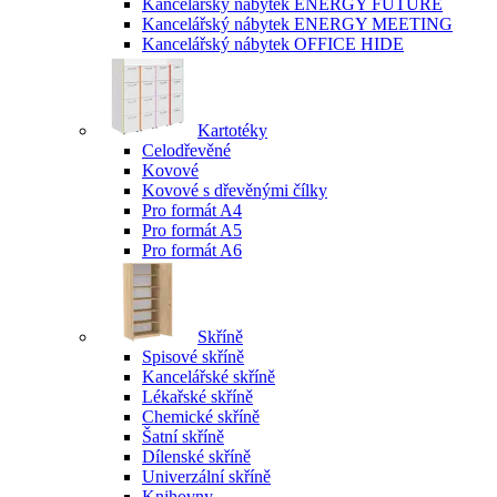
Kancelářský nábytek ENERGY FUTURE
Kancelářský nábytek ENERGY MEETING
Kancelářský nábytek OFFICE HIDE
Kartotéky
Celodřevěné
Kovové
Kovové s dřevěnými čílky
Pro formát A4
Pro formát A5
Pro formát A6
Skříně
Spisové skříně
Kancelářské skříně
Lékařské skříně
Chemické skříně
Šatní skříně
Dílenské skříně
Univerzální skříně
Knihovny