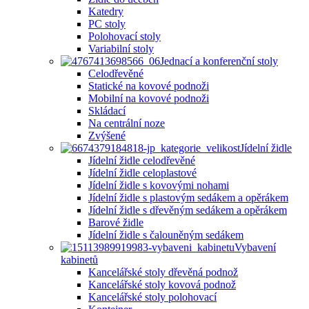
Katedry
PC stoly
Polohovací stoly
Variabilní stoly
Jednací a konferenční stoly
Celodřevěné
Statické na kovové podnoži
Mobilní na kovové podnoži
Skládací
Na centrální noze
Zvýšené
Jídelní židle
Jídelní židle celodřevěné
Jídelní židle celoplastové
Jídelní židle s kovovými nohami
Jídelní židle s plastovým sedákem a opěrákem
Jídelní židle s dřevěným sedákem a opěrákem
Barové židle
Jídelní židle s čalouněným sedákem
Vybavení
kabinetů
Kancelářské stoly dřevěná podnož
Kancelářské stoly kovová podnož
Kancelářské stoly polohovací