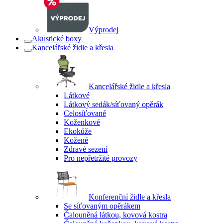
Výprodej
Akustické boxy
Kancelářské židle a křesla
Kancelářské židle a křesla
Látkové
Látkový sedák/síťovaný opěrák
Celosíťované
Koženkové
Ekokůže
Kožené
Zdravé sezení
Pro nepřetržité provozy
Konferenční židle a křesla
Se síťovaným opěrákem
Čalouněná látkou, kovová kostra