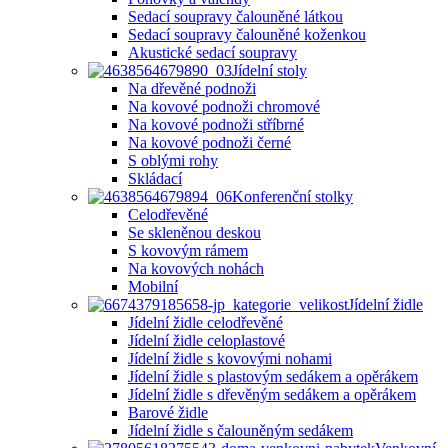
Sedací soupravy čalouněné látkou
Sedací soupravy čalouněné koženkou
Akustické sedací soupravy
Jídelní stoly
Na dřevěné podnoži
Na kovové podnoži chromové
Na kovové podnoži stříbrné
Na kovové podnoži černé
S oblými rohy
Skládací
Konferenční stolky
Celodřevěné
Se skleněnou deskou
S kovovým rámem
Na kovových nohách
Mobilní
Jídelní židle
Jídelní židle celodřevěné
Jídelní židle celoplastové
Jídelní židle s kovovými nohami
Jídelní židle s plastovým sedákem a opěrákem
Jídelní židle s dřevěným sedákem a opěrákem
Barové židle
Jídelní židle s čalouněným sedákem