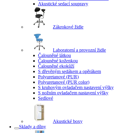
Akustické sedací soupravy
Zákrokové židle
Laboratorní a provozní židle
Čalouněné látkou
Čalouněné koženkou
Čalouněné ekokůží
S dřevěným sedákem a opěrákem
Polyuretanové (PUR)
Polyuretanové (PUR color)
S kruhovým ovladačem nastavení výšky
S nožním ovladačem nastavení výšky
Sedlové
Akustické boxy
Sklady a dílny