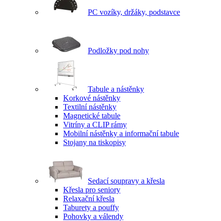
PC vozíky, držáky, podstavce
Podložky pod nohy
Tabule a nástěnky
Korkové nástěnky
Textilní nástěnky
Magnetické tabule
Vitríny a CLIP rámy
Mobilní nástěnky a informační tabule
Stojany na tiskopisy
Sedací soupravy a křesla
Křesla pro seniory
Relaxační křesla
Taburety a pouffy
Pohovky a válendy