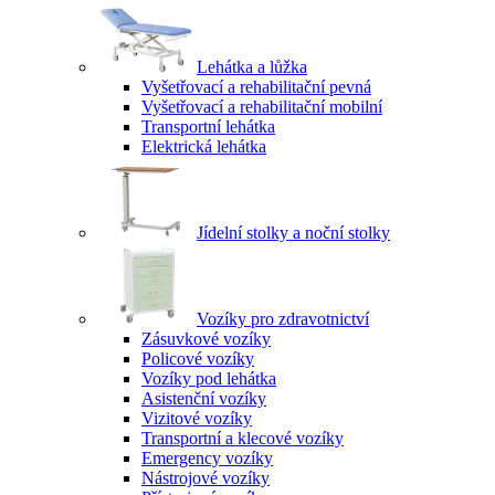
Lehátka a lůžka
Vyšetřovací a rehabilitační pevná
Vyšetřovací a rehabilitační mobilní
Transportní lehátka
Elektrická lehátka
Jídelní stolky a noční stolky
Vozíky pro zdravotnictví
Zásuvkové vozíky
Policové vozíky
Vozíky pod lehátka
Asistenční vozíky
Vizitové vozíky
Transportní a klecové vozíky
Emergency vozíky
Nástrojové vozíky