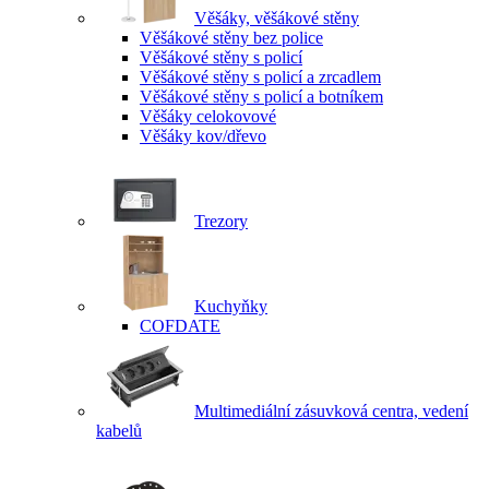
Věšáky, věšákové stěny
Věšákové stěny bez police
Věšákové stěny s policí
Věšákové stěny s policí a zrcadlem
Věšákové stěny s policí a botníkem
Věšáky celokovové
Věšáky kov/dřevo
Trezory
Kuchyňky
COFDATE
Multimediální zásuvková centra, vedení
kabelů