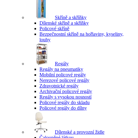
Skříně a skříňky
Dílenské skříně a skříňky
Policové skříně
Bezpečnostní skříně na hořlaviny, kyseliny,
louhy
Regály
Regály na pneumatiky
Mobilní policové regály
Nerezové policové regály
Zdravotnické regály
Archivační policové regály
Regály s vysokou nosností
Policové regály do skladu
Policové regály do dílny
Dílenské a provozní židle
Čalouněné látkou