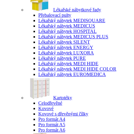
Lékařské nábytkové řady
Přebalovací pulty
Lékařský nábytek MEDISQUARE
Lékařský nábytek MEDICUS
Lékařský nábytek HOSPITAL
Lékařský nábytek MEDICUS PLUS
Lékařský nábytek SILENT
Lékařský nábytek ENERGY
Lékařský nábytek LUXORA
Lékařský nábytek PURE
Lékařský nábytek MEDI HIDE
Lékařský nábytek MEDI HIDE COLOR
Lékařský nábytek EUROMEDICA
Kartotéky
Celodřevěné
Kovové
Kovové s dřevěnými čílky
Pro formát A4
Pro formát A5
Pro formát A6