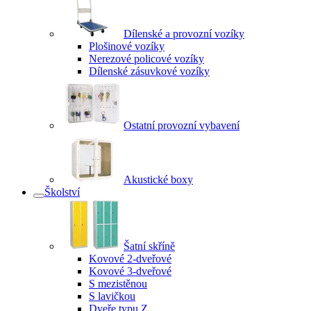
Dílenské a provozní vozíky
Plošinové vozíky
Nerezové policové vozíky
Dílenské zásuvkové vozíky
Ostatní provozní vybavení
Akustické boxy
Školství
Šatní skříně
Kovové 2-dveřové
Kovové 3-dveřové
S mezistěnou
S lavičkou
Dveře typu Z