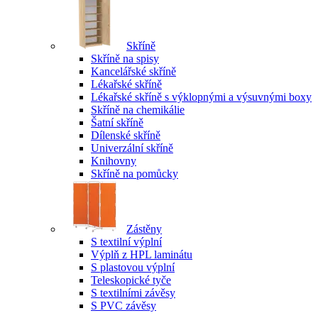
Skříně
Skříně na spisy
Kancelářské skříně
Lékařské skříně
Lékařské skříně s výklopnými a výsuvnými boxy
Skříně na chemikálie
Šatní skříně
Dílenské skříně
Univerzální skříně
Knihovny
Skříně na pomůcky
Zástěny
S textilní výplní
Výplň z HPL laminátu
S plastovou výplní
Teleskopické tyče
S textilními závěsy
S PVC závěsy