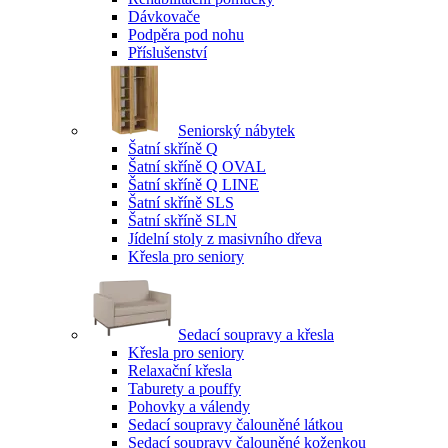
Dávkovače
Podpěra pod nohu
Příslušenství
Seniorský nábytek
Šatní skříně Q
Šatní skříně Q OVAL
Šatní skříně Q LINE
Šatní skříně SLS
Šatní skříně SLN
Jídelní stoly z masivního dřeva
Křesla pro seniory
Sedací soupravy a křesla
Křesla pro seniory
Relaxační křesla
Taburety a pouffy
Pohovky a válendy
Sedací soupravy čalouněné látkou
Sedací soupravy čalouněné koženkou