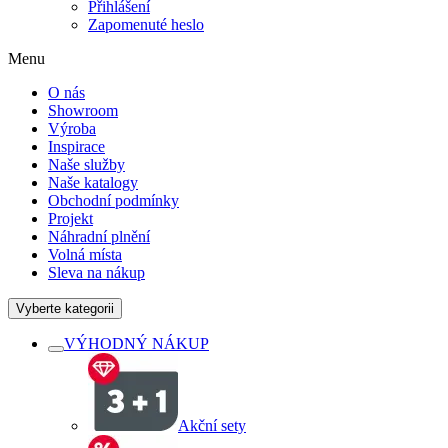
Přihlášení
Zapomenuté heslo
Menu
O nás
Showroom
Výroba
Inspirace
Naše služby
Naše katalogy
Obchodní podmínky
Projekt
Náhradní plnění
Volná místa
Sleva na nákup
Vyberte kategorii
VÝHODNÝ NÁKUP
Akční sety