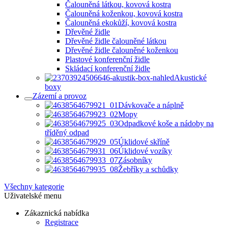
Čalouněná látkou, kovová kostra
Čalouněná koženkou, kovová kostra
Čalouněná ekokůží, kovová kostra
Dřevěné židle
Dřevěné židle čalouněné látkou
Dřevěné židle čalouněné koženkou
Plastové konferenční židle
Skládací konferenční židle
Akustické
boxy
Zázemí a provoz
Dávkovače a náplně
Mopy
Odpadkové koše a nádoby na
tříděný odpad
Úklidové skříně
Úklidové vozíky
Zásobníky
Žebříky a schůdky
Všechny kategorie
Uživatelské menu
Zákaznická nabídka
Registrace