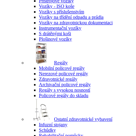
Přístrojové vozíky
Vozíky - ISO koše
Vozíky s příslušenstvím
Vozíky na třídění odpadu a prádla
Vozíky na zdravotnickou dokumentaci
Instrumentační vozíky
S drátěnými koši
Plošinové vozíky
Regály
Mobilní policové regály
Nerezové policové regály
Zdravotnické regály
Archivační policové regály
Regály s vysokou nosností
Policové regály do skladu
Ostatní zdravotnické vybavení
Infuzní stojany
Schůdky
Rehabilitační pomůcky