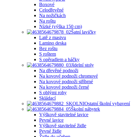
Boxové
Celodřevěné
Na nožičkách
Na roštu
Nízké (výška 150 cm)
Šatní lavičky
Latě z masivu
Lamino deska
Bez roštu
S roštem
S opěradlem a háčky
Jídelní stoly
Na dřevěné podnoži
Na kovové podnoži chromové
Na kovové podnoži stříbrné
Na kovové podnoži černé
S oblými rohy
Skládací
Ostatní školní vybavení
Školní nábytek
Výškově stavitelné lavice
Pevné lavice
Výškově stavitelné židle
Pevné židle
Židle do učeben