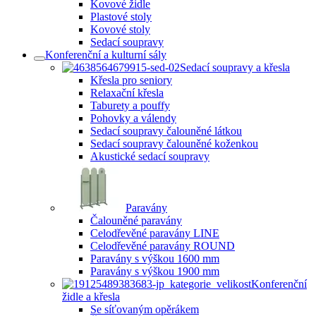
Kovové židle
Plastové stoly
Kovové stoly
Sedací soupravy
Konferenční a kulturní sály
Sedací soupravy a křesla
Křesla pro seniory
Relaxační křesla
Taburety a pouffy
Pohovky a válendy
Sedací soupravy čalouněné látkou
Sedací soupravy čalouněné koženkou
Akustické sedací soupravy
Paravány
Čalouněné paravány
Celodřevěné paravány LINE
Celodřevěné paravány ROUND
Paravány s výškou 1600 mm
Paravány s výškou 1900 mm
Konferenční
židle a křesla
Se síťovaným opěrákem