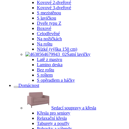
Kovové 2-dveřové
Kovové 3-dveřové
S mezistěnou
S lavičkou
Dveře typu Z
Boxové
Celodřevěné
Na nožičkách
Na roštu
Nízké (výška 150 cm)
Šatní lavičky
Latě z masivu
Lamino deska
Bez roštu
S roštem
S opěradlem a háčky
Domácnost
Sedací soupravy a křesla
Křesla pro seniory
Relaxační křesla
Taburety a pouffy
Pohovky a válendy