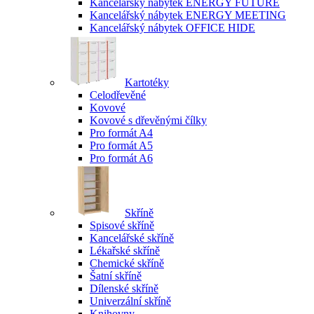
Kancelářský nábytek ENERGY FUTURE
Kancelářský nábytek ENERGY MEETING
Kancelářský nábytek OFFICE HIDE
Kartotéky
Celodřevěné
Kovové
Kovové s dřevěnými čílky
Pro formát A4
Pro formát A5
Pro formát A6
Skříně
Spisové skříně
Kancelářské skříně
Lékařské skříně
Chemické skříně
Šatní skříně
Dílenské skříně
Univerzální skříně
Knihovny