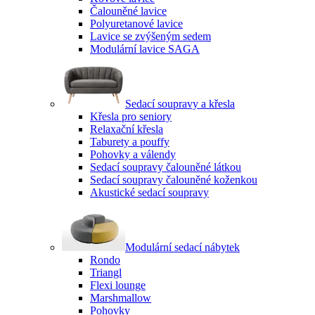
Čalouněné lavice
Polyuretanové lavice
Lavice se zvýšeným sedem
Modulární lavice SAGA
Sedací soupravy a křesla
Křesla pro seniory
Relaxační křesla
Taburety a pouffy
Pohovky a válendy
Sedací soupravy čalouněné látkou
Sedací soupravy čalouněné koženkou
Akustické sedací soupravy
Modulární sedací nábytek
Rondo
Triangl
Flexi lounge
Marshmallow
Pohovky