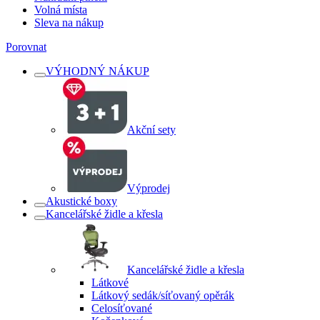
Volná místa
Sleva na nákup
Porovnat
VÝHODNÝ NÁKUP
Akční sety
Výprodej
Akustické boxy
Kancelářské židle a křesla
Kancelářské židle a křesla
Látkové
Látkový sedák/síťovaný opěrák
Celosíťované