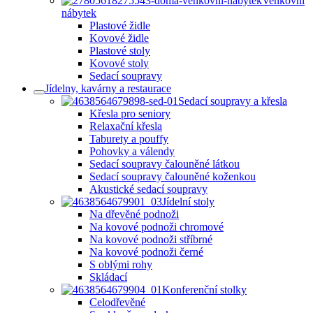
Venkovní
nábytek
Plastové židle
Kovové židle
Plastové stoly
Kovové stoly
Sedací soupravy
Jídelny, kavárny a restaurace
Sedací soupravy a křesla
Křesla pro seniory
Relaxační křesla
Taburety a pouffy
Pohovky a válendy
Sedací soupravy čalouněné látkou
Sedací soupravy čalouněné koženkou
Akustické sedací soupravy
Jídelní stoly
Na dřevěné podnoži
Na kovové podnoži chromové
Na kovové podnoži stříbrné
Na kovové podnoži černé
S oblými rohy
Skládací
Konferenční stolky
Celodřevěné