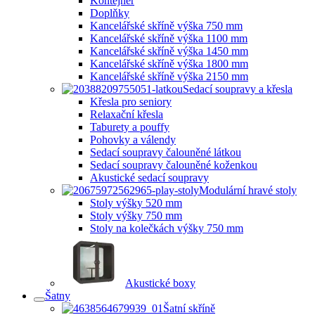
Kontejner
Doplňky
Kancelářské skříně výška 750 mm
Kancelářské skříně výška 1100 mm
Kancelářské skříně výška 1450 mm
Kancelářské skříně výška 1800 mm
Kancelářské skříně výška 2150 mm
Sedací soupravy a křesla
Křesla pro seniory
Relaxační křesla
Taburety a pouffy
Pohovky a válendy
Sedací soupravy čalouněné látkou
Sedací soupravy čalouněné koženkou
Akustické sedací soupravy
Modulární hravé stoly
Stoly výšky 520 mm
Stoly výšky 750 mm
Stoly na kolečkách výšky 750 mm
Akustické boxy
Šatny
Šatní skříně