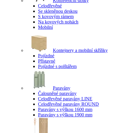
Konferenční stolky
Celodřevěné
Se skleněnou deskou
S kovovým rámem
Na kovových nohách
Mobilní
Kontejnery a mobilní skříňky
Pojízdné
Přístavné
Pojízdné s polštářem
Paravány
Čalouněné paravány
Celodřevěné paravány LINE
Celodřevěné paravány ROUND
Paravány s výškou 1600 mm
Paravány s výškou 1900 mm