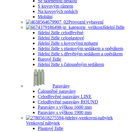
Se skleněnou deskou
S kovovým rámem
Na kovových nohách
Mobilní
Provozní vybavení
Jídelní židle
Jídelní židle celodřevěné
Jídelní židle celoplastové
Jídelní židle s kovovými nohami
Jídelní židle s plastovým sedákem a opěrákem
Jídelní židle s dřevěným sedákem a opěrákem
Barové židle
Jídelní židle s čalouněným sedákem
Paravány
Čalouněné paravány
Celodřevěné paravány LINE
Celodřevěné paravány ROUND
Paravány s výškou 1600 mm
Paravány s výškou 1900 mm
Venkovní nábytek
Plastové židle