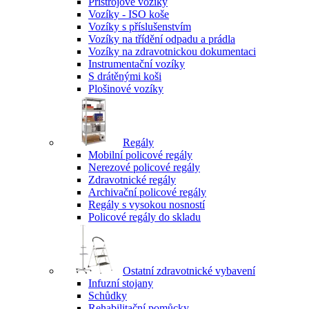
Přístrojové vozíky
Vozíky - ISO koše
Vozíky s příslušenstvím
Vozíky na třídění odpadu a prádla
Vozíky na zdravotnickou dokumentaci
Instrumentační vozíky
S drátěnými koši
Plošinové vozíky
Regály
Mobilní policové regály
Nerezové policové regály
Zdravotnické regály
Archivační policové regály
Regály s vysokou nosností
Policové regály do skladu
Ostatní zdravotnické vybavení
Infuzní stojany
Schůdky
Rehabilitační pomůcky