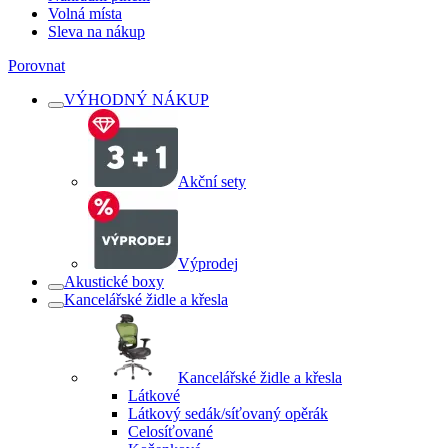
Volná místa
Sleva na nákup
Porovnat
VÝHODNÝ NÁKUP
Akční sety
Výprodej
Akustické boxy
Kancelářské židle a křesla
Kancelářské židle a křesla
Látkové
Látkový sedák/síťovaný opěrák
Celosíťované