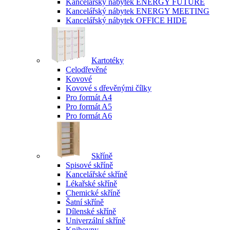
Kancelářský nábytek ENERGY FUTURE
Kancelářský nábytek ENERGY MEETING
Kancelářský nábytek OFFICE HIDE
Kartotéky
Celodřevěné
Kovové
Kovové s dřevěnými čílky
Pro formát A4
Pro formát A5
Pro formát A6
Skříně
Spisové skříně
Kancelářské skříně
Lékařské skříně
Chemické skříně
Šatní skříně
Dílenské skříně
Univerzální skříně
Knihovny