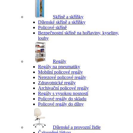
Skříně a skříňky
Dílenské skříně a skříňky
Policové skříně
Bezpečnostní skříně na hořlaviny, kyseliny,
louhy
Regály
Regály na pneumatiky
Mobilní policové regály
Nerezové policové regály
Zdravotnické regály
Archivační policové regály
Regály s vysokou nosností
Policové regály do skladu
Policové regály do dílny
Dílenské a provozní židle
Čalouněné látkou