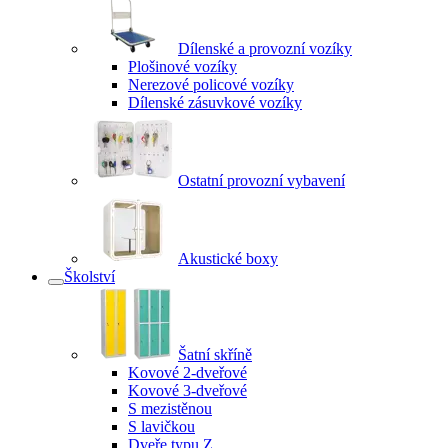
Dílenské a provozní vozíky
Plošinové vozíky
Nerezové policové vozíky
Dílenské zásuvkové vozíky
Ostatní provozní vybavení
Akustické boxy
Školství
Šatní skříně
Kovové 2-dveřové
Kovové 3-dveřové
S mezistěnou
S lavičkou
Dveře typu Z