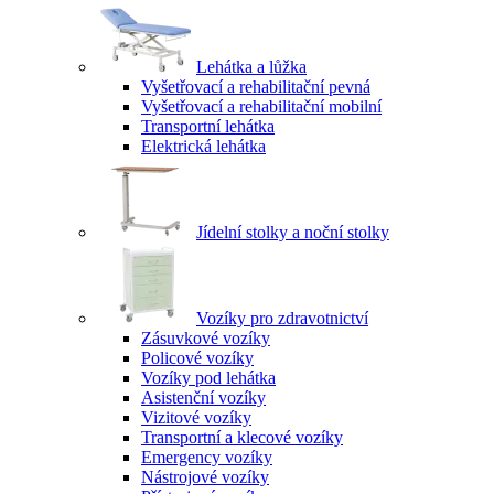
Lehátka a lůžka
Vyšetřovací a rehabilitační pevná
Vyšetřovací a rehabilitační mobilní
Transportní lehátka
Elektrická lehátka
Jídelní stolky a noční stolky
Vozíky pro zdravotnictví
Zásuvkové vozíky
Policové vozíky
Vozíky pod lehátka
Asistenční vozíky
Vizitové vozíky
Transportní a klecové vozíky
Emergency vozíky
Nástrojové vozíky