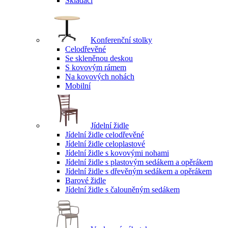
Skládací
Konferenční stolky
Celodřevěné
Se skleněnou deskou
S kovovým rámem
Na kovových nohách
Mobilní
Jídelní židle
Jídelní židle celodřevěné
Jídelní židle celoplastové
Jídelní židle s kovovými nohami
Jídelní židle s plastovým sedákem a opěrákem
Jídelní židle s dřevěným sedákem a opěrákem
Barové židle
Jídelní židle s čalouněným sedákem