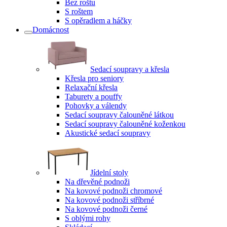
Bez roštu
S roštem
S opěradlem a háčky
Domácnost
Sedací soupravy a křesla
Křesla pro seniory
Relaxační křesla
Taburety a pouffy
Pohovky a válendy
Sedací soupravy čalouněné látkou
Sedací soupravy čalouněné koženkou
Akustické sedací soupravy
Jídelní stoly
Na dřevěné podnoži
Na kovové podnoži chromové
Na kovové podnoži stříbrné
Na kovové podnoži černé
S oblými rohy