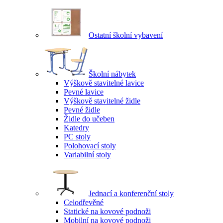
Ostatní školní vybavení
Školní nábytek
Výškově stavitelné lavice
Pevné lavice
Výškově stavitelné židle
Pevné židle
Židle do učeben
Katedry
PC stoly
Polohovací stoly
Variabilní stoly
Jednací a konferenční stoly
Celodřevěné
Statické na kovové podnoži
Mobilní na kovové podnoži