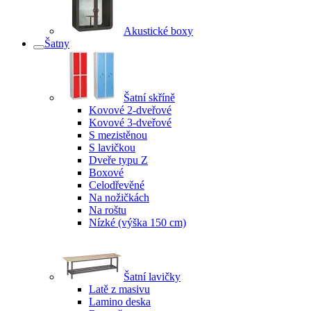
Akustické boxy
Šatny
Šatní skříně
Kovové 2-dveřové
Kovové 3-dveřové
S mezistěnou
S lavičkou
Dveře typu Z
Boxové
Celodřevěné
Na nožičkách
Na roštu
Nízké (výška 150 cm)
Šatní lavičky
Latě z masivu
Lamino deska