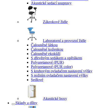
Akustické sedací soupravy
Zákrokové židle
Laboratorní a provozní židle
Čalouněné látkou
Čalouněné koženkou
Čalouněné ekokůží
S dřevěným sedákem a opěrákem
Polyuretanové (PUR)
Polyuretanové (PUR color)
S kruhovým ovladačem nastavení výšky
S nožním ovladačem nastavení výšky
Sedlové
Akustické boxy
Sklady a dílny