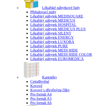
Lékařské nábytkové řady
Přebalovací pulty
Lékařský nábytek MEDISQUARE
Lékařský nábytek MEDICUS
Lékařský nábytek HOSPITAL
Lékařský nábytek MEDICUS PLUS
Lékařský nábytek SILENT
Lékařský nábytek ENERGY
Lékařský nábytek LUXORA
Lékařský nábytek PURE
Lékařský nábytek MEDI HIDE
Lékařský nábytek MEDI HIDE COLOR
Lékařský nábytek EUROMEDICA
Kartotéky
Celodřevěné
Kovové
Kovové s dřevěnými čílky
Pro formát A4
Pro formát A5
Pro formát A6