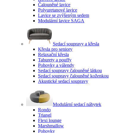
Čalouněné lavice
Polyuretanové lavice
Lavice se zvýšeným sedem
Modulární lavice SAGA
Sedací soupravy a křesla
Křesla pro seniory
Relaxační křesla
Taburety a pouffy
Pohovky a válendy
Sedací soupravy čalouněné látkou
Sedací soupravy čalouněné koženkou
Akustické sedací soupravy
Modulární sedací nábytek
Rondo
Triangl
Flexi lounge
Marshmallow
Pohovky