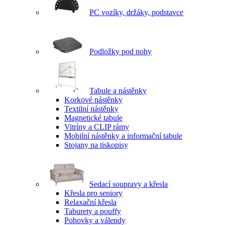
PC vozíky, držáky, podstavce
Podložky pod nohy
Tabule a nástěnky
Korkové nástěnky
Textilní nástěnky
Magnetické tabule
Vitríny a CLIP rámy
Mobilní nástěnky a informační tabule
Stojany na tiskopisy
Sedací soupravy a křesla
Křesla pro seniory
Relaxační křesla
Taburety a pouffy
Pohovky a válendy