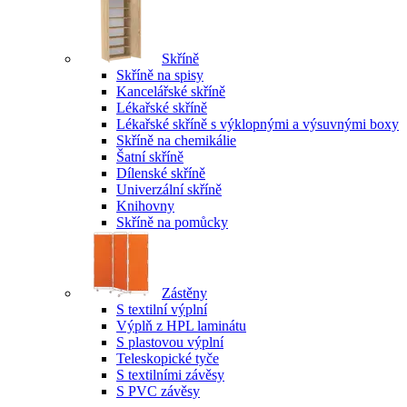
Skříně
Skříně na spisy
Kancelářské skříně
Lékařské skříně
Lékařské skříně s výklopnými a výsuvnými boxy
Skříně na chemikálie
Šatní skříně
Dílenské skříně
Univerzální skříně
Knihovny
Skříně na pomůcky
Zástěny
S textilní výplní
Výplň z HPL laminátu
S plastovou výplní
Teleskopické tyče
S textilními závěsy
S PVC závěsy