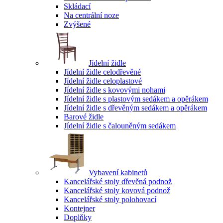
Skládací
Na centrální noze
Zvýšené
Jídelní židle
Jídelní židle celodřevěné
Jídelní židle celoplastové
Jídelní židle s kovovými nohami
Jídelní židle s plastovým sedákem a opěrákem
Jídelní židle s dřevěným sedákem a opěrákem
Barové židle
Jídelní židle s čalouněným sedákem
Vybavení kabinetů
Kancelářské stoly dřevěná podnož
Kancelářské stoly kovová podnož
Kancelářské stoly polohovací
Kontejner
Doplňky