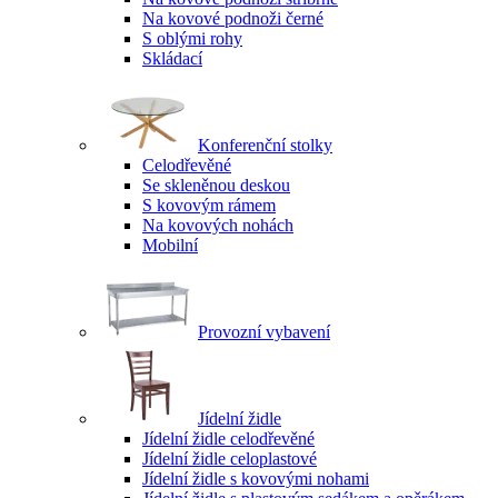
Na kovové podnoži černé
S oblými rohy
Skládací
Konferenční stolky
Celodřevěné
Se skleněnou deskou
S kovovým rámem
Na kovových nohách
Mobilní
Provozní vybavení
Jídelní židle
Jídelní židle celodřevěné
Jídelní židle celoplastové
Jídelní židle s kovovými nohami