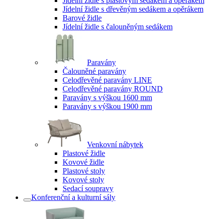
Jídelní židle s plastovým sedákem a opěrákem
Jídelní židle s dřevěným sedákem a opěrákem
Barové židle
Jídelní židle s čalouněným sedákem
Paravány
Čalouněné paravány
Celodřevěné paravány LINE
Celodřevěné paravány ROUND
Paravány s výškou 1600 mm
Paravány s výškou 1900 mm
Venkovní nábytek
Plastové židle
Kovové židle
Plastové stoly
Kovové stoly
Sedací soupravy
Konferenční a kulturní sály