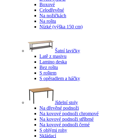
Boxové
Celodřevěné
Na nožičkách
Na roštu
Nízké (výška 150 cm)
Šatní lavičky
Latě z masivu
Lamino deska
Bez roštu
S roštem
S opěradlem a háčky
Jídelní stoly
Na dřevěné podnoži
Na kovové podnoži chromové
Na kovové podnoži stříbrné
Na kovové podnoži černé
S oblými rohy
Skládací