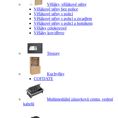
Věšáky, věšákové stěny
Věšákové stěny bez police
Věšákové stěny s policí
Věšákové stěny s policí a zrcadlem
Věšákové stěny s policí a botníkem
Věšáky celokovové
Věšáky kov/dřevo
Trezory
Kuchyňky
COFDATE
Multimediální zásuvková centra, vedení
kabelů