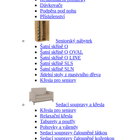
Dávkovače
Podpěra pod nohu
Příslušenství
Seniorský nábytek
Šatní skříně Q
Šatní skříně Q OVAL
Šatní skříně Q LINE
Šatní skříně SLS
Šatní skříně SLN
Jídelní stoly z masivního dřeva
Křesla pro seniory
Sedací soupravy a křesla
Křesla pro seniory
Relaxační křesla
Taburety a pouffy
Pohovky a válendy
Sedací soupravy čalouněné látkou
Sedací soupravy čalouněné koženkou