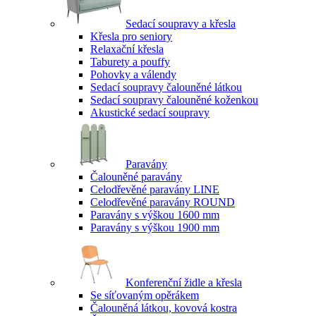
Sedací soupravy a křesla
Křesla pro seniory
Relaxační křesla
Taburety a pouffy
Pohovky a válendy
Sedací soupravy čalouněné látkou
Sedací soupravy čalouněné koženkou
Akustické sedací soupravy
Paravány
Čalouněné paravány
Celodřevěné paravány LINE
Celodřevěné paravány ROUND
Paravány s výškou 1600 mm
Paravány s výškou 1900 mm
Konferenční židle a křesla
Se síťovaným opěrákem
Čalouněná látkou, kovová kostra