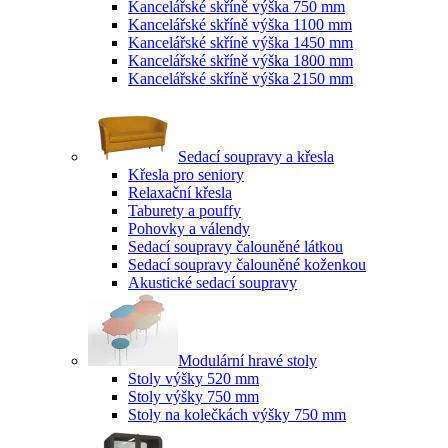
Kancelářské skříně výška 750 mm
Kancelářské skříně výška 1100 mm
Kancelářské skříně výška 1450 mm
Kancelářské skříně výška 1800 mm
Kancelářské skříně výška 2150 mm
Sedací soupravy a křesla
Křesla pro seniory
Relaxační křesla
Taburety a pouffy
Pohovky a válendy
Sedací soupravy čalouněné látkou
Sedací soupravy čalouněné koženkou
Akustické sedací soupravy
Modulární hravé stoly
Stoly výšky 520 mm
Stoly výšky 750 mm
Stoly na kolečkách výšky 750 mm