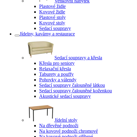
Venkovní nábytek
Plastové židle
Kovové židle
Plastové stoly
Kovové stoly
Sedací soupravy
Jídelny, kavárny a restaurace
Sedací soupravy a křesla
Křesla pro seniory
Relaxační křesla
Taburety a pouffy
Pohovky a válendy
Sedací soupravy čalouněné látkou
Sedací soupravy čalouněné koženkou
Akustické sedací soupravy
Jídelní stoly
Na dřevěné podnoži
Na kovové podnoži chromové
Na kovové podnoži stříbrné