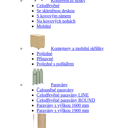
Konferenční stolky
Celodřevěné
Se skleněnou deskou
S kovovým rámem
Na kovových nohách
Mobilní
Kontejnery a mobilní skříňky
Pojízdné
Přístavné
Pojízdné s polštářem
Paravány
Čalouněné paravány
Celodřevěné paravány LINE
Celodřevěné paravány ROUND
Paravány s výškou 1600 mm
Paravány s výškou 1900 mm