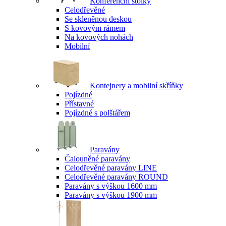
Konferenční stolky
Celodřevěné
Se skleněnou deskou
S kovovým rámem
Na kovových nohách
Mobilní
Kontejnery a mobilní skříňky
Pojízdné
Přístavné
Pojízdné s polštářem
Paravány
Čalouněné paravány
Celodřevěné paravány LINE
Celodřevěné paravány ROUND
Paravány s výškou 1600 mm
Paravány s výškou 1900 mm