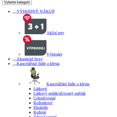
Vyberte kategorii
VÝHODNÝ NÁKUP
Akční sety
Výprodej
Akustické boxy
Kancelářské židle a křesla
Kancelářské židle a křesla
Látkové
Látkový sedák/síťovaný opěrák
Celosíťované
Koženkové
Ekokůže
Kožené
Zdravé sezení