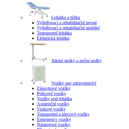
Lehátka a lůžka
Vyšetřovací a rehabilitační pevná
Vyšetřovací a rehabilitační mobilní
Transportní lehátka
Elektrická lehátka
Jídelní stolky a noční stolky
Vozíky pro zdravotnictví
Zásuvkové vozíky
Policové vozíky
Vozíky pod lehátka
Asistenční vozíky
Vizitové vozíky
Transportní a klecové vozíky
Emergency vozíky
Nástrojové vozíky