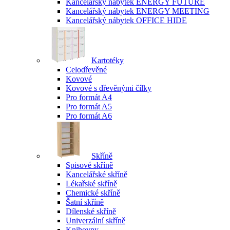
Kancelářský nábytek ENERGY FUTURE
Kancelářský nábytek ENERGY MEETING
Kancelářský nábytek OFFICE HIDE
Kartotéky
Celodřevěné
Kovové
Kovové s dřevěnými čílky
Pro formát A4
Pro formát A5
Pro formát A6
Skříně
Spisové skříně
Kancelářské skříně
Lékařské skříně
Chemické skříně
Šatní skříně
Dílenské skříně
Univerzální skříně
Knihovny