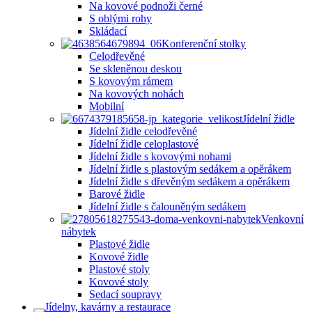
Na kovové podnoži černé
S oblými rohy
Skládací
Konferenční stolky
Celodřevěné
Se skleněnou deskou
S kovovým rámem
Na kovových nohách
Mobilní
Jídelní židle
Jídelní židle celodřevěné
Jídelní židle celoplastové
Jídelní židle s kovovými nohami
Jídelní židle s plastovým sedákem a opěrákem
Jídelní židle s dřevěným sedákem a opěrákem
Barové židle
Jídelní židle s čalouněným sedákem
Venkovní
nábytek
Plastové židle
Kovové židle
Plastové stoly
Kovové stoly
Sedací soupravy
Jídelny, kavárny a restaurace