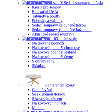
Sedací soupravy a křesla
Křesla pro seniory
Relaxační křesla
Taburety a pouffy
Pohovky a válendy
Sedací soupravy čalouněné látkou
Sedací soupravy čalouněné koženkou
Akustické sedací soupravy
Jídelní stoly
Na dřevěné podnoži
Na kovové podnoži chromové
Na kovové podnoži stříbrné
Na kovové podnoži černé
S oblými rohy
Skládací
Konferenční stolky
Celodřevěné
Se skleněnou deskou
S kovovým rámem
Na kovových nohách
Mobilní