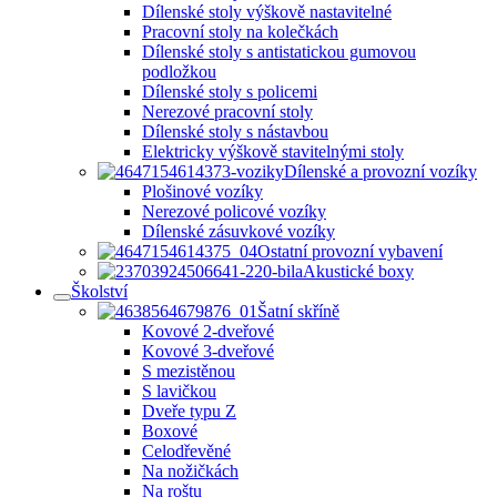
Dílenské stoly výškově nastavitelné
Pracovní stoly na kolečkách
Dílenské stoly s antistatickou gumovou
podložkou
Dílenské stoly s policemi
Nerezové pracovní stoly
Dílenské stoly s nástavbou
Elektricky výškově stavitelnými stoly
Dílenské a provozní vozíky
Plošinové vozíky
Nerezové policové vozíky
Dílenské zásuvkové vozíky
Ostatní provozní vybavení
Akustické boxy
Školství
Šatní skříně
Kovové 2-dveřové
Kovové 3-dveřové
S mezistěnou
S lavičkou
Dveře typu Z
Boxové
Celodřevěné
Na nožičkách
Na roštu