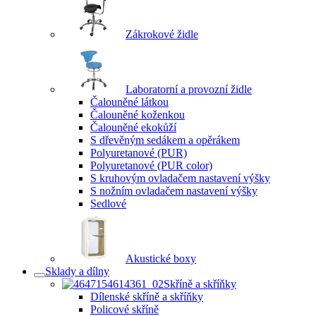
Zákrokové židle
Laboratorní a provozní židle
Čalouněné látkou
Čalouněné koženkou
Čalouněné ekokůží
S dřevěným sedákem a opěrákem
Polyuretanové (PUR)
Polyuretanové (PUR color)
S kruhovým ovladačem nastavení výšky
S nožním ovladačem nastavení výšky
Sedlové
Akustické boxy
Sklady a dílny
Skříně a skříňky
Dílenské skříně a skříňky
Policové skříně