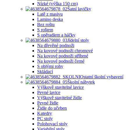
Nízké (výška 150 cm)
Šatní lavičky
Latě z masivu
Lamino deska
Bez roštu
S roštem
S opěradlem a háčky
Jídelní stoly
Na dřevěné podnoži
Na kovové podnoži chromové
Na kovové podnoži stříbrné
Na kovové podnoži černé
S oblými rohy
Skládací
Ostatní školní vybavení
Školní nábytek
Výškově stavitelné lavice
Pevné lavice
Výškově stavitelné židle
Pevné židle
Židle do učeben
Katedry
PC stoly
Polohovací stoly
Variabilní stoly