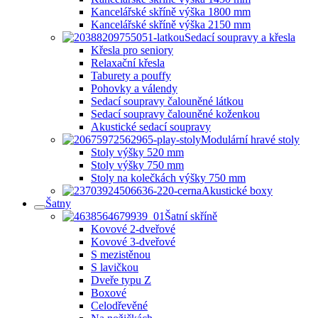
Kancelářské skříně výška 1800 mm
Kancelářské skříně výška 2150 mm
Sedací soupravy a křesla
Křesla pro seniory
Relaxační křesla
Taburety a pouffy
Pohovky a válendy
Sedací soupravy čalouněné látkou
Sedací soupravy čalouněné koženkou
Akustické sedací soupravy
Modulární hravé stoly
Stoly výšky 520 mm
Stoly výšky 750 mm
Stoly na kolečkách výšky 750 mm
Akustické boxy
Šatny
Šatní skříně
Kovové 2-dveřové
Kovové 3-dveřové
S mezistěnou
S lavičkou
Dveře typu Z
Boxové
Celodřevěné