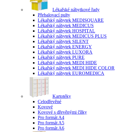
Lékařské nábytkové řady
Přebalovací pulty
Lékařský nábytek MEDISQUARE
Lékařský nábytek MEDICUS
Lékařský nábytek HOSPITAL
Lékařský nábytek MEDICUS PLUS
Lékařský nábytek SILENT
Lékařský nábytek ENERGY
Lékařský nábytek LUXORA
Lékařský nábytek PURE
Lékařský nábytek MEDI HIDE
Lékařský nábytek MEDI HIDE COLOR
Lékařský nábytek EUROMEDICA
Kartotéky
Celodřevěné
Kovové
Kovové s dřevěnými čílky
Pro formát A4
Pro formát A5
Pro formát A6