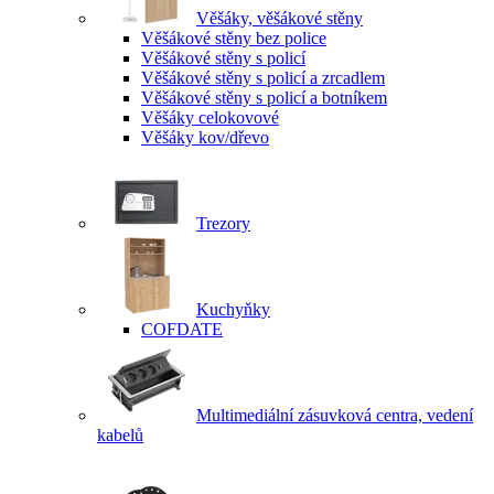
Věšáky, věšákové stěny
Věšákové stěny bez police
Věšákové stěny s policí
Věšákové stěny s policí a zrcadlem
Věšákové stěny s policí a botníkem
Věšáky celokovové
Věšáky kov/dřevo
Trezory
Kuchyňky
COFDATE
Multimediální zásuvková centra, vedení
kabelů