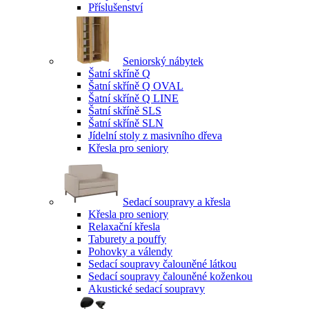
Příslušenství
Seniorský nábytek
Šatní skříně Q
Šatní skříně Q OVAL
Šatní skříně Q LINE
Šatní skříně SLS
Šatní skříně SLN
Jídelní stoly z masivního dřeva
Křesla pro seniory
Sedací soupravy a křesla
Křesla pro seniory
Relaxační křesla
Taburety a pouffy
Pohovky a válendy
Sedací soupravy čalouněné látkou
Sedací soupravy čalouněné koženkou
Akustické sedací soupravy