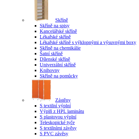
Skříně
Skříně na spisy
Kancelářské skříně
Lékařské skříně
Lékařské skříně s výklopnými a výsuvnými boxy
Skříně na chemikálie
Šatní skříně
Dílenské skříně
Univerzální skříně
Knihovny
Skříně na pomůcky
Zástěny
S textilní výplní
Výplň z HPL laminátu
S plastovou výplní
Teleskopické tyče
S textilními závěsy
S PVC závěsy