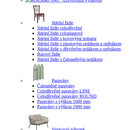
Provozní vybavení
Jídelní židle
Jídelní židle celodřevěné
Jídelní židle celoplastové
Jídelní židle s kovovými nohami
Jídelní židle s plastovým sedákem a opěrákem
Jídelní židle s dřevěným sedákem a opěrákem
Barové židle
Jídelní židle s čalouněným sedákem
Paravány
Čalouněné paravány
Celodřevěné paravány LINE
Celodřevěné paravány ROUND
Paravány s výškou 1600 mm
Paravány s výškou 1900 mm
Venkovní nábytek