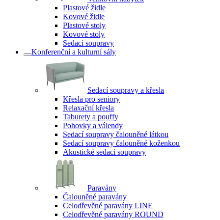
Plastové židle
Kovové židle
Plastové stoly
Kovové stoly
Sedací soupravy
Konferenční a kulturní sály
Sedací soupravy a křesla
Křesla pro seniory
Relaxační křesla
Taburety a pouffy
Pohovky a válendy
Sedací soupravy čalouněné látkou
Sedací soupravy čalouněné koženkou
Akustické sedací soupravy
Paravány
Čalouněné paravány
Celodřevěné paravány LINE
Celodřevěné paravány ROUND