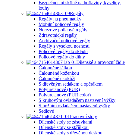
Bezpečnostní skříně na hořlaviny, kyseliny,
louhy
Regály
Regály na pneumatiky
Mobilní policové regály
Nerezové policové regály
Zdravotnické regály
Archivační policové regály
Regály s vysokou nosností
Policové regály do skladu
Policové regály do dílny
Dílenské a provozní židle
Čalouněné látkou
Čalouněné koženkou
Čalouněné ekokůží
S dřevěným sedákem a opěrákem
Polyuretanové (PUR)
Polyuretanové (PUR color)
S kruhovým ovladačem nastavení výšky
S nožním ovladačem nastavení výšky
Sedlové
Pracovní stoly
Dílenské stoly se zásuvkami
Dílenské stoly se skříňkou
Dílenské stoly s dřevěnou deskou