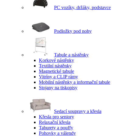
PC vozíky, držáky, podstavce
Podložky pod nohy
Tabule a nástěnky
Korkové nástěnky
Textilní nástěnky
Magnetické tabule
Vitríny a CLIP rámy
Mobilní nástěnky a informační tabule
Stojany na tiskopisy
Sedací soupravy a křesla
Křesla pro seniory
Relaxační křesla
Taburety a pouffy
Pohovky a válendy