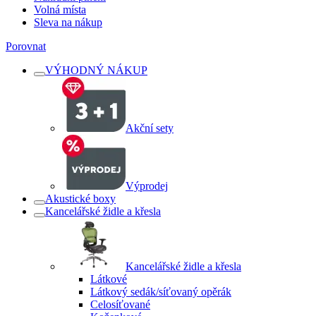
Volná místa
Sleva na nákup
Porovnat
VÝHODNÝ NÁKUP
Akční sety
Výprodej
Akustické boxy
Kancelářské židle a křesla
Kancelářské židle a křesla
Látkové
Látkový sedák/síťovaný opěrák
Celosíťované