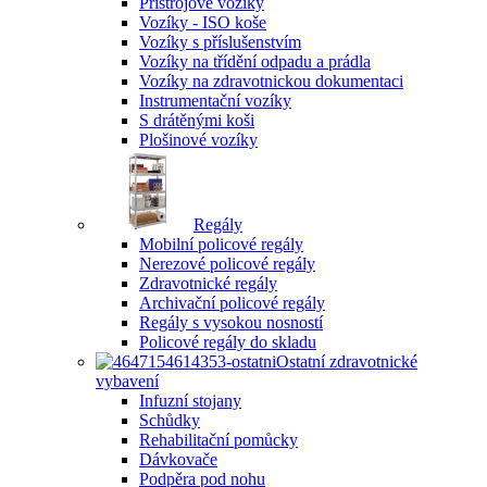
Přístrojové vozíky
Vozíky - ISO koše
Vozíky s příslušenstvím
Vozíky na třídění odpadu a prádla
Vozíky na zdravotnickou dokumentaci
Instrumentační vozíky
S drátěnými koši
Plošinové vozíky
Regály
Mobilní policové regály
Nerezové policové regály
Zdravotnické regály
Archivační policové regály
Regály s vysokou nosností
Policové regály do skladu
Ostatní zdravotnické
vybavení
Infuzní stojany
Schůdky
Rehabilitační pomůcky
Dávkovače
Podpěra pod nohu