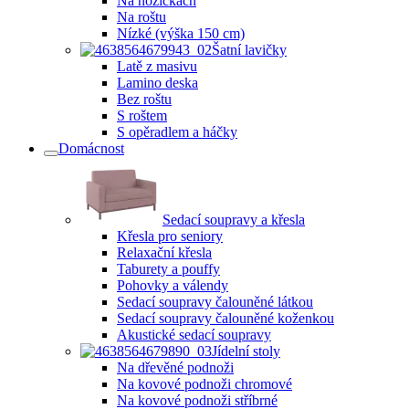
Na nožičkách
Na roštu
Nízké (výška 150 cm)
Šatní lavičky
Latě z masivu
Lamino deska
Bez roštu
S roštem
S opěradlem a háčky
Domácnost
Sedací soupravy a křesla
Křesla pro seniory
Relaxační křesla
Taburety a pouffy
Pohovky a válendy
Sedací soupravy čalouněné látkou
Sedací soupravy čalouněné koženkou
Akustické sedací soupravy
Jídelní stoly
Na dřevěné podnoži
Na kovové podnoži chromové
Na kovové podnoži stříbrné