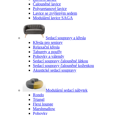
Čalouněné lavice
Polyuretanové lavice
Lavice se zvýšeným sedem
Modulární lavice SAGA
Sedací soupravy a křesla
Křesla pro seniory
Relaxační křesla
Taburety a pouffy
Pohovky a válendy
Sedací soupravy čalouněné látkou
Sedací soupravy čalouněné koženkou
Akustické sedací soupravy
Modulární sedací nábytek
Rondo
Triangl
Flexi lounge
Marshmallow
Pohovky