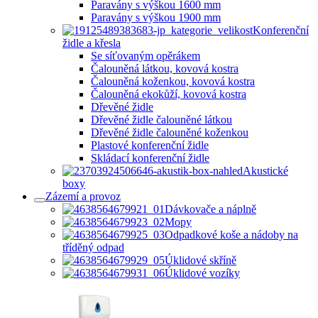
Paravány s výškou 1600 mm
Paravány s výškou 1900 mm
Konferenční
židle a křesla
Se síťovaným opěrákem
Čalouněná látkou, kovová kostra
Čalouněná koženkou, kovová kostra
Čalouněná ekokůží, kovová kostra
Dřevěné židle
Dřevěné židle čalouněné látkou
Dřevěné židle čalouněné koženkou
Plastové konferenční židle
Skládací konferenční židle
Akustické
boxy
Zázemí a provoz
Dávkovače a náplně
Mopy
Odpadkové koše a nádoby na
tříděný odpad
Úklidové skříně
Úklidové vozíky