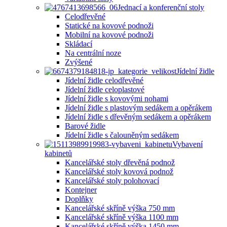
Jednací a konferenční stoly
Celodřevěné
Statické na kovové podnoži
Mobilní na kovové podnoži
Skládací
Na centrální noze
Zvýšené
Jídelní židle
Jídelní židle celodřevěné
Jídelní židle celoplastové
Jídelní židle s kovovými nohami
Jídelní židle s plastovým sedákem a opěrákem
Jídelní židle s dřevěným sedákem a opěrákem
Barové židle
Jídelní židle s čalouněným sedákem
Vybavení
kabinetů
Kancelářské stoly dřevěná podnož
Kancelářské stoly kovová podnož
Kancelářské stoly polohovací
Kontejner
Doplňky
Kancelářské skříně výška 750 mm
Kancelářské skříně výška 1100 mm
Kancelářské skříně výška 1450 mm