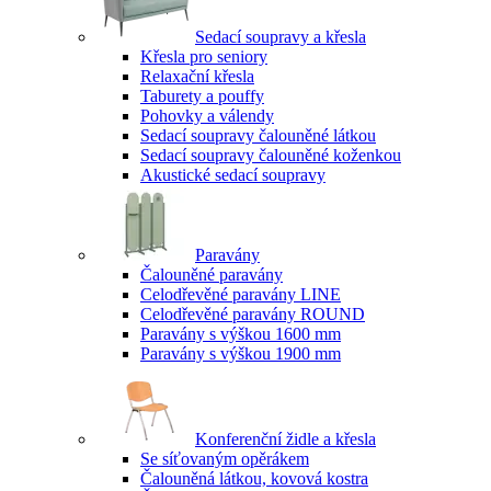
Sedací soupravy a křesla
Křesla pro seniory
Relaxační křesla
Taburety a pouffy
Pohovky a válendy
Sedací soupravy čalouněné látkou
Sedací soupravy čalouněné koženkou
Akustické sedací soupravy
Paravány
Čalouněné paravány
Celodřevěné paravány LINE
Celodřevěné paravány ROUND
Paravány s výškou 1600 mm
Paravány s výškou 1900 mm
Konferenční židle a křesla
Se síťovaným opěrákem
Čalouněná látkou, kovová kostra