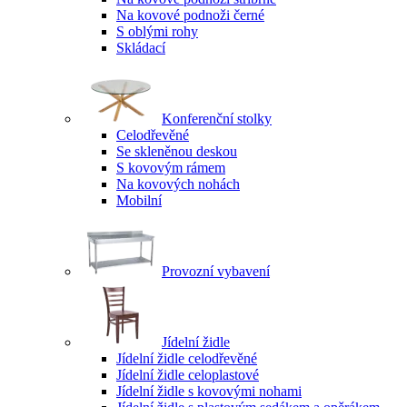
Na kovové podnoži černé
S oblými rohy
Skládací
Konferenční stolky
Celodřevěné
Se skleněnou deskou
S kovovým rámem
Na kovových nohách
Mobilní
Provozní vybavení
Jídelní židle
Jídelní židle celodřevěné
Jídelní židle celoplastové
Jídelní židle s kovovými nohami