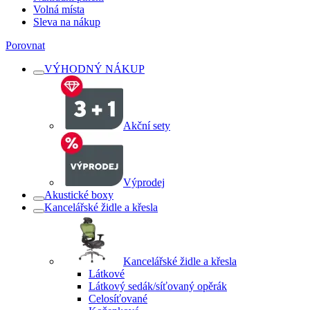
Volná místa
Sleva na nákup
Porovnat
VÝHODNÝ NÁKUP
Akční sety
Výprodej
Akustické boxy
Kancelářské židle a křesla
Kancelářské židle a křesla
Látkové
Látkový sedák/síťovaný opěrák
Celosíťované