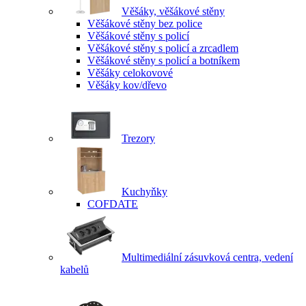
Věšáky, věšákové stěny
Věšákové stěny bez police
Věšákové stěny s policí
Věšákové stěny s policí a zrcadlem
Věšákové stěny s policí a botníkem
Věšáky celokovové
Věšáky kov/dřevo
Trezory
Kuchyňky
COFDATE
Multimediální zásuvková centra, vedení
kabelů