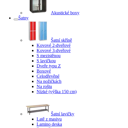
Akustické boxy
Šatny
Šatní skříně
Kovové 2-dveřové
Kovové 3-dveřové
S mezistěnou
S lavičkou
Dveře typu Z
Boxové
Celodřevěné
Na nožičkách
Na roštu
Nízké (výška 150 cm)
Šatní lavičky
Latě z masivu
Lamino deska