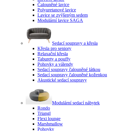
Čalouněné lavice
Polyuretanové lavice
Lavice se zvýšeným sedem
Modulární lavice SAGA
Sedací soupravy a křesla
Křesla pro seniory
Relaxační křesla
Taburety a pouffy
Pohovky a válendy
Sedací soupravy čalouněné látkou
Sedací soupravy čalouněné koženkou
Akustické sedací soupravy
Modulární sedací nábytek
Rondo
Triangl
Flexi lounge
Marshmallow
Pohovky