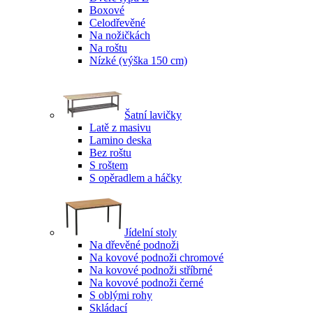
Boxové
Celodřevěné
Na nožičkách
Na roštu
Nízké (výška 150 cm)
Šatní lavičky
Latě z masivu
Lamino deska
Bez roštu
S roštem
S opěradlem a háčky
Jídelní stoly
Na dřevěné podnoži
Na kovové podnoži chromové
Na kovové podnoži stříbrné
Na kovové podnoži černé
S oblými rohy
Skládací