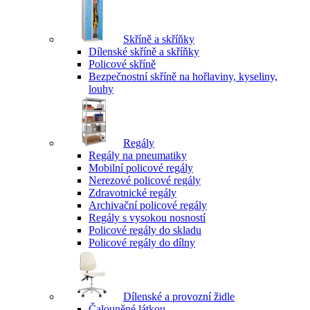
Skříně a skříňky
Dílenské skříně a skříňky
Policové skříně
Bezpečnostní skříně na hořlaviny, kyseliny,
louhy
Regály
Regály na pneumatiky
Mobilní policové regály
Nerezové policové regály
Zdravotnické regály
Archivační policové regály
Regály s vysokou nosností
Policové regály do skladu
Policové regály do dílny
Dílenské a provozní židle
Čalouněné látkou