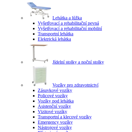
Lehátka a lůžka
Vyšetřovací a rehabilitační pevná
Vyšetřovací a rehabilitační mobilní
Transportní lehátka
Elektrická lehátka
Jídelní stolky a noční stolky
Vozíky pro zdravotnictví
Zásuvkové vozíky
Policové vozíky
Vozíky pod lehátka
Asistenční vozíky
Vizitové vozíky
Transportní a klecové vozíky
Emergency vozíky
Nástrojové vozíky