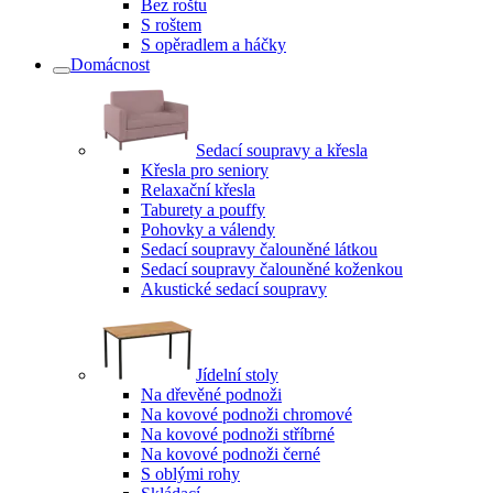
Bez roštu
S roštem
S opěradlem a háčky
Domácnost
Sedací soupravy a křesla
Křesla pro seniory
Relaxační křesla
Taburety a pouffy
Pohovky a válendy
Sedací soupravy čalouněné látkou
Sedací soupravy čalouněné koženkou
Akustické sedací soupravy
Jídelní stoly
Na dřevěné podnoži
Na kovové podnoži chromové
Na kovové podnoži stříbrné
Na kovové podnoži černé
S oblými rohy