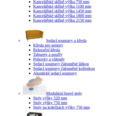
Kancelářské skříně výška 750 mm
Kancelářské skříně výška 1100 mm
Kancelářské skříně výška 1450 mm
Kancelářské skříně výška 1800 mm
Kancelářské skříně výška 2150 mm
Sedací soupravy a křesla
Křesla pro seniory
Relaxační křesla
Taburety a pouffy
Pohovky a válendy
Sedací soupravy čalouněné látkou
Sedací soupravy čalouněné koženkou
Akustické sedací soupravy
Modulární hravé stoly
Stoly výšky 520 mm
Stoly výšky 750 mm
Stoly na kolečkách výšky 750 mm