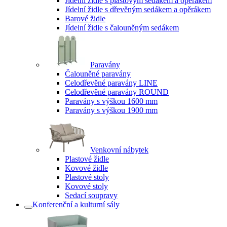
Jídelní židle s plastovým sedákem a opěrákem
Jídelní židle s dřevěným sedákem a opěrákem
Barové židle
Jídelní židle s čalouněným sedákem
Paravány
Čalouněné paravány
Celodřevěné paravány LINE
Celodřevěné paravány ROUND
Paravány s výškou 1600 mm
Paravány s výškou 1900 mm
Venkovní nábytek
Plastové židle
Kovové židle
Plastové stoly
Kovové stoly
Sedací soupravy
Konferenční a kulturní sály