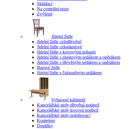
Skládací
Na centrální noze
Zvýšené
Jídelní židle
Jídelní židle celodřevěné
Jídelní židle celoplastové
Jídelní židle s kovovými nohami
Jídelní židle s plastovým sedákem a opěrákem
Jídelní židle s dřevěným sedákem a opěrákem
Barové židle
Jídelní židle s čalouněným sedákem
Vybavení kabinetů
Kancelářské stoly dřevěná podnož
Kancelářské stoly kovová podnož
Kancelářské stoly polohovací
Kontejner
Doplňky