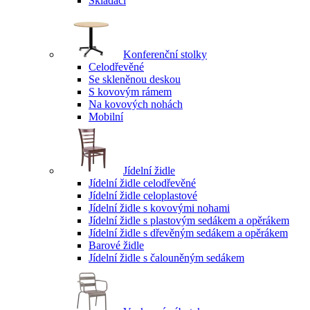
Skládací
Konferenční stolky
Celodřevěné
Se skleněnou deskou
S kovovým rámem
Na kovových nohách
Mobilní
Jídelní židle
Jídelní židle celodřevěné
Jídelní židle celoplastové
Jídelní židle s kovovými nohami
Jídelní židle s plastovým sedákem a opěrákem
Jídelní židle s dřevěným sedákem a opěrákem
Barové židle
Jídelní židle s čalouněným sedákem