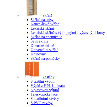
Skříně
Skříně na spisy
Kancelářské skříně
Lékařské skříně
Lékařské skříně s výklopnými a výsuvnými boxy
Skříně na chemikálie
Šatní skříně
Dílenské skříně
Univerzální skříně
Knihovny
Skříně na pomůcky
Zástěny
S textilní výplní
Výplň z HPL laminátu
S plastovou výplní
Teleskopické tyče
S textilními závěsy
S PVC závěsy