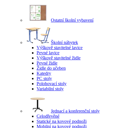
Ostatní školní vybavení
Školní nábytek
Výškově stavitelné lavice
Pevné lavice
Výškově stavitelné židle
Pevné židle
Židle do učeben
Katedry
PC stoly
Polohovací stoly
Variabilní stoly
Jednací a konferenční stoly
Celodřevěné
Statické na kovové podnoži
Mobilní na kovové podnoži