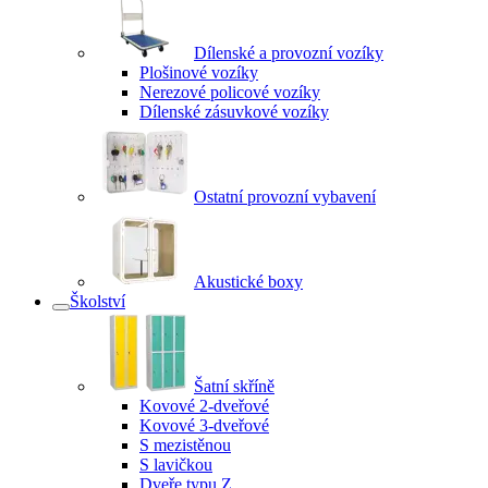
Dílenské a provozní vozíky
Plošinové vozíky
Nerezové policové vozíky
Dílenské zásuvkové vozíky
Ostatní provozní vybavení
Akustické boxy
Školství
Šatní skříně
Kovové 2-dveřové
Kovové 3-dveřové
S mezistěnou
S lavičkou
Dveře typu Z