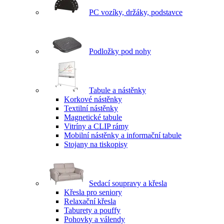
PC vozíky, držáky, podstavce
Podložky pod nohy
Tabule a nástěnky
Korkové nástěnky
Textilní nástěnky
Magnetické tabule
Vitríny a CLIP rámy
Mobilní nástěnky a informační tabule
Stojany na tiskopisy
Sedací soupravy a křesla
Křesla pro seniory
Relaxační křesla
Taburety a pouffy
Pohovky a válendy