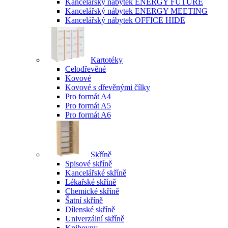
Kancelářský nábytek ENERGY FUTURE
Kancelářský nábytek ENERGY MEETING
Kancelářský nábytek OFFICE HIDE
Kartotéky
Celodřevěné
Kovové
Kovové s dřevěnými čílky
Pro formát A4
Pro formát A5
Pro formát A6
Skříně
Spisové skříně
Kancelářské skříně
Lékařské skříně
Chemické skříně
Šatní skříně
Dílenské skříně
Univerzální skříně
Knihovny