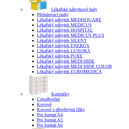
Lékařské nábytkové řady
Přebalovací pulty
Lékařský nábytek MEDISQUARE
Lékařský nábytek MEDICUS
Lékařský nábytek HOSPITAL
Lékařský nábytek MEDICUS PLUS
Lékařský nábytek SILENT
Lékařský nábytek ENERGY
Lékařský nábytek LUXORA
Lékařský nábytek PURE
Lékařský nábytek MEDI HIDE
Lékařský nábytek MEDI HIDE COLOR
Lékařský nábytek EUROMEDICA
Kartotéky
Celodřevěné
Kovové
Kovové s dřevěnými čílky
Pro formát A4
Pro formát A5
Pro formát A6