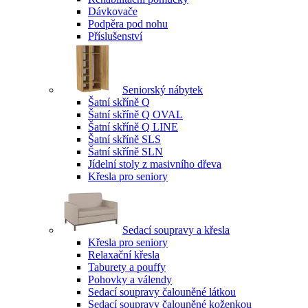
Dávkovače
Podpěra pod nohu
Příslušenství
Seniorský nábytek
Šatní skříně Q
Šatní skříně Q OVAL
Šatní skříně Q LINE
Šatní skříně SLS
Šatní skříně SLN
Jídelní stoly z masivního dřeva
Křesla pro seniory
Sedací soupravy a křesla
Křesla pro seniory
Relaxační křesla
Taburety a pouffy
Pohovky a válendy
Sedací soupravy čalouněné látkou
Sedací soupravy čalouněné koženkou