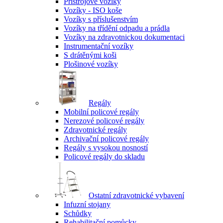
Přístrojové vozíky
Vozíky - ISO koše
Vozíky s příslušenstvím
Vozíky na třídění odpadu a prádla
Vozíky na zdravotnickou dokumentaci
Instrumentační vozíky
S drátěnými koši
Plošinové vozíky
Regály
Mobilní policové regály
Nerezové policové regály
Zdravotnické regály
Archivační policové regály
Regály s vysokou nosností
Policové regály do skladu
Ostatní zdravotnické vybavení
Infuzní stojany
Schůdky
Rehabilitační pomůcky