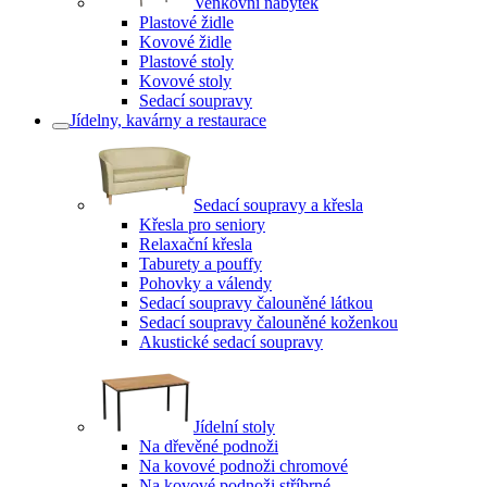
Venkovní nábytek
Plastové židle
Kovové židle
Plastové stoly
Kovové stoly
Sedací soupravy
Jídelny, kavárny a restaurace
Sedací soupravy a křesla
Křesla pro seniory
Relaxační křesla
Taburety a pouffy
Pohovky a válendy
Sedací soupravy čalouněné látkou
Sedací soupravy čalouněné koženkou
Akustické sedací soupravy
Jídelní stoly
Na dřevěné podnoži
Na kovové podnoži chromové
Na kovové podnoži stříbrné