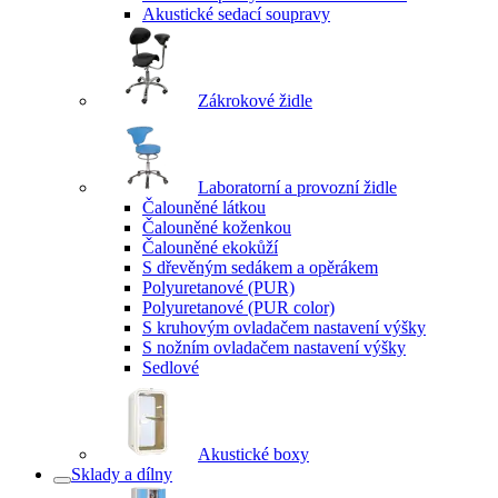
Akustické sedací soupravy
Zákrokové židle
Laboratorní a provozní židle
Čalouněné látkou
Čalouněné koženkou
Čalouněné ekokůží
S dřevěným sedákem a opěrákem
Polyuretanové (PUR)
Polyuretanové (PUR color)
S kruhovým ovladačem nastavení výšky
S nožním ovladačem nastavení výšky
Sedlové
Akustické boxy
Sklady a dílny