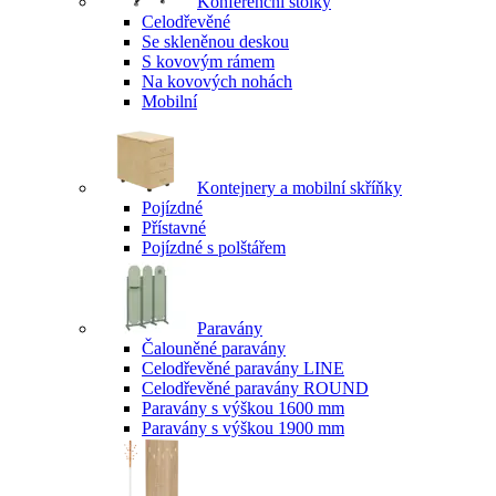
Konferenční stolky
Celodřevěné
Se skleněnou deskou
S kovovým rámem
Na kovových nohách
Mobilní
Kontejnery a mobilní skříňky
Pojízdné
Přístavné
Pojízdné s polštářem
Paravány
Čalouněné paravány
Celodřevěné paravány LINE
Celodřevěné paravány ROUND
Paravány s výškou 1600 mm
Paravány s výškou 1900 mm