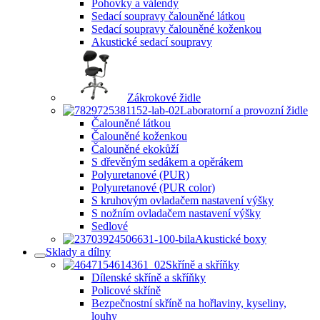
Pohovky a válendy
Sedací soupravy čalouněné látkou
Sedací soupravy čalouněné koženkou
Akustické sedací soupravy
Zákrokové židle
Laboratorní a provozní židle
Čalouněné látkou
Čalouněné koženkou
Čalouněné ekokůží
S dřevěným sedákem a opěrákem
Polyuretanové (PUR)
Polyuretanové (PUR color)
S kruhovým ovladačem nastavení výšky
S nožním ovladačem nastavení výšky
Sedlové
Akustické boxy
Sklady a dílny
Skříně a skříňky
Dílenské skříně a skříňky
Policové skříně
Bezpečnostní skříně na hořlaviny, kyseliny,
louhy