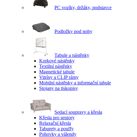
PC vozíky, držáky, podstavce
Podložky pod nohy
Tabule a nástěnky
Korkové nástěnky
Textilní nástěnky
Magnetické tabule
Vitríny a CLIP rámy
Mobilní nástěnky a informační tabule
Stojany na tiskopisy
Sedací soupravy a křesla
Křesla pro seniory
Relaxační křesla
Taburety a pouffy
Pohovky a válendy