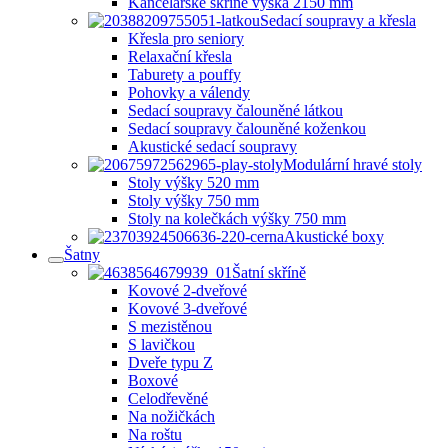
Kancelářské skříně výška 2150 mm
Sedací soupravy a křesla
Křesla pro seniory
Relaxační křesla
Taburety a pouffy
Pohovky a válendy
Sedací soupravy čalouněné látkou
Sedací soupravy čalouněné koženkou
Akustické sedací soupravy
Modulární hravé stoly
Stoly výšky 520 mm
Stoly výšky 750 mm
Stoly na kolečkách výšky 750 mm
Akustické boxy
Šatny
Šatní skříně
Kovové 2-dveřové
Kovové 3-dveřové
S mezistěnou
S lavičkou
Dveře typu Z
Boxové
Celodřevěné
Na nožičkách
Na roštu