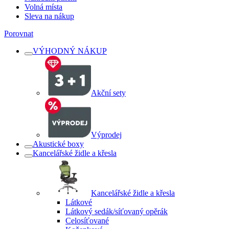
Volná místa
Sleva na nákup
Porovnat
VÝHODNÝ NÁKUP
Akční sety
Výprodej
Akustické boxy
Kancelářské židle a křesla
Kancelářské židle a křesla
Látkové
Látkový sedák/síťovaný opěrák
Celosíťované