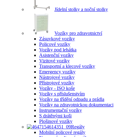
Jídelní stolky a noční stolky
Vozíky pro zdravotnictví
Zásuvkové vozíky
Policové vozíky
Vozíky pod lehátka
Asistenční vozíky
Vizitové vozíky
Transportní a klecové vozíky
Emergency vozíky
Nástrojové vozíky
Přístrojové vozíky
Vozíky - ISO koše
Vozíky s příslušenstvím
Vozíky na třídění odpadu a prádla
Vozíky na zdravotnickou dokumentaci
Instrumentační vozíky
S drátěnými koši
Plošinové vozíky
Regály
Mobilní policové regály