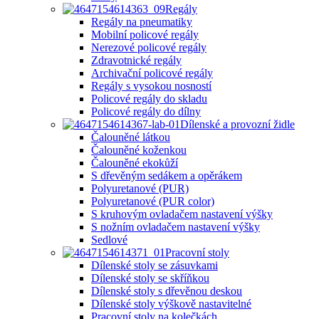
Regály
Regály na pneumatiky
Mobilní policové regály
Nerezové policové regály
Zdravotnické regály
Archivační policové regály
Regály s vysokou nosností
Policové regály do skladu
Policové regály do dílny
Dílenské a provozní židle
Čalouněné látkou
Čalouněné koženkou
Čalouněné ekokůží
S dřevěným sedákem a opěrákem
Polyuretanové (PUR)
Polyuretanové (PUR color)
S kruhovým ovladačem nastavení výšky
S nožním ovladačem nastavení výšky
Sedlové
Pracovní stoly
Dílenské stoly se zásuvkami
Dílenské stoly se skříňkou
Dílenské stoly s dřevěnou deskou
Dílenské stoly výškově nastavitelné
Pracovní stoly na kolečkách