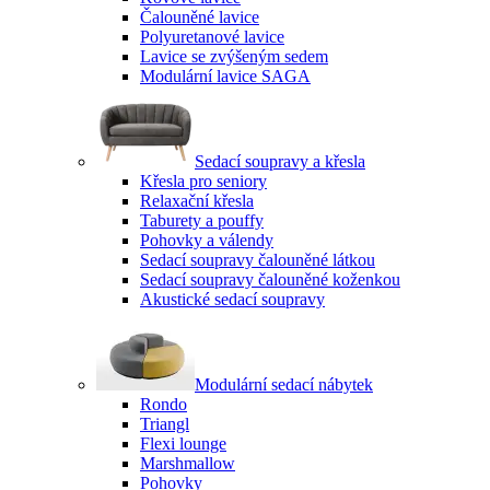
Čalouněné lavice
Polyuretanové lavice
Lavice se zvýšeným sedem
Modulární lavice SAGA
Sedací soupravy a křesla
Křesla pro seniory
Relaxační křesla
Taburety a pouffy
Pohovky a válendy
Sedací soupravy čalouněné látkou
Sedací soupravy čalouněné koženkou
Akustické sedací soupravy
Modulární sedací nábytek
Rondo
Triangl
Flexi lounge
Marshmallow
Pohovky