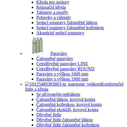
Křesla pro seniory
Relaxační křesla
Taburety a pouffy
Pohovky a válendy
Sedací soupravy čalouněné látkou
Sedací soupravy čalouněné koženkou
Akustické sedací soupravy
Paravány
Čalouněné paravány
Celodřevěné paravány LINE
Celodřevěné paravány ROUND
Paravány s výškou 1600 mm
Paravány s výškou 1900 mm
Konferenční
židle a křesla
Se síťovaným opěrákem
Čalouněná látkou, kovová kostra
Čalouněná koženkou, kovová kostra
Čalouněná ekokůží, kovová kostra
Dřevěné židle
Dřevěné židle čalouněné látkou
Dřevěné židle čalouněné koženkou