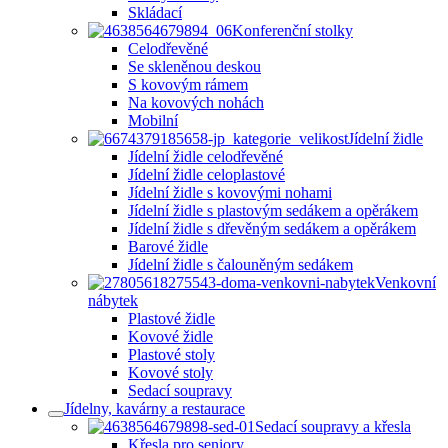
Skládací
Konferenční stolky
Celodřevěné
Se skleněnou deskou
S kovovým rámem
Na kovových nohách
Mobilní
Jídelní židle
Jídelní židle celodřevěné
Jídelní židle celoplastové
Jídelní židle s kovovými nohami
Jídelní židle s plastovým sedákem a opěrákem
Jídelní židle s dřevěným sedákem a opěrákem
Barové židle
Jídelní židle s čalouněným sedákem
Venkovní
nábytek
Plastové židle
Kovové židle
Plastové stoly
Kovové stoly
Sedací soupravy
Jídelny, kavárny a restaurace
Sedací soupravy a křesla
Křesla pro seniory