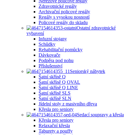
Nerezové policové regály
Zdravotnické regály
Archivační policové regály
Regály s vysokou nosností
Policové regály do skladu
Ostatní zdravotnické
vybavení
Infuzní stojany
Schůdky
Rehabilitační pomůcky
Dávkovače
Podpěra pod nohu
Příslušenství
Seniorský nábytek
Šatní skříně Q
Šatní skříně Q OVAL
Šatní skříně Q LINE
Šatní skříně SLS
Šatní skříně SLN
Jídelní stoly z masivního dřeva
Křesla pro seniory
Sedací soupravy a křesla
Křesla pro seniory
Relaxační křesla
Taburety a pouffy