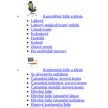
Kancelářské židle a křesla
Látkové
Látkový sedák/síťovaný opěrák
Celosíťované
Koženkové
Ekokůže
Kožené
Zdravé sezení
Pro nepřetržité provozy
Konferenční židle a křesla
Se síťovaným opěrákem
Čalouněná látkou, kovová kostra
Čalouněná koženkou, kovová kostra
Čalouněná ekokůží, kovová kostra
Dřevěné židle
Dřevěné židle čalouněné látkou
Dřevěné židle čalouněné koženkou
Plastové konferenční židle