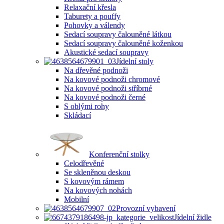
Relaxační křesla
Taburety a pouffy
Pohovky a válendy
Sedací soupravy čalouněné látkou
Sedací soupravy čalouněné koženkou
Akustické sedací soupravy
Jídelní stoly
Na dřevěné podnoži
Na kovové podnoži chromové
Na kovové podnoži stříbrné
Na kovové podnoži černé
S oblými rohy
Skládací
Konferenční stolky
Celodřevěné
Se skleněnou deskou
S kovovým rámem
Na kovových nohách
Mobilní
Provozní vybavení
Jídelní židle