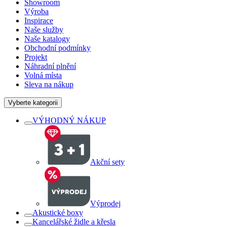
Showroom
Výroba
Inspirace
Naše služby
Naše katalogy
Obchodní podmínky
Projekt
Náhradní plnění
Volná místa
Sleva na nákup
Vyberte kategorii
VÝHODNÝ NÁKUP
Akční sety
Výprodej
Akustické boxy
Kancelářské židle a křesla