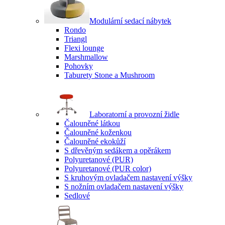
Modulární sedací nábytek
Rondo
Triangl
Flexi lounge
Marshmallow
Pohovky
Taburety Stone a Mushroom
Laboratorní a provozní židle
Čalouněné látkou
Čalouněné koženkou
Čalouněné ekokůží
S dřevěným sedákem a opěrákem
Polyuretanové (PUR)
Polyuretanové (PUR color)
S kruhovým ovladačem nastavení výšky
S nožním ovladačem nastavení výšky
Sedlové