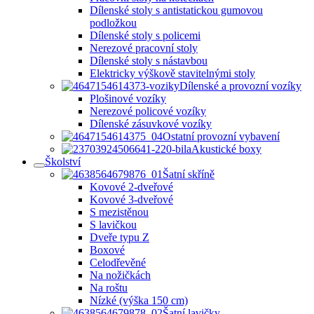
Dílenské stoly s antistatickou gumovou
podložkou
Dílenské stoly s policemi
Nerezové pracovní stoly
Dílenské stoly s nástavbou
Elektricky výškově stavitelnými stoly
Dílenské a provozní vozíky
Plošinové vozíky
Nerezové policové vozíky
Dílenské zásuvkové vozíky
Ostatní provozní vybavení
Akustické boxy
Školství
Šatní skříně
Kovové 2-dveřové
Kovové 3-dveřové
S mezistěnou
S lavičkou
Dveře typu Z
Boxové
Celodřevěné
Na nožičkách
Na roštu
Nízké (výška 150 cm)
Šatní lavičky