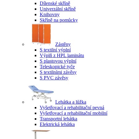
Dílenské skříně
Univerzální skříně
Knihovny
Skříně na pomůcky
Zástěny
S textilní výplní
Výplň z HPL laminátu
S plastovou výplní
Teleskopické tyče
S textilními závěsy
S PVC závěsy
Lehátka a lůžka
Vyšetřovací a rehabilitační pevná
Vyšetřovací a rehabilitační mobilní
Transportní lehátka
Elektrická lehátka