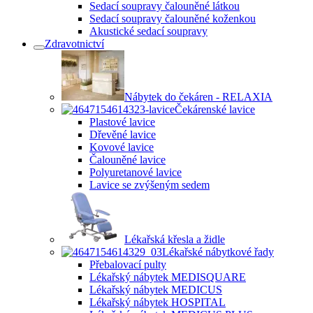
Sedací soupravy čalouněné látkou
Sedací soupravy čalouněné koženkou
Akustické sedací soupravy
Zdravotnictví
Nábytek do čekáren - RELAXIA
Čekárenské lavice
Plastové lavice
Dřevěné lavice
Kovové lavice
Čalouněné lavice
Polyuretanové lavice
Lavice se zvýšeným sedem
Lékařská křesla a židle
Lékařské nábytkové řady
Přebalovací pulty
Lékařský nábytek MEDISQUARE
Lékařský nábytek MEDICUS
Lékařský nábytek HOSPITAL