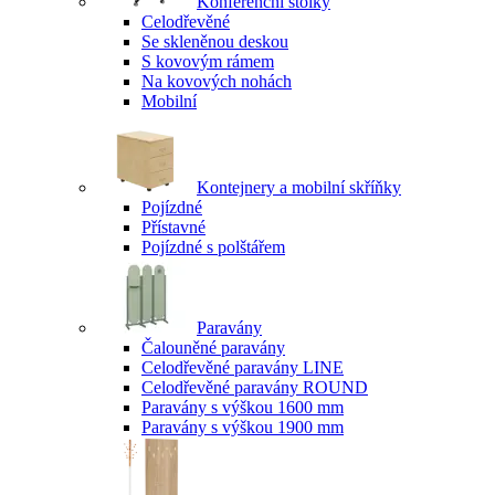
Konferenční stolky
Celodřevěné
Se skleněnou deskou
S kovovým rámem
Na kovových nohách
Mobilní
Kontejnery a mobilní skříňky
Pojízdné
Přístavné
Pojízdné s polštářem
Paravány
Čalouněné paravány
Celodřevěné paravány LINE
Celodřevěné paravány ROUND
Paravány s výškou 1600 mm
Paravány s výškou 1900 mm