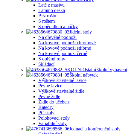
Latě z masivu
Lamino deska
Bez roštu
S roštem
S opěradlem a háčky
Jídelní stoly
Na dřevěné podnoži
Na kovové podnoži chromové
Na kovové podnoži stříbrné
Na kovové podnoži černé
S oblými rohy
Skládací
Ostatní školní vybavení
Školní nábytek
Výškově stavitelné lavice
Pevné lavice
Výškově stavitelné židle
Pevné židle
Židle do učeben
Katedry
PC stoly
Polohovací stoly
Variabilní stoly
Jednací a konferenční stoly