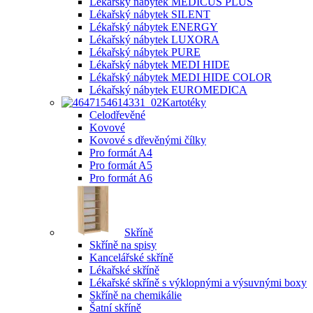
Lékařský nábytek MEDICUS PLUS
Lékařský nábytek SILENT
Lékařský nábytek ENERGY
Lékařský nábytek LUXORA
Lékařský nábytek PURE
Lékařský nábytek MEDI HIDE
Lékařský nábytek MEDI HIDE COLOR
Lékařský nábytek EUROMEDICA
Kartotéky
Celodřevěné
Kovové
Kovové s dřevěnými čílky
Pro formát A4
Pro formát A5
Pro formát A6
Skříně
Skříně na spisy
Kancelářské skříně
Lékařské skříně
Lékařské skříně s výklopnými a výsuvnými boxy
Skříně na chemikálie
Šatní skříně