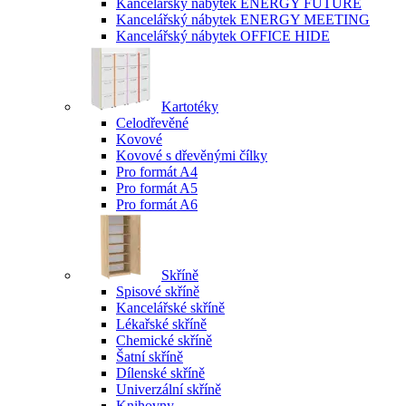
Kancelářský nábytek ENERGY FUTURE
Kancelářský nábytek ENERGY MEETING
Kancelářský nábytek OFFICE HIDE
Kartotéky
Celodřevěné
Kovové
Kovové s dřevěnými čílky
Pro formát A4
Pro formát A5
Pro formát A6
Skříně
Spisové skříně
Kancelářské skříně
Lékařské skříně
Chemické skříně
Šatní skříně
Dílenské skříně
Univerzální skříně
Knihovny