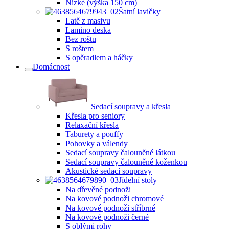
Nízké (výška 150 cm)
Šatní lavičky
Latě z masivu
Lamino deska
Bez roštu
S roštem
S opěradlem a háčky
Domácnost
Sedací soupravy a křesla
Křesla pro seniory
Relaxační křesla
Taburety a pouffy
Pohovky a válendy
Sedací soupravy čalouněné látkou
Sedací soupravy čalouněné koženkou
Akustické sedací soupravy
Jídelní stoly
Na dřevěné podnoži
Na kovové podnoži chromové
Na kovové podnoži stříbrné
Na kovové podnoži černé
S oblými rohy