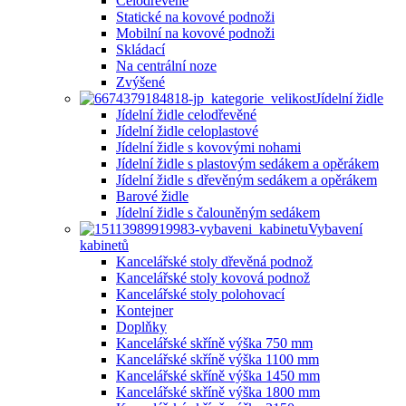
Celodřevěné
Statické na kovové podnoži
Mobilní na kovové podnoži
Skládací
Na centrální noze
Zvýšené
Jídelní židle
Jídelní židle celodřevěné
Jídelní židle celoplastové
Jídelní židle s kovovými nohami
Jídelní židle s plastovým sedákem a opěrákem
Jídelní židle s dřevěným sedákem a opěrákem
Barové židle
Jídelní židle s čalouněným sedákem
Vybavení
kabinetů
Kancelářské stoly dřevěná podnož
Kancelářské stoly kovová podnož
Kancelářské stoly polohovací
Kontejner
Doplňky
Kancelářské skříně výška 750 mm
Kancelářské skříně výška 1100 mm
Kancelářské skříně výška 1450 mm
Kancelářské skříně výška 1800 mm