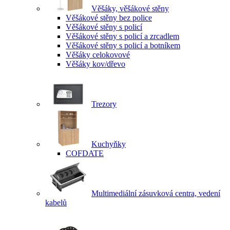
Věšáky, věšákové stěny
Věšákové stěny bez police
Věšákové stěny s policí
Věšákové stěny s policí a zrcadlem
Věšákové stěny s policí a botníkem
Věšáky celokovové
Věšáky kov/dřevo
Trezory
Kuchyňky
COFDATE
Multimediální zásuvková centra, vedení
kabelů