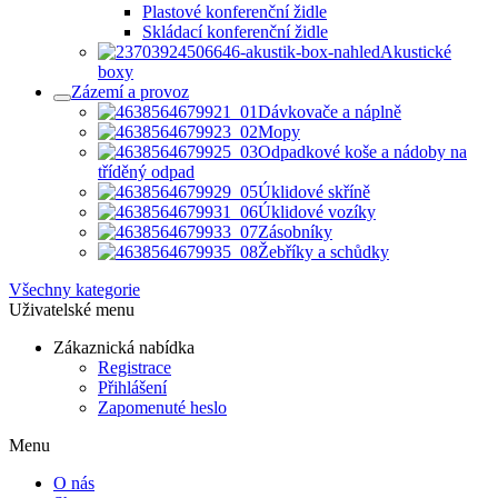
Plastové konferenční židle
Skládací konferenční židle
Akustické
boxy
Zázemí a provoz
Dávkovače a náplně
Mopy
Odpadkové koše a nádoby na
tříděný odpad
Úklidové skříně
Úklidové vozíky
Zásobníky
Žebříky a schůdky
Všechny kategorie
Uživatelské menu
Zákaznická nabídka
Registrace
Přihlášení
Zapomenuté heslo
Menu
O nás