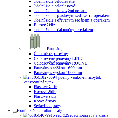
Jídelní židle celodřevěné
Jídelní židle celoplastové
Jídelní židle s kovovými nohami
Jídelní židle s plastovým sedákem a opěrákem
Jídelní židle s dřevěným sedákem a opěrákem
Barové židle
Jídelní židle s čalouněným sedákem
Paravány
Čalouněné paravány
Celodřevěné paravány LINE
Celodřevěné paravány ROUND
Paravány s výškou 1600 mm
Paravány s výškou 1900 mm
Venkovní nábytek
Plastové židle
Kovové židle
Plastové stoly
Kovové stoly
Sedací soupravy
Konferenční a kulturní sály
Sedací soupravy a křesla