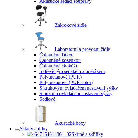
Akustické sedací soupravy
Zákrokové židle
Laboratorní a provozní židle
Čalouněné látkou
Čalouněné koženkou
Čalouněné ekokůží
S dřevěným sedákem a opěrákem
Polyuretanové (PUR)
Polyuretanové (PUR color)
S kruhovým ovladačem nastavení výšky
S nožním ovladačem nastavení výšky
Sedlové
Akustické boxy
Sklady a dílny
Skříně a skříňky