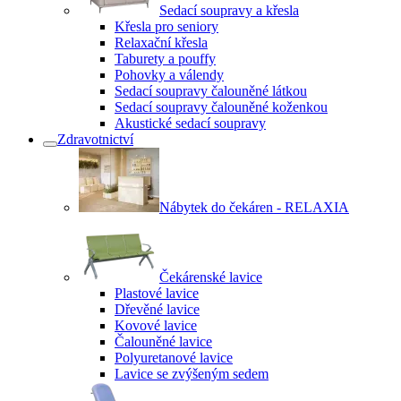
Sedací soupravy a křesla
Křesla pro seniory
Relaxační křesla
Taburety a pouffy
Pohovky a válendy
Sedací soupravy čalouněné látkou
Sedací soupravy čalouněné koženkou
Akustické sedací soupravy
Zdravotnictví
Nábytek do čekáren - RELAXIA
Čekárenské lavice
Plastové lavice
Dřevěné lavice
Kovové lavice
Čalouněné lavice
Polyuretanové lavice
Lavice se zvýšeným sedem