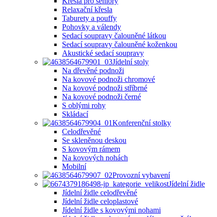
Křesla pro seniory
Relaxační křesla
Taburety a pouffy
Pohovky a válendy
Sedací soupravy čalouněné látkou
Sedací soupravy čalouněné koženkou
Akustické sedací soupravy
Jídelní stoly
Na dřevěné podnoži
Na kovové podnoži chromové
Na kovové podnoži stříbrné
Na kovové podnoži černé
S oblými rohy
Skládací
Konferenční stolky
Celodřevěné
Se skleněnou deskou
S kovovým rámem
Na kovových nohách
Mobilní
Provozní vybavení
Jídelní židle
Jídelní židle celodřevěné
Jídelní židle celoplastové
Jídelní židle s kovovými nohami