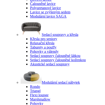
Čalouněné lavice
Polyuretanové lavice
Lavice se zvýšeným sedem
Modulární lavice SAGA
Sedací soupravy a křesla
Křesla pro seniory
Relaxační křesla
Taburety a pouffy
Pohovky a válendy
Sedací soupravy čalouněné látkou
Sedací soupravy čalouněné koženkou
Akustické sedací soupravy
Modulární sedací nábytek
Rondo
Triangl
Flexi lounge
Marshmallow
Pohovky