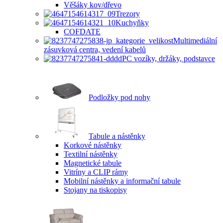
Věšáky kov/dřevo
Trezory
Kuchyňky
COFDATE
Multimediální
zásuvková centra, vedení kabelů
PC vozíky, držáky, podstavce
Podložky pod nohy
Tabule a nástěnky
Korkové nástěnky
Textilní nástěnky
Magnetické tabule
Vitríny a CLIP rámy
Mobilní nástěnky a informační tabule
Stojany na tiskopisy