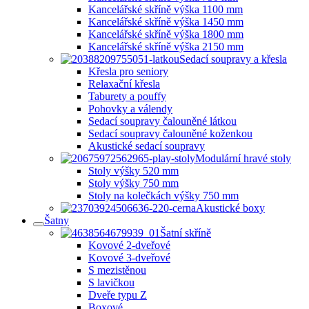
Kancelářské skříně výška 1100 mm
Kancelářské skříně výška 1450 mm
Kancelářské skříně výška 1800 mm
Kancelářské skříně výška 2150 mm
Sedací soupravy a křesla
Křesla pro seniory
Relaxační křesla
Taburety a pouffy
Pohovky a válendy
Sedací soupravy čalouněné látkou
Sedací soupravy čalouněné koženkou
Akustické sedací soupravy
Modulární hravé stoly
Stoly výšky 520 mm
Stoly výšky 750 mm
Stoly na kolečkách výšky 750 mm
Akustické boxy
Šatny
Šatní skříně
Kovové 2-dveřové
Kovové 3-dveřové
S mezistěnou
S lavičkou
Dveře typu Z
Boxové