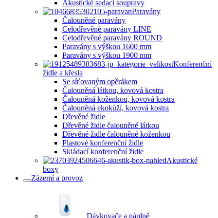
Akustické sedací soupravy
Paravány
Čalouněné paravány
Celodřevěné paravány LINE
Celodřevěné paravány ROUND
Paravány s výškou 1600 mm
Paravány s výškou 1900 mm
Konferenční
židle a křesla
Se síťovaným opěrákem
Čalouněná látkou, kovová kostra
Čalouněná koženkou, kovová kostra
Čalouněná ekokůží, kovová kostra
Dřevěné židle
Dřevěné židle čalouněné látkou
Dřevěné židle čalouněné koženkou
Plastové konferenční židle
Skládací konferenční židle
Akustické
boxy
Zázemí a provoz
Dávkovače a náplně