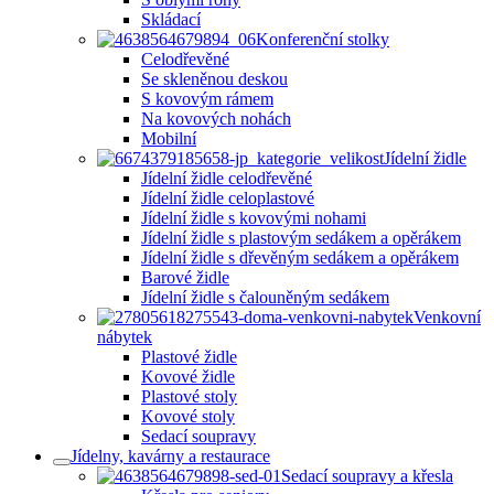
Skládací
Konferenční stolky
Celodřevěné
Se skleněnou deskou
S kovovým rámem
Na kovových nohách
Mobilní
Jídelní židle
Jídelní židle celodřevěné
Jídelní židle celoplastové
Jídelní židle s kovovými nohami
Jídelní židle s plastovým sedákem a opěrákem
Jídelní židle s dřevěným sedákem a opěrákem
Barové židle
Jídelní židle s čalouněným sedákem
Venkovní
nábytek
Plastové židle
Kovové židle
Plastové stoly
Kovové stoly
Sedací soupravy
Jídelny, kavárny a restaurace
Sedací soupravy a křesla