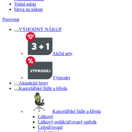
Volná místa
Sleva na nákup
Porovnat
VÝHODNÝ NÁKUP
Akční sety
Výprodej
Akustické boxy
Kancelářské židle a křesla
Kancelářské židle a křesla
Látkové
Látkový sedák/síťovaný opěrák
Celosíťované