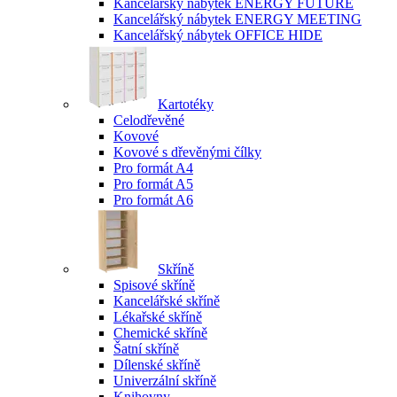
Kancelářský nábytek ENERGY FUTURE
Kancelářský nábytek ENERGY MEETING
Kancelářský nábytek OFFICE HIDE
Kartotéky
Celodřevěné
Kovové
Kovové s dřevěnými čílky
Pro formát A4
Pro formát A5
Pro formát A6
Skříně
Spisové skříně
Kancelářské skříně
Lékařské skříně
Chemické skříně
Šatní skříně
Dílenské skříně
Univerzální skříně
Knihovny