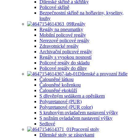
Dílenské skříně a skříňky
Policové skříně
Bezpečnostní skříně na hořlaviny, kyseliny,
louhy
Regály
Regály na pneumatiky
Mobilní policové regály
Nerezové policové regály
Zdravotnické regály
Archivační policové regály
Regály s vysokou nosností
Policové regály do skladu
Policové regály do dílny
Dílenské a provozní židle
Čalouněné látkou
Čalouněné koženkou
Čalouněné ekokůží
S dřevěným sedákem a opěrákem
Polyuretanové (PUR)
Polyuretanové (PUR color)
S kruhovým ovladačem nastavení výšky
S nožním ovladačem nastavení výšky
Sedlové
Pracovní stoly
Dílenské stoly se zásuvkami