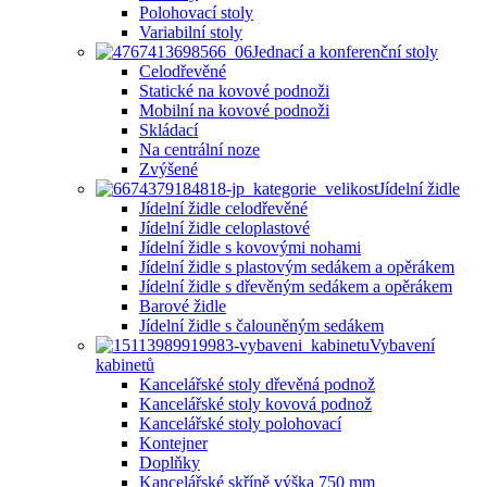
Polohovací stoly
Variabilní stoly
Jednací a konferenční stoly
Celodřevěné
Statické na kovové podnoži
Mobilní na kovové podnoži
Skládací
Na centrální noze
Zvýšené
Jídelní židle
Jídelní židle celodřevěné
Jídelní židle celoplastové
Jídelní židle s kovovými nohami
Jídelní židle s plastovým sedákem a opěrákem
Jídelní židle s dřevěným sedákem a opěrákem
Barové židle
Jídelní židle s čalouněným sedákem
Vybavení
kabinetů
Kancelářské stoly dřevěná podnož
Kancelářské stoly kovová podnož
Kancelářské stoly polohovací
Kontejner
Doplňky
Kancelářské skříně výška 750 mm