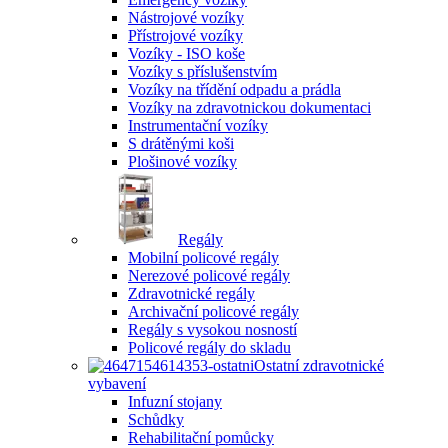
Nástrojové vozíky
Přístrojové vozíky
Vozíky - ISO koše
Vozíky s příslušenstvím
Vozíky na třídění odpadu a prádla
Vozíky na zdravotnickou dokumentaci
Instrumentační vozíky
S drátěnými koši
Plošinové vozíky
Regály
Mobilní policové regály
Nerezové policové regály
Zdravotnické regály
Archivační policové regály
Regály s vysokou nosností
Policové regály do skladu
Ostatní zdravotnické
vybavení
Infuzní stojany
Schůdky
Rehabilitační pomůcky