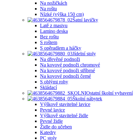
Na nožičkách
Na roštu
Nízké (výška 150 cm)
Šatní lavičky
Latě z masivu
Lamino deska
Bez roštu
S roštem
S opěradlem a háčky
Jídelní stoly
Na dřevěné podnoži
Na kovové podnoži chromové
Na kovové podnoži stříbrné
Na kovové podnoži černé
S oblými rohy
Skládací
Ostatní školní vybavení
Školní nábytek
Výškově stavitelné lavice
Pevné lavice
Výškově stavitelné židle
Pevné židle
Židle do učeben
Katedry
PC stoly