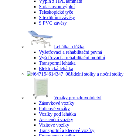
Výplň z HPL laminátu
S plastovou výplní
Teleskopické tyče
S textilními závěsy
S PVC závěsy
Lehátka a lůžka
Vyšetřovací a rehabilitační pevná
Vyšetřovací a rehabilitační mobilní
Transportní lehátka
Elektrická lehátka
Jídelní stolky a noční stolky
Vozíky pro zdravotnictví
Zásuvkové vozíky
Policové vozíky
Vozíky pod lehátka
Asistenční vozíky
Vizitové vozíky
Transportní a klecové vozíky
Emergency vozíky