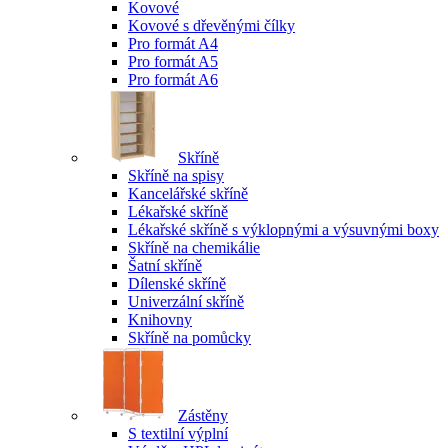
Kovové
Kovové s dřevěnými čílky
Pro formát A4
Pro formát A5
Pro formát A6
Skříně
Skříně na spisy
Kancelářské skříně
Lékařské skříně
Lékařské skříně s výklopnými a výsuvnými boxy
Skříně na chemikálie
Šatní skříně
Dílenské skříně
Univerzální skříně
Knihovny
Skříně na pomůcky
Zástěny
S textilní výplní