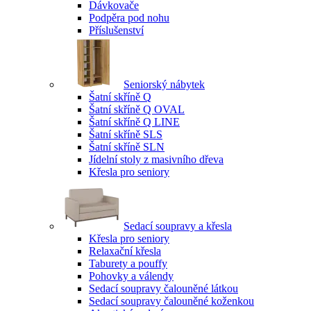
Dávkovače
Podpěra pod nohu
Příslušenství
Seniorský nábytek
Šatní skříně Q
Šatní skříně Q OVAL
Šatní skříně Q LINE
Šatní skříně SLS
Šatní skříně SLN
Jídelní stoly z masivního dřeva
Křesla pro seniory
Sedací soupravy a křesla
Křesla pro seniory
Relaxační křesla
Taburety a pouffy
Pohovky a válendy
Sedací soupravy čalouněné látkou
Sedací soupravy čalouněné koženkou