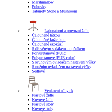
Marshmallow
Pohovky
Taburety Stone a Mushroom
Laboratorní a provozní židle
Čalouněné látkou
Čalouněné koženkou
Čalouněné ekokůží
S dřevěným sedákem a opěrákem
Polyuretanové (PUR)
Polyuretanové (PUR color)
S kruhovým ovladačem nastavení výšky
S nožním ovladačem nastavení výšky
Sedlové
Venkovní nábytek
Plastové židle
Kovové židle
Plastové stoly
Kovové stoly