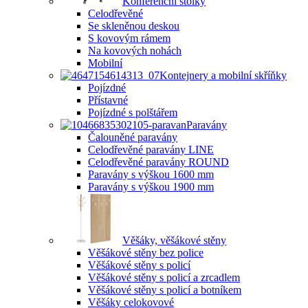
Konferenční stolky
Celodřevěné
Se skleněnou deskou
S kovovým rámem
Na kovových nohách
Mobilní
Kontejnery a mobilní skříňky
Pojízdné
Přístavné
Pojízdné s polštářem
Paravány
Čalouněné paravány
Celodřevěné paravány LINE
Celodřevěné paravány ROUND
Paravány s výškou 1600 mm
Paravány s výškou 1900 mm
Věšáky, věšákové stěny
Věšákové stěny bez police
Věšákové stěny s policí
Věšákové stěny s policí a zrcadlem
Věšákové stěny s policí a botníkem
Věšáky celokovové