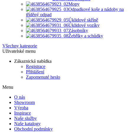
Mopy
Odpadkové koše a nádoby na
tříděný odpad
Úklidové skříně
Úklidové vozíky
Zásobníky
Žebříky a schůdky
Všechny kategorie
Uživatelské menu
Zákaznická nabídka
Registrace
Přihlášení
Zapomenuté heslo
Menu
O nás
Showroom
Výroba
Inspirace
Naše služby
Naše katalogy
Obchodní podmínky