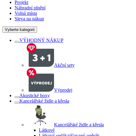
Projekt
Náhradní plnění
Volná místa
Sleva na nákup
Vyberte kategorii
VÝHODNÝ NÁKUP
Akční sety
Výprodej
Akustické boxy
Kancelářské židle a křesla
Kancelářské židle a křesla
Látkové
Látkový sedák/síťovaný opěrák