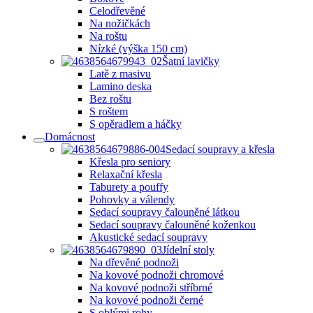
Celodřevěné
Na nožičkách
Na roštu
Nízké (výška 150 cm)
Šatní lavičky
Latě z masivu
Lamino deska
Bez roštu
S roštem
S opěradlem a háčky
Domácnost
Sedací soupravy a křesla
Křesla pro seniory
Relaxační křesla
Taburety a pouffy
Pohovky a válendy
Sedací soupravy čalouněné látkou
Sedací soupravy čalouněné koženkou
Akustické sedací soupravy
Jídelní stoly
Na dřevěné podnoži
Na kovové podnoži chromové
Na kovové podnoži stříbrné
Na kovové podnoži černé
S oblými rohy