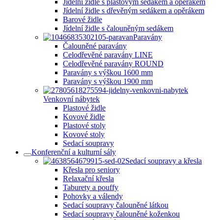
Jídelní židle s plastovým sedákem a opěrákem
Jídelní židle s dřevěným sedákem a opěrákem
Barové židle
Jídelní židle s čalouněným sedákem
Paravány
Čalouněné paravány
Celodřevěné paravány LINE
Celodřevěné paravány ROUND
Paravány s výškou 1600 mm
Paravány s výškou 1900 mm
Venkovní nábytek
Plastové židle
Kovové židle
Plastové stoly
Kovové stoly
Sedací soupravy
Konferenční a kulturní sály
Sedací soupravy a křesla
Křesla pro seniory
Relaxační křesla
Taburety a pouffy
Pohovky a válendy
Sedací soupravy čalouněné látkou
Sedací soupravy čalouněné koženkou