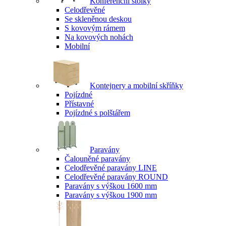
Konferenční stolky
Celodřevěné
Se skleněnou deskou
S kovovým rámem
Na kovových nohách
Mobilní
Kontejnery a mobilní skříňky
Pojízdné
Přístavné
Pojízdné s polštářem
Paravány
Čalouněné paravány
Celodřevěné paravány LINE
Celodřevěné paravány ROUND
Paravány s výškou 1600 mm
Paravány s výškou 1900 mm