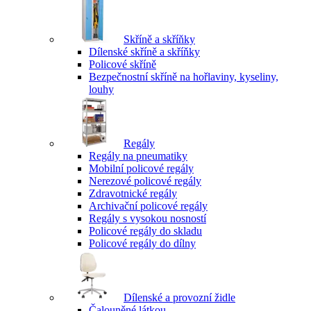
Skříně a skříňky
Dílenské skříně a skříňky
Policové skříně
Bezpečnostní skříně na hořlaviny, kyseliny,
louhy
Regály
Regály na pneumatiky
Mobilní policové regály
Nerezové policové regály
Zdravotnické regály
Archivační policové regály
Regály s vysokou nosností
Policové regály do skladu
Policové regály do dílny
Dílenské a provozní židle
Čalouněné látkou