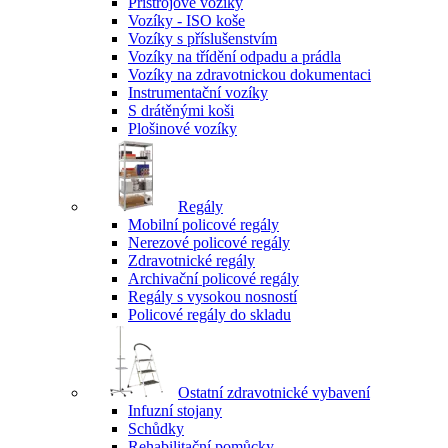
Přístrojové vozíky
Vozíky - ISO koše
Vozíky s příslušenstvím
Vozíky na třídění odpadu a prádla
Vozíky na zdravotnickou dokumentaci
Instrumentační vozíky
S drátěnými koši
Plošinové vozíky
Regály
Mobilní policové regály
Nerezové policové regály
Zdravotnické regály
Archivační policové regály
Regály s vysokou nosností
Policové regály do skladu
Ostatní zdravotnické vybavení
Infuzní stojany
Schůdky
Rehabilitační pomůcky