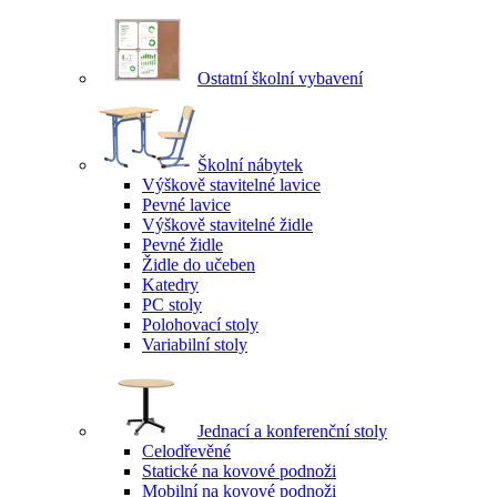
Ostatní školní vybavení
Školní nábytek
Výškově stavitelné lavice
Pevné lavice
Výškově stavitelné židle
Pevné židle
Židle do učeben
Katedry
PC stoly
Polohovací stoly
Variabilní stoly
Jednací a konferenční stoly
Celodřevěné
Statické na kovové podnoži
Mobilní na kovové podnoži