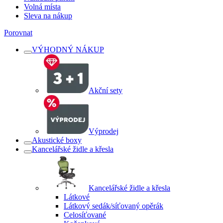
Volná místa
Sleva na nákup
Porovnat
VÝHODNÝ NÁKUP
Akční sety
Výprodej
Akustické boxy
Kancelářské židle a křesla
Kancelářské židle a křesla
Látkové
Látkový sedák/síťovaný opěrák
Celosíťované