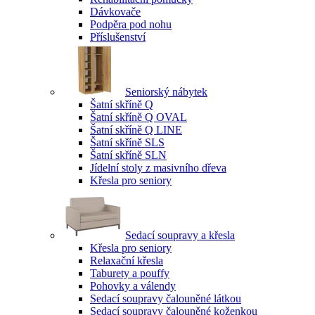
Dávkovače
Podpěra pod nohu
Příslušenství
Seniorský nábytek
Šatní skříně Q
Šatní skříně Q OVAL
Šatní skříně Q LINE
Šatní skříně SLS
Šatní skříně SLN
Jídelní stoly z masivního dřeva
Křesla pro seniory
Sedací soupravy a křesla
Křesla pro seniory
Relaxační křesla
Taburety a pouffy
Pohovky a válendy
Sedací soupravy čalouněné látkou
Sedací soupravy čalouněné koženkou