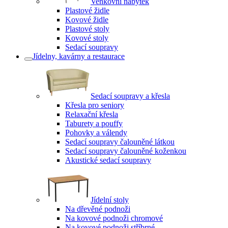
Venkovní nábytek
Plastové židle
Kovové židle
Plastové stoly
Kovové stoly
Sedací soupravy
Jídelny, kavárny a restaurace
Sedací soupravy a křesla
Křesla pro seniory
Relaxační křesla
Taburety a pouffy
Pohovky a válendy
Sedací soupravy čalouněné látkou
Sedací soupravy čalouněné koženkou
Akustické sedací soupravy
Jídelní stoly
Na dřevěné podnoži
Na kovové podnoži chromové
Na kovové podnoži stříbrné