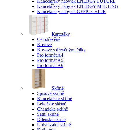
Kancelářský nábytek ENERGY FUTURE
Kancelářský nábytek ENERGY MEETING
Kancelářský nábytek OFFICE HIDE
Kartotéky
Celodřevěné
Kovové
Kovové s dřevěnými čílky
Pro formát A4
Pro formát A5
Pro formát A6
Skříně
Spisové skříně
Kancelářské skříně
Lékařské skříně
Chemické skříně
Šatní skříně
Dílenské skříně
Univerzální skříně
Knihovny