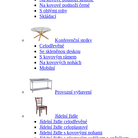
Na kovové podnoži černé
S oblými rohy
Skládací
Konferenční stolky
Celodřevěné
Se skleněnou deskou
S kovovým rámem
Na kovových nohách
Mobilní
Provozní vybavení
Jídelní židle
Jídelní židle celodřevěné
Jídelní židle celoplastové
Jídelní židle s kovovými nohami