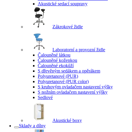
Akustické sedací soupravy
Zákrokové židle
Laboratorní a provozní židle
Čalouněné látkou
Čalouněné koženkou
Čalouněné ekokůží
S dřevěným sedákem a opěrákem
Polyuretanové (PUR)
Polyuretanové (PUR color)
S kruhovým ovladačem nastavení výšky
S nožním ovladačem nastavení výšky
Sedlové
Akustické boxy
Sklady a dílny