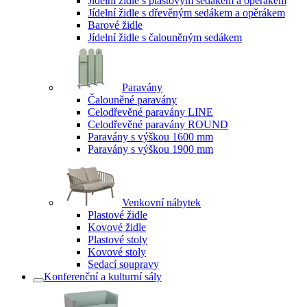
Jídelní židle s plastovým sedákem a opěrákem
Jídelní židle s dřevěným sedákem a opěrákem
Barové židle
Jídelní židle s čalouněným sedákem
Paravány
Čalouněné paravány
Celodřevěné paravány LINE
Celodřevěné paravány ROUND
Paravány s výškou 1600 mm
Paravány s výškou 1900 mm
Venkovní nábytek
Plastové židle
Kovové židle
Plastové stoly
Kovové stoly
Sedací soupravy
Konferenční a kulturní sály