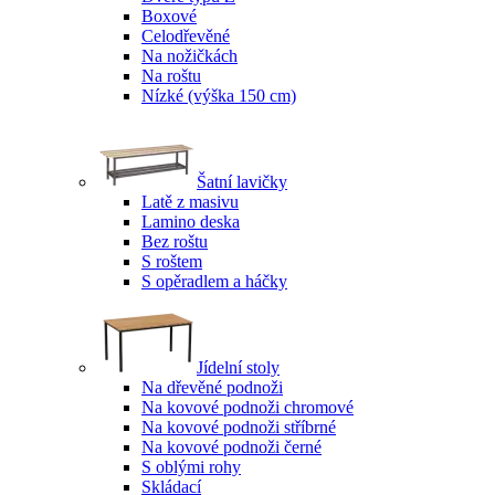
Boxové
Celodřevěné
Na nožičkách
Na roštu
Nízké (výška 150 cm)
Šatní lavičky
Latě z masivu
Lamino deska
Bez roštu
S roštem
S opěradlem a háčky
Jídelní stoly
Na dřevěné podnoži
Na kovové podnoži chromové
Na kovové podnoži stříbrné
Na kovové podnoži černé
S oblými rohy
Skládací