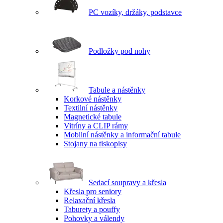
PC vozíky, držáky, podstavce
Podložky pod nohy
Tabule a nástěnky
Korkové nástěnky
Textilní nástěnky
Magnetické tabule
Vitríny a CLIP rámy
Mobilní nástěnky a informační tabule
Stojany na tiskopisy
Sedací soupravy a křesla
Křesla pro seniory
Relaxační křesla
Taburety a pouffy
Pohovky a válendy