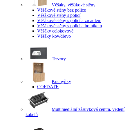
Věšáky, věšákové stěny
Věšákové stěny bez police
Věšákové stěny s policí
Věšákové stěny s policí a zrcadlem
Věšákové stěny s policí a botníkem
Věšáky celokovové
Věšáky kov/dřevo
Trezory
Kuchyňky
COFDATE
Multimediální zásuvková centra, vedení
kabelů