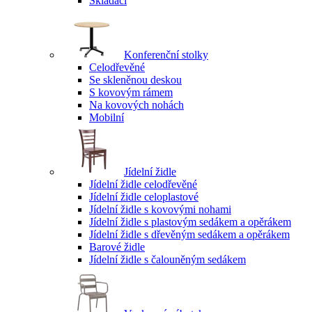
Skládací
Konferenční stolky
Celodřevěné
Se skleněnou deskou
S kovovým rámem
Na kovových nohách
Mobilní
Jídelní židle
Jídelní židle celodřevěné
Jídelní židle celoplastové
Jídelní židle s kovovými nohami
Jídelní židle s plastovým sedákem a opěrákem
Jídelní židle s dřevěným sedákem a opěrákem
Barové židle
Jídelní židle s čalouněným sedákem