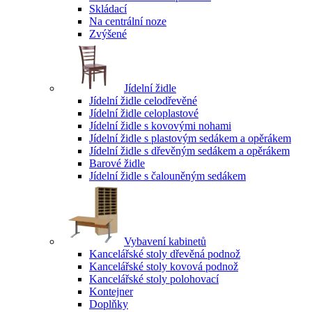
Skládací
Na centrální noze
Zvýšené
Jídelní židle
Jídelní židle celodřevěné
Jídelní židle celoplastové
Jídelní židle s kovovými nohami
Jídelní židle s plastovým sedákem a opěrákem
Jídelní židle s dřevěným sedákem a opěrákem
Barové židle
Jídelní židle s čalouněným sedákem
Vybavení kabinetů
Kancelářské stoly dřevěná podnož
Kancelářské stoly kovová podnož
Kancelářské stoly polohovací
Kontejner
Doplňky