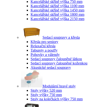
Kancelářské skříně výška 750 mm
Kancelářské skříně výška 1100 mm
Kancelářské skříně výška 1450 mm
Kancelářské skříně výška 1800 mm
Kancelářské skříně výška 2150 mm
Sedací soupravy a křesla
Křesla pro seniory
Relaxační křesla
Taburety a pouffy
Pohovky a válendy
Sedací soupravy čalouněné látkou
Sedací soupravy čalouněné koženkou
Akustické sedací soupravy
Modulární hravé stoly
Stoly výšky 520 mm
Stoly výšky 750 mm
Stoly na kolečkách výšky 750 mm