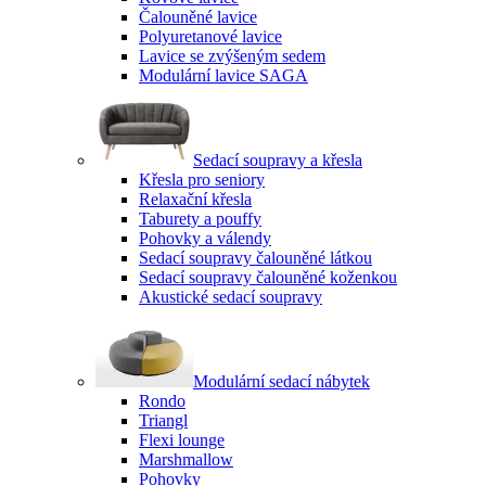
Čalouněné lavice
Polyuretanové lavice
Lavice se zvýšeným sedem
Modulární lavice SAGA
Sedací soupravy a křesla
Křesla pro seniory
Relaxační křesla
Taburety a pouffy
Pohovky a válendy
Sedací soupravy čalouněné látkou
Sedací soupravy čalouněné koženkou
Akustické sedací soupravy
Modulární sedací nábytek
Rondo
Triangl
Flexi lounge
Marshmallow
Pohovky