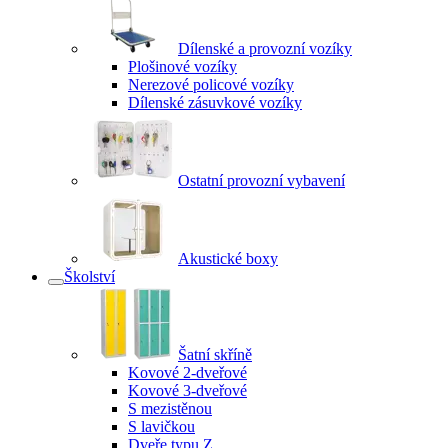
Dílenské a provozní vozíky
Plošinové vozíky
Nerezové policové vozíky
Dílenské zásuvkové vozíky
Ostatní provozní vybavení
Akustické boxy
Školství
Šatní skříně
Kovové 2-dveřové
Kovové 3-dveřové
S mezistěnou
S lavičkou
Dveře typu Z