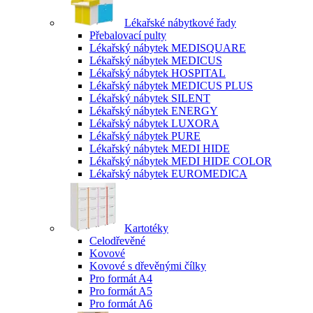
Lékařské nábytkové řady
Přebalovací pulty
Lékařský nábytek MEDISQUARE
Lékařský nábytek MEDICUS
Lékařský nábytek HOSPITAL
Lékařský nábytek MEDICUS PLUS
Lékařský nábytek SILENT
Lékařský nábytek ENERGY
Lékařský nábytek LUXORA
Lékařský nábytek PURE
Lékařský nábytek MEDI HIDE
Lékařský nábytek MEDI HIDE COLOR
Lékařský nábytek EUROMEDICA
Kartotéky
Celodřevěné
Kovové
Kovové s dřevěnými čílky
Pro formát A4
Pro formát A5
Pro formát A6