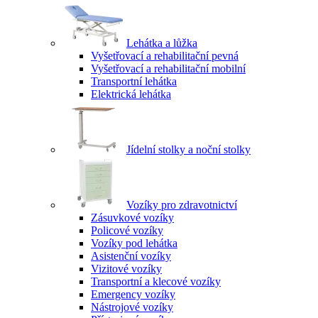
Lehátka a lůžka
Vyšetřovací a rehabilitační pevná
Vyšetřovací a rehabilitační mobilní
Transportní lehátka
Elektrická lehátka
Jídelní stolky a noční stolky
Vozíky pro zdravotnictví
Zásuvkové vozíky
Policové vozíky
Vozíky pod lehátka
Asistenční vozíky
Vizitové vozíky
Transportní a klecové vozíky
Emergency vozíky
Nástrojové vozíky