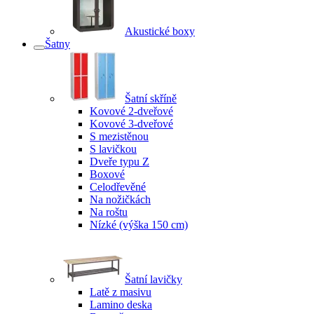
Akustické boxy
Šatny
Šatní skříně
Kovové 2-dveřové
Kovové 3-dveřové
S mezistěnou
S lavičkou
Dveře typu Z
Boxové
Celodřevěné
Na nožičkách
Na roštu
Nízké (výška 150 cm)
Šatní lavičky
Latě z masivu
Lamino deska