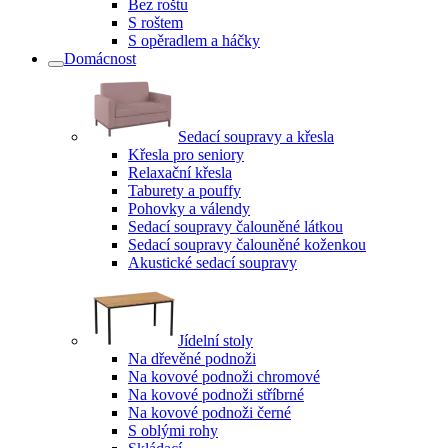
Bez roštu
S roštem
S opěradlem a háčky
Domácnost
Sedací soupravy a křesla
Křesla pro seniory
Relaxační křesla
Taburety a pouffy
Pohovky a válendy
Sedací soupravy čalouněné látkou
Sedací soupravy čalouněné koženkou
Akustické sedací soupravy
Jídelní stoly
Na dřevěné podnoži
Na kovové podnoži chromové
Na kovové podnoži stříbrné
Na kovové podnoži černé
S oblými rohy