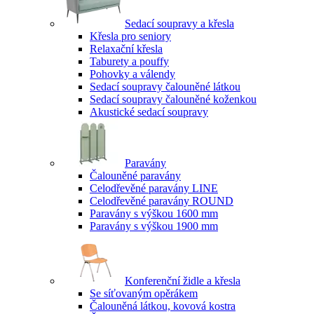
Sedací soupravy a křesla
Křesla pro seniory
Relaxační křesla
Taburety a pouffy
Pohovky a válendy
Sedací soupravy čalouněné látkou
Sedací soupravy čalouněné koženkou
Akustické sedací soupravy
Paravány
Čalouněné paravány
Celodřevěné paravány LINE
Celodřevěné paravány ROUND
Paravány s výškou 1600 mm
Paravány s výškou 1900 mm
Konferenční židle a křesla
Se síťovaným opěrákem
Čalouněná látkou, kovová kostra