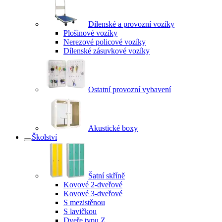
Dílenské a provozní vozíky
Plošinové vozíky
Nerezové policové vozíky
Dílenské zásuvkové vozíky
Ostatní provozní vybavení
Akustické boxy
Školství
Šatní skříně
Kovové 2-dveřové
Kovové 3-dveřové
S mezistěnou
S lavičkou
Dveře typu Z