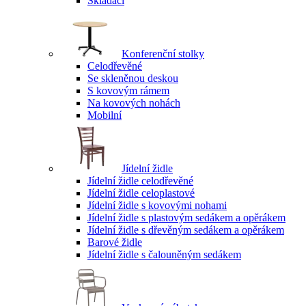
Skládací
Konferenční stolky
Celodřevěné
Se skleněnou deskou
S kovovým rámem
Na kovových nohách
Mobilní
Jídelní židle
Jídelní židle celodřevěné
Jídelní židle celoplastové
Jídelní židle s kovovými nohami
Jídelní židle s plastovým sedákem a opěrákem
Jídelní židle s dřevěným sedákem a opěrákem
Barové židle
Jídelní židle s čalouněným sedákem