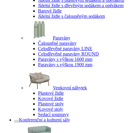
Jídelní židle s plastovým sedákem a opěrákem
Jídelní židle s dřevěným sedákem a opěrákem
Barové židle
Jídelní židle s čalouněným sedákem
Paravány
Čalouněné paravány
Celodřevěné paravány LINE
Celodřevěné paravány ROUND
Paravány s výškou 1600 mm
Paravány s výškou 1900 mm
Venkovní nábytek
Plastové židle
Kovové židle
Plastové stoly
Kovové stoly
Sedací soupravy
Konferenční a kulturní sály