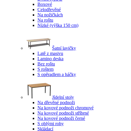
Boxové
Celodřevěné
Na nožičkách
Na roštu
Nízké (výška 150 cm)
Šatní lavičky
Latě z masivu
Lamino deska
Bez roštu
S roštem
S opěradlem a háčky
Jídelní stoly
Na dřevěné podnoži
Na kovové podnoži chromové
Na kovové podnoži stříbrné
Na kovové podnoži černé
S oblými rohy
Skládací