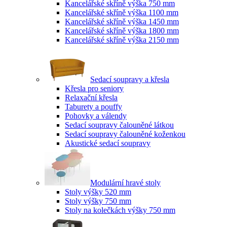
Kancelářské skříně výška 750 mm
Kancelářské skříně výška 1100 mm
Kancelářské skříně výška 1450 mm
Kancelářské skříně výška 1800 mm
Kancelářské skříně výška 2150 mm
Sedací soupravy a křesla
Křesla pro seniory
Relaxační křesla
Taburety a pouffy
Pohovky a válendy
Sedací soupravy čalouněné látkou
Sedací soupravy čalouněné koženkou
Akustické sedací soupravy
Modulární hravé stoly
Stoly výšky 520 mm
Stoly výšky 750 mm
Stoly na kolečkách výšky 750 mm