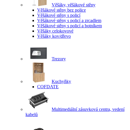
Věšáky, věšákové stěny
Věšákové stěny bez police
Věšákové stěny s policí
Věšákové stěny s policí a zrcadlem
Věšákové stěny s policí a botníkem
Věšáky celokovové
Věšáky kov/dřevo
Trezory
Kuchyňky
COFDATE
Multimediální zásuvková centra, vedení
kabelů