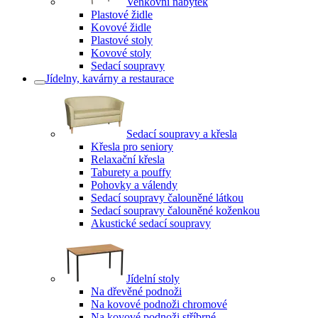
Venkovní nábytek
Plastové židle
Kovové židle
Plastové stoly
Kovové stoly
Sedací soupravy
Jídelny, kavárny a restaurace
Sedací soupravy a křesla
Křesla pro seniory
Relaxační křesla
Taburety a pouffy
Pohovky a válendy
Sedací soupravy čalouněné látkou
Sedací soupravy čalouněné koženkou
Akustické sedací soupravy
Jídelní stoly
Na dřevěné podnoži
Na kovové podnoži chromové
Na kovové podnoži stříbrné