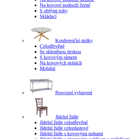
Na kovové podnoži černé
S oblými rohy
Skládací
Konferenční stolky
Celodřevěné
Se skleněnou deskou
S kovovým rámem
Na kovových nohách
Mobilní
Provozní vybavení
Jídelní židle
Jídelní židle celodřevěné
Jídelní židle celoplastové
Jídelní židle s kovovými nohami