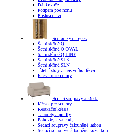
Dávkovače
Podpěra pod nohu
Příslušenství
Seniorský nábytek
Šatní skříně Q
Šatní skříně Q OVAL
Šatní skříně Q LINE
Šatní skříně SLS
Šatní skříně SLN
Jídelní stoly z masivního dřeva
Křesla pro seniory
Sedací soupravy a křesla
Křesla pro seniory
Relaxační křesla
Taburety a pouffy
Pohovky a válendy
Sedací soupravy čalouněné látkou
Sedací soupravy čalouněné koženkou