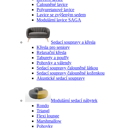
Čalouněné lavice
Polyuretanové lavice
Lavice se zvýšeným sedem
Modulární lavice SAGA
Sedací soupravy a křesla
Křesla pro seniory
Relaxační křesla
Taburety a pouffy
Pohovky a válendy
Sedací soupravy čalouněné látkou
Sedací soupravy čalouněné koženkou
Akustické sedací soupravy
Modulární sedací nábytek
Rondo
Triangl
Flexi lounge
Marshmallow
Pohovky