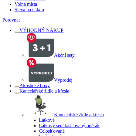
Volná místa
Sleva na nákup
Porovnat
VÝHODNÝ NÁKUP
Akční sety
Výprodej
Akustické boxy
Kancelářské židle a křesla
Kancelářské židle a křesla
Látkové
Látkový sedák/síťovaný opěrák
Celosíťované