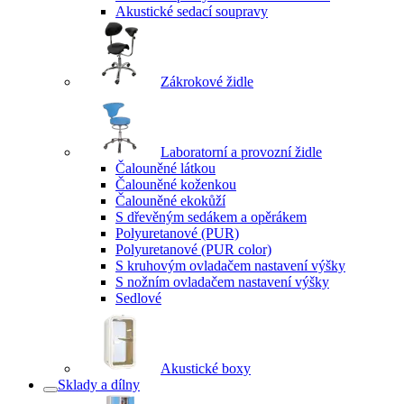
Akustické sedací soupravy
Zákrokové židle
Laboratorní a provozní židle
Čalouněné látkou
Čalouněné koženkou
Čalouněné ekokůží
S dřevěným sedákem a opěrákem
Polyuretanové (PUR)
Polyuretanové (PUR color)
S kruhovým ovladačem nastavení výšky
S nožním ovladačem nastavení výšky
Sedlové
Akustické boxy
Sklady a dílny