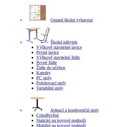
Ostatní školní vybavení
Školní nábytek
Výškově stavitelné lavice
Pevné lavice
Výškově stavitelné židle
Pevné židle
Židle do učeben
Katedry
PC stoly
Polohovací stoly
Variabilní stoly
Jednací a konferenční stoly
Celodřevěné
Statické na kovové podnoži
Mobilní na kovové podnoži