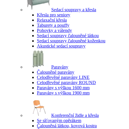
Sedací soupravy a křesla
Křesla pro seniory
Relaxační křesla
Taburety a pouffy
Pohovky a válendy
Sedací soupravy čalouněné látkou
Sedací soupravy čalouněné koženkou
Akustické sedací soupravy
Paravány
Čalouněné paravány
Celodřevěné paravány LINE
Celodřevěné paravány ROUND
Paravány s výškou 1600 mm
Paravány s výškou 1900 mm
Konferenční židle a křesla
Se síťovaným opěrákem
Čalouněná látkou, kovová kostra