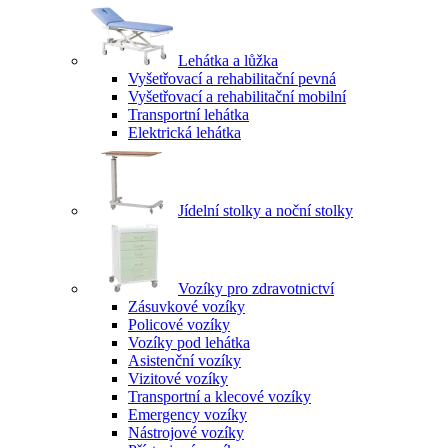
Lehátka a lůžka
Vyšetřovací a rehabilitační pevná
Vyšetřovací a rehabilitační mobilní
Transportní lehátka
Elektrická lehátka
Jídelní stolky a noční stolky
Vozíky pro zdravotnictví
Zásuvkové vozíky
Policové vozíky
Vozíky pod lehátka
Asistenční vozíky
Vizitové vozíky
Transportní a klecové vozíky
Emergency vozíky
Nástrojové vozíky