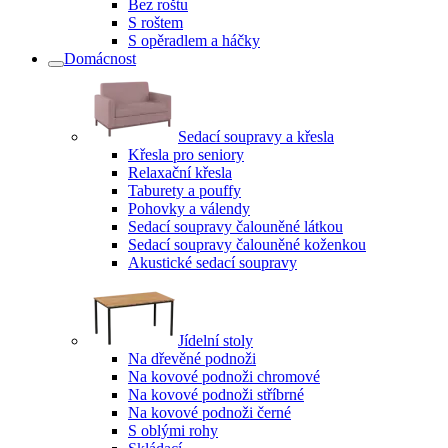
Bez roštu
S roštem
S opěradlem a háčky
Domácnost
Sedací soupravy a křesla
Křesla pro seniory
Relaxační křesla
Taburety a pouffy
Pohovky a válendy
Sedací soupravy čalouněné látkou
Sedací soupravy čalouněné koženkou
Akustické sedací soupravy
Jídelní stoly
Na dřevěné podnoži
Na kovové podnoži chromové
Na kovové podnoži stříbrné
Na kovové podnoži černé
S oblými rohy