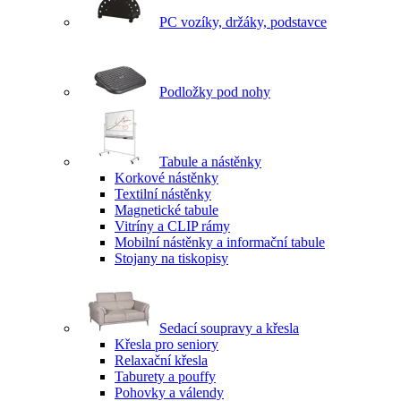
PC vozíky, držáky, podstavce
Podložky pod nohy
Tabule a nástěnky
Korkové nástěnky
Textilní nástěnky
Magnetické tabule
Vitríny a CLIP rámy
Mobilní nástěnky a informační tabule
Stojany na tiskopisy
Sedací soupravy a křesla
Křesla pro seniory
Relaxační křesla
Taburety a pouffy
Pohovky a válendy