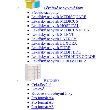
Lékařské nábytkové řady
Přebalovací pulty
Lékařský nábytek MEDISQUARE
Lékařský nábytek MEDICUS
Lékařský nábytek HOSPITAL
Lékařský nábytek MEDICUS PLUS
Lékařský nábytek SILENT
Lékařský nábytek ENERGY
Lékařský nábytek LUXORA
Lékařský nábytek PURE
Lékařský nábytek MEDI HIDE
Lékařský nábytek MEDI HIDE COLOR
Lékařský nábytek EUROMEDICA
Kartotéky
Celodřevěné
Kovové
Kovové s dřevěnými čílky
Pro formát A4
Pro formát A5
Pro formát A6