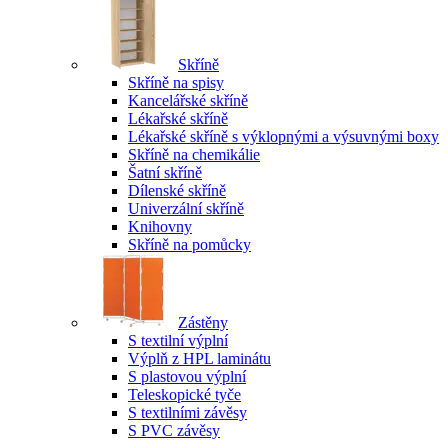
Skříně
Skříně na spisy
Kancelářské skříně
Lékařské skříně
Lékařské skříně s výklopnými a výsuvnými boxy
Skříně na chemikálie
Šatní skříně
Dílenské skříně
Univerzální skříně
Knihovny
Skříně na pomůcky
Zástěny
S textilní výplní
Výplň z HPL laminátu
S plastovou výplní
Teleskopické tyče
S textilními závěsy
S PVC závěsy