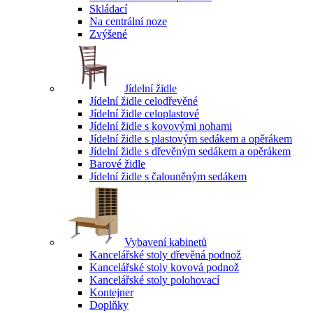
Skládací
Na centrální noze
Zvýšené
Jídelní židle
Jídelní židle celodřevěné
Jídelní židle celoplastové
Jídelní židle s kovovými nohami
Jídelní židle s plastovým sedákem a opěrákem
Jídelní židle s dřevěným sedákem a opěrákem
Barové židle
Jídelní židle s čalouněným sedákem
Vybavení kabinetů
Kancelářské stoly dřevěná podnož
Kancelářské stoly kovová podnož
Kancelářské stoly polohovací
Kontejner
Doplňky