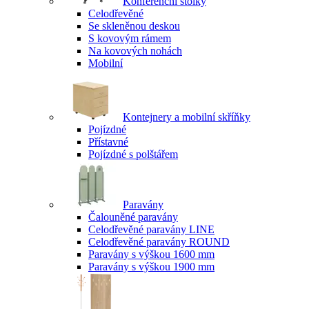
Konferenční stolky
Celodřevěné
Se skleněnou deskou
S kovovým rámem
Na kovových nohách
Mobilní
Kontejnery a mobilní skříňky
Pojízdné
Přístavné
Pojízdné s polštářem
Paravány
Čalouněné paravány
Celodřevěné paravány LINE
Celodřevěné paravány ROUND
Paravány s výškou 1600 mm
Paravány s výškou 1900 mm