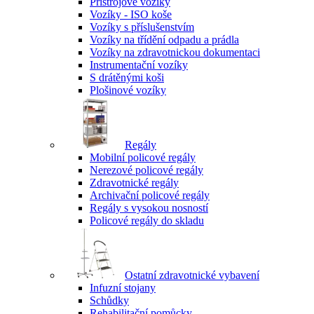
Přístrojové vozíky
Vozíky - ISO koše
Vozíky s příslušenstvím
Vozíky na třídění odpadu a prádla
Vozíky na zdravotnickou dokumentaci
Instrumentační vozíky
S drátěnými koši
Plošinové vozíky
Regály
Mobilní policové regály
Nerezové policové regály
Zdravotnické regály
Archivační policové regály
Regály s vysokou nosností
Policové regály do skladu
Ostatní zdravotnické vybavení
Infuzní stojany
Schůdky
Rehabilitační pomůcky