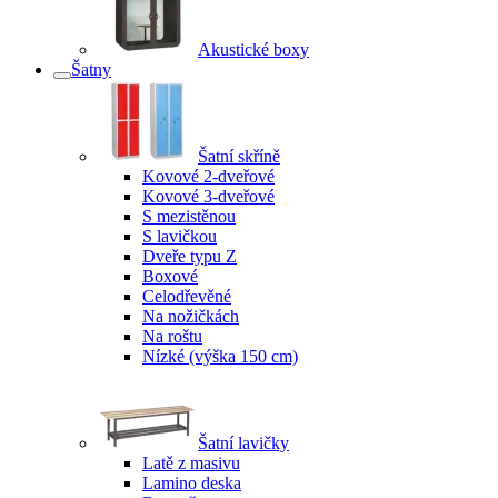
Akustické boxy
Šatny
Šatní skříně
Kovové 2-dveřové
Kovové 3-dveřové
S mezistěnou
S lavičkou
Dveře typu Z
Boxové
Celodřevěné
Na nožičkách
Na roštu
Nízké (výška 150 cm)
Šatní lavičky
Latě z masivu
Lamino deska