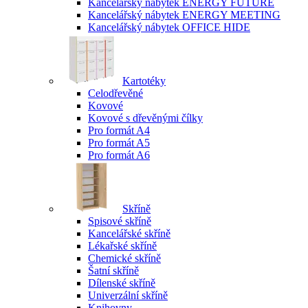
Kancelářský nábytek ENERGY FUTURE
Kancelářský nábytek ENERGY MEETING
Kancelářský nábytek OFFICE HIDE
Kartotéky
Celodřevěné
Kovové
Kovové s dřevěnými čílky
Pro formát A4
Pro formát A5
Pro formát A6
Skříně
Spisové skříně
Kancelářské skříně
Lékařské skříně
Chemické skříně
Šatní skříně
Dílenské skříně
Univerzální skříně
Knihovny