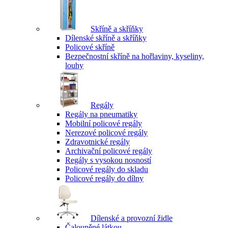
Skříně a skříňky
Dílenské skříně a skříňky
Policové skříně
Bezpečnostní skříně na hořlaviny, kyseliny,
louhy
Regály
Regály na pneumatiky
Mobilní policové regály
Nerezové policové regály
Zdravotnické regály
Archivační policové regály
Regály s vysokou nosností
Policové regály do skladu
Policové regály do dílny
Dílenské a provozní židle
Čalouněné látkou