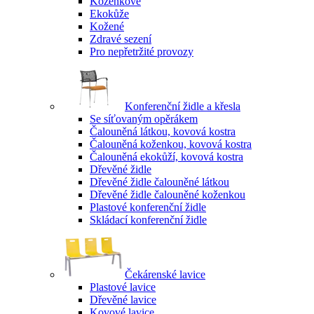
Koženkové
Ekokůže
Kožené
Zdravé sezení
Pro nepřetržité provozy
Konferenční židle a křesla
Se síťovaným opěrákem
Čalouněná látkou, kovová kostra
Čalouněná koženkou, kovová kostra
Čalouněná ekokůží, kovová kostra
Dřevěné židle
Dřevěné židle čalouněné látkou
Dřevěné židle čalouněné koženkou
Plastové konferenční židle
Skládací konferenční židle
Čekárenské lavice
Plastové lavice
Dřevěné lavice
Kovové lavice