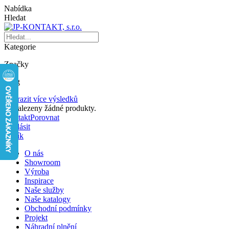
Nabídka
Hledat
Kategorie
Značky
Blog
Zobrazit více výsledků
Nenalezeny žádné produkty.
Kontakt
Porovnat
Přihlásit
Košík
O nás
Showroom
Výroba
Inspirace
Naše služby
Naše katalogy
Obchodní podmínky
Projekt
Náhradní plnění