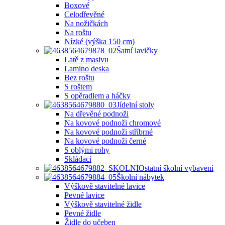
Boxové
Celodřevěné
Na nožičkách
Na roštu
Nízké (výška 150 cm)
Šatní lavičky
Latě z masivu
Lamino deska
Bez roštu
S roštem
S opěradlem a háčky
Jídelní stoly
Na dřevěné podnoži
Na kovové podnoži chromové
Na kovové podnoži stříbrné
Na kovové podnoži černé
S oblými rohy
Skládací
Ostatní školní vybavení
Školní nábytek
Výškově stavitelné lavice
Pevné lavice
Výškově stavitelné židle
Pevné židle
Židle do učeben