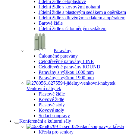
Jídelní židle celoplastové
Jídelní židle s kovovými nohami
Jídelní židle s plastovým sedákem a opěrákem
Jídelní židle s dřevěným sedákem a opěrákem
Barové židle
Jídelní židle s čalouněným sedákem
Paravány
Čalouněné paravány
Celodřevěné paravány LINE
Celodřevěné paravány ROUND
Paravány s výškou 1600 mm
Paravány s výškou 1900 mm
Venkovní nábytek
Plastové židle
Kovové židle
Plastové stoly
Kovové stoly
Sedací soupravy
Konferenční a kulturní sály
Sedací soupravy a křesla
Křesla pro seniory