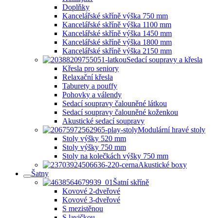
Doplňky
Kancelářské skříně výška 750 mm
Kancelářské skříně výška 1100 mm
Kancelářské skříně výška 1450 mm
Kancelářské skříně výška 1800 mm
Kancelářské skříně výška 2150 mm
Sedací soupravy a křesla
Křesla pro seniory
Relaxační křesla
Taburety a pouffy
Pohovky a válendy
Sedací soupravy čalouněné látkou
Sedací soupravy čalouněné koženkou
Akustické sedací soupravy
Modulární hravé stoly
Stoly výšky 520 mm
Stoly výšky 750 mm
Stoly na kolečkách výšky 750 mm
Akustické boxy
Šatny
Šatní skříně
Kovové 2-dveřové
Kovové 3-dveřové
S mezistěnou
S lavičkou