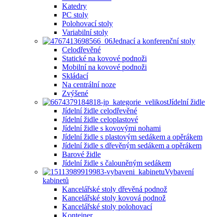
Katedry
PC stoly
Polohovací stoly
Variabilní stoly
Jednací a konferenční stoly
Celodřevěné
Statické na kovové podnoži
Mobilní na kovové podnoži
Skládací
Na centrální noze
Zvýšené
Jídelní židle
Jídelní židle celodřevěné
Jídelní židle celoplastové
Jídelní židle s kovovými nohami
Jídelní židle s plastovým sedákem a opěrákem
Jídelní židle s dřevěným sedákem a opěrákem
Barové židle
Jídelní židle s čalouněným sedákem
Vybavení
kabinetů
Kancelářské stoly dřevěná podnož
Kancelářské stoly kovová podnož
Kancelářské stoly polohovací
Kontejner