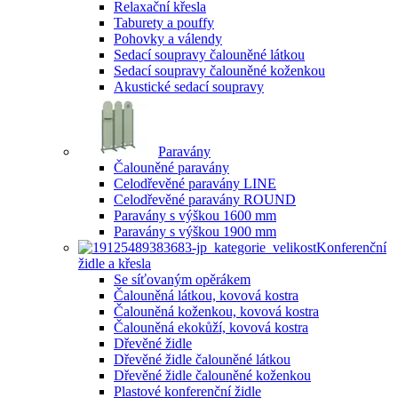
Relaxační křesla
Taburety a pouffy
Pohovky a válendy
Sedací soupravy čalouněné látkou
Sedací soupravy čalouněné koženkou
Akustické sedací soupravy
Paravány
Čalouněné paravány
Celodřevěné paravány LINE
Celodřevěné paravány ROUND
Paravány s výškou 1600 mm
Paravány s výškou 1900 mm
Konferenční
židle a křesla
Se síťovaným opěrákem
Čalouněná látkou, kovová kostra
Čalouněná koženkou, kovová kostra
Čalouněná ekokůží, kovová kostra
Dřevěné židle
Dřevěné židle čalouněné látkou
Dřevěné židle čalouněné koženkou
Plastové konferenční židle