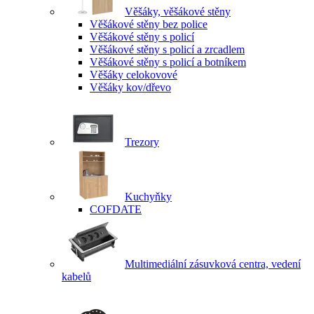
Věšáky, věšákové stěny
Věšákové stěny bez police
Věšákové stěny s policí
Věšákové stěny s policí a zrcadlem
Věšákové stěny s policí a botníkem
Věšáky celokovové
Věšáky kov/dřevo
Trezory
Kuchyňky
COFDATE
Multimediální zásuvková centra, vedení
kabelů