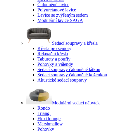
Čalouněné lavice
Polyuretanové lavice
Lavice se zvýšeným sedem
Modulární lavice SAGA
Sedací soupravy a křesla
Křesla pro seniory
Relaxační křesla
Taburety a pouffy
Pohovky a válendy
Sedací soupravy čalouněné látkou
Sedací soupravy čalouněné koženkou
Akustické sedací soupravy
Modulární sedací nábytek
Rondo
Triangl
Flexi lounge
Marshmallow
Pohovky