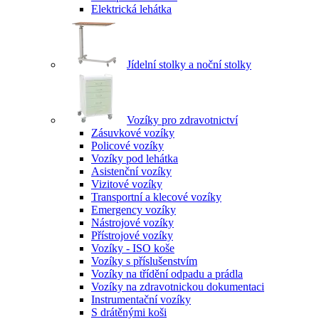
Elektrická lehátka
Jídelní stolky a noční stolky
Vozíky pro zdravotnictví
Zásuvkové vozíky
Policové vozíky
Vozíky pod lehátka
Asistenční vozíky
Vizitové vozíky
Transportní a klecové vozíky
Emergency vozíky
Nástrojové vozíky
Přístrojové vozíky
Vozíky - ISO koše
Vozíky s příslušenstvím
Vozíky na třídění odpadu a prádla
Vozíky na zdravotnickou dokumentaci
Instrumentační vozíky
S drátěnými koši