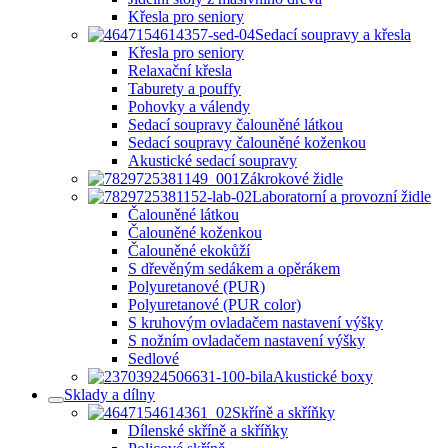
Křesla pro seniory
Sedací soupravy a křesla
Křesla pro seniory
Relaxační křesla
Taburety a pouffy
Pohovky a válendy
Sedací soupravy čalouněné látkou
Sedací soupravy čalouněné koženkou
Akustické sedací soupravy
Zákrokové židle
Laboratorní a provozní židle
Čalouněné látkou
Čalouněné koženkou
Čalouněné ekokůží
S dřevěným sedákem a opěrákem
Polyuretanové (PUR)
Polyuretanové (PUR color)
S kruhovým ovladačem nastavení výšky
S nožním ovladačem nastavení výšky
Sedlové
Akustické boxy
Sklady a dílny
Skříně a skříňky
Dílenské skříně a skříňky