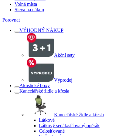
Volná místa
Sleva na nákup
Porovnat
VÝHODNÝ NÁKUP
Akční sety
Výprodej
Akustické boxy
Kancelářské židle a křesla
Kancelářské židle a křesla
Látkové
Látkový sedák/síťovaný opěrák
Celosíťované