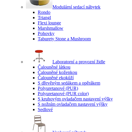
Modulární sedací nábytek
Rondo
Triangl
Flexi lounge
Marshmallow
Pohovky
Taburety Stone a Mushroom
Laboratorní a provozní židle
Čalouněné látkou
Čalouněné koženkou
Čalouněné ekokůží
S dřevěným sedákem a opěrákem
Polyuretanové (PUR)
Polyuretanové (PUR color)
S kruhovým ovladačem nastavení výšky
S nožním ovladačem nastavení výšky
Sedlové