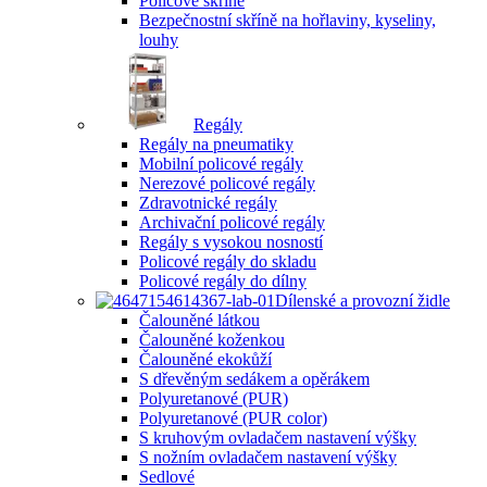
Policové skříně
Bezpečnostní skříně na hořlaviny, kyseliny,
louhy
Regály
Regály na pneumatiky
Mobilní policové regály
Nerezové policové regály
Zdravotnické regály
Archivační policové regály
Regály s vysokou nosností
Policové regály do skladu
Policové regály do dílny
Dílenské a provozní židle
Čalouněné látkou
Čalouněné koženkou
Čalouněné ekokůží
S dřevěným sedákem a opěrákem
Polyuretanové (PUR)
Polyuretanové (PUR color)
S kruhovým ovladačem nastavení výšky
S nožním ovladačem nastavení výšky
Sedlové