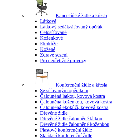
Kancelářské židle a křesla
Látkové
Látkový sedák/síťovaný opěrák
Celosíťované
Koženkové
Ekokůže
Kožené
Zdravé sezení
Pro nepřetržité provozy
Konferenční židle a křesla
Se síťovaným opěrákem
Čalouněná látkou, kovová kostra
Čalouněná koženkou, kovová kostra
Čalouněná ekokůží, kovová kostra
Dřevěné židle
Dřevěné židle čalouněné látkou
Dřevěné židle čalouněné koženkou
Plastové konferenční židle
Skládací konferenční židle