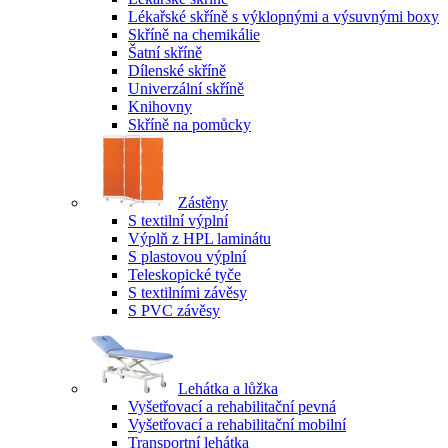
Lékařské skříně s výklopnými a výsuvnými boxy
Skříně na chemikálie
Šatní skříně
Dílenské skříně
Univerzální skříně
Knihovny
Skříně na pomůcky
Zástěny
S textilní výplní
Výplň z HPL laminátu
S plastovou výplní
Teleskopické tyče
S textilními závěsy
S PVC závěsy
Lehátka a lůžka
Vyšetřovací a rehabilitační pevná
Vyšetřovací a rehabilitační mobilní
Transportní lehátka