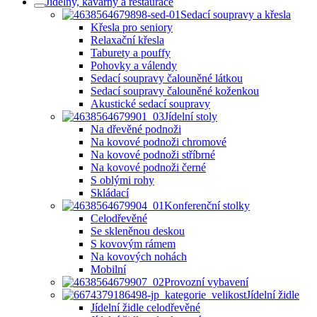
Jídelny, kavárny a restaurace
Sedací soupravy a křesla
Křesla pro seniory
Relaxační křesla
Taburety a pouffy
Pohovky a válendy
Sedací soupravy čalouněné látkou
Sedací soupravy čalouněné koženkou
Akustické sedací soupravy
Jídelní stoly
Na dřevěné podnoži
Na kovové podnoži chromové
Na kovové podnoži stříbrné
Na kovové podnoži černé
S oblými rohy
Skládací
Konferenční stolky
Celodřevěné
Se skleněnou deskou
S kovovým rámem
Na kovových nohách
Mobilní
Provozní vybavení
Jídelní židle
Jídelní židle celodřevěné