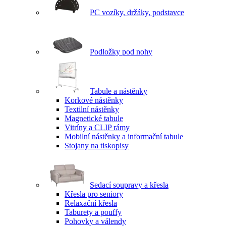
PC vozíky, držáky, podstavce
Podložky pod nohy
Tabule a nástěnky
Korkové nástěnky
Textilní nástěnky
Magnetické tabule
Vitríny a CLIP rámy
Mobilní nástěnky a informační tabule
Stojany na tiskopisy
Sedací soupravy a křesla
Křesla pro seniory
Relaxační křesla
Taburety a pouffy
Pohovky a válendy