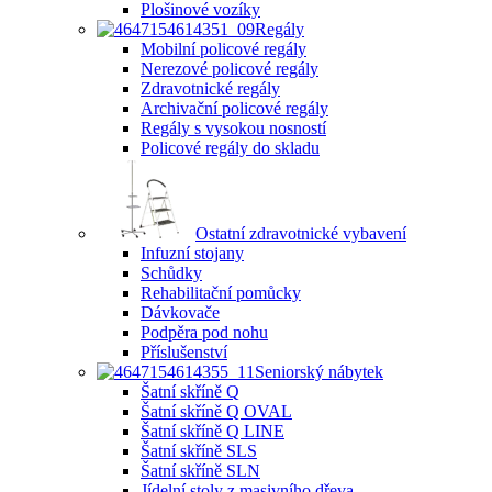
Plošinové vozíky
Regály
Mobilní policové regály
Nerezové policové regály
Zdravotnické regály
Archivační policové regály
Regály s vysokou nosností
Policové regály do skladu
Ostatní zdravotnické vybavení
Infuzní stojany
Schůdky
Rehabilitační pomůcky
Dávkovače
Podpěra pod nohu
Příslušenství
Seniorský nábytek
Šatní skříně Q
Šatní skříně Q OVAL
Šatní skříně Q LINE
Šatní skříně SLS
Šatní skříně SLN
Jídelní stoly z masivního dřeva