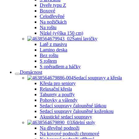
Dveře typu Z
Boxové
Celodřevěné
Na nožičkách
Na roštu
Nízké (výška 150 cm)
Šatní lavičky
Latě z masivu
Lamino deska
Bez roštu
S roštem
S opěradlem a háčky
Domácnost
Sedací soupravy a křesla
Křesla pro seniory
Relaxační křesla
Taburety a pouffy
Pohovky a válendy
Sedací soupravy čalouněné látkou
Sedací soupravy čalouněné koženkou
Akustické sedací soupravy
Jídelní stoly
Na dřevěné podnoži
Na kovové podnoži chromové