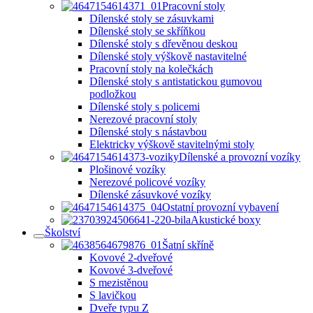
Pracovní stoly
Dílenské stoly se zásuvkami
Dílenské stoly se skříňkou
Dílenské stoly s dřevěnou deskou
Dílenské stoly výškově nastavitelné
Pracovní stoly na kolečkách
Dílenské stoly s antistatickou gumovou
podložkou
Dílenské stoly s policemi
Nerezové pracovní stoly
Dílenské stoly s nástavbou
Elektricky výškově stavitelnými stoly
Dílenské a provozní vozíky
Plošinové vozíky
Nerezové policové vozíky
Dílenské zásuvkové vozíky
Ostatní provozní vybavení
Akustické boxy
Školství
Šatní skříně
Kovové 2-dveřové
Kovové 3-dveřové
S mezistěnou
S lavičkou
Dveře typu Z