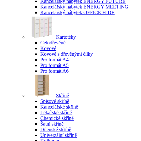
Kancelářský nábytek ENERGY FUTURE
Kancelářský nábytek ENERGY MEETING
Kancelářský nábytek OFFICE HIDE
Kartotéky
Celodřevěné
Kovové
Kovové s dřevěnými čílky
Pro formát A4
Pro formát A5
Pro formát A6
Skříně
Spisové skříně
Kancelářské skříně
Lékařské skříně
Chemické skříně
Šatní skříně
Dílenské skříně
Univerzální skříně
Knihovny