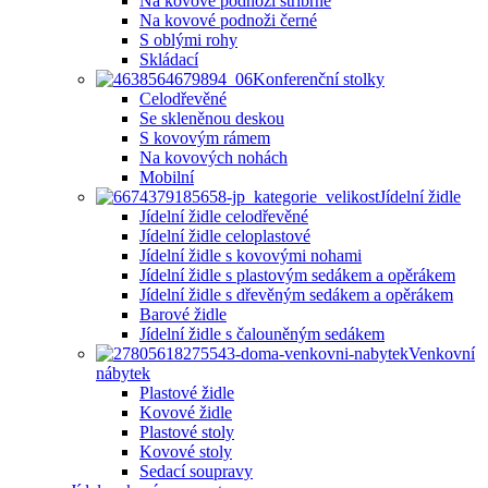
Na kovové podnoži stříbrné
Na kovové podnoži černé
S oblými rohy
Skládací
Konferenční stolky
Celodřevěné
Se skleněnou deskou
S kovovým rámem
Na kovových nohách
Mobilní
Jídelní židle
Jídelní židle celodřevěné
Jídelní židle celoplastové
Jídelní židle s kovovými nohami
Jídelní židle s plastovým sedákem a opěrákem
Jídelní židle s dřevěným sedákem a opěrákem
Barové židle
Jídelní židle s čalouněným sedákem
Venkovní
nábytek
Plastové židle
Kovové židle
Plastové stoly
Kovové stoly
Sedací soupravy