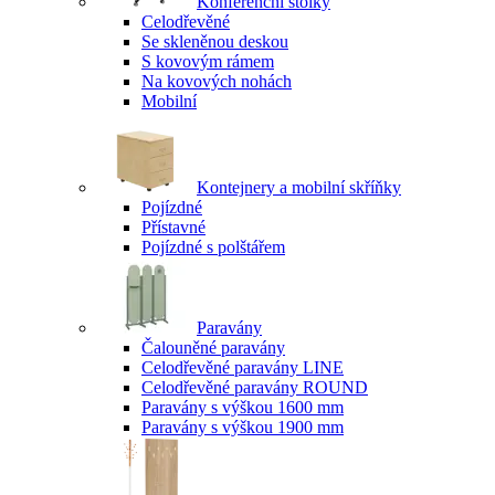
Konferenční stolky
Celodřevěné
Se skleněnou deskou
S kovovým rámem
Na kovových nohách
Mobilní
Kontejnery a mobilní skříňky
Pojízdné
Přístavné
Pojízdné s polštářem
Paravány
Čalouněné paravány
Celodřevěné paravány LINE
Celodřevěné paravány ROUND
Paravány s výškou 1600 mm
Paravány s výškou 1900 mm