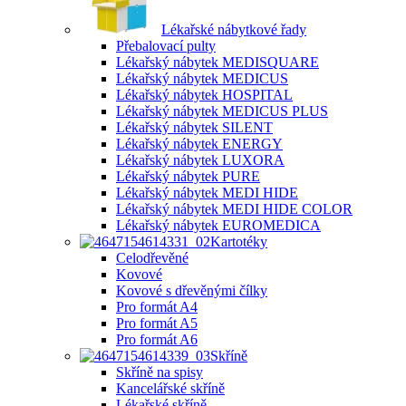
Lékařské nábytkové řady
Přebalovací pulty
Lékařský nábytek MEDISQUARE
Lékařský nábytek MEDICUS
Lékařský nábytek HOSPITAL
Lékařský nábytek MEDICUS PLUS
Lékařský nábytek SILENT
Lékařský nábytek ENERGY
Lékařský nábytek LUXORA
Lékařský nábytek PURE
Lékařský nábytek MEDI HIDE
Lékařský nábytek MEDI HIDE COLOR
Lékařský nábytek EUROMEDICA
Kartotéky
Celodřevěné
Kovové
Kovové s dřevěnými čílky
Pro formát A4
Pro formát A5
Pro formát A6
Skříně
Skříně na spisy
Kancelářské skříně
Lékařské skříně