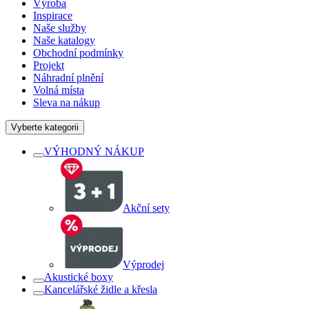
Výroba
Inspirace
Naše služby
Naše katalogy
Obchodní podmínky
Projekt
Náhradní plnění
Volná místa
Sleva na nákup
Vyberte kategorii
VÝHODNÝ NÁKUP
Akční sety
Výprodej
Akustické boxy
Kancelářské židle a křesla