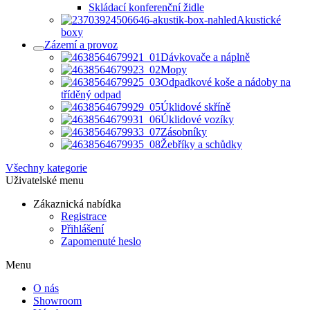
Skládací konferenční židle
Akustické
boxy
Zázemí a provoz
Dávkovače a náplně
Mopy
Odpadkové koše a nádoby na
tříděný odpad
Úklidové skříně
Úklidové vozíky
Zásobníky
Žebříky a schůdky
Všechny kategorie
Uživatelské menu
Zákaznická nabídka
Registrace
Přihlášení
Zapomenuté heslo
Menu
O nás
Showroom