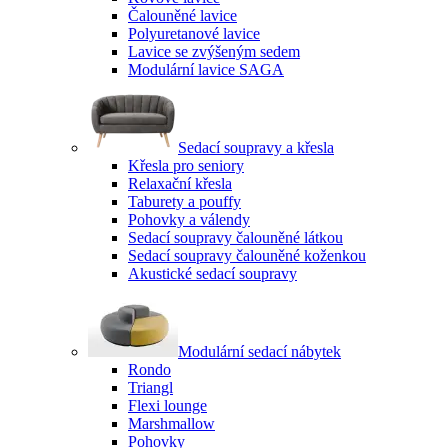
Čalouněné lavice
Polyuretanové lavice
Lavice se zvýšeným sedem
Modulární lavice SAGA
Sedací soupravy a křesla
Křesla pro seniory
Relaxační křesla
Taburety a pouffy
Pohovky a válendy
Sedací soupravy čalouněné látkou
Sedací soupravy čalouněné koženkou
Akustické sedací soupravy
Modulární sedací nábytek
Rondo
Triangl
Flexi lounge
Marshmallow
Pohovky