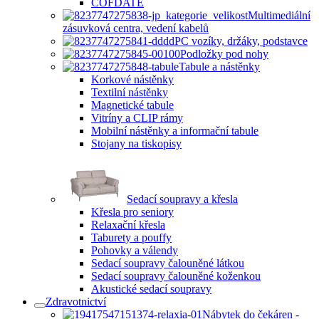
COFDATE
Multimediální
zásuvková centra, vedení kabelů
PC vozíky, držáky, podstavce
Podložky pod nohy
Tabule a nástěnky
Korkové nástěnky
Textilní nástěnky
Magnetické tabule
Vitríny a CLIP rámy
Mobilní nástěnky a informační tabule
Stojany na tiskopisy
Sedací soupravy a křesla
Křesla pro seniory
Relaxační křesla
Taburety a pouffy
Pohovky a válendy
Sedací soupravy čalouněné látkou
Sedací soupravy čalouněné koženkou
Akustické sedací soupravy
Zdravotnictví
Nábytek do čekáren -