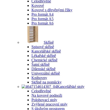
Celodřevěné
Kovové
Kovové s dřevěnými čílky
Pro formát A4
Pro formát A5
Pro formát A6
Skříně
Spisové skříně
Kancelářské skříně
Lékařské skříně
Chemické skříně
Šatní skříně
Dílenské skříně
Univerzální skříně
Knihovny
Skříně na pomůcky
Kancelářské stoly
Celodřevěné
Na kovové podnoži
Polohovací stoly
Zvýšené pracovní stoly
S úložným prostorem