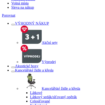
Volná místa
Sleva na nákup
Porovnat
VÝHODNÝ NÁKUP
Akční sety
Výprodej
Akustické boxy
Kancelářské židle a křesla
Kancelářské židle a křesla
Látkové
Látkový sedák/síťovaný opěrák
Celosíťované