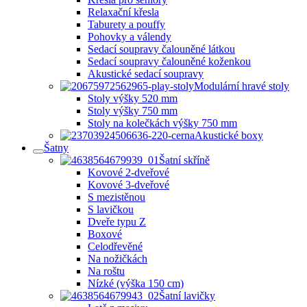
Relaxační křesla
Taburety a pouffy
Pohovky a válendy
Sedací soupravy čalouněné látkou
Sedací soupravy čalouněné koženkou
Akustické sedací soupravy
Modulární hravé stoly
Stoly výšky 520 mm
Stoly výšky 750 mm
Stoly na kolečkách výšky 750 mm
Akustické boxy
Šatny
Šatní skříně
Kovové 2-dveřové
Kovové 3-dveřové
S mezistěnou
S lavičkou
Dveře typu Z
Boxové
Celodřevěné
Na nožičkách
Na roštu
Nízké (výška 150 cm)
Šatní lavičky