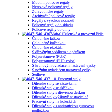
Mobilní policové regály
Nerezové policové regály
Zdravotnické regály
Archivační policové regály
Regály s vysokou nosností
Policové regály do skladu
Policové regály do dílny
Dílenské a provozní židle
Čalouněné látkou
Čalouněné koženkou
Čalouněné ekokůží
S dřevěným sedákem a opěrákem
Polyuretanové (PUR)
Polyuretanové (PUR color)
S kruhovým ovladačem nastavení výšky
S nožním ovladačem nastavení výšky
Sedlové
Pracovní stoly
Dílenské stoly se zásuvkami
Dílenské stoly se skříňkou
Dílenské stoly s dřevěnou deskou
Dílenské stoly výškově nastavitelné
Pracovní stoly na kolečkách
Dílenské stoly s antistatickou gumovou
podložkou