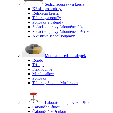
Sedací soupravy a křesla
Křesla pro seniory
Relaxační křesla
Taburety a pouffy
Pohovky a válendy
Sedací soupravy čalouněné látkou
Sedací soupravy čalouněné koženkou
Akustické sedací soupravy
Modulární sedací nábytek
Rondo
Triangl
Flexi lounge
Marshmallow
Pohovky
Taburety Stone a Mushroom
Laboratorní a provozní židle
Čalouněné látkou
Čalouněné koženkou