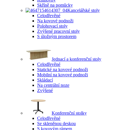
Skříně na pomůcky
Kancelářské stoly
Celodřevěné
Na kovové podnoži
Polohovací stoly
Zvýšené pracovní stoly
S úložným prostorem
Jednací a konferenční stoly
Celodřevěné
Statické na kovové podnoži
Mobilní na kovové podnoži
Skládací
Na centrální noze
Zvýšené
Konferenční stolky
Celodřevěné
Se skleněnou deskou
S kovovým rámem