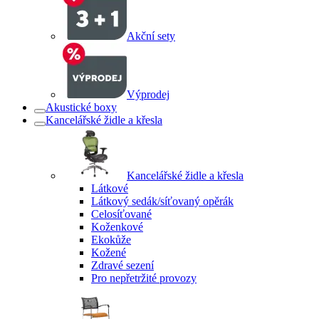
Akční sety
Výprodej
Akustické boxy
Kancelářské židle a křesla
Kancelářské židle a křesla
Látkové
Látkový sedák/síťovaný opěrák
Celosíťované
Koženkové
Ekokůže
Kožené
Zdravé sezení
Pro nepřetržité provozy