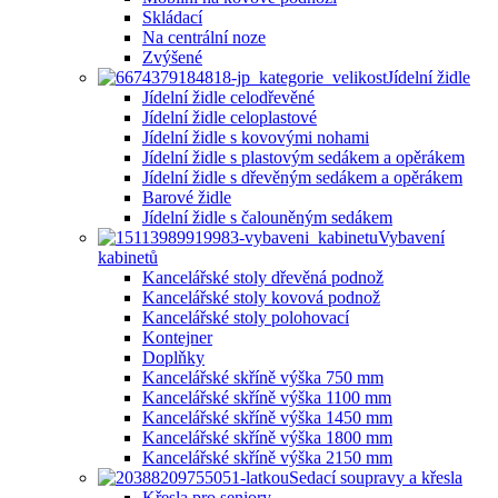
Skládací
Na centrální noze
Zvýšené
Jídelní židle
Jídelní židle celodřevěné
Jídelní židle celoplastové
Jídelní židle s kovovými nohami
Jídelní židle s plastovým sedákem a opěrákem
Jídelní židle s dřevěným sedákem a opěrákem
Barové židle
Jídelní židle s čalouněným sedákem
Vybavení
kabinetů
Kancelářské stoly dřevěná podnož
Kancelářské stoly kovová podnož
Kancelářské stoly polohovací
Kontejner
Doplňky
Kancelářské skříně výška 750 mm
Kancelářské skříně výška 1100 mm
Kancelářské skříně výška 1450 mm
Kancelářské skříně výška 1800 mm
Kancelářské skříně výška 2150 mm
Sedací soupravy a křesla
Křesla pro seniory