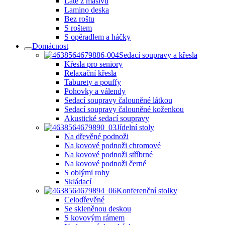
Latě z masivu
Lamino deska
Bez roštu
S roštem
S opěradlem a háčky
Domácnost
Sedací soupravy a křesla
Křesla pro seniory
Relaxační křesla
Taburety a pouffy
Pohovky a válendy
Sedací soupravy čalouněné látkou
Sedací soupravy čalouněné koženkou
Akustické sedací soupravy
Jídelní stoly
Na dřevěné podnoži
Na kovové podnoži chromové
Na kovové podnoži stříbrné
Na kovové podnoži černé
S oblými rohy
Skládací
Konferenční stolky
Celodřevěné
Se skleněnou deskou
S kovovým rámem