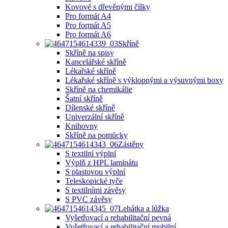
Kovové s dřevěnými čílky
Pro formát A4
Pro formát A5
Pro formát A6
Skříně
Skříně na spisy
Kancelářské skříně
Lékařské skříně
Lékařské skříně s výklopnými a výsuvnými boxy
Skříně na chemikálie
Šatní skříně
Dílenské skříně
Univerzální skříně
Knihovny
Skříně na pomůcky
Zástěny
S textilní výplní
Výplň z HPL laminátu
S plastovou výplní
Teleskopické tyče
S textilními závěsy
S PVC závěsy
Lehátka a lůžka
Vyšetřovací a rehabilitační pevná
Vyšetřovací a rehabilitační mobilní