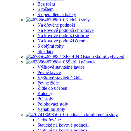
Bez roštu
S roštem
S opěradlem a háčky
Jídelní stoly
Na dřevěné podnoži
Na kovové podnoži chromové
Na kovové podnoži stříbrné
Na kovové podnoži černé
S oblými rohy
Skládací
Ostatní školní vybavení
Školní nábytek
Výškově stavitelné lavice
Pevné lavice
Výškově stavitelné židle
Pevné židle
Židle do učeben
Katedry
PC stoly
Polohovací stoly
Variabilní stoly
Jednací a konferenční stoly
Celodřevěné
Statické na kovové podnoži
Mobilní na kovové podnoži