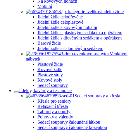
Na kovových nohách
Mobilní
Jídelní židle
Jídelní židle celodřevěné
Jídelní židle celoplastové
Jídelní židle s kovovými nohami
Jídelní židle s plastovým sedákem a opěrákem
Jídelní židle s dřevěným sedákem a opěrákem
Barové židle
Jídelní židle s čalouněným sedákem
Venkovní
nábytek
Plastové židle
Kovové židle
Plastové stoly
Kovové stoly
Sedací soupravy
Jídelny, kavárny a restaurace
Sedací soupravy a křesla
Křesla pro seniory
Relaxační křesla
Taburety a pouffy
Pohovky a válendy
Sedací soupravy čalouněné látkou
Sedací soupravy čalouněné koženkou