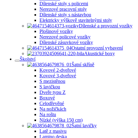
Dílenské stoly s policemi
Nerezové pracovní stoly
Dílenské stoly s nástavbou
Elektricky výškově stavitelnými stoly
Dílenské a provozní vozíky
Plošinové vozíky
Nerezové policové vozíky
Dílenské zásuvkové vozíky
Ostatní provozní vybavení
Akustické boxy
Školství
Šatní skříně
Kovové 2-dveřové
Kovové 3-dveřové
S mezistěnou
S lavičkou
Dveře typu Z
Boxové
Celodřevěné
Na nožičkách
Na roštu
Nízké (výška 150 cm)
Šatní lavičky
Latě z masivu
Lamino deska