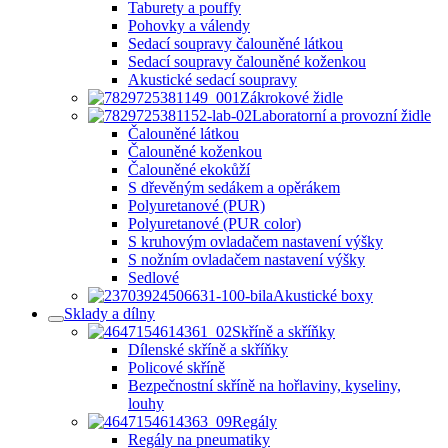
Taburety a pouffy
Pohovky a válendy
Sedací soupravy čalouněné látkou
Sedací soupravy čalouněné koženkou
Akustické sedací soupravy
Zákrokové židle
Laboratorní a provozní židle
Čalouněné látkou
Čalouněné koženkou
Čalouněné ekokůží
S dřevěným sedákem a opěrákem
Polyuretanové (PUR)
Polyuretanové (PUR color)
S kruhovým ovladačem nastavení výšky
S nožním ovladačem nastavení výšky
Sedlové
Akustické boxy
Sklady a dílny
Skříně a skříňky
Dílenské skříně a skříňky
Policové skříně
Bezpečnostní skříně na hořlaviny, kyseliny,
louhy
Regály
Regály na pneumatiky