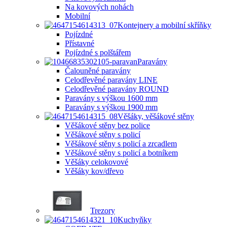
Na kovových nohách
Mobilní
Kontejnery a mobilní skříňky
Pojízdné
Přístavné
Pojízdné s polštářem
Paravány
Čalouněné paravány
Celodřevěné paravány LINE
Celodřevěné paravány ROUND
Paravány s výškou 1600 mm
Paravány s výškou 1900 mm
Věšáky, věšákové stěny
Věšákové stěny bez police
Věšákové stěny s policí
Věšákové stěny s policí a zrcadlem
Věšákové stěny s policí a botníkem
Věšáky celokovové
Věšáky kov/dřevo
Trezory
Kuchyňky