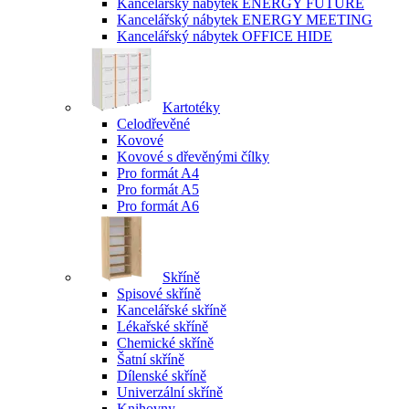
Kancelářský nábytek ENERGY FUTURE
Kancelářský nábytek ENERGY MEETING
Kancelářský nábytek OFFICE HIDE
Kartotéky
Celodřevěné
Kovové
Kovové s dřevěnými čílky
Pro formát A4
Pro formát A5
Pro formát A6
Skříně
Spisové skříně
Kancelářské skříně
Lékařské skříně
Chemické skříně
Šatní skříně
Dílenské skříně
Univerzální skříně
Knihovny