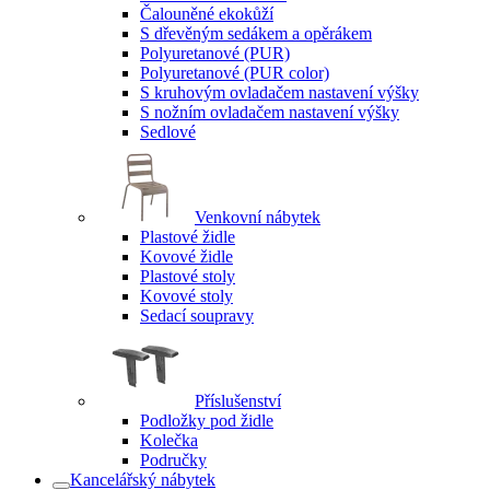
Čalouněné ekokůží
S dřevěným sedákem a opěrákem
Polyuretanové (PUR)
Polyuretanové (PUR color)
S kruhovým ovladačem nastavení výšky
S nožním ovladačem nastavení výšky
Sedlové
Venkovní nábytek
Plastové židle
Kovové židle
Plastové stoly
Kovové stoly
Sedací soupravy
Příslušenství
Podložky pod židle
Kolečka
Područky
Kancelářský nábytek