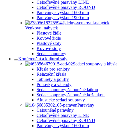
Celodřevěné paravány LINE
Celodřevěné paravány ROUND
Paravány s výškou 1600 mm
Paravány s výškou 1900 mm
Venkovní nábytek
Plastové židle
Kovové židle
Plastové stoly
Kovové stoly
Sedací soupravy
Konferenční a kulturní sály
Sedací soupravy a křesla
Křesla pro seniory
Relaxační křesla
Taburety a pouffy
Pohovky a válendy
Sedací soupravy čalouněné látkou
Sedací soupravy čalouněné koženkou
Akustické sedací soupravy
Paravány
Čalouněné paravány
Celodřevěné paravány LINE
Celodřevěné paravány ROUND
Paravány s výškou 1600 mm