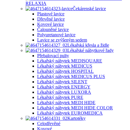
RELAXIA
Čekárenské lavice
Plastové lavice
Dřevěné lavice
Kovové lavice
Čalouněné lavice
Polyuretanové lavice
Lavice se zvýšeným sedem
Lékařská křesla a židle
Lékařské nábytkové řady
Přebalovací pulty
Lékařský nábytek MEDISQUARE
Lékařský nábytek MEDICUS
Lékařský nábytek HOSPITAL
Lékařský nábytek MEDICUS PLUS
Lékařský nábytek SILENT
Lékařský nábytek ENERGY
Lékařský nábytek LUXORA
Lékařský nábytek PURE
Lékařský nábytek MEDI HIDE
Lékařský nábytek MEDI HIDE COLOR
Lékařský nábytek EUROMEDICA
Kartotéky
Celodřevěné
Kovové