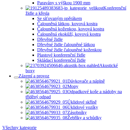
Paravány s výškou 1900 mm
Konferenční
židle a křesla
Se síťovaným opěrákem
Čalouněná látkou, kovová kostra
Čalouněná koženkou, kovová kostra
Čalouněná ekokůží, kovová kostra
Dřevěné židle
Dřevěné židle čalouněné látkou
Dřevěné židle čalouněné koženkou
Plastové konferenční židle
Skládací konferenční židle
Akustické
boxy
Zázemí a provoz
Dávkovače a náplně
Mopy
Odpadkové koše a nádoby na
tříděný odpad
Úklidové skříně
Úklidové vozíky
Zásobníky
Žebříky a schůdky
Všechny kategorie