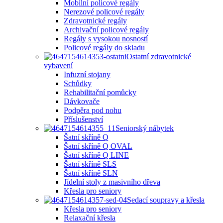
Mobilní policové regály
Nerezové policové regály
Zdravotnické regály
Archivační policové regály
Regály s vysokou nosností
Policové regály do skladu
Ostatní zdravotnické
vybavení
Infuzní stojany
Schůdky
Rehabilitační pomůcky
Dávkovače
Podpěra pod nohu
Příslušenství
Seniorský nábytek
Šatní skříně Q
Šatní skříně Q OVAL
Šatní skříně Q LINE
Šatní skříně SLS
Šatní skříně SLN
Jídelní stoly z masivního dřeva
Křesla pro seniory
Sedací soupravy a křesla
Křesla pro seniory
Relaxační křesla