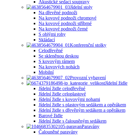
Akustické sedací soupravy
Jídelní stoly
Na dřevěné podnoži
Na kovové podnoži chromové
Na kovové podnoži stříbrné
Na kovové podnoži černé
S oblými rohy
Skládací
Konferenční stolky
Celodřevěné
Se skleněnou deskou
S kovovým rámem
Na kovových nohách
Mobilní
Provozní vybavení
Jídelní židle
Jídelní židle celodřevěné
Jídelní židle celoplastové
Jídelní židle s kovovými nohami
Jídelní židle s plastovým sedákem a opěrákem
Jídelní židle s dřevěným sedákem a opěrákem
Barové židle
Jídelní židle s čalouněným sedákem
Paravány
Čalouněné paravány