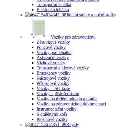
Transportní lehátka
Elektrická lehátka
Jídelní stolky a noční stolky
Vozíky pro zdravotnictví
Zásuvkové vozíky
Policové vozíky
Vozíky pod lehátka
Asistenční vozíky
Vizitové vozíky
Transportní a klecové vozíky
Emergency vozíky
Nástrojové vozíky
Přístrojové vozíky
Vozíky - ISO koše
Vozíky s příslušenstvím
Vozíky na třídění odpadu a prádla
Vozíky na zdravotnickou dokumentaci
Instrumentační vozíky
S drátěnými koši
Plošinové vozíky
Regály