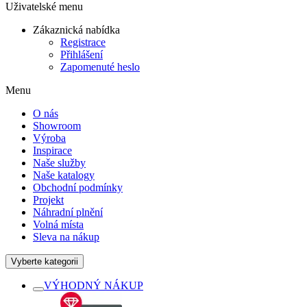
Uživatelské menu
Zákaznická nabídka
Registrace
Přihlášení
Zapomenuté heslo
Menu
O nás
Showroom
Výroba
Inspirace
Naše služby
Naše katalogy
Obchodní podmínky
Projekt
Náhradní plnění
Volná místa
Sleva na nákup
Vyberte kategorii
VÝHODNÝ NÁKUP