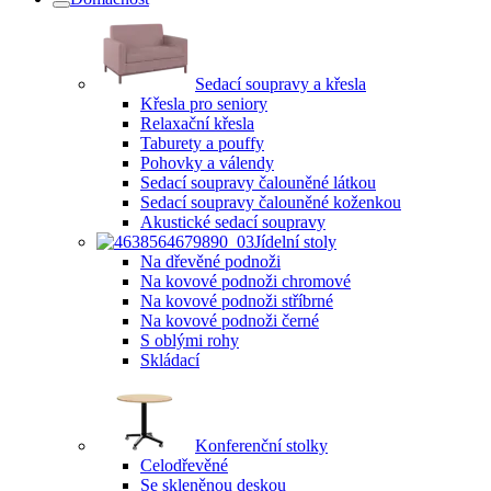
Sedací soupravy a křesla
Křesla pro seniory
Relaxační křesla
Taburety a pouffy
Pohovky a válendy
Sedací soupravy čalouněné látkou
Sedací soupravy čalouněné koženkou
Akustické sedací soupravy
Jídelní stoly
Na dřevěné podnoži
Na kovové podnoži chromové
Na kovové podnoži stříbrné
Na kovové podnoži černé
S oblými rohy
Skládací
Konferenční stolky
Celodřevěné
Se skleněnou deskou