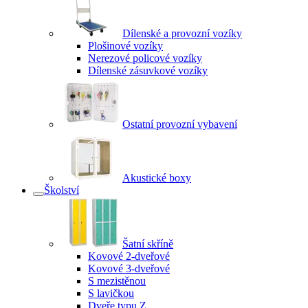
Dílenské a provozní vozíky
Plošinové vozíky
Nerezové policové vozíky
Dílenské zásuvkové vozíky
Ostatní provozní vybavení
Akustické boxy
Školství
Šatní skříně
Kovové 2-dveřové
Kovové 3-dveřové
S mezistěnou
S lavičkou
Dveře typu Z