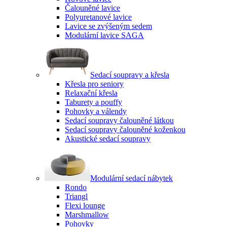
Čalouněné lavice
Polyuretanové lavice
Lavice se zvýšeným sedem
Modulární lavice SAGA
Sedací soupravy a křesla
Křesla pro seniory
Relaxační křesla
Taburety a pouffy
Pohovky a válendy
Sedací soupravy čalouněné látkou
Sedací soupravy čalouněné koženkou
Akustické sedací soupravy
Modulární sedací nábytek
Rondo
Triangl
Flexi lounge
Marshmallow
Pohovky