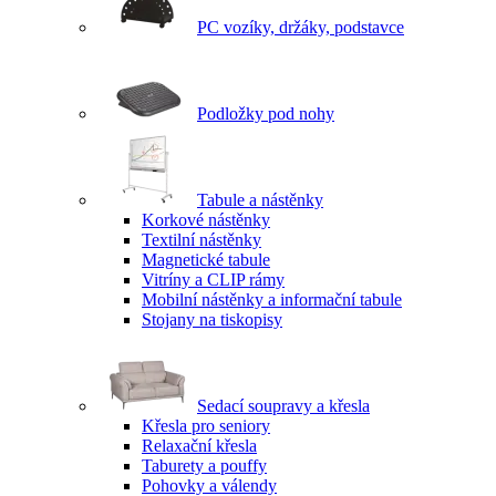
PC vozíky, držáky, podstavce
Podložky pod nohy
Tabule a nástěnky
Korkové nástěnky
Textilní nástěnky
Magnetické tabule
Vitríny a CLIP rámy
Mobilní nástěnky a informační tabule
Stojany na tiskopisy
Sedací soupravy a křesla
Křesla pro seniory
Relaxační křesla
Taburety a pouffy
Pohovky a válendy