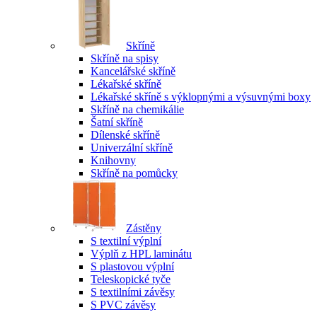
Skříně
Skříně na spisy
Kancelářské skříně
Lékařské skříně
Lékařské skříně s výklopnými a výsuvnými boxy
Skříně na chemikálie
Šatní skříně
Dílenské skříně
Univerzální skříně
Knihovny
Skříně na pomůcky
Zástěny
S textilní výplní
Výplň z HPL laminátu
S plastovou výplní
Teleskopické tyče
S textilními závěsy
S PVC závěsy