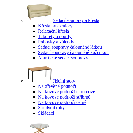
Sedací soupravy a křesla
Křesla pro seniory
Relaxační křesla
Taburety a pouffy
Pohovky a válendy
Sedací soupravy čalouněné látkou
Sedací soupravy čalouněné koženkou
Akustické sedací soupravy
Jídelní stoly
Na dřevěné podnoži
Na kovové podnoži chromové
Na kovové podnoži stříbrné
Na kovové podnoži černé
S oblými rohy
Skládací