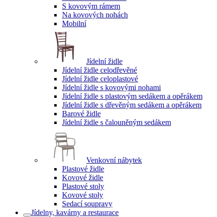
S kovovým rámem
Na kovových nohách
Mobilní
Jídelní židle
Jídelní židle celodřevěné
Jídelní židle celoplastové
Jídelní židle s kovovými nohami
Jídelní židle s plastovým sedákem a opěrákem
Jídelní židle s dřevěným sedákem a opěrákem
Barové židle
Jídelní židle s čalouněným sedákem
Venkovní nábytek
Plastové židle
Kovové židle
Plastové stoly
Kovové stoly
Sedací soupravy
Jídelny, kavárny a restaurace