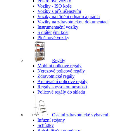
Přístrojové vozíky
Vozíky - ISO koše
Vozíky s příslušenstvím
Vozíky na třídění odpadu a prádla
Vozíky na zdravotnickou dokumentaci
Instrumentační vozíky
S drátěnými koši
Plošinové vozíky
Regály
Mobilní policové regály
Nerezové policové regály
Zdravotnické regály
Archivační policové regály
Regály s vysokou nosností
Policové regály do skladu
Ostatní zdravotnické vybavení
Infuzní stojany
Schůdky
Rehabilitační pomůcky