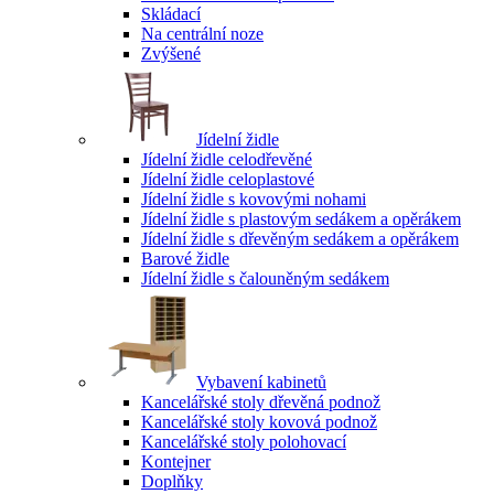
Skládací
Na centrální noze
Zvýšené
Jídelní židle
Jídelní židle celodřevěné
Jídelní židle celoplastové
Jídelní židle s kovovými nohami
Jídelní židle s plastovým sedákem a opěrákem
Jídelní židle s dřevěným sedákem a opěrákem
Barové židle
Jídelní židle s čalouněným sedákem
Vybavení kabinetů
Kancelářské stoly dřevěná podnož
Kancelářské stoly kovová podnož
Kancelářské stoly polohovací
Kontejner
Doplňky