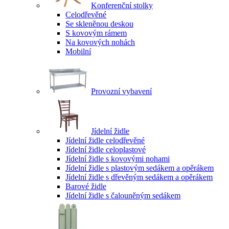
Konferenční stolky
Celodřevěné
Se skleněnou deskou
S kovovým rámem
Na kovových nohách
Mobilní
Provozní vybavení
Jídelní židle
Jídelní židle celodřevěné
Jídelní židle celoplastové
Jídelní židle s kovovými nohami
Jídelní židle s plastovým sedákem a opěrákem
Jídelní židle s dřevěným sedákem a opěrákem
Barové židle
Jídelní židle s čalouněným sedákem