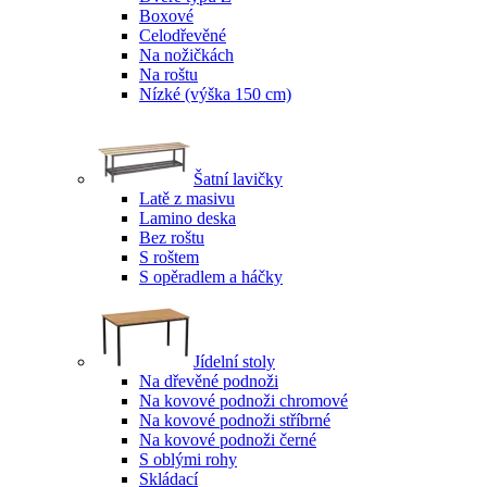
Boxové
Celodřevěné
Na nožičkách
Na roštu
Nízké (výška 150 cm)
Šatní lavičky
Latě z masivu
Lamino deska
Bez roštu
S roštem
S opěradlem a háčky
Jídelní stoly
Na dřevěné podnoži
Na kovové podnoži chromové
Na kovové podnoži stříbrné
Na kovové podnoži černé
S oblými rohy
Skládací