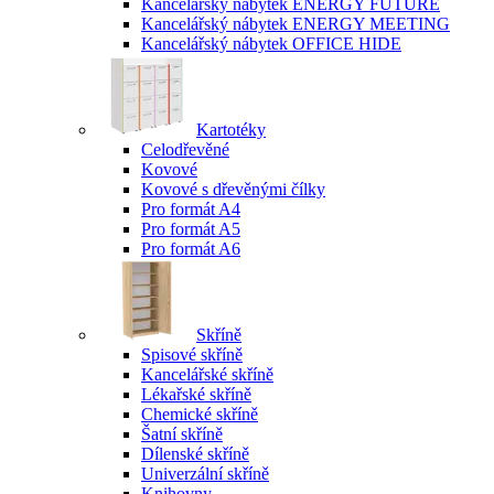
Kancelářský nábytek ENERGY FUTURE
Kancelářský nábytek ENERGY MEETING
Kancelářský nábytek OFFICE HIDE
Kartotéky
Celodřevěné
Kovové
Kovové s dřevěnými čílky
Pro formát A4
Pro formát A5
Pro formát A6
Skříně
Spisové skříně
Kancelářské skříně
Lékařské skříně
Chemické skříně
Šatní skříně
Dílenské skříně
Univerzální skříně
Knihovny