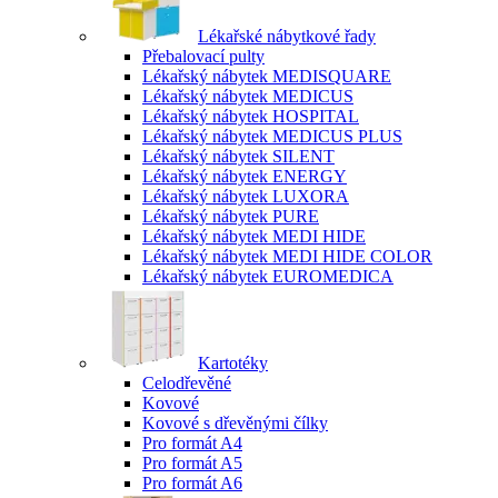
Lékařské nábytkové řady
Přebalovací pulty
Lékařský nábytek MEDISQUARE
Lékařský nábytek MEDICUS
Lékařský nábytek HOSPITAL
Lékařský nábytek MEDICUS PLUS
Lékařský nábytek SILENT
Lékařský nábytek ENERGY
Lékařský nábytek LUXORA
Lékařský nábytek PURE
Lékařský nábytek MEDI HIDE
Lékařský nábytek MEDI HIDE COLOR
Lékařský nábytek EUROMEDICA
Kartotéky
Celodřevěné
Kovové
Kovové s dřevěnými čílky
Pro formát A4
Pro formát A5
Pro formát A6