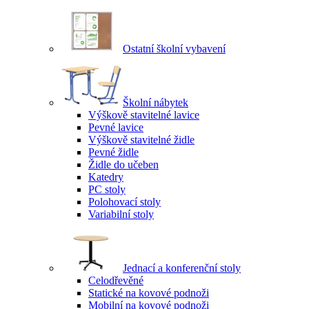
Ostatní školní vybavení
Školní nábytek
Výškově stavitelné lavice
Pevné lavice
Výškově stavitelné židle
Pevné židle
Židle do učeben
Katedry
PC stoly
Polohovací stoly
Variabilní stoly
Jednací a konferenční stoly
Celodřevěné
Statické na kovové podnoži
Mobilní na kovové podnoži