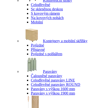
Konferenční stolky
Celodřevěné
Se skleněnou deskou
S kovovým rámem
Na kovových nohách
Mobilní
Kontejnery a mobilní skříňky
Pojízdné
Přístavné
Pojízdné s polštářem
Paravány
Čalouněné paravány
Celodřevěné paravány LINE
Celodřevěné paravány ROUND
Paravány s výškou 1600 mm
Paravány s výškou 1900 mm