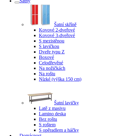
Šatny
Šatní skříně
Kovové 2-dveřové
Kovové 3-dveřové
S mezistěnou
S lavičkou
Dveře typu Z
Boxové
Celodřevěné
Na nožičkách
Na roštu
Nízké (výška 150 cm)
Šatní lavičky
Latě z masivu
Lamino deska
Bez roštu
S roštem
S opěradlem a háčky
Domácnost