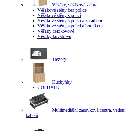
Věšáky, věšákové stěny
Věšákové stěny bez police
Věšákové stěny s policí
Věšákové stěny s policí a zrcadlem
Věšákové stěny s policí a botníkem
Věšáky celokovové
Věšáky kov/dřevo
Trezory
Kuchyňky
COFDATE
Multimediální zásuvková centra, vedení
kabelů