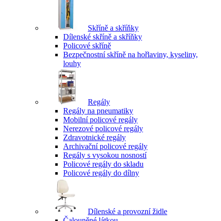
Skříně a skříňky
Dílenské skříně a skříňky
Policové skříně
Bezpečnostní skříně na hořlaviny, kyseliny,
louhy
Regály
Regály na pneumatiky
Mobilní policové regály
Nerezové policové regály
Zdravotnické regály
Archivační policové regály
Regály s vysokou nosností
Policové regály do skladu
Policové regály do dílny
Dílenské a provozní židle
Čalouněné látkou