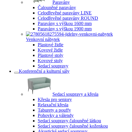
Paravány
Čalouněné paravány
Celodřevěné paravány LINE
Celodřevěné paravány ROUND
Paravány s výškou 1600 mm
Paravány s výškou 1900 mm
Venkovní nábytek
Plastové židle
Kovové židle
Plastové stoly
Kovové stoly
Sedací soupravy
Konferenční a kulturní sály
Sedací soupravy a křesla
Křesla pro seniory
Relaxační křesla
Taburety a pouffy
Pohovky a válendy
Sedací soupravy čalouněné látkou
Sedací soupravy čalouněné koženkou
Akustické sedací soupravy