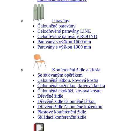
Paravány
Čalouněné paravány
Celodřevěné paravány LINE
Celodřevěné paravány ROUND
Paravány s výškou 1600 mm
Paravány s výškou 1900 mm
Konferenční židle a křesla
Se síťovaným opěrákem
Čalouněná látkou, kovová kostra
Čalouněná koženkou, kovová kostra
Čalouněná ekokůží, kovová kostra
Dřevěné židle
Dřevěné židle čalouněné látkou
Dřevěné židle čalouněné koženkou
Plastové konferenční židle
Skládací konferenční židle