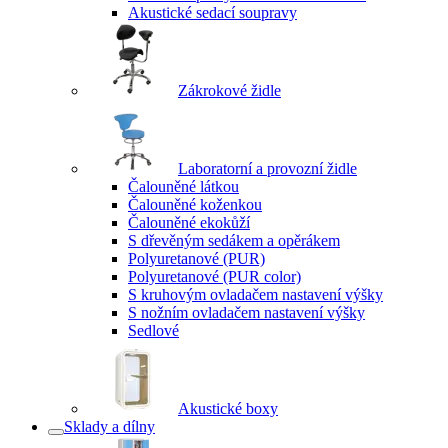
Akustické sedací soupravy
Zákrokové židle
Laboratorní a provozní židle
Čalouněné látkou
Čalouněné koženkou
Čalouněné ekokůží
S dřevěným sedákem a opěrákem
Polyuretanové (PUR)
Polyuretanové (PUR color)
S kruhovým ovladačem nastavení výšky
S nožním ovladačem nastavení výšky
Sedlové
Akustické boxy
Sklady a dílny