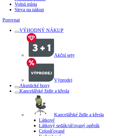
Volná místa
Sleva na nákup
Porovnat
VÝHODNÝ NÁKUP
Akční sety
Výprodej
Akustické boxy
Kancelářské židle a křesla
Kancelářské židle a křesla
Látkové
Látkový sedák/síťovaný opěrák
Celosíťované