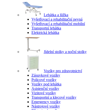
Lehátka a lůžka
Vyšetřovací a rehabilitační pevná
Vyšetřovací a rehabilitační mobilní
Transportní lehátka
Elektrická lehátka
Jídelní stolky a noční stolky
Vozíky pro zdravotnictví
Zásuvkové vozíky
Policové vozíky
Vozíky pod lehátka
Asistenční vozíky
Vizitové vozíky
Transportní a klecové vozíky
Emergency vozíky
Nástrojové vozíky