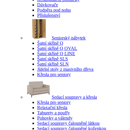
Dávkovače
Podpěra pod nohu
Příslušenství
Seniorský nábytek
Šatní skříně Q
Šatní skříně Q OVAL
Šatní skříně Q LINE
Šatní skříně SLS
Šatní skříně SLN
Jídelní stoly z masivního dřeva
Křesla pro seniory
Sedací soupravy a křesla
Křesla pro seniory
Relaxační křesla
Taburety a pouffy
Pohovky a válendy
Sedací soupravy čalouněné látkou
Sedací soupravy čalouněné koženkou