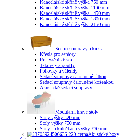
Kancelářské skříně výška 750 mm
Kancelářské skříně výška 1100 mm
Kancelářské skříně výška 1450 mm
Kancelářské skříně výška 1800 mm
Kancelářské skříně výška 2150 mm
Sedací soupravy a křesla
Křesla pro seniory
Relaxační křesla
Taburety a pouffy
Pohovky a válendy
Sedací soupravy čalouněné látkou
Sedací soupravy čalouněné koženkou
Akustické sedací soupravy
Modulární hravé stoly
Stoly výšky 520 mm
Stoly výšky 750 mm
Stoly na kolečkách výšky 750 mm
Akustické boxy