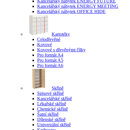
Kancelářský nábytek ENERGY FUTURE
Kancelářský nábytek ENERGY MEETING
Kancelářský nábytek OFFICE HIDE
Kartotéky
Celodřevěné
Kovové
Kovové s dřevěnými čílky
Pro formát A4
Pro formát A5
Pro formát A6
Skříně
Spisové skříně
Kancelářské skříně
Lékařské skříně
Chemické skříně
Šatní skříně
Dílenské skříně
Univerzální skříně
Knihovny