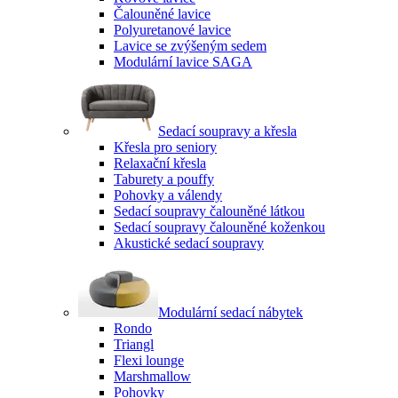
Čalouněné lavice
Polyuretanové lavice
Lavice se zvýšeným sedem
Modulární lavice SAGA
Sedací soupravy a křesla
Křesla pro seniory
Relaxační křesla
Taburety a pouffy
Pohovky a válendy
Sedací soupravy čalouněné látkou
Sedací soupravy čalouněné koženkou
Akustické sedací soupravy
Modulární sedací nábytek
Rondo
Triangl
Flexi lounge
Marshmallow
Pohovky