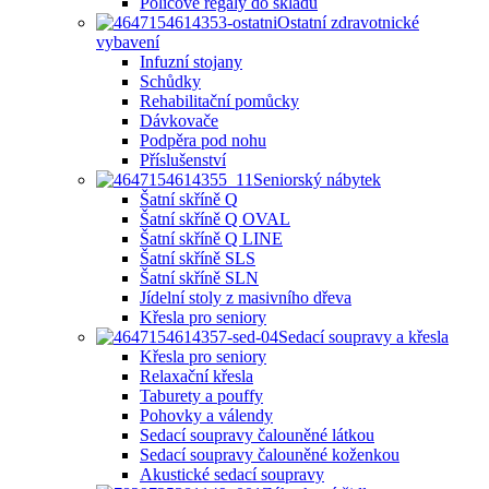
Policové regály do skladu
Ostatní zdravotnické
vybavení
Infuzní stojany
Schůdky
Rehabilitační pomůcky
Dávkovače
Podpěra pod nohu
Příslušenství
Seniorský nábytek
Šatní skříně Q
Šatní skříně Q OVAL
Šatní skříně Q LINE
Šatní skříně SLS
Šatní skříně SLN
Jídelní stoly z masivního dřeva
Křesla pro seniory
Sedací soupravy a křesla
Křesla pro seniory
Relaxační křesla
Taburety a pouffy
Pohovky a válendy
Sedací soupravy čalouněné látkou
Sedací soupravy čalouněné koženkou
Akustické sedací soupravy