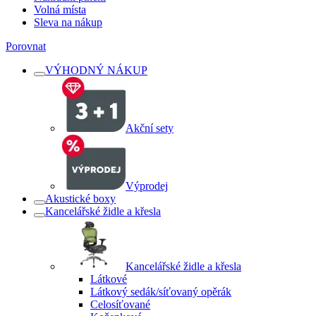
Volná místa
Sleva na nákup
Porovnat
VÝHODNÝ NÁKUP
Akční sety
Výprodej
Akustické boxy
Kancelářské židle a křesla
Kancelářské židle a křesla
Látkové
Látkový sedák/síťovaný opěrák
Celosíťované