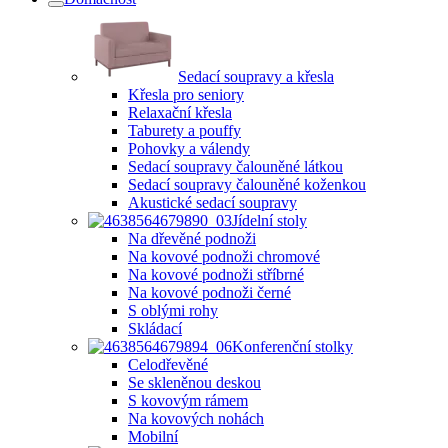
Sedací soupravy a křesla
Křesla pro seniory
Relaxační křesla
Taburety a pouffy
Pohovky a válendy
Sedací soupravy čalouněné látkou
Sedací soupravy čalouněné koženkou
Akustické sedací soupravy
Jídelní stoly
Na dřevěné podnoži
Na kovové podnoži chromové
Na kovové podnoži stříbrné
Na kovové podnoži černé
S oblými rohy
Skládací
Konferenční stolky
Celodřevěné
Se skleněnou deskou
S kovovým rámem
Na kovových nohách
Mobilní