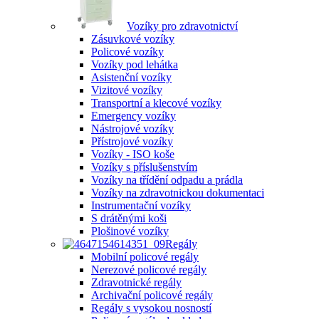
Vozíky pro zdravotnictví
Zásuvkové vozíky
Policové vozíky
Vozíky pod lehátka
Asistenční vozíky
Vizitové vozíky
Transportní a klecové vozíky
Emergency vozíky
Nástrojové vozíky
Přístrojové vozíky
Vozíky - ISO koše
Vozíky s příslušenstvím
Vozíky na třídění odpadu a prádla
Vozíky na zdravotnickou dokumentaci
Instrumentační vozíky
S drátěnými koši
Plošinové vozíky
Regály
Mobilní policové regály
Nerezové policové regály
Zdravotnické regály
Archivační policové regály
Regály s vysokou nosností