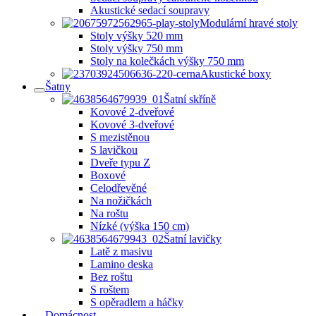
Akustické sedací soupravy
Modulární hravé stoly
Stoly výšky 520 mm
Stoly výšky 750 mm
Stoly na kolečkách výšky 750 mm
Akustické boxy
Šatny
Šatní skříně
Kovové 2-dveřové
Kovové 3-dveřové
S mezistěnou
S lavičkou
Dveře typu Z
Boxové
Celodřevěné
Na nožičkách
Na roštu
Nízké (výška 150 cm)
Šatní lavičky
Latě z masivu
Lamino deska
Bez roštu
S roštem
S opěradlem a háčky
Domácnost