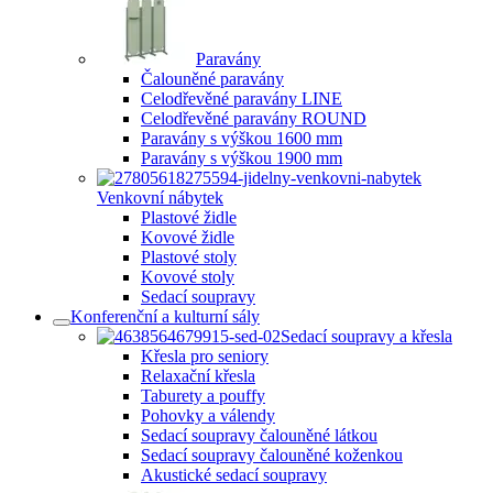
Paravány
Čalouněné paravány
Celodřevěné paravány LINE
Celodřevěné paravány ROUND
Paravány s výškou 1600 mm
Paravány s výškou 1900 mm
Venkovní nábytek
Plastové židle
Kovové židle
Plastové stoly
Kovové stoly
Sedací soupravy
Konferenční a kulturní sály
Sedací soupravy a křesla
Křesla pro seniory
Relaxační křesla
Taburety a pouffy
Pohovky a válendy
Sedací soupravy čalouněné látkou
Sedací soupravy čalouněné koženkou
Akustické sedací soupravy