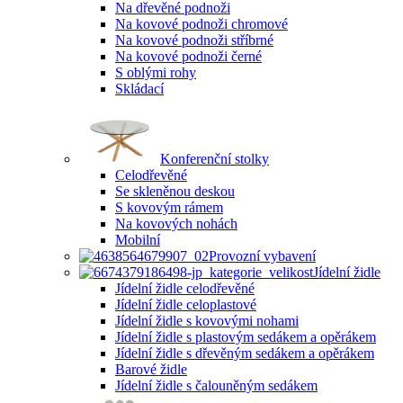
Na dřevěné podnoži
Na kovové podnoži chromové
Na kovové podnoži stříbrné
Na kovové podnoži černé
S oblými rohy
Skládací
Konferenční stolky
Celodřevěné
Se skleněnou deskou
S kovovým rámem
Na kovových nohách
Mobilní
Provozní vybavení
Jídelní židle
Jídelní židle celodřevěné
Jídelní židle celoplastové
Jídelní židle s kovovými nohami
Jídelní židle s plastovým sedákem a opěrákem
Jídelní židle s dřevěným sedákem a opěrákem
Barové židle
Jídelní židle s čalouněným sedákem