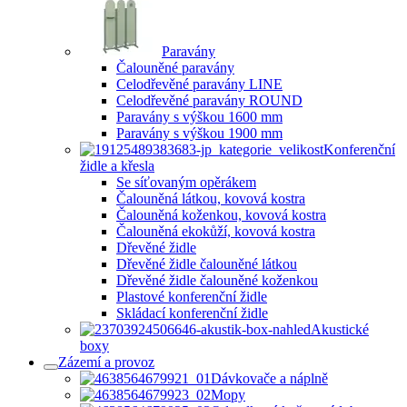
Paravány
Čalouněné paravány
Celodřevěné paravány LINE
Celodřevěné paravány ROUND
Paravány s výškou 1600 mm
Paravány s výškou 1900 mm
Konferenční
židle a křesla
Se síťovaným opěrákem
Čalouněná látkou, kovová kostra
Čalouněná koženkou, kovová kostra
Čalouněná ekokůží, kovová kostra
Dřevěné židle
Dřevěné židle čalouněné látkou
Dřevěné židle čalouněné koženkou
Plastové konferenční židle
Skládací konferenční židle
Akustické
boxy
Zázemí a provoz
Dávkovače a náplně
Mopy