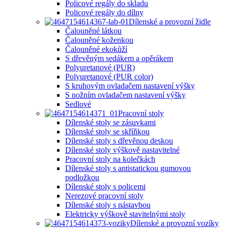
Policové regály do skladu
Policové regály do dílny
Dílenské a provozní židle
Čalouněné látkou
Čalouněné koženkou
Čalouněné ekokůží
S dřevěným sedákem a opěrákem
Polyuretanové (PUR)
Polyuretanové (PUR color)
S kruhovým ovladačem nastavení výšky
S nožním ovladačem nastavení výšky
Sedlové
Pracovní stoly
Dílenské stoly se zásuvkami
Dílenské stoly se skříňkou
Dílenské stoly s dřevěnou deskou
Dílenské stoly výškově nastavitelné
Pracovní stoly na kolečkách
Dílenské stoly s antistatickou gumovou
podložkou
Dílenské stoly s policemi
Nerezové pracovní stoly
Dílenské stoly s nástavbou
Elektricky výškově stavitelnými stoly
Dílenské a provozní vozíky