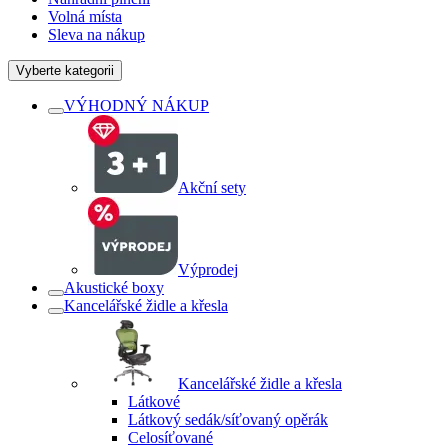
Volná místa
Sleva na nákup
Vyberte kategorii
VÝHODNÝ NÁKUP
Akční sety
Výprodej
Akustické boxy
Kancelářské židle a křesla
Kancelářské židle a křesla
Látkové
Látkový sedák/síťovaný opěrák
Celosíťované