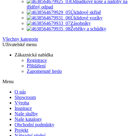
Odpadkové koše a nádoby na
tříděný odpad
Úklidové skříně
Úklidové vozíky
Zásobníky
Žebříky a schůdky
Všechny kategorie
Uživatelské menu
Zákaznická nabídka
Registrace
Přihlášení
Zapomenuté heslo
Menu
O nás
Showroom
Výroba
Inspirace
Naše služby
Naše katalogy
Obchodní podmínky
Projekt
Náhradní plnění