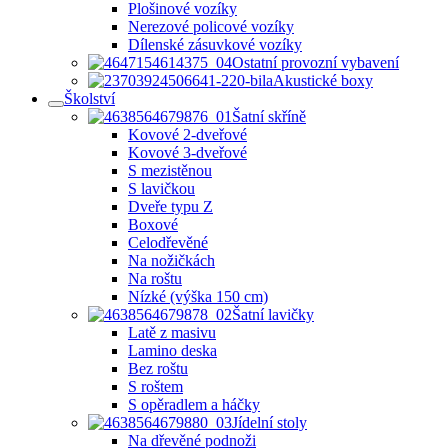
Plošinové vozíky
Nerezové policové vozíky
Dílenské zásuvkové vozíky
Ostatní provozní vybavení
Akustické boxy
Školství
Šatní skříně
Kovové 2-dveřové
Kovové 3-dveřové
S mezistěnou
S lavičkou
Dveře typu Z
Boxové
Celodřevěné
Na nožičkách
Na roštu
Nízké (výška 150 cm)
Šatní lavičky
Latě z masivu
Lamino deska
Bez roštu
S roštem
S opěradlem a háčky
Jídelní stoly
Na dřevěné podnoži