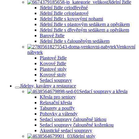
Jídelní židle
Jídelní židle celodřevěné
Jídelní židle celoplastové
Jídelní židle s kovovými nohami
Jídelní židle s plastovým sedákem a opěrákem
Jídelní židle s dřevěným sedákem a opěrákem
Barové židle
Jídelní židle s čalouněným sedákem
Venkovní
nábytek
Plastové židle
Kovové židle
Plastové stoly
Kovové stoly
Sedací soupravy
Jídelny, kavárny a restaurace
Sedací soupravy a křesla
Křesla pro seniory
Relaxační křesla
Taburety a pouffy
Pohovky a válendy
Sedací soupravy čalouněné látkou
Sedací soupravy čalouněné koženkou
Akustické sedací soupravy
Jídelní stoly