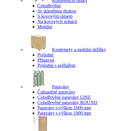
Konferenční stolky
Celodřevěné
Se skleněnou deskou
S kovovým rámem
Na kovových nohách
Mobilní
Kontejnery a mobilní skříňky
Pojízdné
Přístavné
Pojízdné s polštářem
Paravány
Čalouněné paravány
Celodřevěné paravány LINE
Celodřevěné paravány ROUND
Paravány s výškou 1600 mm
Paravány s výškou 1900 mm