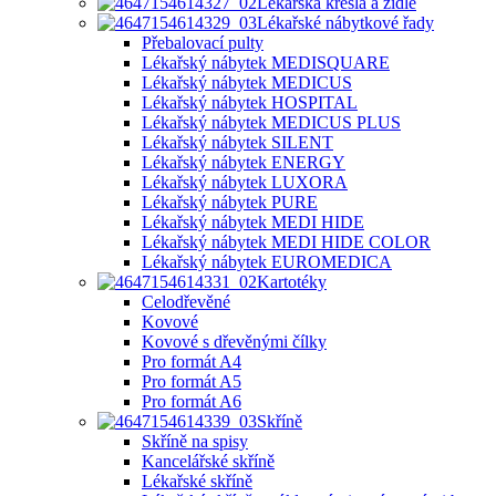
Lékařská křesla a židle
Lékařské nábytkové řady
Přebalovací pulty
Lékařský nábytek MEDISQUARE
Lékařský nábytek MEDICUS
Lékařský nábytek HOSPITAL
Lékařský nábytek MEDICUS PLUS
Lékařský nábytek SILENT
Lékařský nábytek ENERGY
Lékařský nábytek LUXORA
Lékařský nábytek PURE
Lékařský nábytek MEDI HIDE
Lékařský nábytek MEDI HIDE COLOR
Lékařský nábytek EUROMEDICA
Kartotéky
Celodřevěné
Kovové
Kovové s dřevěnými čílky
Pro formát A4
Pro formát A5
Pro formát A6
Skříně
Skříně na spisy
Kancelářské skříně
Lékařské skříně