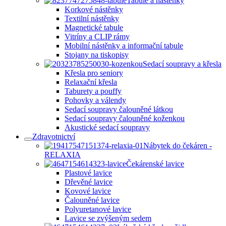
Tabule a nástěnky
Korkové nástěnky
Textilní nástěnky
Magnetické tabule
Vitríny a CLIP rámy
Mobilní nástěnky a informační tabule
Stojany na tiskopisy
Sedací soupravy a křesla
Křesla pro seniory
Relaxační křesla
Taburety a pouffy
Pohovky a válendy
Sedací soupravy čalouněné látkou
Sedací soupravy čalouněné koženkou
Akustické sedací soupravy
Zdravotnictví
Nábytek do čekáren -
RELAXIA
Čekárenské lavice
Plastové lavice
Dřevěné lavice
Kovové lavice
Čalouněné lavice
Polyuretanové lavice
Lavice se zvýšeným sedem