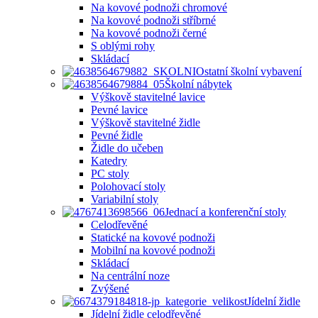
Na kovové podnoži chromové
Na kovové podnoži stříbrné
Na kovové podnoži černé
S oblými rohy
Skládací
Ostatní školní vybavení
Školní nábytek
Výškově stavitelné lavice
Pevné lavice
Výškově stavitelné židle
Pevné židle
Židle do učeben
Katedry
PC stoly
Polohovací stoly
Variabilní stoly
Jednací a konferenční stoly
Celodřevěné
Statické na kovové podnoži
Mobilní na kovové podnoži
Skládací
Na centrální noze
Zvýšené
Jídelní židle
Jídelní židle celodřevěné