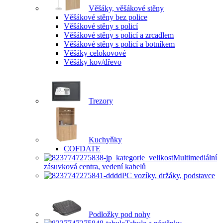
Věšáky, věšákové stěny
Věšákové stěny bez police
Věšákové stěny s policí
Věšákové stěny s policí a zrcadlem
Věšákové stěny s policí a botníkem
Věšáky celokovové
Věšáky kov/dřevo
Trezory
Kuchyňky
COFDATE
Multimediální
zásuvková centra, vedení kabelů
PC vozíky, držáky, podstavce
Podložky pod nohy