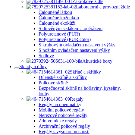
Zákrokové židle
Laboratorní a provozní židle
Čalouněné látkou
Čalouněné koženkou
Čalouněné ekokůží
S dřevěným sedákem a opěrákem
Polyuretanové (PUR)
Polyuretanové (PUR color)
S kruhovým ovladačem nastavení výšky
S nožním ovladačem nastavení výšky
Sedlové
Akustické boxy
Sklady a dílny
Skříně a skříňky
Dílenské skříně a skříňky
Policové skříně
Bezpečnostní skříně na hořlaviny, kyseliny,
louhy
Regály
Regály na pneumatiky
Mobilní policové regály
Nerezové policové regály
Zdravotnické regály
Archivační policové regály
Regály s vysokou nosností