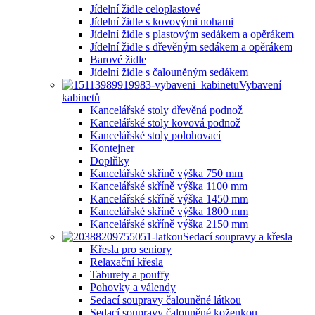
Jídelní židle celoplastové
Jídelní židle s kovovými nohami
Jídelní židle s plastovým sedákem a opěrákem
Jídelní židle s dřevěným sedákem a opěrákem
Barové židle
Jídelní židle s čalouněným sedákem
Vybavení
kabinetů
Kancelářské stoly dřevěná podnož
Kancelářské stoly kovová podnož
Kancelářské stoly polohovací
Kontejner
Doplňky
Kancelářské skříně výška 750 mm
Kancelářské skříně výška 1100 mm
Kancelářské skříně výška 1450 mm
Kancelářské skříně výška 1800 mm
Kancelářské skříně výška 2150 mm
Sedací soupravy a křesla
Křesla pro seniory
Relaxační křesla
Taburety a pouffy
Pohovky a válendy
Sedací soupravy čalouněné látkou
Sedací soupravy čalouněné koženkou