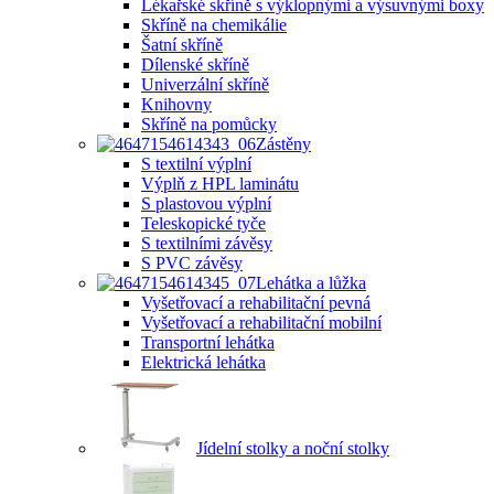
Lékařské skříně s výklopnými a výsuvnými boxy
Skříně na chemikálie
Šatní skříně
Dílenské skříně
Univerzální skříně
Knihovny
Skříně na pomůcky
Zástěny
S textilní výplní
Výplň z HPL laminátu
S plastovou výplní
Teleskopické tyče
S textilními závěsy
S PVC závěsy
Lehátka a lůžka
Vyšetřovací a rehabilitační pevná
Vyšetřovací a rehabilitační mobilní
Transportní lehátka
Elektrická lehátka
Jídelní stolky a noční stolky