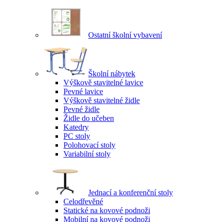
Ostatní školní vybavení
Školní nábytek
Výškově stavitelné lavice
Pevné lavice
Výškově stavitelné židle
Pevné židle
Židle do učeben
Katedry
PC stoly
Polohovací stoly
Variabilní stoly
Jednací a konferenční stoly
Celodřevěné
Statické na kovové podnoži
Mobilní na kovové podnoži