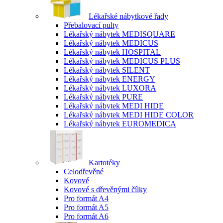
Lékařské nábytkové řady
Přebalovací pulty
Lékařský nábytek MEDISQUARE
Lékařský nábytek MEDICUS
Lékařský nábytek HOSPITAL
Lékařský nábytek MEDICUS PLUS
Lékařský nábytek SILENT
Lékařský nábytek ENERGY
Lékařský nábytek LUXORA
Lékařský nábytek PURE
Lékařský nábytek MEDI HIDE
Lékařský nábytek MEDI HIDE COLOR
Lékařský nábytek EUROMEDICA
Kartotéky
Celodřevěné
Kovové
Kovové s dřevěnými čílky
Pro formát A4
Pro formát A5
Pro formát A6