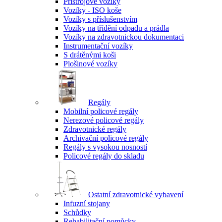
Přístrojové vozíky
Vozíky - ISO koše
Vozíky s příslušenstvím
Vozíky na třídění odpadu a prádla
Vozíky na zdravotnickou dokumentaci
Instrumentační vozíky
S drátěnými koši
Plošinové vozíky
Regály
Mobilní policové regály
Nerezové policové regály
Zdravotnické regály
Archivační policové regály
Regály s vysokou nosností
Policové regály do skladu
Ostatní zdravotnické vybavení
Infuzní stojany
Schůdky
Rehabilitační pomůcky