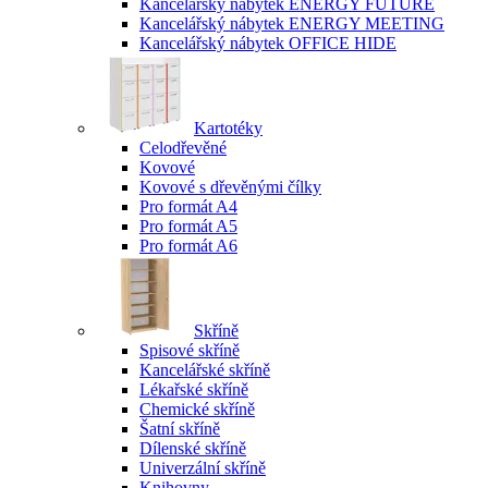
Kancelářský nábytek ENERGY FUTURE
Kancelářský nábytek ENERGY MEETING
Kancelářský nábytek OFFICE HIDE
Kartotéky
Celodřevěné
Kovové
Kovové s dřevěnými čílky
Pro formát A4
Pro formát A5
Pro formát A6
Skříně
Spisové skříně
Kancelářské skříně
Lékařské skříně
Chemické skříně
Šatní skříně
Dílenské skříně
Univerzální skříně
Knihovny