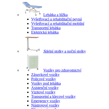
Lehátka a lůžka
Vyšetřovací a rehabilitační pevná
Vyšetřovací a rehabilitační mobilní
Transportní lehátka
Elektrická lehátka
Jídelní stolky a noční stolky
Vozíky pro zdravotnictví
Zásuvkové vozíky
Policové vozíky
Vozíky pod lehátka
Asistenční vozíky
Vizitové vozíky
Transportní a klecové vozíky
Emergency vozíky
Nástrojové vozíky