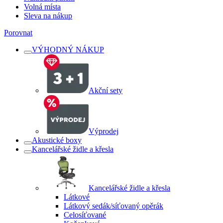
Volná místa
Sleva na nákup
Porovnat
VÝHODNÝ NÁKUP
Akční sety
Výprodej
Akustické boxy
Kancelářské židle a křesla
Kancelářské židle a křesla
Látkové
Látkový sedák/síťovaný opěrák
Celosíťované