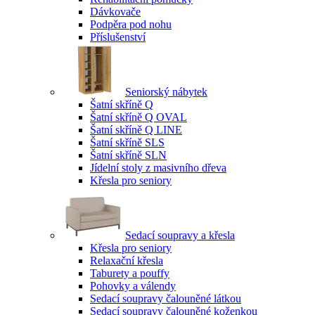
Dávkovače
Podpěra pod nohu
Příslušenství
Seniorský nábytek
Šatní skříně Q
Šatní skříně Q OVAL
Šatní skříně Q LINE
Šatní skříně SLS
Šatní skříně SLN
Jídelní stoly z masivního dřeva
Křesla pro seniory
Sedací soupravy a křesla
Křesla pro seniory
Relaxační křesla
Taburety a pouffy
Pohovky a válendy
Sedací soupravy čalouněné látkou
Sedací soupravy čalouněné koženkou