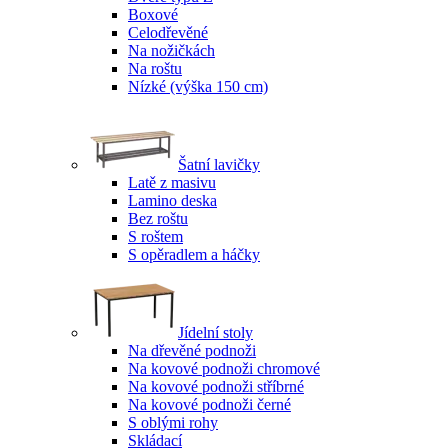
Boxové
Celodřevěné
Na nožičkách
Na roštu
Nízké (výška 150 cm)
Šatní lavičky
Latě z masivu
Lamino deska
Bez roštu
S roštem
S opěradlem a háčky
Jídelní stoly
Na dřevěné podnoži
Na kovové podnoži chromové
Na kovové podnoži stříbrné
Na kovové podnoži černé
S oblými rohy
Skládací