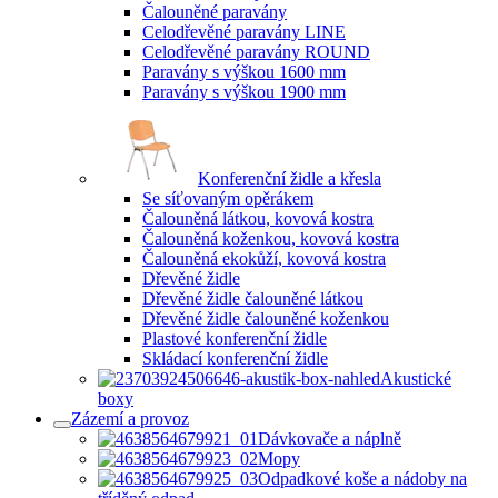
Čalouněné paravány
Celodřevěné paravány LINE
Celodřevěné paravány ROUND
Paravány s výškou 1600 mm
Paravány s výškou 1900 mm
Konferenční židle a křesla
Se síťovaným opěrákem
Čalouněná látkou, kovová kostra
Čalouněná koženkou, kovová kostra
Čalouněná ekokůží, kovová kostra
Dřevěné židle
Dřevěné židle čalouněné látkou
Dřevěné židle čalouněné koženkou
Plastové konferenční židle
Skládací konferenční židle
Akustické
boxy
Zázemí a provoz
Dávkovače a náplně
Mopy
Odpadkové koše a nádoby na