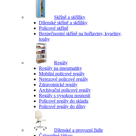
Skříně a skříňky
Dílenské skříně a skříňky
Policové skříně
Bezpečnostní skříně na hořlaviny, kyseliny,
louhy
Regály
Regály na pneumatiky
Mobilní policové regály
Nerezové policové regály
Zdravotnické regály
Archivační policové regály
Regály s vysokou nosností
Policové regály do skladu
Policové regály do dílny
Dílenské a provozní židle
Čalouněné látkou