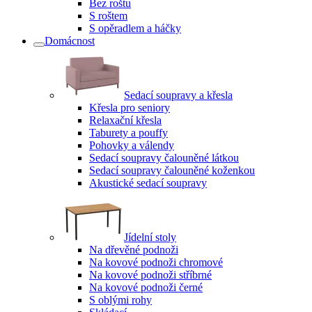
Bez roštu
S roštem
S opěradlem a háčky
Domácnost
Sedací soupravy a křesla
Křesla pro seniory
Relaxační křesla
Taburety a pouffy
Pohovky a válendy
Sedací soupravy čalouněné látkou
Sedací soupravy čalouněné koženkou
Akustické sedací soupravy
Jídelní stoly
Na dřevěné podnoži
Na kovové podnoži chromové
Na kovové podnoži stříbrné
Na kovové podnoži černé
S oblými rohy