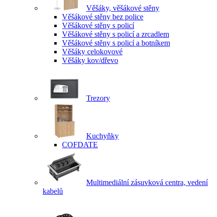
Věšáky, věšákové stěny
Věšákové stěny bez police
Věšákové stěny s policí
Věšákové stěny s policí a zrcadlem
Věšákové stěny s policí a botníkem
Věšáky celokovové
Věšáky kov/dřevo
Trezory
Kuchyňky
COFDATE
Multimediální zásuvková centra, vedení
kabelů