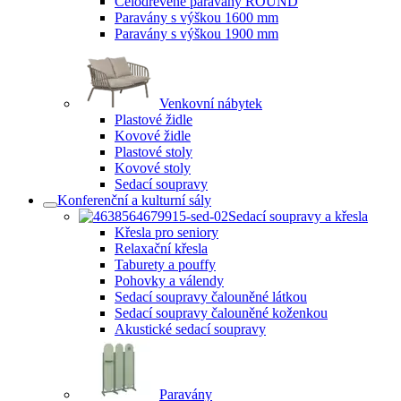
Celodřevěné paravány ROUND
Paravány s výškou 1600 mm
Paravány s výškou 1900 mm
Venkovní nábytek
Plastové židle
Kovové židle
Plastové stoly
Kovové stoly
Sedací soupravy
Konferenční a kulturní sály
Sedací soupravy a křesla
Křesla pro seniory
Relaxační křesla
Taburety a pouffy
Pohovky a válendy
Sedací soupravy čalouněné látkou
Sedací soupravy čalouněné koženkou
Akustické sedací soupravy
Paravány