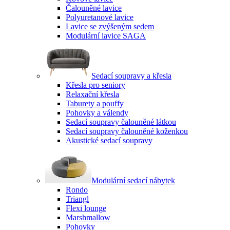
Čalouněné lavice
Polyuretanové lavice
Lavice se zvýšeným sedem
Modulární lavice SAGA
Sedací soupravy a křesla
Křesla pro seniory
Relaxační křesla
Taburety a pouffy
Pohovky a válendy
Sedací soupravy čalouněné látkou
Sedací soupravy čalouněné koženkou
Akustické sedací soupravy
Modulární sedací nábytek
Rondo
Triangl
Flexi lounge
Marshmallow
Pohovky