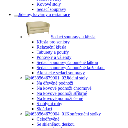
Kovové stoly
Sedací soupravy
Jídelny, kavárny a restaurace
Sedací soupravy a křesla
Křesla pro seniory
Relaxační křesla
Taburety a pouffy
Pohovky a válendy
Sedací soupravy čalouněné látkou
Sedací soupravy čalouněné koženkou
Akustické sedací soupravy
Jídelní stoly
Na dřevěné podnoži
Na kovové podnoži chromové
Na kovové podnoži stříbrné
Na kovové podnoži černé
S oblými rohy
Skládací
Konferenční stolky
Celodřevěné
Se skleněnou deskou