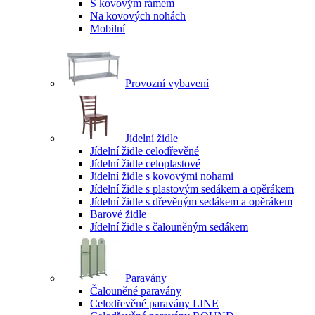
S kovovým rámem
Na kovových nohách
Mobilní
Provozní vybavení
Jídelní židle
Jídelní židle celodřevěné
Jídelní židle celoplastové
Jídelní židle s kovovými nohami
Jídelní židle s plastovým sedákem a opěrákem
Jídelní židle s dřevěným sedákem a opěrákem
Barové židle
Jídelní židle s čalouněným sedákem
Paravány
Čalouněné paravány
Celodřevěné paravány LINE