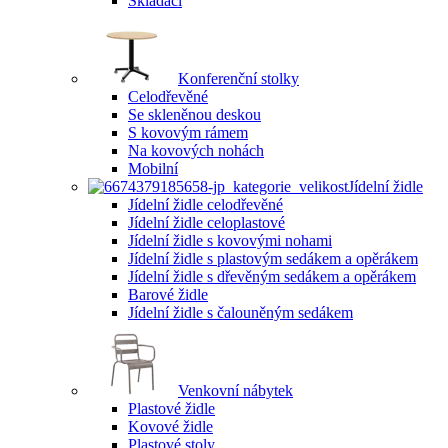
Skládací
Konferenční stolky
Celodřevěné
Se skleněnou deskou
S kovovým rámem
Na kovových nohách
Mobilní
Jídelní židle
Jídelní židle celodřevěné
Jídelní židle celoplastové
Jídelní židle s kovovými nohami
Jídelní židle s plastovým sedákem a opěrákem
Jídelní židle s dřevěným sedákem a opěrákem
Barové židle
Jídelní židle s čalouněným sedákem
Venkovní nábytek
Plastové židle
Kovové židle
Plastové stoly