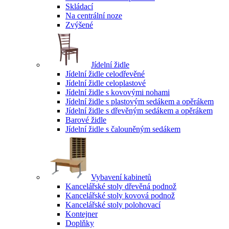
Skládací
Na centrální noze
Zvýšené
Jídelní židle
Jídelní židle celodřevěné
Jídelní židle celoplastové
Jídelní židle s kovovými nohami
Jídelní židle s plastovým sedákem a opěrákem
Jídelní židle s dřevěným sedákem a opěrákem
Barové židle
Jídelní židle s čalouněným sedákem
Vybavení kabinetů
Kancelářské stoly dřevěná podnož
Kancelářské stoly kovová podnož
Kancelářské stoly polohovací
Kontejner
Doplňky