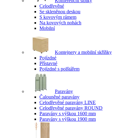
Konferenční stolky
Celodřevěné
Se skleněnou deskou
S kovovým rámem
Na kovových nohách
Mobilní
Kontejnery a mobilní skříňky
Pojízdné
Přístavné
Pojízdné s polštářem
Paravány
Čalouněné paravány
Celodřevěné paravány LINE
Celodřevěné paravány ROUND
Paravány s výškou 1600 mm
Paravány s výškou 1900 mm