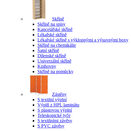
Skříně
Skříně na spisy
Kancelářské skříně
Lékařské skříně
Lékařské skříně s výklopnými a výsuvnými boxy
Skříně na chemikálie
Šatní skříně
Dílenské skříně
Univerzální skříně
Knihovny
Skříně na pomůcky
Zástěny
S textilní výplní
Výplň z HPL laminátu
S plastovou výplní
Teleskopické tyče
S textilními závěsy
S PVC závěsy