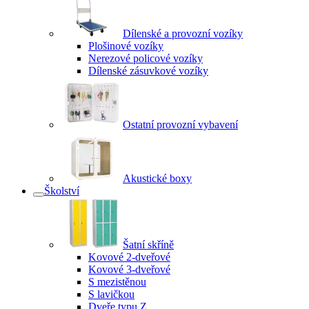
Dílenské a provozní vozíky
Plošinové vozíky
Nerezové policové vozíky
Dílenské zásuvkové vozíky
Ostatní provozní vybavení
Akustické boxy
Školství
Šatní skříně
Kovové 2-dveřové
Kovové 3-dveřové
S mezistěnou
S lavičkou
Dveře typu Z