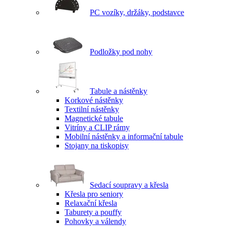
PC vozíky, držáky, podstavce
Podložky pod nohy
Tabule a nástěnky
Korkové nástěnky
Textilní nástěnky
Magnetické tabule
Vitríny a CLIP rámy
Mobilní nástěnky a informační tabule
Stojany na tiskopisy
Sedací soupravy a křesla
Křesla pro seniory
Relaxační křesla
Taburety a pouffy
Pohovky a válendy