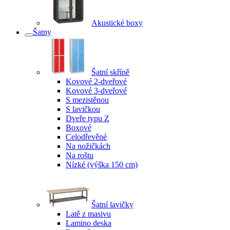
Akustické boxy
Šatny
Šatní skříně
Kovové 2-dveřové
Kovové 3-dveřové
S mezistěnou
S lavičkou
Dveře typu Z
Boxové
Celodřevěné
Na nožičkách
Na roštu
Nízké (výška 150 cm)
Šatní lavičky
Latě z masivu
Lamino deska