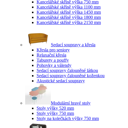
Kancelářské skříně výška 750 mm
Kancelářské skříně výška 1100 mm
Kancelářské skříně výška 1450 mm
Kancelářské skříně výška 1800 mm
Kancelářské skříně výška 2150 mm
Sedací soupravy a křesla
Křesla pro seniory
Relaxační křesla
Taburety a pouffy
Pohovky a válendy
Sedací soupravy čalouněné látkou
Sedací soupravy čalouněné koženkou
Akustické sedací soupravy
Modulární hravé stoly
Stoly výšky 520 mm
Stoly výšky 750 mm
Stoly na kolečkách výšky 750 mm