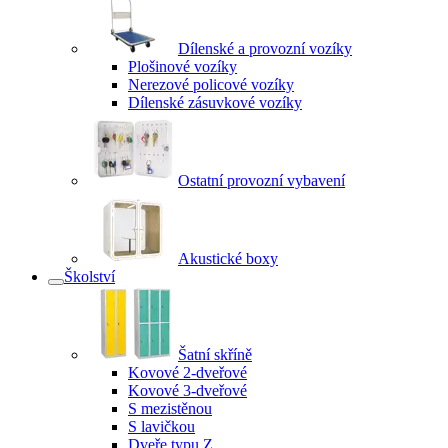
Dílenské a provozní vozíky
Plošinové vozíky
Nerezové policové vozíky
Dílenské zásuvkové vozíky
Ostatní provozní vybavení
Akustické boxy
Školství
Šatní skříně
Kovové 2-dveřové
Kovové 3-dveřové
S mezistěnou
S lavičkou
Dveře typu Z