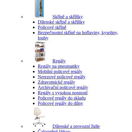
Skříně a skříňky
Dílenské skříně a skříňky
Policové skříně
Bezpečnostní skříně na hořlaviny, kyseliny,
louhy
Regály
Regály na pneumatiky
Mobilní policové regály
Nerezové policové regály
Zdravotnické regály
Archivační policové regály
Regály s vysokou nosností
Policové regály do skladu
Policové regály do dílny
Dílenské a provozní židle
Čalouněné látkou