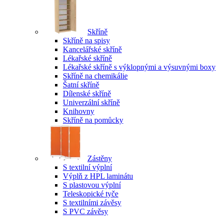
Skříně
Skříně na spisy
Kancelářské skříně
Lékařské skříně
Lékařské skříně s výklopnými a výsuvnými boxy
Skříně na chemikálie
Šatní skříně
Dílenské skříně
Univerzální skříně
Knihovny
Skříně na pomůcky
Zástěny
S textilní výplní
Výplň z HPL laminátu
S plastovou výplní
Teleskopické tyče
S textilními závěsy
S PVC závěsy