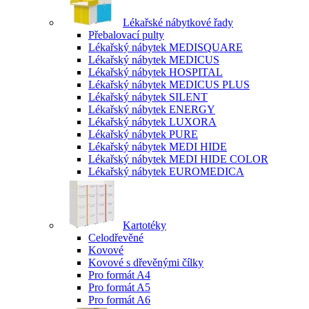
Lékařské nábytkové řady
Přebalovací pulty
Lékařský nábytek MEDISQUARE
Lékařský nábytek MEDICUS
Lékařský nábytek HOSPITAL
Lékařský nábytek MEDICUS PLUS
Lékařský nábytek SILENT
Lékařský nábytek ENERGY
Lékařský nábytek LUXORA
Lékařský nábytek PURE
Lékařský nábytek MEDI HIDE
Lékařský nábytek MEDI HIDE COLOR
Lékařský nábytek EUROMEDICA
Kartotéky
Celodřevěné
Kovové
Kovové s dřevěnými čílky
Pro formát A4
Pro formát A5
Pro formát A6