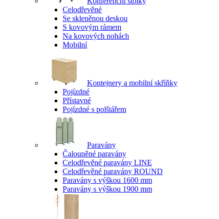
Konferenční stolky
Celodřevěné
Se skleněnou deskou
S kovovým rámem
Na kovových nohách
Mobilní
Kontejnery a mobilní skříňky
Pojízdné
Přístavné
Pojízdné s polštářem
Paravány
Čalouněné paravány
Celodřevěné paravány LINE
Celodřevěné paravány ROUND
Paravány s výškou 1600 mm
Paravány s výškou 1900 mm