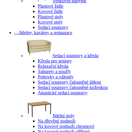
Venkovní nábytek
Plastové židle
Kovové židle
Plastové stoly
Kovové stoly
Sedací soupravy
Jídelny, kavárny a restaurace
Sedací soupravy a křesla
Křesla pro seniory
Relaxační křesla
Taburety a pouffy
Pohovky a válendy
Sedací soupravy čalouněné látkou
Sedací soupravy čalouněné koženkou
Akustické sedací soupravy
Jídelní stoly
Na dřevěné podnoži
Na kovové podnoži chromové
Na kovové podnoži stříbrné