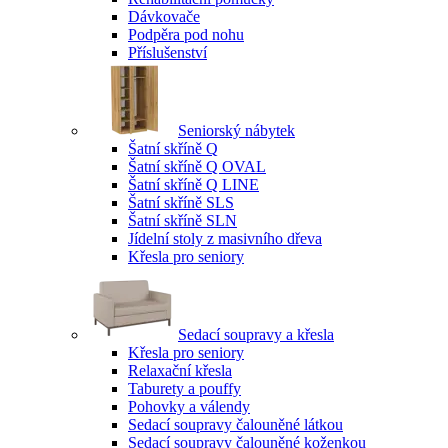
Dávkovače
Podpěra pod nohu
Příslušenství
Seniorský nábytek
Šatní skříně Q
Šatní skříně Q OVAL
Šatní skříně Q LINE
Šatní skříně SLS
Šatní skříně SLN
Jídelní stoly z masivního dřeva
Křesla pro seniory
Sedací soupravy a křesla
Křesla pro seniory
Relaxační křesla
Taburety a pouffy
Pohovky a válendy
Sedací soupravy čalouněné látkou
Sedací soupravy čalouněné koženkou