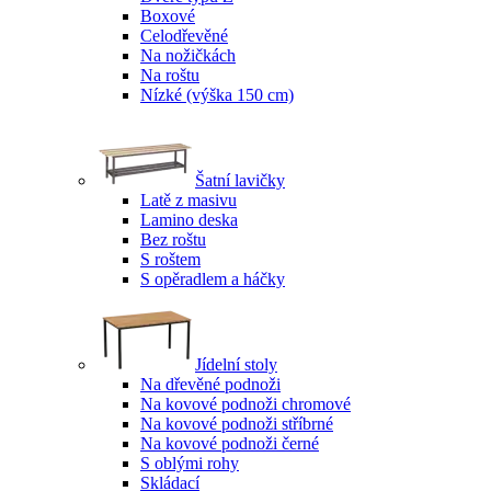
Boxové
Celodřevěné
Na nožičkách
Na roštu
Nízké (výška 150 cm)
Šatní lavičky
Latě z masivu
Lamino deska
Bez roštu
S roštem
S opěradlem a háčky
Jídelní stoly
Na dřevěné podnoži
Na kovové podnoži chromové
Na kovové podnoži stříbrné
Na kovové podnoži černé
S oblými rohy
Skládací