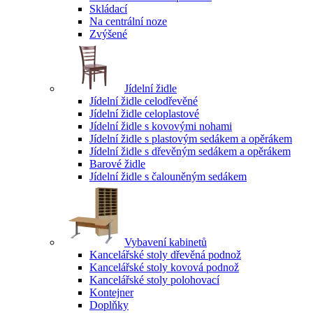
Skládací
Na centrální noze
Zvýšené
Jídelní židle
Jídelní židle celodřevěné
Jídelní židle celoplastové
Jídelní židle s kovovými nohami
Jídelní židle s plastovým sedákem a opěrákem
Jídelní židle s dřevěným sedákem a opěrákem
Barové židle
Jídelní židle s čalouněným sedákem
Vybavení kabinetů
Kancelářské stoly dřevěná podnož
Kancelářské stoly kovová podnož
Kancelářské stoly polohovací
Kontejner
Doplňky