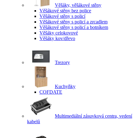
Věšáky, věšákové stěny
Věšákové stěny bez police
Věšákové stěny s policí
Věšákové stěny s policí a zrcadlem
Věšákové stěny s policí a botníkem
Věšáky celokovové
Věšáky kov/dřevo
Trezory
Kuchyňky
COFDATE
Multimediální zásuvková centra, vedení
kabelů