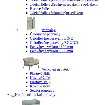
Jídelní židle s plastovým sedákem a opěrákem
Jídelní židle s dřevěným sedákem a opěrákem
Barové židle
Jídelní židle s čalouněným sedákem
Paravány
Čalouněné paravány
Celodřevěné paravány LINE
Celodřevěné paravány ROUND
Paravány s výškou 1600 mm
Paravány s výškou 1900 mm
Venkovní nábytek
Plastové židle
Kovové židle
Plastové stoly
Kovové stoly
Sedací soupravy
Konferenční a kulturní sály