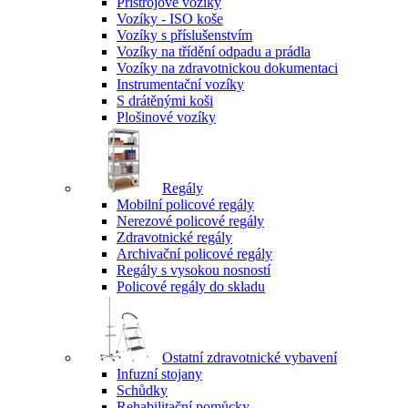
Přístrojové vozíky
Vozíky - ISO koše
Vozíky s příslušenstvím
Vozíky na třídění odpadu a prádla
Vozíky na zdravotnickou dokumentaci
Instrumentační vozíky
S drátěnými koši
Plošinové vozíky
Regály
Mobilní policové regály
Nerezové policové regály
Zdravotnické regály
Archivační policové regály
Regály s vysokou nosností
Policové regály do skladu
Ostatní zdravotnické vybavení
Infuzní stojany
Schůdky
Rehabilitační pomůcky