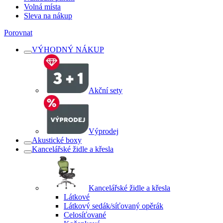
Volná místa
Sleva na nákup
Porovnat
VÝHODNÝ NÁKUP
Akční sety
Výprodej
Akustické boxy
Kancelářské židle a křesla
Kancelářské židle a křesla
Látkové
Látkový sedák/síťovaný opěrák
Celosíťované