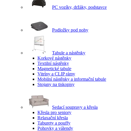
PC vozíky, držáky, podstavce
Podložky pod nohy
Tabule a nástěnky
Korkové nástěnky
Textilní nástěnky
Magnetické tabule
Vitríny a CLIP rámy
Mobilní nástěnky a informační tabule
Stojany na tiskopisy
Sedací soupravy a křesla
Křesla pro seniory
Relaxační křesla
Taburety a pouffy
Pohovky a válendy