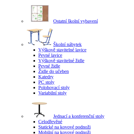
Ostatní školní vybavení
Školní nábytek
Výškově stavitelné lavice
Pevné lavice
Výškově stavitelné židle
Pevné židle
Židle do učeben
Katedry
PC stoly
Polohovací stoly
Variabilní stoly
Jednací a konferenční stoly
Celodřevěné
Statické na kovové podnoži
Mobilní na kovové podnoži