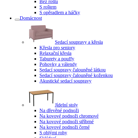
Bez roštu
S roštem
S opěradlem a háčky
Domácnost
Sedací soupravy a křesla
Křesla pro seniory
Relaxační křesla
Taburety a pouffy
Pohovky a válendy
Sedací soupravy čalouněné látkou
Sedací soupravy čalouněné koženkou
Akustické sedací soupravy
Jídelní stoly
Na dřevěné podnoži
Na kovové podnoži chromové
Na kovové podnoži stříbrné
Na kovové podnoži černé
S oblými rohy