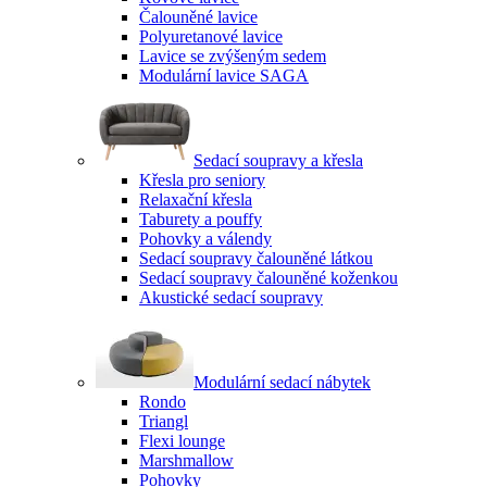
Čalouněné lavice
Polyuretanové lavice
Lavice se zvýšeným sedem
Modulární lavice SAGA
Sedací soupravy a křesla
Křesla pro seniory
Relaxační křesla
Taburety a pouffy
Pohovky a válendy
Sedací soupravy čalouněné látkou
Sedací soupravy čalouněné koženkou
Akustické sedací soupravy
Modulární sedací nábytek
Rondo
Triangl
Flexi lounge
Marshmallow
Pohovky