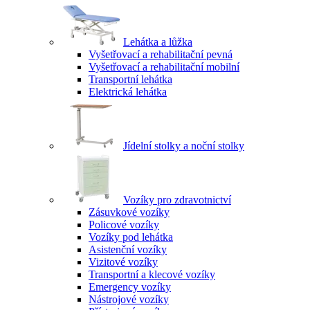
Lehátka a lůžka
Vyšetřovací a rehabilitační pevná
Vyšetřovací a rehabilitační mobilní
Transportní lehátka
Elektrická lehátka
Jídelní stolky a noční stolky
Vozíky pro zdravotnictví
Zásuvkové vozíky
Policové vozíky
Vozíky pod lehátka
Asistenční vozíky
Vizitové vozíky
Transportní a klecové vozíky
Emergency vozíky
Nástrojové vozíky