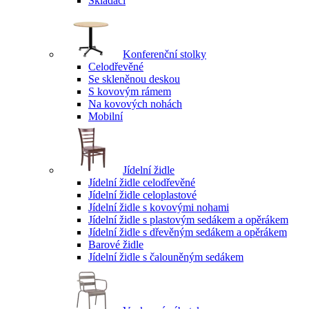
Skládací
Konferenční stolky
Celodřevěné
Se skleněnou deskou
S kovovým rámem
Na kovových nohách
Mobilní
Jídelní židle
Jídelní židle celodřevěné
Jídelní židle celoplastové
Jídelní židle s kovovými nohami
Jídelní židle s plastovým sedákem a opěrákem
Jídelní židle s dřevěným sedákem a opěrákem
Barové židle
Jídelní židle s čalouněným sedákem