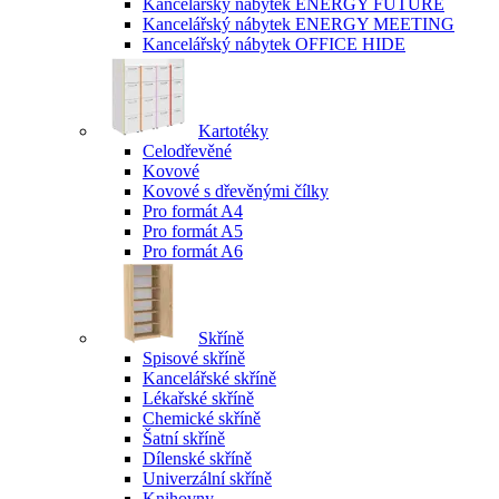
Kancelářský nábytek ENERGY FUTURE
Kancelářský nábytek ENERGY MEETING
Kancelářský nábytek OFFICE HIDE
Kartotéky
Celodřevěné
Kovové
Kovové s dřevěnými čílky
Pro formát A4
Pro formát A5
Pro formát A6
Skříně
Spisové skříně
Kancelářské skříně
Lékařské skříně
Chemické skříně
Šatní skříně
Dílenské skříně
Univerzální skříně
Knihovny