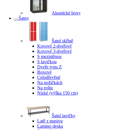
Akustické boxy
Šatny
Šatní skříně
Kovové 2-dveřové
Kovové 3-dveřové
S mezistěnou
S lavičkou
Dveře typu Z
Boxové
Celodřevěné
Na nožičkách
Na roštu
Nízké (výška 150 cm)
Šatní lavičky
Latě z masivu
Lamino deska