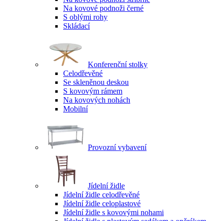
Na kovové podnoži černé
S oblými rohy
Skládací
Konferenční stolky
Celodřevěné
Se skleněnou deskou
S kovovým rámem
Na kovových nohách
Mobilní
Provozní vybavení
Jídelní židle
Jídelní židle celodřevěné
Jídelní židle celoplastové
Jídelní židle s kovovými nohami