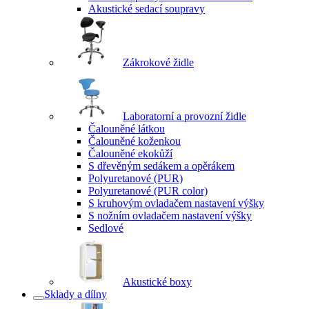
Akustické sedací soupravy
Zákrokové židle
Laboratorní a provozní židle
Čalouněné látkou
Čalouněné koženkou
Čalouněné ekokůží
S dřevěným sedákem a opěrákem
Polyuretanové (PUR)
Polyuretanové (PUR color)
S kruhovým ovladačem nastavení výšky
S nožním ovladačem nastavení výšky
Sedlové
Akustické boxy
Sklady a dílny