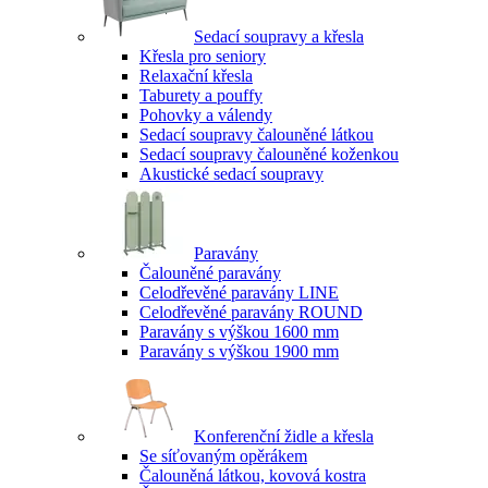
Sedací soupravy a křesla
Křesla pro seniory
Relaxační křesla
Taburety a pouffy
Pohovky a válendy
Sedací soupravy čalouněné látkou
Sedací soupravy čalouněné koženkou
Akustické sedací soupravy
Paravány
Čalouněné paravány
Celodřevěné paravány LINE
Celodřevěné paravány ROUND
Paravány s výškou 1600 mm
Paravány s výškou 1900 mm
Konferenční židle a křesla
Se síťovaným opěrákem
Čalouněná látkou, kovová kostra