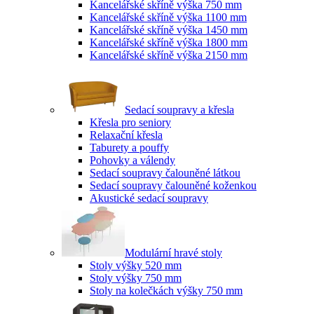
Kancelářské skříně výška 750 mm
Kancelářské skříně výška 1100 mm
Kancelářské skříně výška 1450 mm
Kancelářské skříně výška 1800 mm
Kancelářské skříně výška 2150 mm
Sedací soupravy a křesla
Křesla pro seniory
Relaxační křesla
Taburety a pouffy
Pohovky a válendy
Sedací soupravy čalouněné látkou
Sedací soupravy čalouněné koženkou
Akustické sedací soupravy
Modulární hravé stoly
Stoly výšky 520 mm
Stoly výšky 750 mm
Stoly na kolečkách výšky 750 mm