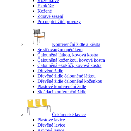
Koženkové
Ekokůže
Kožené
Zdravé sezení
Pro nepřetržité provozy
Konferenční židle a křesla
Se síťovaným opěrákem
Čalouněná látkou, kovová kostra
Čalouněná koženkou, kovová kostra
Čalouněná ekokůží, kovová kostra
Dřevěné židle
Dřevěné židle čalouněné látkou
Dřevěné židle čalouněné koženkou
Plastové konferenční židle
Skládací konferenční židle
Čekárenské lavice
Plastové lavice
Dřevěné lavice
Kovové lavice