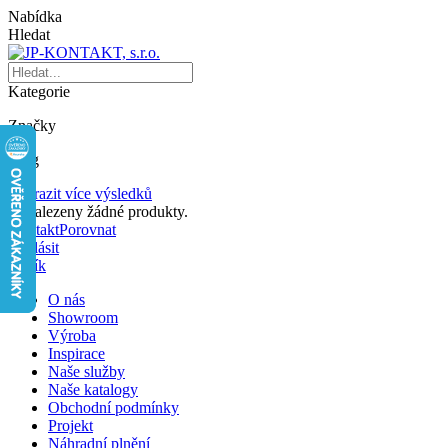
Nabídka
Hledat
Kategorie
Značky
Blog
Zobrazit více výsledků
Nenalezeny žádné produkty.
Kontakt
Porovnat
Přihlásit
Košík
O nás
Showroom
Výroba
Inspirace
Naše služby
Naše katalogy
Obchodní podmínky
Projekt
Náhradní plnění