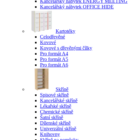
Kancelářský nábytek ENERGY MEETING
Kancelářský nábytek OFFICE HIDE
Kartotéky
Celodřevěné
Kovové
Kovové s dřevěnými čílky
Pro formát A4
Pro formát A5
Pro formát A6
Skříně
Spisové skříně
Kancelářské skříně
Lékařské skříně
Chemické skříně
Šatní skříně
Dílenské skříně
Univerzální skříně
Knihovny
Skříně na pomůcky