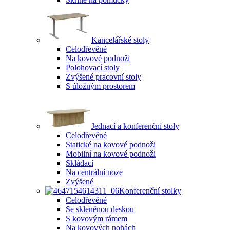
Kancelářské stoly
Celodřevěné
Na kovové podnoži
Polohovací stoly
Zvýšené pracovní stoly
S úložným prostorem
Jednací a konferenční stoly
Celodřevěné
Statické na kovové podnoži
Mobilní na kovové podnoži
Skládací
Na centrální noze
Zvýšené
Konferenční stolky
Celodřevěné
Se skleněnou deskou
S kovovým rámem
Na kovových nohách