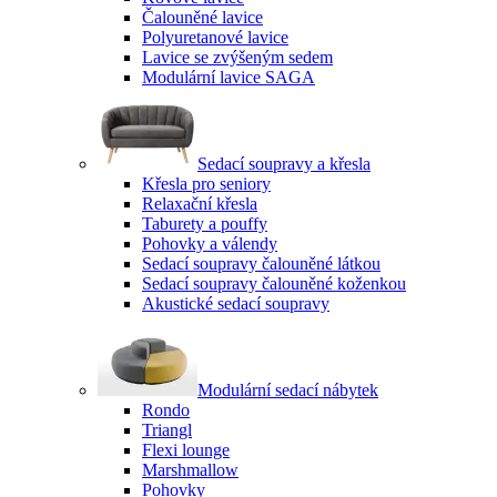
Čalouněné lavice
Polyuretanové lavice
Lavice se zvýšeným sedem
Modulární lavice SAGA
Sedací soupravy a křesla
Křesla pro seniory
Relaxační křesla
Taburety a pouffy
Pohovky a válendy
Sedací soupravy čalouněné látkou
Sedací soupravy čalouněné koženkou
Akustické sedací soupravy
Modulární sedací nábytek
Rondo
Triangl
Flexi lounge
Marshmallow
Pohovky