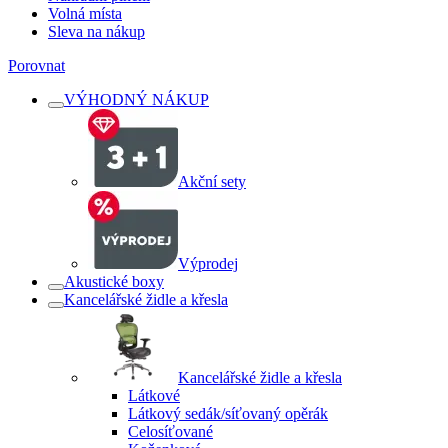
Volná místa
Sleva na nákup
Porovnat
VÝHODNÝ NÁKUP
Akční sety
Výprodej
Akustické boxy
Kancelářské židle a křesla
Kancelářské židle a křesla
Látkové
Látkový sedák/síťovaný opěrák
Celosíťované