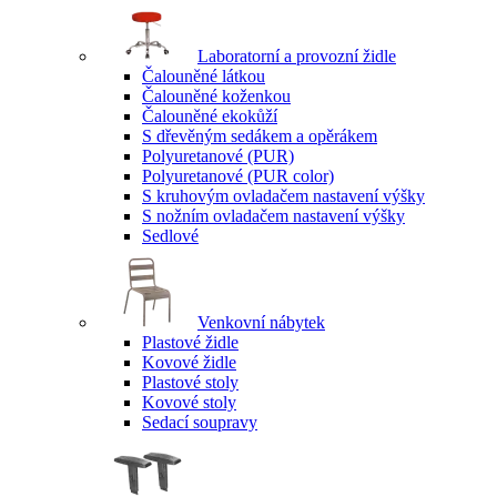
Laboratorní a provozní židle
Čalouněné látkou
Čalouněné koženkou
Čalouněné ekokůží
S dřevěným sedákem a opěrákem
Polyuretanové (PUR)
Polyuretanové (PUR color)
S kruhovým ovladačem nastavení výšky
S nožním ovladačem nastavení výšky
Sedlové
Venkovní nábytek
Plastové židle
Kovové židle
Plastové stoly
Kovové stoly
Sedací soupravy