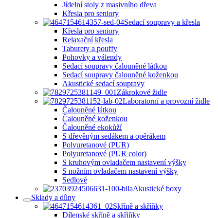
Jídelní stoly z masivního dřeva
Křesla pro seniory
Sedací soupravy a křesla
Křesla pro seniory
Relaxační křesla
Taburety a pouffy
Pohovky a válendy
Sedací soupravy čalouněné látkou
Sedací soupravy čalouněné koženkou
Akustické sedací soupravy
Zákrokové židle
Laboratorní a provozní židle
Čalouněné látkou
Čalouněné koženkou
Čalouněné ekokůží
S dřevěným sedákem a opěrákem
Polyuretanové (PUR)
Polyuretanové (PUR color)
S kruhovým ovladačem nastavení výšky
S nožním ovladačem nastavení výšky
Sedlové
Akustické boxy
Sklady a dílny
Skříně a skříňky
Dílenské skříně a skříňky