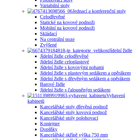
Variabilní stoly
Jednací a konferenční stoly
Celodřevěné
Statické na kovové podnoži
Mobilní na kovové podnoži
Skládací
Na centrální noze
Zvýšené
Jídelní židle
Jídelní židle celodřevěné
Jídelní židle celoplastové
Jídelní židle s kovovými nohami
Jídelní židle s plastovým sedákem a opěrákem
Jídelní židle s dřevěným sedákem a opěrákem
Barové židle
Jídelní židle s čalouněným sedákem
Vybavení
kabinetů
Kancelářské stoly dřevěná podnož
Kancelářské stoly kovová podnož
Kancelářské stoly polohovací
Kontejner
Doplňky
Kancelářské skříně výška 750 mm