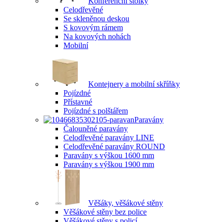
Konferenční stolky
Celodřevěné
Se skleněnou deskou
S kovovým rámem
Na kovových nohách
Mobilní
Kontejnery a mobilní skříňky
Pojízdné
Přístavné
Pojízdné s polštářem
Paravány
Čalouněné paravány
Celodřevěné paravány LINE
Celodřevěné paravány ROUND
Paravány s výškou 1600 mm
Paravány s výškou 1900 mm
Věšáky, věšákové stěny
Věšákové stěny bez police
Věšákové stěny s policí