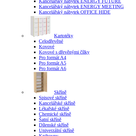
Kancelářský nábytek ENERGY FUTURE
Kancelářský nábytek ENERGY MEETING
Kancelářský nábytek OFFICE HIDE
Kartotéky
Celodřevěné
Kovové
Kovové s dřevěnými čílky
Pro formát A4
Pro formát A5
Pro formát A6
Skříně
Spisové skříně
Kancelářské skříně
Lékařské skříně
Chemické skříně
Šatní skříně
Dílenské skříně
Univerzální skříně
Knihovny