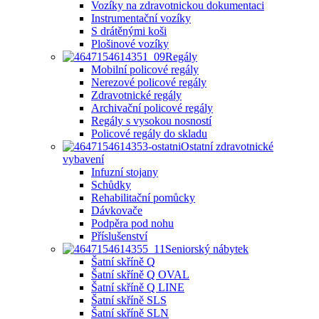
Vozíky na zdravotnickou dokumentaci
Instrumentační vozíky
S drátěnými koši
Plošinové vozíky
Regály
Mobilní policové regály
Nerezové policové regály
Zdravotnické regály
Archivační policové regály
Regály s vysokou nosností
Policové regály do skladu
Ostatní zdravotnické
vybavení
Infuzní stojany
Schůdky
Rehabilitační pomůcky
Dávkovače
Podpěra pod nohu
Příslušenství
Seniorský nábytek
Šatní skříně Q
Šatní skříně Q OVAL
Šatní skříně Q LINE
Šatní skříně SLS
Šatní skříně SLN