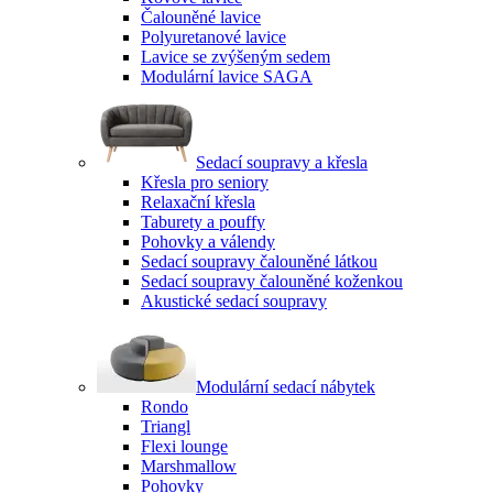
Čalouněné lavice
Polyuretanové lavice
Lavice se zvýšeným sedem
Modulární lavice SAGA
Sedací soupravy a křesla
Křesla pro seniory
Relaxační křesla
Taburety a pouffy
Pohovky a válendy
Sedací soupravy čalouněné látkou
Sedací soupravy čalouněné koženkou
Akustické sedací soupravy
Modulární sedací nábytek
Rondo
Triangl
Flexi lounge
Marshmallow
Pohovky