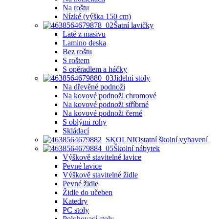
Na roštu
Nízké (výška 150 cm)
Šatní lavičky
Latě z masivu
Lamino deska
Bez roštu
S roštem
S opěradlem a háčky
Jídelní stoly
Na dřevěné podnoži
Na kovové podnoži chromové
Na kovové podnoži stříbrné
Na kovové podnoži černé
S oblými rohy
Skládací
Ostatní školní vybavení
Školní nábytek
Výškově stavitelné lavice
Pevné lavice
Výškově stavitelné židle
Pevné židle
Židle do učeben
Katedry
PC stoly
Polohovací stoly