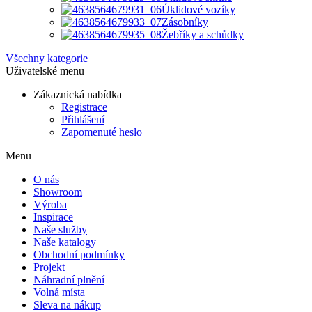
Úklidové vozíky
Zásobníky
Žebříky a schůdky
Všechny kategorie
Uživatelské menu
Zákaznická nabídka
Registrace
Přihlášení
Zapomenuté heslo
Menu
O nás
Showroom
Výroba
Inspirace
Naše služby
Naše katalogy
Obchodní podmínky
Projekt
Náhradní plnění
Volná místa
Sleva na nákup