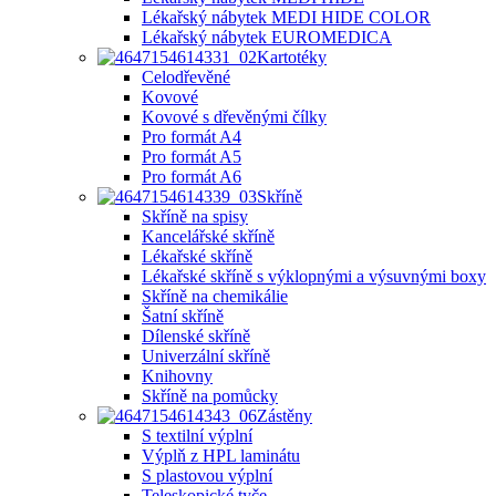
Lékařský nábytek MEDI HIDE COLOR
Lékařský nábytek EUROMEDICA
Kartotéky
Celodřevěné
Kovové
Kovové s dřevěnými čílky
Pro formát A4
Pro formát A5
Pro formát A6
Skříně
Skříně na spisy
Kancelářské skříně
Lékařské skříně
Lékařské skříně s výklopnými a výsuvnými boxy
Skříně na chemikálie
Šatní skříně
Dílenské skříně
Univerzální skříně
Knihovny
Skříně na pomůcky
Zástěny
S textilní výplní
Výplň z HPL laminátu
S plastovou výplní
Teleskopické tyče