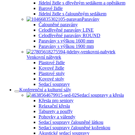
Jídelní židle s dřevěným sedákem a opěrákem
Barové židle
Jídelní židle s čalouněným sedákem
Paravány
Čalouněné paravány
Celodřevěné paravány LINE
Celodřevěné paravány ROUND
Paravány s výškou 1600 mm
Paravány s výškou 1900 mm
Venkovní nábytek
Plastové židle
Kovové židle
Plastové stoly
Kovové stoly
Sedací soupravy
Konferenční a kulturní sály
Sedací soupravy a křesla
Křesla pro seniory
Relaxační křesla
Taburety a pouffy
Pohovky a válendy
Sedací soupravy čalouněné látkou
Sedací soupravy čalouněné koženkou
Akustické sedací soupravy