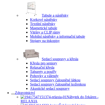
Tabule a nástěnky
Korkové nástěnky
Textilní nástěnky
Magnetické tabule
Vitríny a CLIP rámy
Mobilní nástěnky a informační tabule
Stojany na tiskopisy
Sedací soupravy a křesla
Křesla pro seniory
Relaxační křesla
Taburety a pouffy
Pohovky a válendy
Sedací soupravy čalouněné látkou
Sedací soupravy čalouněné koženkou
Akustické sedací soupravy
Zdravotnictví
Nábytek do čekáren -
RELAXIA