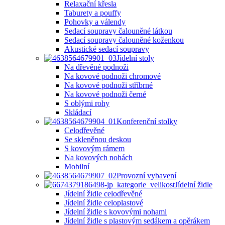
Relaxační křesla
Taburety a pouffy
Pohovky a válendy
Sedací soupravy čalouněné látkou
Sedací soupravy čalouněné koženkou
Akustické sedací soupravy
Jídelní stoly
Na dřevěné podnoži
Na kovové podnoži chromové
Na kovové podnoži stříbrné
Na kovové podnoži černé
S oblými rohy
Skládací
Konferenční stolky
Celodřevěné
Se skleněnou deskou
S kovovým rámem
Na kovových nohách
Mobilní
Provozní vybavení
Jídelní židle
Jídelní židle celodřevěné
Jídelní židle celoplastové
Jídelní židle s kovovými nohami
Jídelní židle s plastovým sedákem a opěrákem