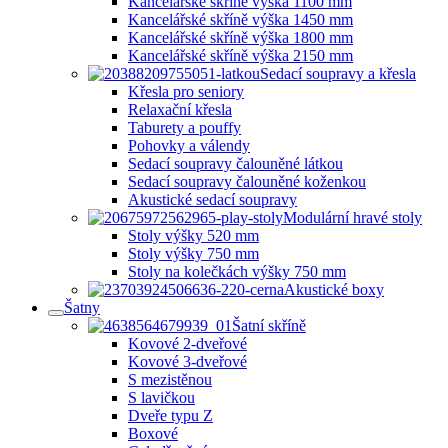
Kancelářské skříně výška 1100 mm
Kancelářské skříně výška 1450 mm
Kancelářské skříně výška 1800 mm
Kancelářské skříně výška 2150 mm
Sedací soupravy a křesla
Křesla pro seniory
Relaxační křesla
Taburety a pouffy
Pohovky a válendy
Sedací soupravy čalouněné látkou
Sedací soupravy čalouněné koženkou
Akustické sedací soupravy
Modulární hravé stoly
Stoly výšky 520 mm
Stoly výšky 750 mm
Stoly na kolečkách výšky 750 mm
Akustické boxy
Šatny
Šatní skříně
Kovové 2-dveřové
Kovové 3-dveřové
S mezistěnou
S lavičkou
Dveře typu Z
Boxové