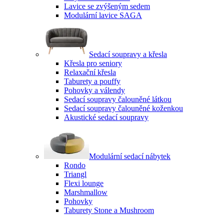
Lavice se zvýšeným sedem
Modulární lavice SAGA
Sedací soupravy a křesla
Křesla pro seniory
Relaxační křesla
Taburety a pouffy
Pohovky a válendy
Sedací soupravy čalouněné látkou
Sedací soupravy čalouněné koženkou
Akustické sedací soupravy
Modulární sedací nábytek
Rondo
Triangl
Flexi lounge
Marshmallow
Pohovky
Taburety Stone a Mushroom