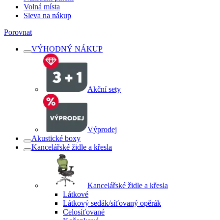
Volná místa
Sleva na nákup
Porovnat
VÝHODNÝ NÁKUP
Akční sety
Výprodej
Akustické boxy
Kancelářské židle a křesla
Kancelářské židle a křesla
Látkové
Látkový sedák/síťovaný opěrák
Celosíťované