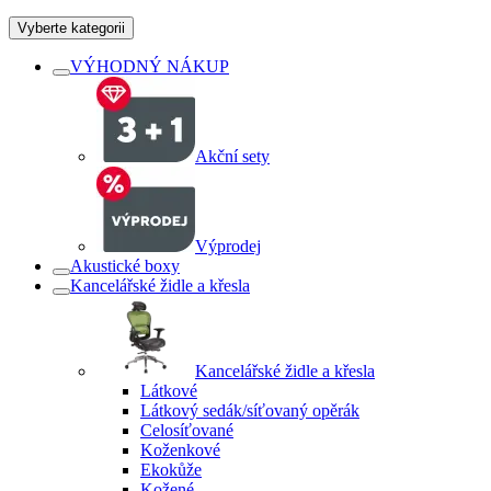
Vyberte kategorii
VÝHODNÝ NÁKUP
Akční sety
Výprodej
Akustické boxy
Kancelářské židle a křesla
Kancelářské židle a křesla
Látkové
Látkový sedák/síťovaný opěrák
Celosíťované
Koženkové
Ekokůže
Kožené