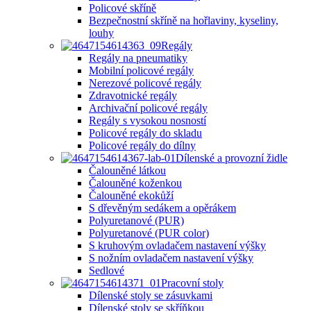
Policové skříně
Bezpečnostní skříně na hořlaviny, kyseliny,
louhy
Regály
Regály na pneumatiky
Mobilní policové regály
Nerezové policové regály
Zdravotnické regály
Archivační policové regály
Regály s vysokou nosností
Policové regály do skladu
Policové regály do dílny
Dílenské a provozní židle
Čalouněné látkou
Čalouněné koženkou
Čalouněné ekokůží
S dřevěným sedákem a opěrákem
Polyuretanové (PUR)
Polyuretanové (PUR color)
S kruhovým ovladačem nastavení výšky
S nožním ovladačem nastavení výšky
Sedlové
Pracovní stoly
Dílenské stoly se zásuvkami
Dílenské stoly se skříňkou