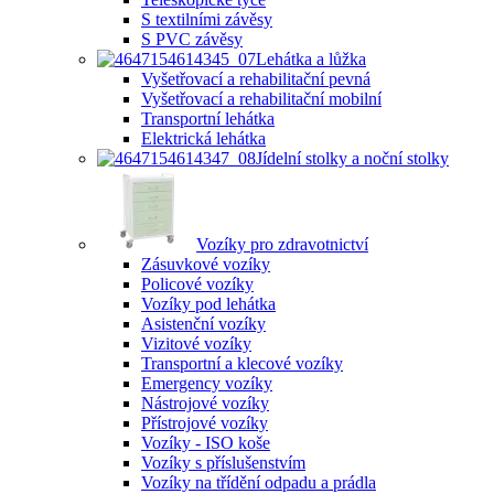
S textilními závěsy
S PVC závěsy
Lehátka a lůžka
Vyšetřovací a rehabilitační pevná
Vyšetřovací a rehabilitační mobilní
Transportní lehátka
Elektrická lehátka
Jídelní stolky a noční stolky
Vozíky pro zdravotnictví
Zásuvkové vozíky
Policové vozíky
Vozíky pod lehátka
Asistenční vozíky
Vizitové vozíky
Transportní a klecové vozíky
Emergency vozíky
Nástrojové vozíky
Přístrojové vozíky
Vozíky - ISO koše
Vozíky s příslušenstvím
Vozíky na třídění odpadu a prádla