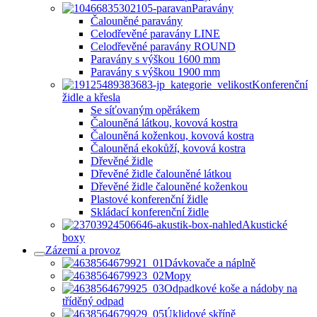
Paravány
Čalouněné paravány
Celodřevěné paravány LINE
Celodřevěné paravány ROUND
Paravány s výškou 1600 mm
Paravány s výškou 1900 mm
Konferenční
židle a křesla
Se síťovaným opěrákem
Čalouněná látkou, kovová kostra
Čalouněná koženkou, kovová kostra
Čalouněná ekokůží, kovová kostra
Dřevěné židle
Dřevěné židle čalouněné látkou
Dřevěné židle čalouněné koženkou
Plastové konferenční židle
Skládací konferenční židle
Akustické
boxy
Zázemí a provoz
Dávkovače a náplně
Mopy
Odpadkové koše a nádoby na
tříděný odpad
Úklidové skříně