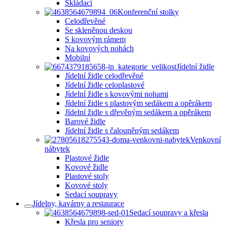
Skládací
Konferenční stolky
Celodřevěné
Se skleněnou deskou
S kovovým rámem
Na kovových nohách
Mobilní
Jídelní židle
Jídelní židle celodřevěné
Jídelní židle celoplastové
Jídelní židle s kovovými nohami
Jídelní židle s plastovým sedákem a opěrákem
Jídelní židle s dřevěným sedákem a opěrákem
Barové židle
Jídelní židle s čalouněným sedákem
Venkovní
nábytek
Plastové židle
Kovové židle
Plastové stoly
Kovové stoly
Sedací soupravy
Jídelny, kavárny a restaurace
Sedací soupravy a křesla
Křesla pro seniory