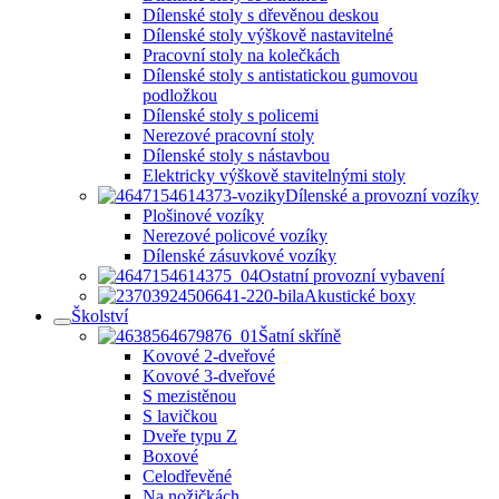
Dílenské stoly s dřevěnou deskou
Dílenské stoly výškově nastavitelné
Pracovní stoly na kolečkách
Dílenské stoly s antistatickou gumovou
podložkou
Dílenské stoly s policemi
Nerezové pracovní stoly
Dílenské stoly s nástavbou
Elektricky výškově stavitelnými stoly
Dílenské a provozní vozíky
Plošinové vozíky
Nerezové policové vozíky
Dílenské zásuvkové vozíky
Ostatní provozní vybavení
Akustické boxy
Školství
Šatní skříně
Kovové 2-dveřové
Kovové 3-dveřové
S mezistěnou
S lavičkou
Dveře typu Z
Boxové
Celodřevěné
Na nožičkách