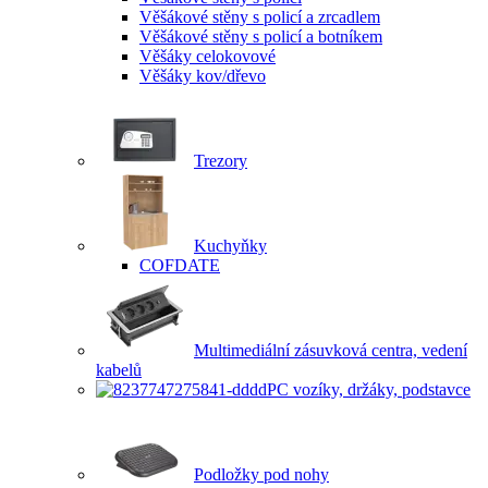
Věšákové stěny s policí a zrcadlem
Věšákové stěny s policí a botníkem
Věšáky celokovové
Věšáky kov/dřevo
Trezory
Kuchyňky
COFDATE
Multimediální zásuvková centra, vedení
kabelů
PC vozíky, držáky, podstavce
Podložky pod nohy