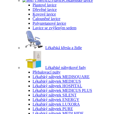
Čekárenské lavice
Plastové lavice
Dřevěné lavice
Kovové lavice
Čalouněné lavice
Polyuretanové lavice
Lavice se zvýšeným sedem
Lékařská křesla a židle
Lékařské nábytkové řady
Přebalovací pulty
Lékařský nábytek MEDISQUARE
Lékařský nábytek MEDICUS
Lékařský nábytek HOSPITAL
Lékařský nábytek MEDICUS PLUS
Lékařský nábytek SILENT
Lékařský nábytek ENERGY
Lékařský nábytek LUXORA
Lékařský nábytek PURE
Lékařský nábytek MEDI HIDE