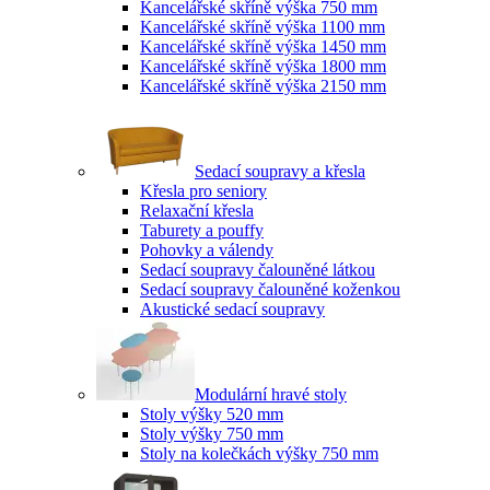
Kancelářské skříně výška 750 mm
Kancelářské skříně výška 1100 mm
Kancelářské skříně výška 1450 mm
Kancelářské skříně výška 1800 mm
Kancelářské skříně výška 2150 mm
Sedací soupravy a křesla
Křesla pro seniory
Relaxační křesla
Taburety a pouffy
Pohovky a válendy
Sedací soupravy čalouněné látkou
Sedací soupravy čalouněné koženkou
Akustické sedací soupravy
Modulární hravé stoly
Stoly výšky 520 mm
Stoly výšky 750 mm
Stoly na kolečkách výšky 750 mm