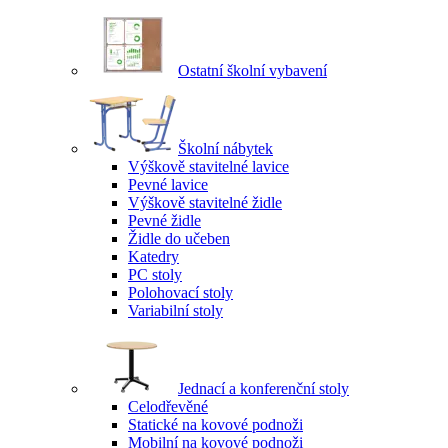
Ostatní školní vybavení
Školní nábytek
Výškově stavitelné lavice
Pevné lavice
Výškově stavitelné židle
Pevné židle
Židle do učeben
Katedry
PC stoly
Polohovací stoly
Variabilní stoly
Jednací a konferenční stoly
Celodřevěné
Statické na kovové podnoži
Mobilní na kovové podnoži