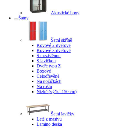
Akustické boxy
Šatny
Šatní skříně
Kovové 2-dveřové
Kovové 3-dveřové
S mezistěnou
S lavičkou
Dveře typu Z
Boxové
Celodřevěné
Na nožičkách
Na roštu
Nízké (výška 150 cm)
Šatní lavičky
Latě z masivu
Lamino deska