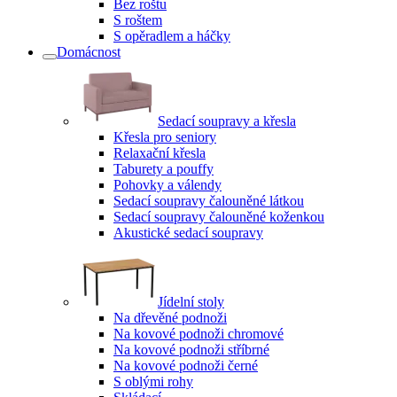
Bez roštu
S roštem
S opěradlem a háčky
Domácnost
Sedací soupravy a křesla
Křesla pro seniory
Relaxační křesla
Taburety a pouffy
Pohovky a válendy
Sedací soupravy čalouněné látkou
Sedací soupravy čalouněné koženkou
Akustické sedací soupravy
Jídelní stoly
Na dřevěné podnoži
Na kovové podnoži chromové
Na kovové podnoži stříbrné
Na kovové podnoži černé
S oblými rohy