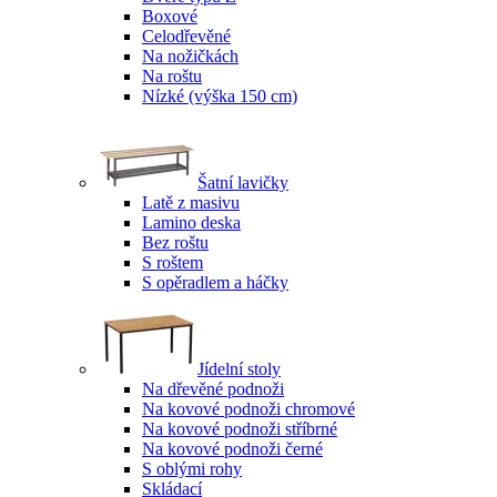
Boxové
Celodřevěné
Na nožičkách
Na roštu
Nízké (výška 150 cm)
Šatní lavičky
Latě z masivu
Lamino deska
Bez roštu
S roštem
S opěradlem a háčky
Jídelní stoly
Na dřevěné podnoži
Na kovové podnoži chromové
Na kovové podnoži stříbrné
Na kovové podnoži černé
S oblými rohy
Skládací