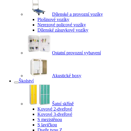
Dílenské a provozní vozíky
Plošinové vozíky
Nerezové policové vozíky
Dílenské zásuvkové vozíky
Ostatní provozní vybavení
Akustické boxy
Školství
Šatní skříně
Kovové 2-dveřové
Kovové 3-dveřové
S mezistěnou
S lavičkou
Dveře typu Z