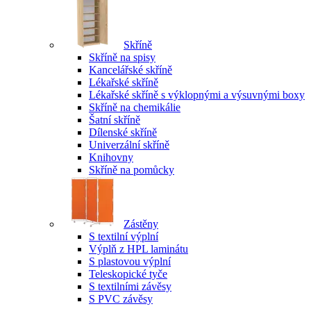
Skříně
Skříně na spisy
Kancelářské skříně
Lékařské skříně
Lékařské skříně s výklopnými a výsuvnými boxy
Skříně na chemikálie
Šatní skříně
Dílenské skříně
Univerzální skříně
Knihovny
Skříně na pomůcky
Zástěny
S textilní výplní
Výplň z HPL laminátu
S plastovou výplní
Teleskopické tyče
S textilními závěsy
S PVC závěsy