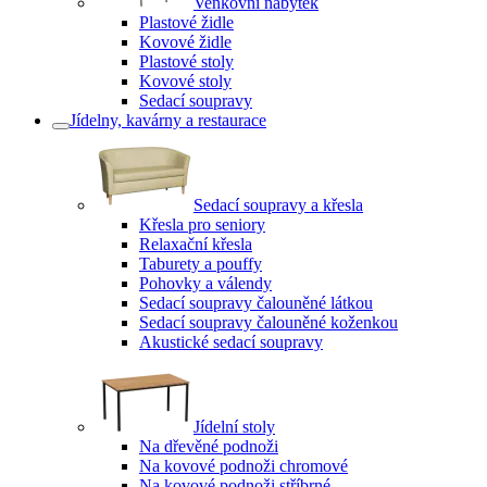
Venkovní nábytek
Plastové židle
Kovové židle
Plastové stoly
Kovové stoly
Sedací soupravy
Jídelny, kavárny a restaurace
Sedací soupravy a křesla
Křesla pro seniory
Relaxační křesla
Taburety a pouffy
Pohovky a válendy
Sedací soupravy čalouněné látkou
Sedací soupravy čalouněné koženkou
Akustické sedací soupravy
Jídelní stoly
Na dřevěné podnoži
Na kovové podnoži chromové
Na kovové podnoži stříbrné