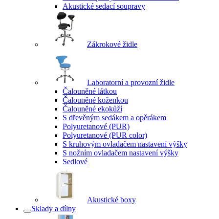
Akustické sedací soupravy
Zákrokové židle
Laboratorní a provozní židle
Čalouněné látkou
Čalouněné koženkou
Čalouněné ekokůží
S dřevěným sedákem a opěrákem
Polyuretanové (PUR)
Polyuretanové (PUR color)
S kruhovým ovladačem nastavení výšky
S nožním ovladačem nastavení výšky
Sedlové
Akustické boxy
Sklady a dílny