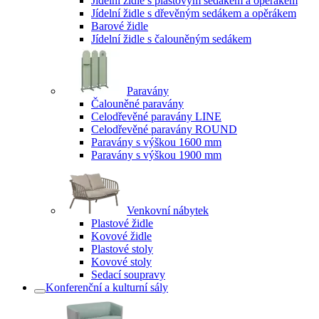
Jídelní židle s plastovým sedákem a opěrákem
Jídelní židle s dřevěným sedákem a opěrákem
Barové židle
Jídelní židle s čalouněným sedákem
Paravány
Čalouněné paravány
Celodřevěné paravány LINE
Celodřevěné paravány ROUND
Paravány s výškou 1600 mm
Paravány s výškou 1900 mm
Venkovní nábytek
Plastové židle
Kovové židle
Plastové stoly
Kovové stoly
Sedací soupravy
Konferenční a kulturní sály