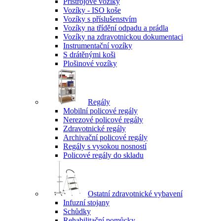
Přístrojové vozíky
Vozíky - ISO koše
Vozíky s příslušenstvím
Vozíky na třídění odpadu a prádla
Vozíky na zdravotnickou dokumentaci
Instrumentační vozíky
S drátěnými koši
Plošinové vozíky
Regály
Mobilní policové regály
Nerezové policové regály
Zdravotnické regály
Archivační policové regály
Regály s vysokou nosností
Policové regály do skladu
Ostatní zdravotnické vybavení
Infuzní stojany
Schůdky
Rehabilitační pomůcky