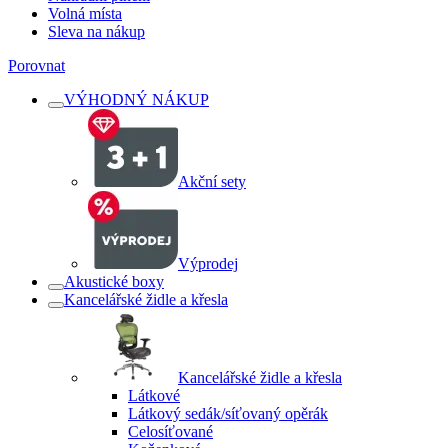
Volná místa
Sleva na nákup
Porovnat
VÝHODNÝ NÁKUP
Akční sety
Výprodej
Akustické boxy
Kancelářské židle a křesla
Kancelářské židle a křesla
Látkové
Látkový sedák/síťovaný opěrák
Celosíťované