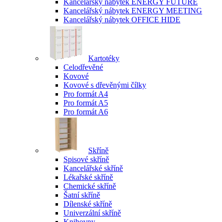
Kancelářský nábytek ENERGY FUTURE
Kancelářský nábytek ENERGY MEETING
Kancelářský nábytek OFFICE HIDE
Kartotéky
Celodřevěné
Kovové
Kovové s dřevěnými čílky
Pro formát A4
Pro formát A5
Pro formát A6
Skříně
Spisové skříně
Kancelářské skříně
Lékařské skříně
Chemické skříně
Šatní skříně
Dílenské skříně
Univerzální skříně
Knihovny