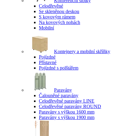
Konferenční stolky
Celodřevěné
Se skleněnou deskou
S kovovým rámem
Na kovových nohách
Mobilní
Kontejnery a mobilní skříňky
Pojízdné
Přístavné
Pojízdné s polštářem
Paravány
Čalouněné paravány
Celodřevěné paravány LINE
Celodřevěné paravány ROUND
Paravány s výškou 1600 mm
Paravány s výškou 1900 mm