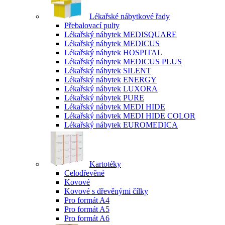
Lékařské nábytkové řady
Přebalovací pulty
Lékařský nábytek MEDISQUARE
Lékařský nábytek MEDICUS
Lékařský nábytek HOSPITAL
Lékařský nábytek MEDICUS PLUS
Lékařský nábytek SILENT
Lékařský nábytek ENERGY
Lékařský nábytek LUXORA
Lékařský nábytek PURE
Lékařský nábytek MEDI HIDE
Lékařský nábytek MEDI HIDE COLOR
Lékařský nábytek EUROMEDICA
Kartotéky
Celodřevěné
Kovové
Kovové s dřevěnými čílky
Pro formát A4
Pro formát A5
Pro formát A6