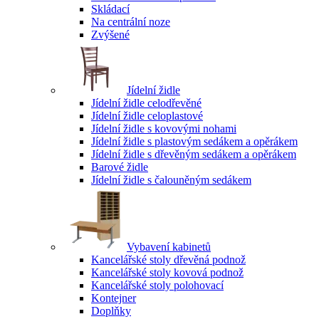
Skládací
Na centrální noze
Zvýšené
Jídelní židle
Jídelní židle celodřevěné
Jídelní židle celoplastové
Jídelní židle s kovovými nohami
Jídelní židle s plastovým sedákem a opěrákem
Jídelní židle s dřevěným sedákem a opěrákem
Barové židle
Jídelní židle s čalouněným sedákem
Vybavení kabinetů
Kancelářské stoly dřevěná podnož
Kancelářské stoly kovová podnož
Kancelářské stoly polohovací
Kontejner
Doplňky