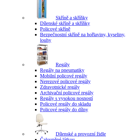
Skříně a skříňky
Dílenské skříně a skříňky
Policové skříně
Bezpečnostní skříně na hořlaviny, kyseliny,
louhy
Regály
Regály na pneumatiky
Mobilní policové regály
Nerezové policové regály
Zdravotnické regály
Archivační policové regály
Regály s vysokou nosností
Policové regály do skladu
Policové regály do dílny
Dílenské a provozní židle
Čalouněné látkou