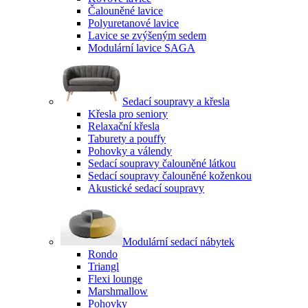
Čalouněné lavice
Polyuretanové lavice
Lavice se zvýšeným sedem
Modulární lavice SAGA
Sedací soupravy a křesla
Křesla pro seniory
Relaxační křesla
Taburety a pouffy
Pohovky a válendy
Sedací soupravy čalouněné látkou
Sedací soupravy čalouněné koženkou
Akustické sedací soupravy
Modulární sedací nábytek
Rondo
Triangl
Flexi lounge
Marshmallow
Pohovky