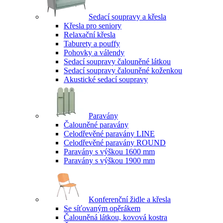
Sedací soupravy a křesla
Křesla pro seniory
Relaxační křesla
Taburety a pouffy
Pohovky a válendy
Sedací soupravy čalouněné látkou
Sedací soupravy čalouněné koženkou
Akustické sedací soupravy
Paravány
Čalouněné paravány
Celodřevěné paravány LINE
Celodřevěné paravány ROUND
Paravány s výškou 1600 mm
Paravány s výškou 1900 mm
Konferenční židle a křesla
Se síťovaným opěrákem
Čalouněná látkou, kovová kostra