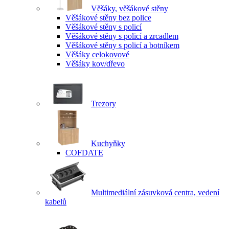
Věšáky, věšákové stěny
Věšákové stěny bez police
Věšákové stěny s policí
Věšákové stěny s policí a zrcadlem
Věšákové stěny s policí a botníkem
Věšáky celokovové
Věšáky kov/dřevo
Trezory
Kuchyňky
COFDATE
Multimediální zásuvková centra, vedení
kabelů