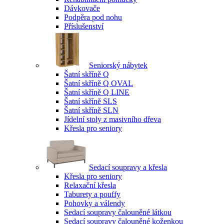
Dávkovače
Podpěra pod nohu
Příslušenství
Seniorský nábytek
Šatní skříně Q
Šatní skříně Q OVAL
Šatní skříně Q LINE
Šatní skříně SLS
Šatní skříně SLN
Jídelní stoly z masivního dřeva
Křesla pro seniory
Sedací soupravy a křesla
Křesla pro seniory
Relaxační křesla
Taburety a pouffy
Pohovky a válendy
Sedací soupravy čalouněné látkou
Sedací soupravy čalouněné koženkou