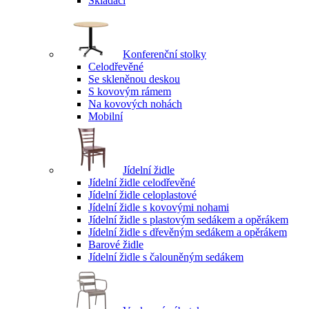
Skládací
Konferenční stolky
Celodřevěné
Se skleněnou deskou
S kovovým rámem
Na kovových nohách
Mobilní
Jídelní židle
Jídelní židle celodřevěné
Jídelní židle celoplastové
Jídelní židle s kovovými nohami
Jídelní židle s plastovým sedákem a opěrákem
Jídelní židle s dřevěným sedákem a opěrákem
Barové židle
Jídelní židle s čalouněným sedákem