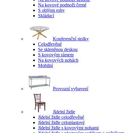
Na kovové podnoži černé
S oblými rohy
Skládací
Konferenční stolky
Celodřevěné
Se skleněnou deskou
S kovovým rámem
Na kovových nohách
Mobilní
Provozní vybavení
Jídelní židle
Jídelní židle celodřevěné
Jídelní židle celoplastové
Jídelní židle s kovovými nohami