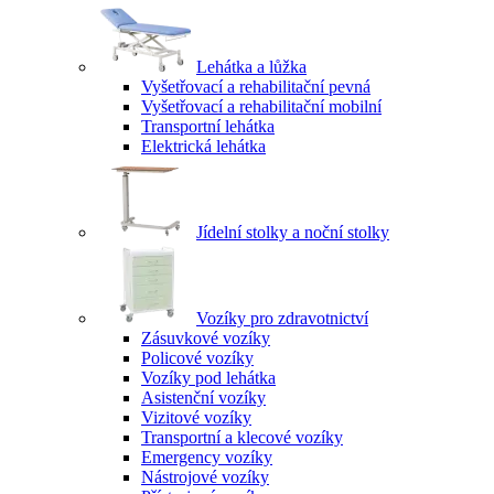
Lehátka a lůžka
Vyšetřovací a rehabilitační pevná
Vyšetřovací a rehabilitační mobilní
Transportní lehátka
Elektrická lehátka
Jídelní stolky a noční stolky
Vozíky pro zdravotnictví
Zásuvkové vozíky
Policové vozíky
Vozíky pod lehátka
Asistenční vozíky
Vizitové vozíky
Transportní a klecové vozíky
Emergency vozíky
Nástrojové vozíky