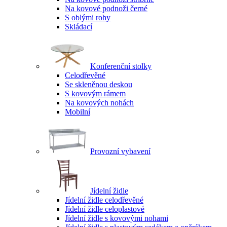
Na kovové podnoži černé
S oblými rohy
Skládací
Konferenční stolky
Celodřevěné
Se skleněnou deskou
S kovovým rámem
Na kovových nohách
Mobilní
Provozní vybavení
Jídelní židle
Jídelní židle celodřevěné
Jídelní židle celoplastové
Jídelní židle s kovovými nohami