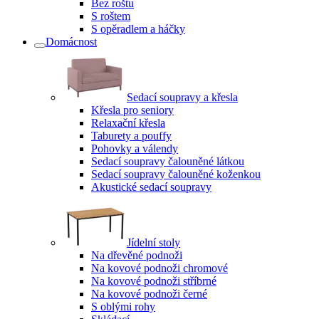
Bez roštu
S roštem
S opěradlem a háčky
Domácnost
Sedací soupravy a křesla
Křesla pro seniory
Relaxační křesla
Taburety a pouffy
Pohovky a válendy
Sedací soupravy čalouněné látkou
Sedací soupravy čalouněné koženkou
Akustické sedací soupravy
Jídelní stoly
Na dřevěné podnoži
Na kovové podnoži chromové
Na kovové podnoži stříbrné
Na kovové podnoži černé
S oblými rohy