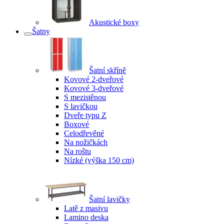
Akustické boxy
Šatny
Šatní skříně
Kovové 2-dveřové
Kovové 3-dveřové
S mezistěnou
S lavičkou
Dveře typu Z
Boxové
Celodřevěné
Na nožičkách
Na roštu
Nízké (výška 150 cm)
Šatní lavičky
Latě z masivu
Lamino deska