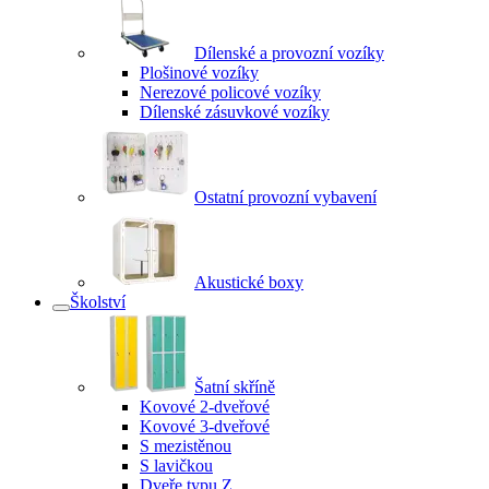
Dílenské a provozní vozíky
Plošinové vozíky
Nerezové policové vozíky
Dílenské zásuvkové vozíky
Ostatní provozní vybavení
Akustické boxy
Školství
Šatní skříně
Kovové 2-dveřové
Kovové 3-dveřové
S mezistěnou
S lavičkou
Dveře typu Z