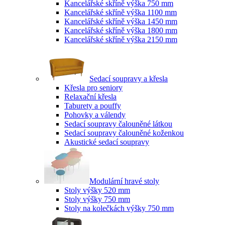
Kancelářské skříně výška 750 mm
Kancelářské skříně výška 1100 mm
Kancelářské skříně výška 1450 mm
Kancelářské skříně výška 1800 mm
Kancelářské skříně výška 2150 mm
Sedací soupravy a křesla
Křesla pro seniory
Relaxační křesla
Taburety a pouffy
Pohovky a válendy
Sedací soupravy čalouněné látkou
Sedací soupravy čalouněné koženkou
Akustické sedací soupravy
Modulární hravé stoly
Stoly výšky 520 mm
Stoly výšky 750 mm
Stoly na kolečkách výšky 750 mm