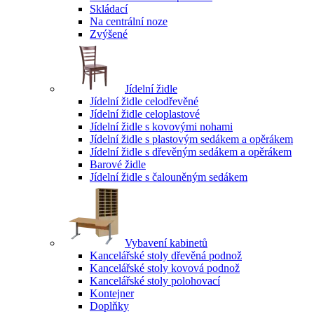
Skládací
Na centrální noze
Zvýšené
Jídelní židle
Jídelní židle celodřevěné
Jídelní židle celoplastové
Jídelní židle s kovovými nohami
Jídelní židle s plastovým sedákem a opěrákem
Jídelní židle s dřevěným sedákem a opěrákem
Barové židle
Jídelní židle s čalouněným sedákem
Vybavení kabinetů
Kancelářské stoly dřevěná podnož
Kancelářské stoly kovová podnož
Kancelářské stoly polohovací
Kontejner
Doplňky