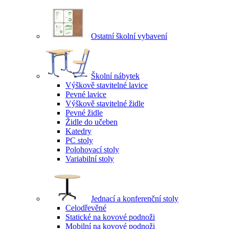
Ostatní školní vybavení
Školní nábytek
Výškově stavitelné lavice
Pevné lavice
Výškově stavitelné židle
Pevné židle
Židle do učeben
Katedry
PC stoly
Polohovací stoly
Variabilní stoly
Jednací a konferenční stoly
Celodřevěné
Statické na kovové podnoži
Mobilní na kovové podnoži