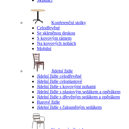
Skládací
Konferenční stolky
Celodřevěné
Se skleněnou deskou
S kovovým rámem
Na kovových nohách
Mobilní
Jídelní židle
Jídelní židle celodřevěné
Jídelní židle celoplastové
Jídelní židle s kovovými nohami
Jídelní židle s plastovým sedákem a opěrákem
Jídelní židle s dřevěným sedákem a opěrákem
Barové židle
Jídelní židle s čalouněným sedákem