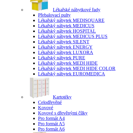
Lékařské nábytkové řady
Přebalovací pulty
Lékařský nábytek MEDISQUARE
Lékařský nábytek MEDICUS
Lékařský nábytek HOSPITAL
Lékařský nábytek MEDICUS PLUS
Lékařský nábytek SILENT
Lékařský nábytek ENERGY
Lékařský nábytek LUXORA
Lékařský nábytek PURE
Lékařský nábytek MEDI HIDE
Lékařský nábytek MEDI HIDE COLOR
Lékařský nábytek EUROMEDICA
Kartotéky
Celodřevěné
Kovové
Kovové s dřevěnými čílky
Pro formát A4
Pro formát A5
Pro formát A6