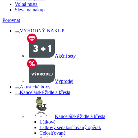
Volná místa
Sleva na nákup
Porovnat
VÝHODNÝ NÁKUP
Akční sety
Výprodej
Akustické boxy
Kancelářské židle a křesla
Kancelářské židle a křesla
Látkové
Látkový sedák/síťovaný opěrák
Celosíťované