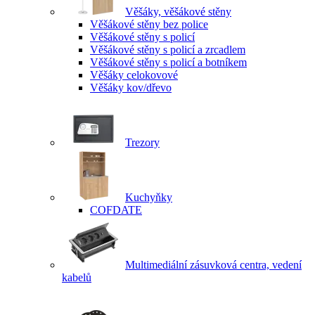
Věšáky, věšákové stěny
Věšákové stěny bez police
Věšákové stěny s policí
Věšákové stěny s policí a zrcadlem
Věšákové stěny s policí a botníkem
Věšáky celokovové
Věšáky kov/dřevo
Trezory
Kuchyňky
COFDATE
Multimediální zásuvková centra, vedení
kabelů