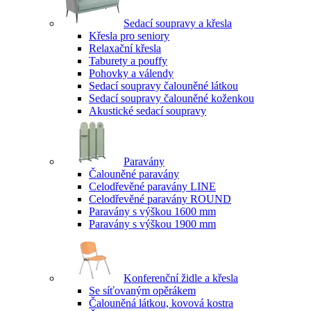
Sedací soupravy a křesla
Křesla pro seniory
Relaxační křesla
Taburety a pouffy
Pohovky a válendy
Sedací soupravy čalouněné látkou
Sedací soupravy čalouněné koženkou
Akustické sedací soupravy
Paravány
Čalouněné paravány
Celodřevěné paravány LINE
Celodřevěné paravány ROUND
Paravány s výškou 1600 mm
Paravány s výškou 1900 mm
Konferenční židle a křesla
Se síťovaným opěrákem
Čalouněná látkou, kovová kostra