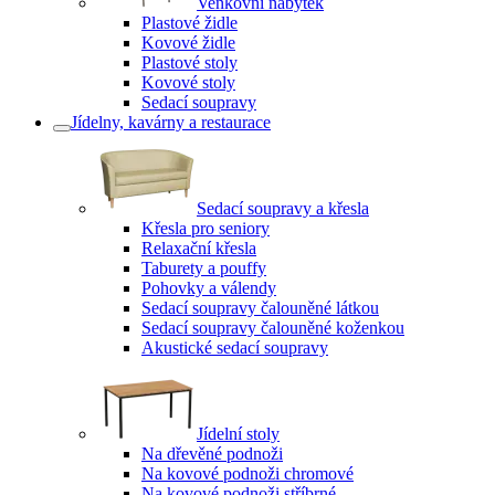
Venkovní nábytek
Plastové židle
Kovové židle
Plastové stoly
Kovové stoly
Sedací soupravy
Jídelny, kavárny a restaurace
Sedací soupravy a křesla
Křesla pro seniory
Relaxační křesla
Taburety a pouffy
Pohovky a válendy
Sedací soupravy čalouněné látkou
Sedací soupravy čalouněné koženkou
Akustické sedací soupravy
Jídelní stoly
Na dřevěné podnoži
Na kovové podnoži chromové
Na kovové podnoži stříbrné