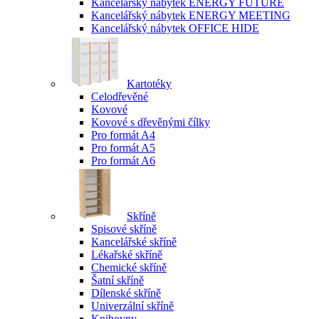
Kancelářský nábytek ENERGY FUTURE
Kancelářský nábytek ENERGY MEETING
Kancelářský nábytek OFFICE HIDE
Kartotéky
Celodřevěné
Kovové
Kovové s dřevěnými čílky
Pro formát A4
Pro formát A5
Pro formát A6
Skříně
Spisové skříně
Kancelářské skříně
Lékařské skříně
Chemické skříně
Šatní skříně
Dílenské skříně
Univerzální skříně
Knihovny