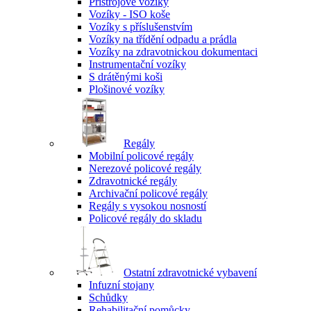
Přístrojové vozíky
Vozíky - ISO koše
Vozíky s příslušenstvím
Vozíky na třídění odpadu a prádla
Vozíky na zdravotnickou dokumentaci
Instrumentační vozíky
S drátěnými koši
Plošinové vozíky
Regály
Mobilní policové regály
Nerezové policové regály
Zdravotnické regály
Archivační policové regály
Regály s vysokou nosností
Policové regály do skladu
Ostatní zdravotnické vybavení
Infuzní stojany
Schůdky
Rehabilitační pomůcky