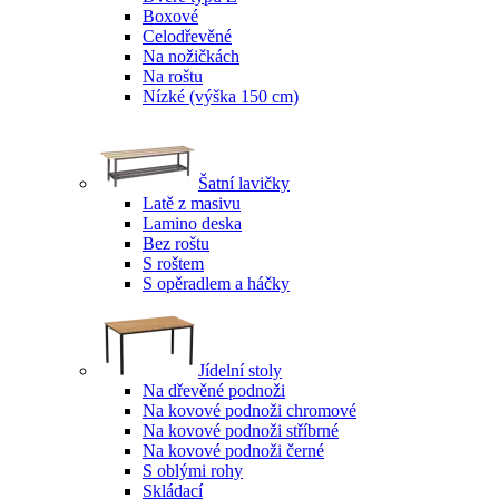
Boxové
Celodřevěné
Na nožičkách
Na roštu
Nízké (výška 150 cm)
Šatní lavičky
Latě z masivu
Lamino deska
Bez roštu
S roštem
S opěradlem a háčky
Jídelní stoly
Na dřevěné podnoži
Na kovové podnoži chromové
Na kovové podnoži stříbrné
Na kovové podnoži černé
S oblými rohy
Skládací