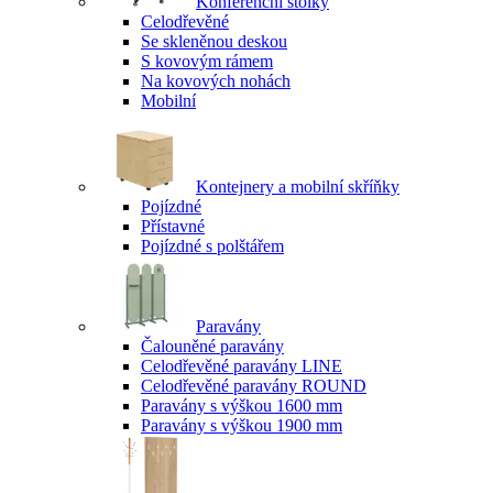
Konferenční stolky
Celodřevěné
Se skleněnou deskou
S kovovým rámem
Na kovových nohách
Mobilní
Kontejnery a mobilní skříňky
Pojízdné
Přístavné
Pojízdné s polštářem
Paravány
Čalouněné paravány
Celodřevěné paravány LINE
Celodřevěné paravány ROUND
Paravány s výškou 1600 mm
Paravány s výškou 1900 mm