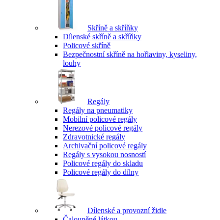
Skříně a skříňky
Dílenské skříně a skříňky
Policové skříně
Bezpečnostní skříně na hořlaviny, kyseliny,
louhy
Regály
Regály na pneumatiky
Mobilní policové regály
Nerezové policové regály
Zdravotnické regály
Archivační policové regály
Regály s vysokou nosností
Policové regály do skladu
Policové regály do dílny
Dílenské a provozní židle
Čalouněné látkou