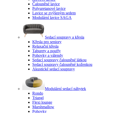
Čalouněné lavice
Polyuretanové lavice
Lavice se zvýšeným sedem
Modulární lavice SAGA
Sedací soupravy a křesla
Křesla pro seniory
Relaxační křesla
Taburety a pouffy
Pohovky a válendy
Sedací soupravy čalouněné látkou
Sedací soupravy čalouněné koženkou
Akustické sedací soupravy
Modulární sedací nábytek
Rondo
Triangl
Flexi lounge
Marshmallow
Pohovky