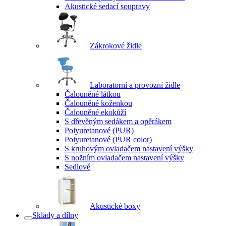
Akustické sedací soupravy
Zákrokové židle
Laboratorní a provozní židle
Čalouněné látkou
Čalouněné koženkou
Čalouněné ekokůží
S dřevěným sedákem a opěrákem
Polyuretanové (PUR)
Polyuretanové (PUR color)
S kruhovým ovladačem nastavení výšky
S nožním ovladačem nastavení výšky
Sedlové
Akustické boxy
Sklady a dílny