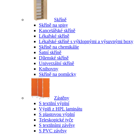
Skříně
Skříně na spisy
Kancelářské skříně
Lékařské skříně
Lékařské skříně s výklopnými a výsuvnými boxy
Skříně na chemikálie
Šatní skříně
Dílenské skříně
Univerzální skříně
Knihovny
Skříně na pomůcky
Zástěny
S textilní výplní
Výplň z HPL laminátu
S plastovou výplní
Teleskopické tyče
S textilními závěsy
S PVC závěsy