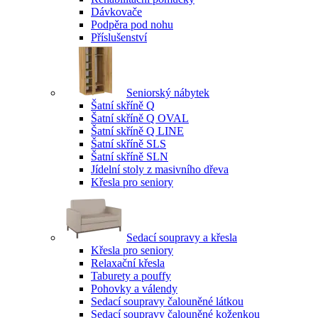
Dávkovače
Podpěra pod nohu
Příslušenství
Seniorský nábytek
Šatní skříně Q
Šatní skříně Q OVAL
Šatní skříně Q LINE
Šatní skříně SLS
Šatní skříně SLN
Jídelní stoly z masivního dřeva
Křesla pro seniory
Sedací soupravy a křesla
Křesla pro seniory
Relaxační křesla
Taburety a pouffy
Pohovky a válendy
Sedací soupravy čalouněné látkou
Sedací soupravy čalouněné koženkou