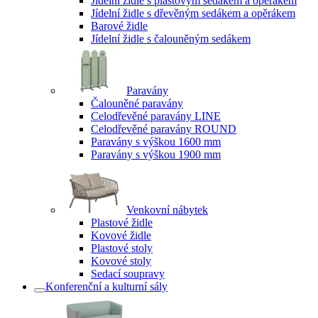
Jídelní židle s plastovým sedákem a opěrákem
Jídelní židle s dřevěným sedákem a opěrákem
Barové židle
Jídelní židle s čalouněným sedákem
Paravány
Čalouněné paravány
Celodřevěné paravány LINE
Celodřevěné paravány ROUND
Paravány s výškou 1600 mm
Paravány s výškou 1900 mm
Venkovní nábytek
Plastové židle
Kovové židle
Plastové stoly
Kovové stoly
Sedací soupravy
Konferenční a kulturní sály