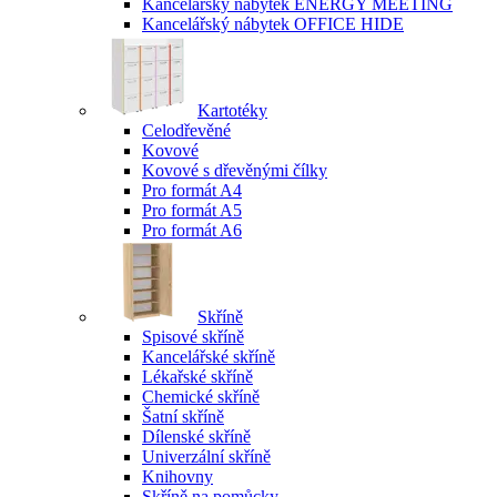
Kancelářský nábytek ENERGY MEETING
Kancelářský nábytek OFFICE HIDE
Kartotéky
Celodřevěné
Kovové
Kovové s dřevěnými čílky
Pro formát A4
Pro formát A5
Pro formát A6
Skříně
Spisové skříně
Kancelářské skříně
Lékařské skříně
Chemické skříně
Šatní skříně
Dílenské skříně
Univerzální skříně
Knihovny
Skříně na pomůcky