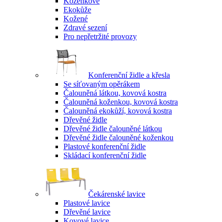
Koženkové
Ekokůže
Kožené
Zdravé sezení
Pro nepřetržité provozy
Konferenční židle a křesla
Se síťovaným opěrákem
Čalouněná látkou, kovová kostra
Čalouněná koženkou, kovová kostra
Čalouněná ekokůží, kovová kostra
Dřevěné židle
Dřevěné židle čalouněné látkou
Dřevěné židle čalouněné koženkou
Plastové konferenční židle
Skládací konferenční židle
Čekárenské lavice
Plastové lavice
Dřevěné lavice
Kovové lavice