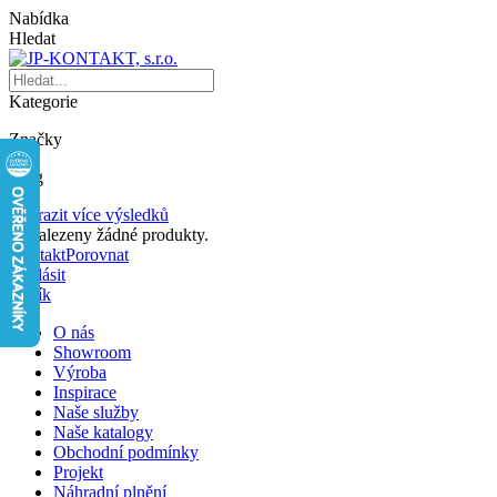
Nabídka
Hledat
Kategorie
Značky
Blog
Zobrazit více výsledků
Nenalezeny žádné produkty.
Kontakt
Porovnat
Přihlásit
Košík
O nás
Showroom
Výroba
Inspirace
Naše služby
Naše katalogy
Obchodní podmínky
Projekt
Náhradní plnění