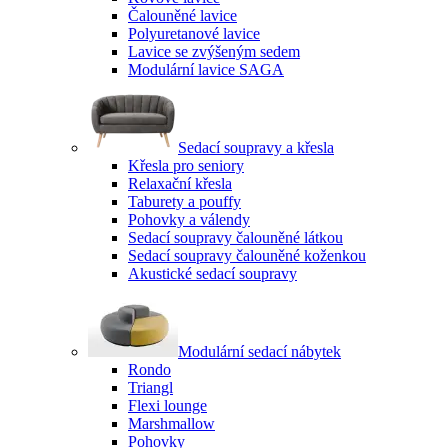
Čalouněné lavice
Polyuretanové lavice
Lavice se zvýšeným sedem
Modulární lavice SAGA
Sedací soupravy a křesla
Křesla pro seniory
Relaxační křesla
Taburety a pouffy
Pohovky a válendy
Sedací soupravy čalouněné látkou
Sedací soupravy čalouněné koženkou
Akustické sedací soupravy
Modulární sedací nábytek
Rondo
Triangl
Flexi lounge
Marshmallow
Pohovky