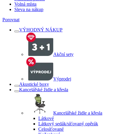
Volná místa
Sleva na nákup
Porovnat
VÝHODNÝ NÁKUP
Akční sety
Výprodej
Akustické boxy
Kancelářské židle a křesla
Kancelářské židle a křesla
Látkové
Látkový sedák/síťovaný opěrák
Celosíťované