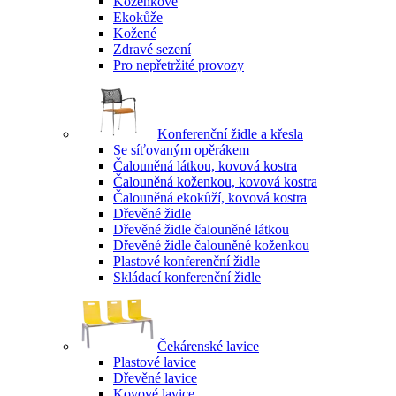
Koženkové
Ekokůže
Kožené
Zdravé sezení
Pro nepřetržité provozy
Konferenční židle a křesla
Se síťovaným opěrákem
Čalouněná látkou, kovová kostra
Čalouněná koženkou, kovová kostra
Čalouněná ekokůží, kovová kostra
Dřevěné židle
Dřevěné židle čalouněné látkou
Dřevěné židle čalouněné koženkou
Plastové konferenční židle
Skládací konferenční židle
Čekárenské lavice
Plastové lavice
Dřevěné lavice
Kovové lavice