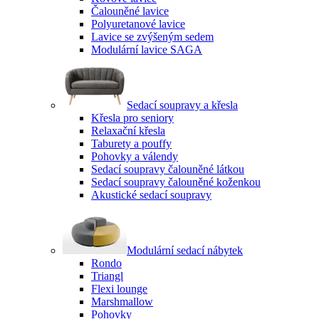
Čalouněné lavice
Polyuretanové lavice
Lavice se zvýšeným sedem
Modulární lavice SAGA
Sedací soupravy a křesla
Křesla pro seniory
Relaxační křesla
Taburety a pouffy
Pohovky a válendy
Sedací soupravy čalouněné látkou
Sedací soupravy čalouněné koženkou
Akustické sedací soupravy
Modulární sedací nábytek
Rondo
Triangl
Flexi lounge
Marshmallow
Pohovky