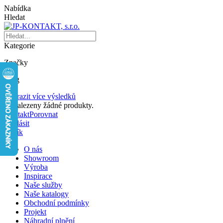
Nabídka
Hledat
Kategorie
Značky
Blog
Zobrazit více výsledků
Nenalezeny žádné produkty.
Kontakt
Porovnat
Přihlásit
Košík
O nás
Showroom
Výroba
Inspirace
Naše služby
Naše katalogy
Obchodní podmínky
Projekt
Náhradní plnění