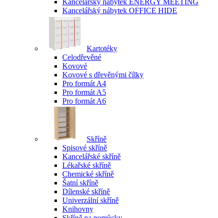
Kancelářský nábytek ENERGY MEETING
Kancelářský nábytek OFFICE HIDE
Kartotéky
Celodřevěné
Kovové
Kovové s dřevěnými čílky
Pro formát A4
Pro formát A5
Pro formát A6
Skříně
Spisové skříně
Kancelářské skříně
Lékařské skříně
Chemické skříně
Šatní skříně
Dílenské skříně
Univerzální skříně
Knihovny
Skříně na pomůcky