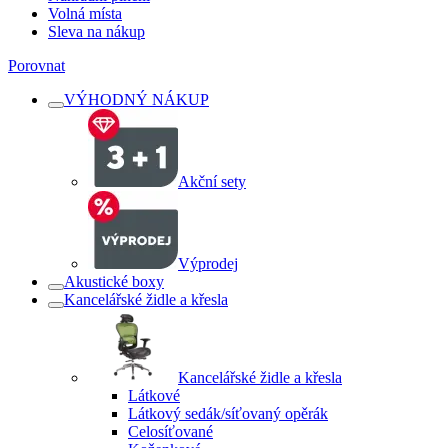
Volná místa
Sleva na nákup
Porovnat
VÝHODNÝ NÁKUP
Akční sety
Výprodej
Akustické boxy
Kancelářské židle a křesla
Kancelářské židle a křesla
Látkové
Látkový sedák/síťovaný opěrák
Celosíťované