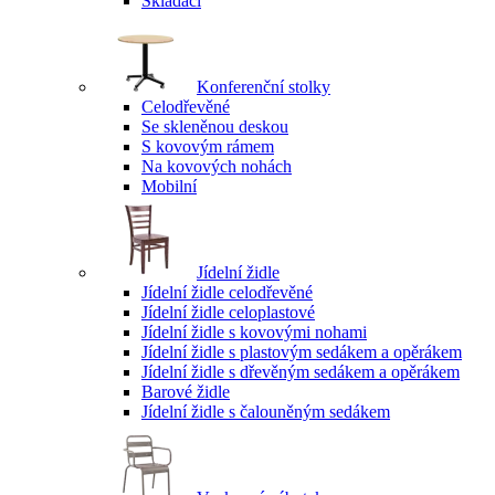
Skládací
Konferenční stolky
Celodřevěné
Se skleněnou deskou
S kovovým rámem
Na kovových nohách
Mobilní
Jídelní židle
Jídelní židle celodřevěné
Jídelní židle celoplastové
Jídelní židle s kovovými nohami
Jídelní židle s plastovým sedákem a opěrákem
Jídelní židle s dřevěným sedákem a opěrákem
Barové židle
Jídelní židle s čalouněným sedákem