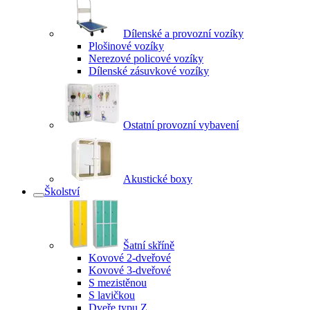
Dílenské a provozní vozíky
Plošinové vozíky
Nerezové policové vozíky
Dílenské zásuvkové vozíky
Ostatní provozní vybavení
Akustické boxy
Školství
Šatní skříně
Kovové 2-dveřové
Kovové 3-dveřové
S mezistěnou
S lavičkou
Dveře typu Z