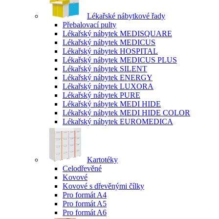
Lékařské nábytkové řady
Přebalovací pulty
Lékařský nábytek MEDISQUARE
Lékařský nábytek MEDICUS
Lékařský nábytek HOSPITAL
Lékařský nábytek MEDICUS PLUS
Lékařský nábytek SILENT
Lékařský nábytek ENERGY
Lékařský nábytek LUXORA
Lékařský nábytek PURE
Lékařský nábytek MEDI HIDE
Lékařský nábytek MEDI HIDE COLOR
Lékařský nábytek EUROMEDICA
Kartotéky
Celodřevěné
Kovové
Kovové s dřevěnými čílky
Pro formát A4
Pro formát A5
Pro formát A6