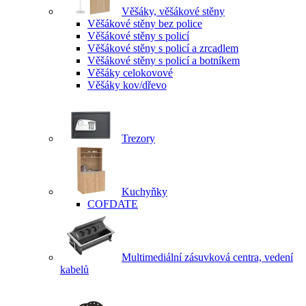
Věšáky, věšákové stěny
Věšákové stěny bez police
Věšákové stěny s policí
Věšákové stěny s policí a zrcadlem
Věšákové stěny s policí a botníkem
Věšáky celokovové
Věšáky kov/dřevo
Trezory
Kuchyňky
COFDATE
Multimediální zásuvková centra, vedení
kabelů