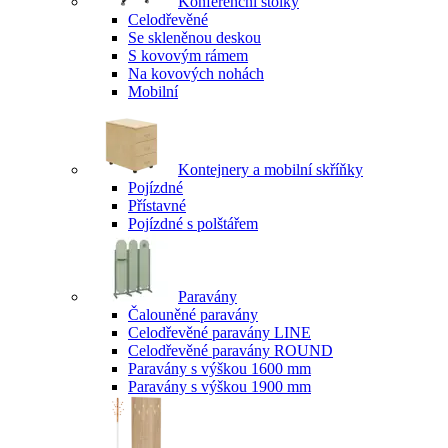
Konferenční stolky
Celodřevěné
Se skleněnou deskou
S kovovým rámem
Na kovových nohách
Mobilní
Kontejnery a mobilní skříňky
Pojízdné
Přístavné
Pojízdné s polštářem
Paravány
Čalouněné paravány
Celodřevěné paravány LINE
Celodřevěné paravány ROUND
Paravány s výškou 1600 mm
Paravány s výškou 1900 mm