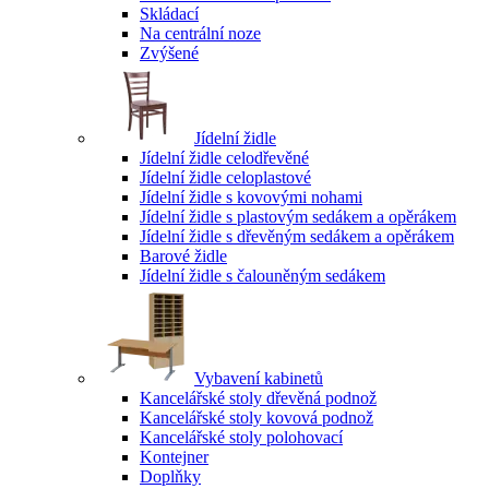
Skládací
Na centrální noze
Zvýšené
Jídelní židle
Jídelní židle celodřevěné
Jídelní židle celoplastové
Jídelní židle s kovovými nohami
Jídelní židle s plastovým sedákem a opěrákem
Jídelní židle s dřevěným sedákem a opěrákem
Barové židle
Jídelní židle s čalouněným sedákem
Vybavení kabinetů
Kancelářské stoly dřevěná podnož
Kancelářské stoly kovová podnož
Kancelářské stoly polohovací
Kontejner
Doplňky