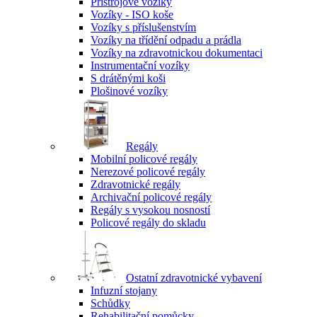
Přístrojové vozíky
Vozíky - ISO koše
Vozíky s příslušenstvím
Vozíky na třídění odpadu a prádla
Vozíky na zdravotnickou dokumentaci
Instrumentační vozíky
S drátěnými koši
Plošinové vozíky
Regály
Mobilní policové regály
Nerezové policové regály
Zdravotnické regály
Archivační policové regály
Regály s vysokou nosností
Policové regály do skladu
Ostatní zdravotnické vybavení
Infuzní stojany
Schůdky
Rehabilitační pomůcky