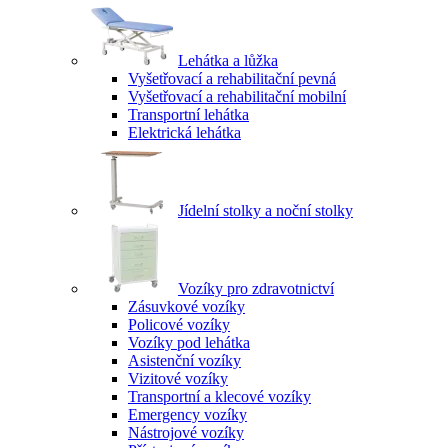
Lehátka a lůžka
Vyšetřovací a rehabilitační pevná
Vyšetřovací a rehabilitační mobilní
Transportní lehátka
Elektrická lehátka
Jídelní stolky a noční stolky
Vozíky pro zdravotnictví
Zásuvkové vozíky
Policové vozíky
Vozíky pod lehátka
Asistenční vozíky
Vizitové vozíky
Transportní a klecové vozíky
Emergency vozíky
Nástrojové vozíky