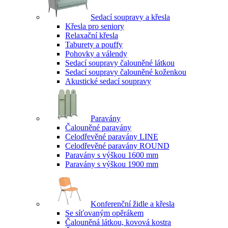
Sedací soupravy a křesla
Křesla pro seniory
Relaxační křesla
Taburety a pouffy
Pohovky a válendy
Sedací soupravy čalouněné látkou
Sedací soupravy čalouněné koženkou
Akustické sedací soupravy
Paravány
Čalouněné paravány
Celodřevěné paravány LINE
Celodřevěné paravány ROUND
Paravány s výškou 1600 mm
Paravány s výškou 1900 mm
Konferenční židle a křesla
Se síťovaným opěrákem
Čalouněná látkou, kovová kostra