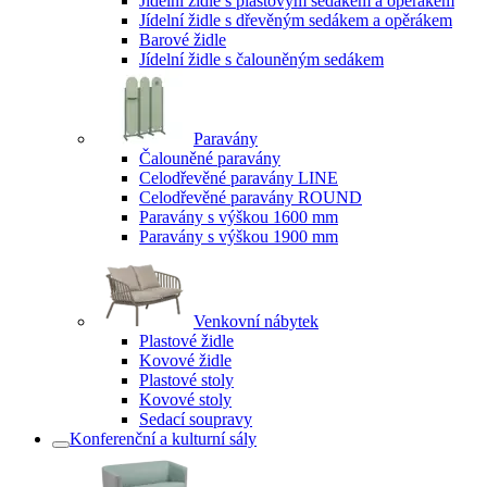
Jídelní židle s plastovým sedákem a opěrákem
Jídelní židle s dřevěným sedákem a opěrákem
Barové židle
Jídelní židle s čalouněným sedákem
Paravány
Čalouněné paravány
Celodřevěné paravány LINE
Celodřevěné paravány ROUND
Paravány s výškou 1600 mm
Paravány s výškou 1900 mm
Venkovní nábytek
Plastové židle
Kovové židle
Plastové stoly
Kovové stoly
Sedací soupravy
Konferenční a kulturní sály