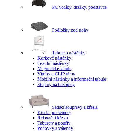
PC vozíky, držáky, podstavce
Podložky pod nohy
Tabule a nástěnky
Korkové nástěnky
Textilní nástěnky
Magnetické tabule
Vitríny a CLIP rámy
Mobilní nástěnky a informační tabule
Stojany na tiskopisy
Sedací soupravy a křesla
Křesla pro seniory
Relaxační křesla
Taburety a pouffy
Pohovky a válendy