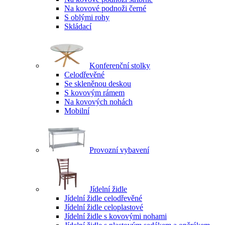
Na kovové podnoži černé
S oblými rohy
Skládací
Konferenční stolky
Celodřevěné
Se skleněnou deskou
S kovovým rámem
Na kovových nohách
Mobilní
Provozní vybavení
Jídelní židle
Jídelní židle celodřevěné
Jídelní židle celoplastové
Jídelní židle s kovovými nohami