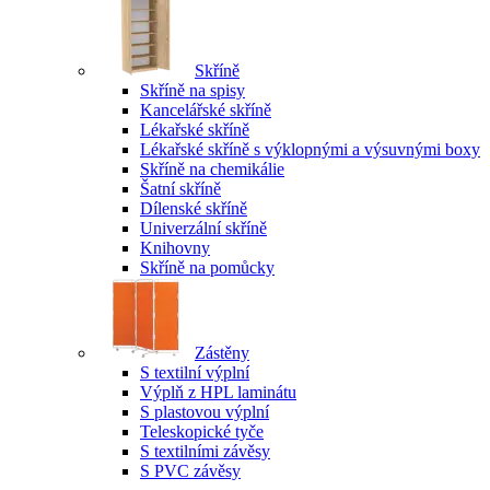
Skříně
Skříně na spisy
Kancelářské skříně
Lékařské skříně
Lékařské skříně s výklopnými a výsuvnými boxy
Skříně na chemikálie
Šatní skříně
Dílenské skříně
Univerzální skříně
Knihovny
Skříně na pomůcky
Zástěny
S textilní výplní
Výplň z HPL laminátu
S plastovou výplní
Teleskopické tyče
S textilními závěsy
S PVC závěsy