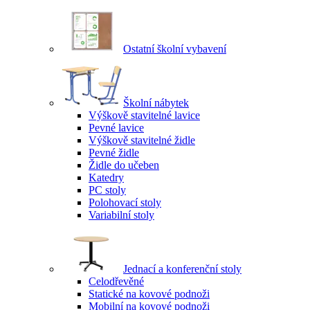
Ostatní školní vybavení
Školní nábytek
Výškově stavitelné lavice
Pevné lavice
Výškově stavitelné židle
Pevné židle
Židle do učeben
Katedry
PC stoly
Polohovací stoly
Variabilní stoly
Jednací a konferenční stoly
Celodřevěné
Statické na kovové podnoži
Mobilní na kovové podnoži