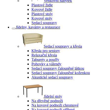
Venkovní nábytek
Plastové židle
Kovové židle
Plastové stoly
Kovové stoly
Sedací soupravy
Jídelny, kavárny a restaurace
Sedací soupravy a křesla
Křesla pro seniory
Relaxační křesla
Taburety a pouffy
Pohovky a válendy
Sedací soupravy čalouněné látkou
Sedací soupravy čalouněné koženkou
Akustické sedací soupravy
Jídelní stoly
Na dřevěné podnoži
Na kovové podnoži chromové
Na kovové podnoži stříbrné