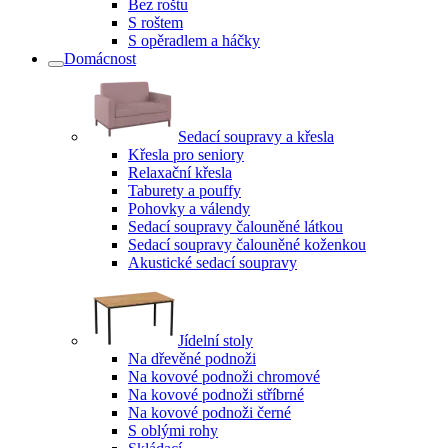
Bez roštu
S roštem
S opěradlem a háčky
Domácnost
Sedací soupravy a křesla
Křesla pro seniory
Relaxační křesla
Taburety a pouffy
Pohovky a válendy
Sedací soupravy čalouněné látkou
Sedací soupravy čalouněné koženkou
Akustické sedací soupravy
Jídelní stoly
Na dřevěné podnoži
Na kovové podnoži chromové
Na kovové podnoži stříbrné
Na kovové podnoži černé
S oblými rohy