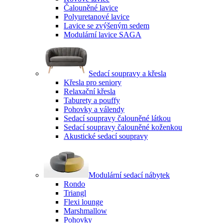
Čalouněné lavice
Polyuretanové lavice
Lavice se zvýšeným sedem
Modulární lavice SAGA
Sedací soupravy a křesla
Křesla pro seniory
Relaxační křesla
Taburety a pouffy
Pohovky a válendy
Sedací soupravy čalouněné látkou
Sedací soupravy čalouněné koženkou
Akustické sedací soupravy
Modulární sedací nábytek
Rondo
Triangl
Flexi lounge
Marshmallow
Pohovky