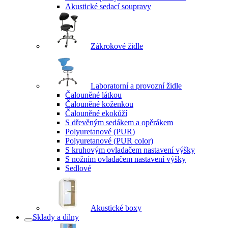
Akustické sedací soupravy
Zákrokové židle
Laboratorní a provozní židle
Čalouněné látkou
Čalouněné koženkou
Čalouněné ekokůží
S dřevěným sedákem a opěrákem
Polyuretanové (PUR)
Polyuretanové (PUR color)
S kruhovým ovladačem nastavení výšky
S nožním ovladačem nastavení výšky
Sedlové
Akustické boxy
Sklady a dílny