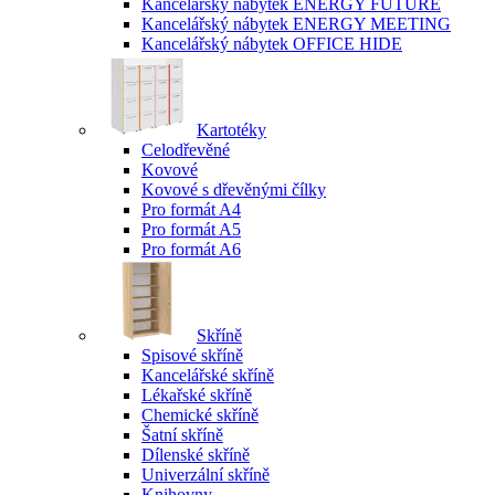
Kancelářský nábytek ENERGY FUTURE
Kancelářský nábytek ENERGY MEETING
Kancelářský nábytek OFFICE HIDE
Kartotéky
Celodřevěné
Kovové
Kovové s dřevěnými čílky
Pro formát A4
Pro formát A5
Pro formát A6
Skříně
Spisové skříně
Kancelářské skříně
Lékařské skříně
Chemické skříně
Šatní skříně
Dílenské skříně
Univerzální skříně
Knihovny