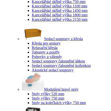
Kancelářské skříně výška 750 mm
Kancelářské skříně výška 1100 mm
Kancelářské skříně výška 1450 mm
Kancelářské skříně výška 1800 mm
Kancelářské skříně výška 2150 mm
Sedací soupravy a křesla
Křesla pro seniory
Relaxační křesla
Taburety a pouffy
Pohovky a válendy
Sedací soupravy čalouněné látkou
Sedací soupravy čalouněné koženkou
Akustické sedací soupravy
Modulární hravé stoly
Stoly výšky 520 mm
Stoly výšky 750 mm
Stoly na kolečkách výšky 750 mm