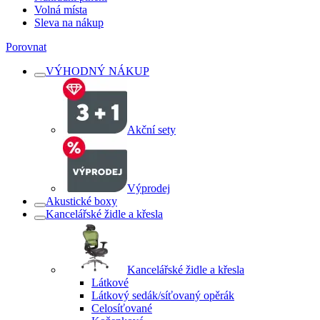
Volná místa
Sleva na nákup
Porovnat
VÝHODNÝ NÁKUP
Akční sety
Výprodej
Akustické boxy
Kancelářské židle a křesla
Kancelářské židle a křesla
Látkové
Látkový sedák/síťovaný opěrák
Celosíťované