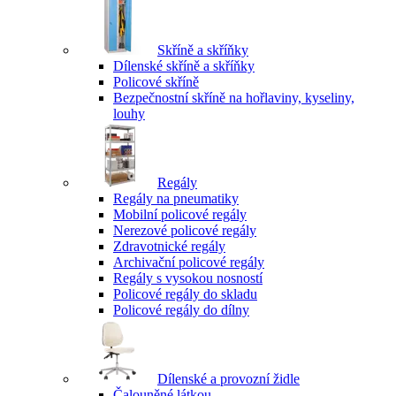
Skříně a skříňky
Dílenské skříně a skříňky
Policové skříně
Bezpečnostní skříně na hořlaviny, kyseliny,
louhy
Regály
Regály na pneumatiky
Mobilní policové regály
Nerezové policové regály
Zdravotnické regály
Archivační policové regály
Regály s vysokou nosností
Policové regály do skladu
Policové regály do dílny
Dílenské a provozní židle
Čalouněné látkou