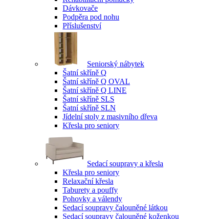
Dávkovače
Podpěra pod nohu
Příslušenství
Seniorský nábytek
Šatní skříně Q
Šatní skříně Q OVAL
Šatní skříně Q LINE
Šatní skříně SLS
Šatní skříně SLN
Jídelní stoly z masivního dřeva
Křesla pro seniory
Sedací soupravy a křesla
Křesla pro seniory
Relaxační křesla
Taburety a pouffy
Pohovky a válendy
Sedací soupravy čalouněné látkou
Sedací soupravy čalouněné koženkou