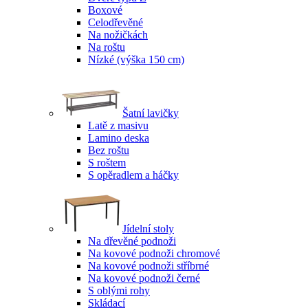
Boxové
Celodřevěné
Na nožičkách
Na roštu
Nízké (výška 150 cm)
Šatní lavičky
Latě z masivu
Lamino deska
Bez roštu
S roštem
S opěradlem a háčky
Jídelní stoly
Na dřevěné podnoži
Na kovové podnoži chromové
Na kovové podnoži stříbrné
Na kovové podnoži černé
S oblými rohy
Skládací