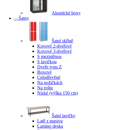
Akustické boxy
Šatny
Šatní skříně
Kovové 2-dveřové
Kovové 3-dveřové
S mezistěnou
S lavičkou
Dveře typu Z
Boxové
Celodřevěné
Na nožičkách
Na roštu
Nízké (výška 150 cm)
Šatní lavičky
Latě z masivu
Lamino deska