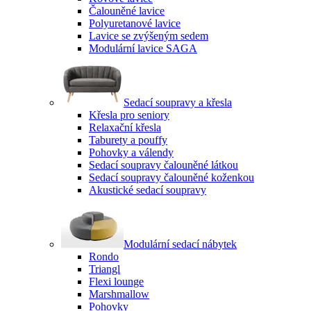
Čalouněné lavice
Polyuretanové lavice
Lavice se zvýšeným sedem
Modulární lavice SAGA
Sedací soupravy a křesla
Křesla pro seniory
Relaxační křesla
Taburety a pouffy
Pohovky a válendy
Sedací soupravy čalouněné látkou
Sedací soupravy čalouněné koženkou
Akustické sedací soupravy
Modulární sedací nábytek
Rondo
Triangl
Flexi lounge
Marshmallow
Pohovky