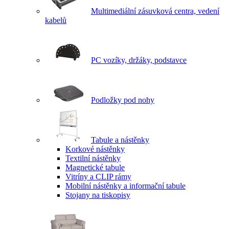
Multimediální zásuvková centra, vedení
kabelů
PC vozíky, držáky, podstavce
Podložky pod nohy
Tabule a nástěnky
Korkové nástěnky
Textilní nástěnky
Magnetické tabule
Vitríny a CLIP rámy
Mobilní nástěnky a informační tabule
Stojany na tiskopisy