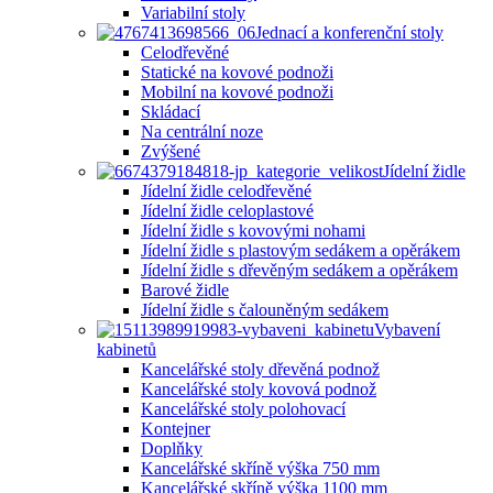
Variabilní stoly
Jednací a konferenční stoly
Celodřevěné
Statické na kovové podnoži
Mobilní na kovové podnoži
Skládací
Na centrální noze
Zvýšené
Jídelní židle
Jídelní židle celodřevěné
Jídelní židle celoplastové
Jídelní židle s kovovými nohami
Jídelní židle s plastovým sedákem a opěrákem
Jídelní židle s dřevěným sedákem a opěrákem
Barové židle
Jídelní židle s čalouněným sedákem
Vybavení
kabinetů
Kancelářské stoly dřevěná podnož
Kancelářské stoly kovová podnož
Kancelářské stoly polohovací
Kontejner
Doplňky
Kancelářské skříně výška 750 mm
Kancelářské skříně výška 1100 mm