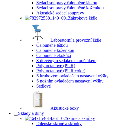
Sedací soupravy čalouněné látkou
Sedací soupravy čalouněné koženkou
Akustické sedací soupravy
Zákrokové židle
Laboratorní a provozní židle
Čalouněné látkou
Čalouněné koženkou
Čalouněné ekokůží
S dřevěným sedákem a opěrákem
Polyuretanové (PUR)
Polyuretanové (PUR color)
S kruhovým ovladačem nastavení výšky
S nožním ovladačem nastavení výšky
Sedlové
Akustické boxy
Sklady a dílny
Skříně a skříňky
Dílenské skříně a skříňky