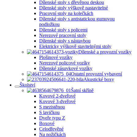
Dílenské stoly s dřevěnou deskou
Dílenské stoly výškově nastavitelné
Pracovní stoly na kolečkách
Dílenské stoly s antistatickou gumovou
podložkou
Dílenské stoly s policemi
Nerezové pracovní stoly
Dílenské stoly s nástavbou
Elektricky výškově stavitelnými stoly
Dílenské a provozní vozíky
Plošinové vozíky
Nerezové policové vozíky
Dílenské zásuvkové vozíky
Ostatní provozní vybavení
Akustické boxy
Školství
Šatní skříně
Kovové 2-dveřové
Kovové 3-dveřové
S mezistěnou
S lavičkou
Dveře typu Z
Boxové
Celodřevěné
Na nožičkách