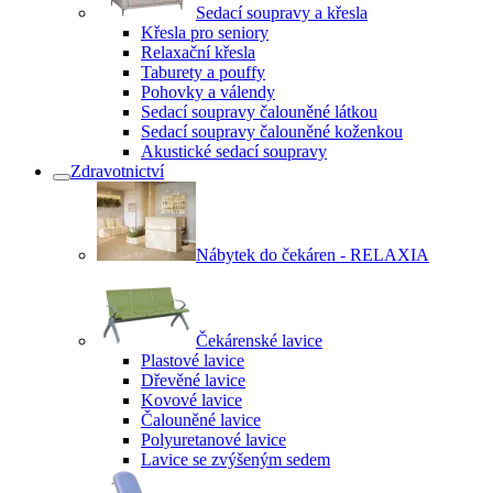
Sedací soupravy a křesla
Křesla pro seniory
Relaxační křesla
Taburety a pouffy
Pohovky a válendy
Sedací soupravy čalouněné látkou
Sedací soupravy čalouněné koženkou
Akustické sedací soupravy
Zdravotnictví
Nábytek do čekáren - RELAXIA
Čekárenské lavice
Plastové lavice
Dřevěné lavice
Kovové lavice
Čalouněné lavice
Polyuretanové lavice
Lavice se zvýšeným sedem