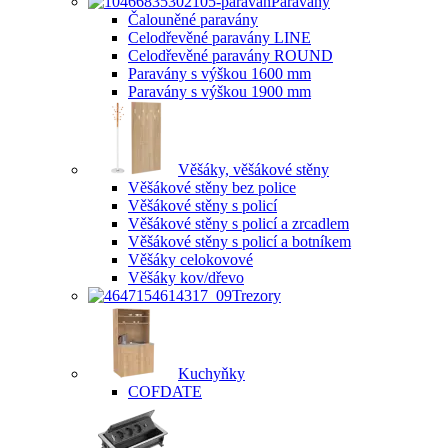
Paravány
Čalouněné paravány
Celodřevěné paravány LINE
Celodřevěné paravány ROUND
Paravány s výškou 1600 mm
Paravány s výškou 1900 mm
Věšáky, věšákové stěny
Věšákové stěny bez police
Věšákové stěny s policí
Věšákové stěny s policí a zrcadlem
Věšákové stěny s policí a botníkem
Věšáky celokovové
Věšáky kov/dřevo
Trezory
Kuchyňky
COFDATE