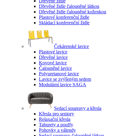
Dřevěné židle
Dřevěné židle čalouněné látkou
Dřevěné židle čalouněné koženkou
Plastové konferenční židle
Skládací konferenční židle
Čekárenské lavice
Plastové lavice
Dřevěné lavice
Kovové lavice
Čalouněné lavice
Polyuretanové lavice
Lavice se zvýšeným sedem
Modulární lavice SAGA
Sedací soupravy a křesla
Křesla pro seniory
Relaxační křesla
Taburety a pouffy
Pohovky a válendy
Sedací soupravy čalouněné látkou