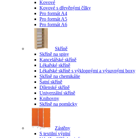
Kovové
Kovové s dřevěnými čílky
Pro formát A4
Pro formát A5
Pro formát A6
Skříně
Skříně na spisy
Kancelářské skříně
Lékařské skříně
Lékařské skříně s výklopnými a výsuvnými boxy
Skříně na chemikálie
Šatní skříně
Dílenské skříně
Univerzální skříně
Knihovny
Skříně na pomůcky
Zástěny
S textilní výplní