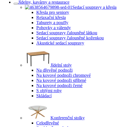
Jídelny, kavárny a restaurace
Sedací soupravy a křesla
Křesla pro seniory
Relaxační křesla
Taburety a pouffy
Pohovky a válendy
Sedací soupravy čalouněné látkou
Sedací soupravy čalouněné koženkou
Akustické sedací soupravy
Jídelní stoly
Na dřevěné podnoži
Na kovové podnoži chromové
Na kovové podnoži stříbrné
Na kovové podnoži černé
S oblými rohy
Skládací
Konferenční stolky
Celodřevěné