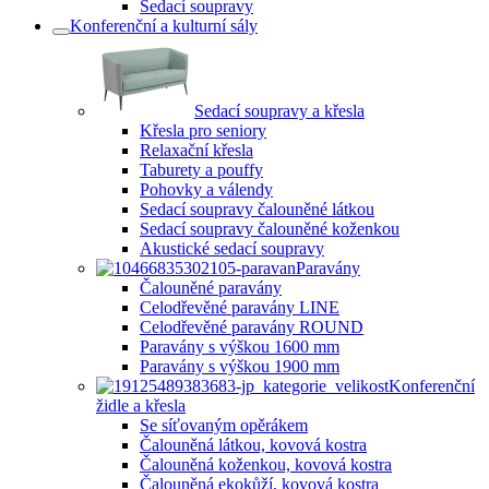
Sedací soupravy
Konferenční a kulturní sály
Sedací soupravy a křesla
Křesla pro seniory
Relaxační křesla
Taburety a pouffy
Pohovky a válendy
Sedací soupravy čalouněné látkou
Sedací soupravy čalouněné koženkou
Akustické sedací soupravy
Paravány
Čalouněné paravány
Celodřevěné paravány LINE
Celodřevěné paravány ROUND
Paravány s výškou 1600 mm
Paravány s výškou 1900 mm
Konferenční
židle a křesla
Se síťovaným opěrákem
Čalouněná látkou, kovová kostra
Čalouněná koženkou, kovová kostra
Čalouněná ekokůží, kovová kostra