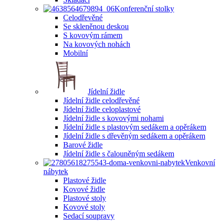
Konferenční stolky
Celodřevěné
Se skleněnou deskou
S kovovým rámem
Na kovových nohách
Mobilní
Jídelní židle
Jídelní židle celodřevěné
Jídelní židle celoplastové
Jídelní židle s kovovými nohami
Jídelní židle s plastovým sedákem a opěrákem
Jídelní židle s dřevěným sedákem a opěrákem
Barové židle
Jídelní židle s čalouněným sedákem
Venkovní
nábytek
Plastové židle
Kovové židle
Plastové stoly
Kovové stoly
Sedací soupravy