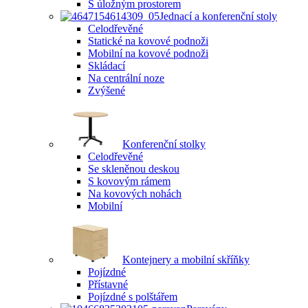
S úložným prostorem
Jednací a konferenční stoly
Celodřevěné
Statické na kovové podnoži
Mobilní na kovové podnoži
Skládací
Na centrální noze
Zvýšené
Konferenční stolky
Celodřevěné
Se skleněnou deskou
S kovovým rámem
Na kovových nohách
Mobilní
Kontejnery a mobilní skříňky
Pojízdné
Přístavné
Pojízdné s polštářem