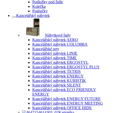
Podložky pod židle
Kolečka
Područky
Kancelářský nábytek
Nábytkové řady
Kancelářský nábytek AERO
Kancelářský nábytek COLUMBA
Kancelářské sety
Kancelářský nábytek LINIE
Kancelářský nábytek TIME
Kancelářský nábytek ERGOSTYL
Kancelářský nábytek ERGOSTYL PLUS
Kancelářský nábytek TETRIS
Kancelářský nábytek ENERGY
Kancelářský nábytek KUBISTIK
Kancelářský nábytek SILENT
Kancelářský nábytek ECO FRIENDLY
ENERGY
Kancelářský nábytek ENERGY FUTURE
Kancelářský nábytek ENERGY MEETING
Kancelářský nábytek OFFICE HIDE
Kartotéky