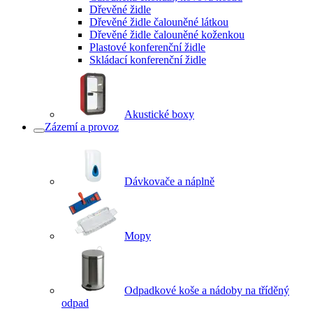
Dřevěné židle
Dřevěné židle čalouněné látkou
Dřevěné židle čalouněné koženkou
Plastové konferenční židle
Skládací konferenční židle
Akustické boxy
Zázemí a provoz
Dávkovače a náplně
Mopy
Odpadkové koše a nádoby na tříděný
odpad