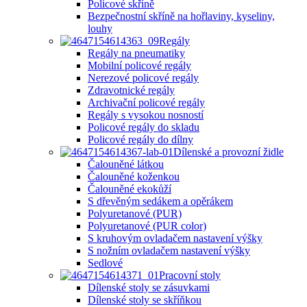
Policové skříně
Bezpečnostní skříně na hořlaviny, kyseliny,
louhy
Regály
Regály na pneumatiky
Mobilní policové regály
Nerezové policové regály
Zdravotnické regály
Archivační policové regály
Regály s vysokou nosností
Policové regály do skladu
Policové regály do dílny
Dílenské a provozní židle
Čalouněné látkou
Čalouněné koženkou
Čalouněné ekokůží
S dřevěným sedákem a opěrákem
Polyuretanové (PUR)
Polyuretanové (PUR color)
S kruhovým ovladačem nastavení výšky
S nožním ovladačem nastavení výšky
Sedlové
Pracovní stoly
Dílenské stoly se zásuvkami
Dílenské stoly se skříňkou