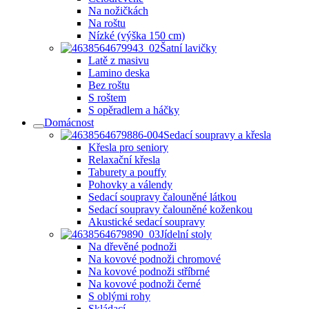
Na nožičkách
Na roštu
Nízké (výška 150 cm)
Šatní lavičky
Latě z masivu
Lamino deska
Bez roštu
S roštem
S opěradlem a háčky
Domácnost
Sedací soupravy a křesla
Křesla pro seniory
Relaxační křesla
Taburety a pouffy
Pohovky a válendy
Sedací soupravy čalouněné látkou
Sedací soupravy čalouněné koženkou
Akustické sedací soupravy
Jídelní stoly
Na dřevěné podnoži
Na kovové podnoži chromové
Na kovové podnoži stříbrné
Na kovové podnoži černé
S oblými rohy
Skládací