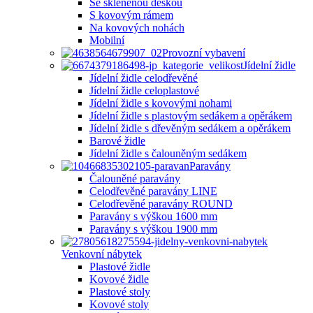
Se skleněnou deskou
S kovovým rámem
Na kovových nohách
Mobilní
Provozní vybavení
Jídelní židle
Jídelní židle celodřevěné
Jídelní židle celoplastové
Jídelní židle s kovovými nohami
Jídelní židle s plastovým sedákem a opěrákem
Jídelní židle s dřevěným sedákem a opěrákem
Barové židle
Jídelní židle s čalouněným sedákem
Paravány
Čalouněné paravány
Celodřevěné paravány LINE
Celodřevěné paravány ROUND
Paravány s výškou 1600 mm
Paravány s výškou 1900 mm
Venkovní nábytek
Plastové židle
Kovové židle
Plastové stoly
Kovové stoly