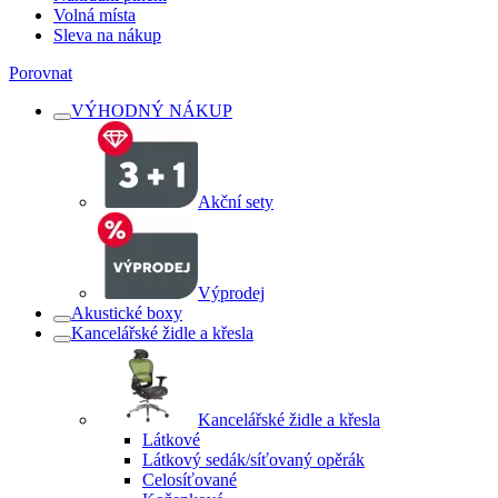
Volná místa
Sleva na nákup
Porovnat
VÝHODNÝ NÁKUP
Akční sety
Výprodej
Akustické boxy
Kancelářské židle a křesla
Kancelářské židle a křesla
Látkové
Látkový sedák/síťovaný opěrák
Celosíťované