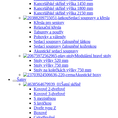
Kancelářské skříně výška 1450 mm
Kancelářské skříně výška 1800 mm
Kancelářské skříně výška 2150 mm
Sedací soupravy a křesla
Křesla pro seniory
Relaxační křesla
Taburety a pouffy
Pohovky a válendy
Sedací soupravy čalouněné látkou
Sedací soupravy čalouněné koženkou
Akustické sedací soupravy
Modulární hravé stoly
Stoly výšky 520 mm
Stoly výšky 750 mm
Stoly na kolečkách výšky 750 mm
Akustické boxy
Šatny
Šatní skříně
Kovové 2-dveřové
Kovové 3-dveřové
S mezistěnou
S lavičkou
Dveře typu Z
Boxové
Celodřevěné