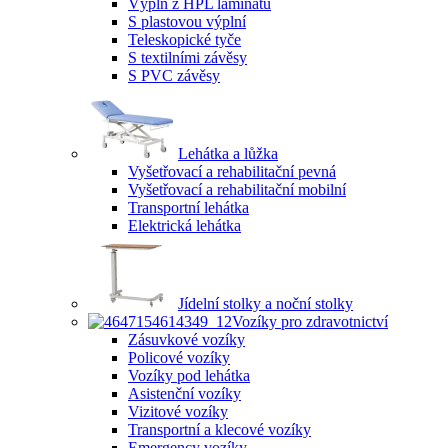
Výplň z HPL laminátu
S plastovou výplní
Teleskopické tyče
S textilními závěsy
S PVC závěsy
Lehátka a lůžka
Vyšetřovací a rehabilitační pevná
Vyšetřovací a rehabilitační mobilní
Transportní lehátka
Elektrická lehátka
Jídelní stolky a noční stolky
Vozíky pro zdravotnictví
Zásuvkové vozíky
Policové vozíky
Vozíky pod lehátka
Asistenční vozíky
Vizitové vozíky
Transportní a klecové vozíky
Emergency vozíky