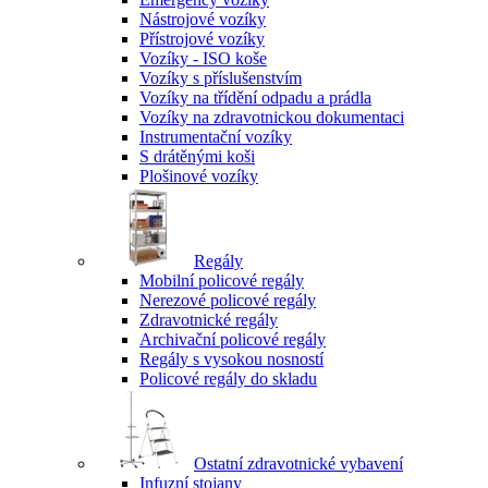
Nástrojové vozíky
Přístrojové vozíky
Vozíky - ISO koše
Vozíky s příslušenstvím
Vozíky na třídění odpadu a prádla
Vozíky na zdravotnickou dokumentaci
Instrumentační vozíky
S drátěnými koši
Plošinové vozíky
Regály
Mobilní policové regály
Nerezové policové regály
Zdravotnické regály
Archivační policové regály
Regály s vysokou nosností
Policové regály do skladu
Ostatní zdravotnické vybavení
Infuzní stojany