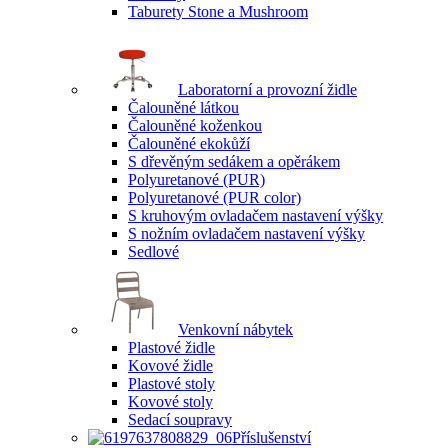
Taburety Stone a Mushroom
Laboratorní a provozní židle
Čalouněné látkou
Čalouněné koženkou
Čalouněné ekokůží
S dřevěným sedákem a opěrákem
Polyuretanové (PUR)
Polyuretanové (PUR color)
S kruhovým ovladačem nastavení výšky
S nožním ovladačem nastavení výšky
Sedlové
Venkovní nábytek
Plastové židle
Kovové židle
Plastové stoly
Kovové stoly
Sedací soupravy
Příslušenství