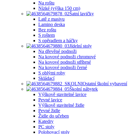
Na roštu
Nízké (výška 150 cm)
Šatní lavičky
Latě z masivu
Lamino deska
Bez roštu
S roštem
S opěradlem a háčky
Jídelní stoly
Na dřevěné podnoži
Na kovové podnoži chromové
Na kovové podnoži stříbrné
Na kovové podnoži černé
S oblými rohy
Skládací
Ostatní školní vybavení
Školní nábytek
Výškově stavitelné lavice
Pevné lavice
Výškově stavitelné židle
Pevné židle
Židle do učeben
Katedry
PC stoly
Polohovací stoly