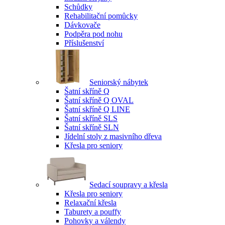
Schůdky
Rehabilitační pomůcky
Dávkovače
Podpěra pod nohu
Příslušenství
Seniorský nábytek
Šatní skříně Q
Šatní skříně Q OVAL
Šatní skříně Q LINE
Šatní skříně SLS
Šatní skříně SLN
Jídelní stoly z masivního dřeva
Křesla pro seniory
Sedací soupravy a křesla
Křesla pro seniory
Relaxační křesla
Taburety a pouffy
Pohovky a válendy