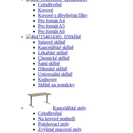
Celodřevěné
Kovové
Kovové s dřevěnými čílky
Pro formát A4
Pro formát A5
Pro formát A6
Skříně
Spisové skříně
Kancelářské skříně
Lékařské skříně
Chemické skříně
Šatní skříně
Dílenské skříně
Univerzální skříně
Knihovny
Skříně na pomůcky
Kancelářské stoly
Celodřevěné
Na kovové podnoži
Polohovací stoly
Zvýšené pracovní stoly