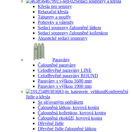
Sedací soupravy a křesla
Křesla pro seniory
Relaxační křesla
Taburety a pouffy
Pohovky a válendy
Sedací soupravy čalouněné látkou
Sedací soupravy čalouněné koženkou
Akustické sedací soupravy
Paravány
Čalouněné paravány
Celodřevěné paravány LINE
Celodřevěné paravány ROUND
Paravány s výškou 1600 mm
Paravány s výškou 1900 mm
Konferenční
židle a křesla
Se síťovaným opěrákem
Čalouněná látkou, kovová kostra
Čalouněná koženkou, kovová kostra
Čalouněná ekokůží, kovová kostra
Dřevěné židle
Dřevěné židle čalouněné látkou