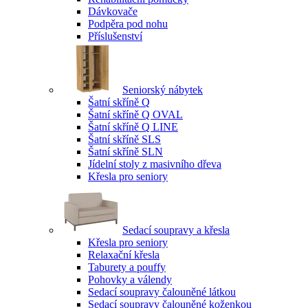
Dávkovače
Podpěra pod nohu
Příslušenství
Seniorský nábytek
Šatní skříně Q
Šatní skříně Q OVAL
Šatní skříně Q LINE
Šatní skříně SLS
Šatní skříně SLN
Jídelní stoly z masivního dřeva
Křesla pro seniory
Sedací soupravy a křesla
Křesla pro seniory
Relaxační křesla
Taburety a pouffy
Pohovky a válendy
Sedací soupravy čalouněné látkou
Sedací soupravy čalouněné koženkou