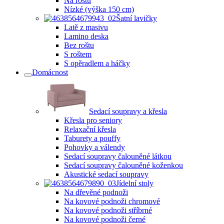
Na roštu
Nízké (výška 150 cm)
Šatní lavičky
Latě z masivu
Lamino deska
Bez roštu
S roštem
S opěradlem a háčky
Domácnost
Sedací soupravy a křesla
Křesla pro seniory
Relaxační křesla
Taburety a pouffy
Pohovky a válendy
Sedací soupravy čalouněné látkou
Sedací soupravy čalouněné koženkou
Akustické sedací soupravy
Jídelní stoly
Na dřevěné podnoži
Na kovové podnoži chromové
Na kovové podnoži stříbrné
Na kovové podnoži černé