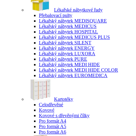
Lékařské nábytkové řady
Přebalovací pulty
Lékařský nábytek MEDISQUARE
Lékařský nábytek MEDICUS
Lékařský nábytek HOSPITAL
Lékařský nábytek MEDICUS PLUS
Lékařský nábytek SILENT
Lékařský nábytek ENERGY
Lékařský nábytek LUXORA
Lékařský nábytek PURE
Lékařský nábytek MEDI HIDE
Lékařský nábytek MEDI HIDE COLOR
Lékařský nábytek EUROMEDICA
Kartotéky
Celodřevěné
Kovové
Kovové s dřevěnými čílky
Pro formát A4
Pro formát A5
Pro formát A6