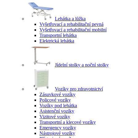
Lehátka a lůžka
Vyšetřovací a rehabilitační pevná
Vyšetřovací a rehabilitační mobilní
Transportní lehátka
Elektrická lehátka
Jídelní stolky a noční stolky
Vozíky pro zdravotnictví
Zásuvkové vozíky
Policové vozíky
Vozíky pod lehátka
Asistenční vozíky
Vizitové vozíky
Transportní a klecové vozíky
Emergency vozíky
Nástrojové vozíky