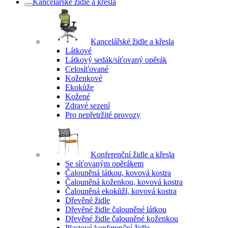
Kancelářské židle a křesla
Kancelářské židle a křesla
Látkové
Látkový sedák/síťovaný opěrák
Celosíťované
Koženkové
Ekokůže
Kožené
Zdravé sezení
Pro nepřetržité provozy
Konferenční židle a křesla
Se síťovaným opěrákem
Čalouněná látkou, kovová kostra
Čalouněná koženkou, kovová kostra
Čalouněná ekokůží, kovová kostra
Dřevěné židle
Dřevěné židle čalouněné látkou
Dřevěné židle čalouněné koženkou
Plastové konferenční židle