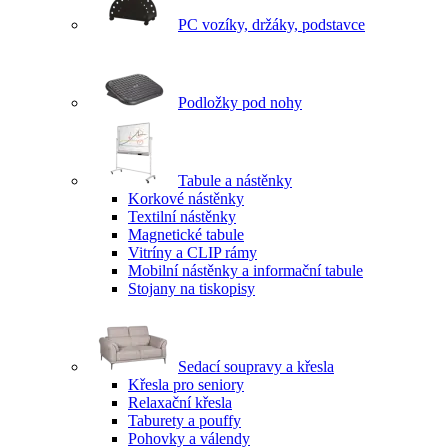
PC vozíky, držáky, podstavce
Podložky pod nohy
Tabule a nástěnky
Korkové nástěnky
Textilní nástěnky
Magnetické tabule
Vitríny a CLIP rámy
Mobilní nástěnky a informační tabule
Stojany na tiskopisy
Sedací soupravy a křesla
Křesla pro seniory
Relaxační křesla
Taburety a pouffy
Pohovky a válendy