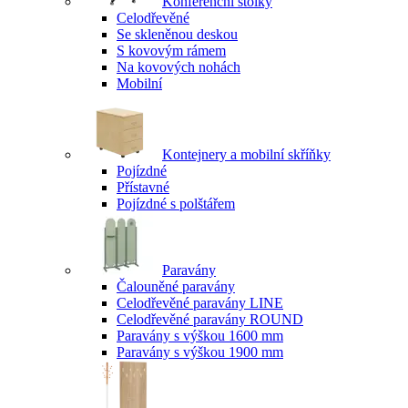
Konferenční stolky
Celodřevěné
Se skleněnou deskou
S kovovým rámem
Na kovových nohách
Mobilní
Kontejnery a mobilní skříňky
Pojízdné
Přístavné
Pojízdné s polštářem
Paravány
Čalouněné paravány
Celodřevěné paravány LINE
Celodřevěné paravány ROUND
Paravány s výškou 1600 mm
Paravány s výškou 1900 mm