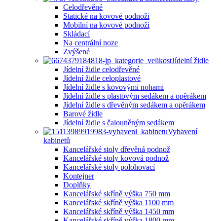
Celodřevěné
Statické na kovové podnoži
Mobilní na kovové podnoži
Skládací
Na centrální noze
Zvýšené
Jídelní židle
Jídelní židle celodřevěné
Jídelní židle celoplastové
Jídelní židle s kovovými nohami
Jídelní židle s plastovým sedákem a opěrákem
Jídelní židle s dřevěným sedákem a opěrákem
Barové židle
Jídelní židle s čalouněným sedákem
Vybavení
kabinetů
Kancelářské stoly dřevěná podnož
Kancelářské stoly kovová podnož
Kancelářské stoly polohovací
Kontejner
Doplňky
Kancelářské skříně výška 750 mm
Kancelářské skříně výška 1100 mm
Kancelářské skříně výška 1450 mm
Kancelářské skříně výška 1800 mm