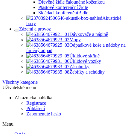
Dřevěné židle čalouněné koženkou
Plastové konferenční židle
Skládací konferenční židle
Akustické
boxy
Zázemí a provoz
Dávkovače a náplně
Mopy
Odpadkové koše a nádoby na
tříděný odpad
Úklidové skříně
Úklidové vozíky
Zásobníky
Žebříky a schůdky
Všechny kategorie
Uživatelské menu
Zákaznická nabídka
Registrace
Přihlášení
Zapomenuté heslo
Menu