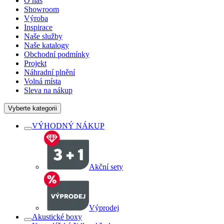
O nás
Showroom
Výroba
Inspirace
Naše služby
Naše katalogy
Obchodní podmínky
Projekt
Náhradní plnění
Volná místa
Sleva na nákup
Vyberte kategorii
VÝHODNÝ NÁKUP
Akční sety
Výprodej
Akustické boxy