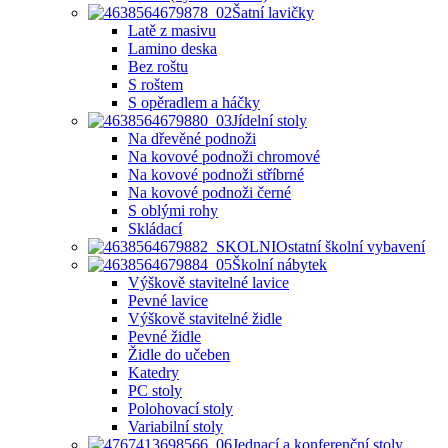
Šatní lavičky
Latě z masivu
Lamino deska
Bez roštu
S roštem
S opěradlem a háčky
Jídelní stoly
Na dřevěné podnoži
Na kovové podnoži chromové
Na kovové podnoži stříbrné
Na kovové podnoži černé
S oblými rohy
Skládací
Ostatní školní vybavení
Školní nábytek
Výškově stavitelné lavice
Pevné lavice
Výškově stavitelné židle
Pevné židle
Židle do učeben
Katedry
PC stoly
Polohovací stoly
Variabilní stoly
Jednací a konferenční stoly