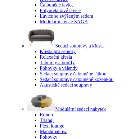
Čalouněné lavice
Polyuretanové lavice
Lavice se zvýšeným sedem
Modulární lavice SAGA
Sedací soupravy a křesla
Křesla pro seniory
Relaxační křesla
Taburety a pouffy
Pohovky a válendy
Sedací soupravy čalouněné látkou
Sedací soupravy čalouněné koženkou
Akustické sedací soupravy
Modulární sedací nábytek
Rondo
Triangl
Flexi lounge
Marshmallow
Pohovky