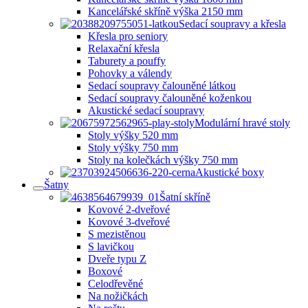
Kancelářské skříně výška 2150 mm
Sedací soupravy a křesla
Křesla pro seniory
Relaxační křesla
Taburety a pouffy
Pohovky a válendy
Sedací soupravy čalouněné látkou
Sedací soupravy čalouněné koženkou
Akustické sedací soupravy
Modulární hravé stoly
Stoly výšky 520 mm
Stoly výšky 750 mm
Stoly na kolečkách výšky 750 mm
Akustické boxy
Šatny
Šatní skříně
Kovové 2-dveřové
Kovové 3-dveřové
S mezistěnou
S lavičkou
Dveře typu Z
Boxové
Celodřevěné
Na nožičkách