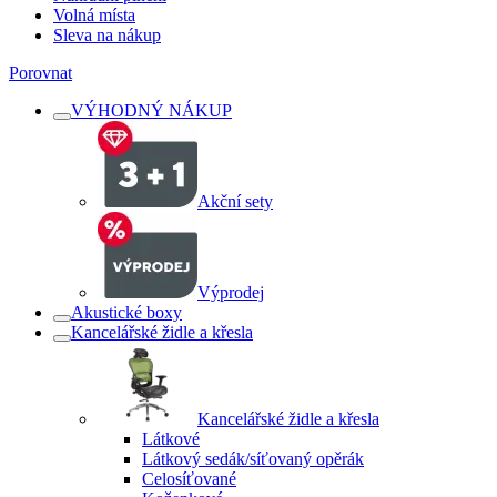
Volná místa
Sleva na nákup
Porovnat
VÝHODNÝ NÁKUP
Akční sety
Výprodej
Akustické boxy
Kancelářské židle a křesla
Kancelářské židle a křesla
Látkové
Látkový sedák/síťovaný opěrák
Celosíťované