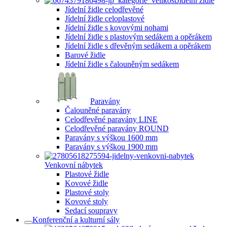
Jídelní židle
Jídelní židle celodřevěné
Jídelní židle celoplastové
Jídelní židle s kovovými nohami
Jídelní židle s plastovým sedákem a opěrákem
Jídelní židle s dřevěným sedákem a opěrákem
Barové židle
Jídelní židle s čalouněným sedákem
Paravány
Čalouněné paravány
Celodřevěné paravány LINE
Celodřevěné paravány ROUND
Paravány s výškou 1600 mm
Paravány s výškou 1900 mm
Venkovní nábytek
Plastové židle
Kovové židle
Plastové stoly
Kovové stoly
Sedací soupravy
Konferenční a kulturní sály