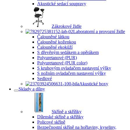
Akustické sedací soupravy
Zákrokové židle
Laboratorní a provozní židle
Čalouněné látkou
Čalouněné koženkou
Čalouněné ekokůží
S dřevěným sedákem a opěrákem
Polyuretanové (PUR)
Polyuretanové (PUR color)
S kruhovým ovladačem nastavení výšky
S nožním ovladačem nastavení výšky
Sedlové
Akustické boxy
Sklady a dílny
Skříně a skříňky
Dílenské skříně a skříňky
Policové skříně
Bezpečnostní skříně na hořlaviny, kyseliny,