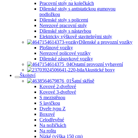
Pracovní stoly na kolečkách
Dílenské stoly s antistatickou gumovou
podložkou
Dílenské stoly s policemi
Nerezové pracovní stoly
Dílenské stoly s nástavbou
Elektricky výškově stavitelnými stoly
Dílenské a provozní vozíky
Plošinové vozíky
Nerezové policové vozíky
Dílenské zásuvkové vozíky
Ostatní provozní vybavení
Akustické boxy
Školství
Šatní skříně
Kovové 2-dveřové
Kovové 3-dveřové
S mezistěnou
S lavičkou
Dveře typu Z
Boxové
Celodřevěné
Na nožičkách
Na roštu
Nízké (výška 150 cm)