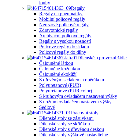
louhy
Regály
Regály na pneumatiky
Mobilní policové regály
Nerezové policové regály
Zdravotnické regály
Archivační policové regály
Regály s vysokou nosností
Policové regály do skladu
Policové regály do dílny
Dílenské a provozní židle
Čalouněné látkou
Čalouněné koženkou
Čalouněné ekokůží
S dřevěným sedákem a opěrákem
Polyuretanové (PUR)
Polyuretanové (PUR color)
S kruhovým ovladačem nastavení výšky
S nožním ovladačem nastavení výšky
Sedlové
Pracovní stoly
Dílenské stoly se zásuvkami
Dílenské stoly se skříňkou
Dílenské stoly s dřevěnou deskou
Dílenské stoly výškově nastavitelné