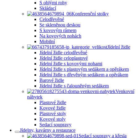
S oblými rohy
Skládací
Konferenční stolky
Celodřevěné
Se skleněnou deskou
S kovovým rámem
Na kovových nohách
Mobilní
Jídelní židle
Jídelní židle celodřevěné
Jídelní židle celoplastové
Jídelní židle s kovovými nohami
Jídelní židle s plastovým sedákem a opěrákem
Jídelní židle s dřevěným sedákem a opěrákem
Barové židle
Jídelní židle s čalouněným sedákem
Venkovní
nábytek
Plastové židle
Kovové židle
Plastové stoly
Kovové stoly
Sedací soupravy
Jídelny, kavárny a restaurace
Sedací soupravy a křesla