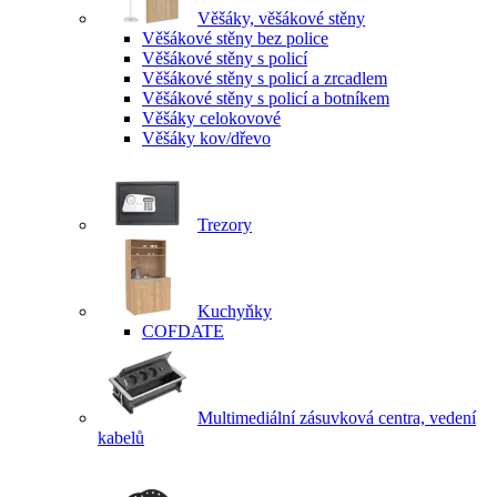
Věšáky, věšákové stěny
Věšákové stěny bez police
Věšákové stěny s policí
Věšákové stěny s policí a zrcadlem
Věšákové stěny s policí a botníkem
Věšáky celokovové
Věšáky kov/dřevo
Trezory
Kuchyňky
COFDATE
Multimediální zásuvková centra, vedení
kabelů