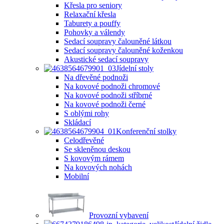
Křesla pro seniory
Relaxační křesla
Taburety a pouffy
Pohovky a válendy
Sedací soupravy čalouněné látkou
Sedací soupravy čalouněné koženkou
Akustické sedací soupravy
Jídelní stoly
Na dřevěné podnoži
Na kovové podnoži chromové
Na kovové podnoži stříbrné
Na kovové podnoži černé
S oblými rohy
Skládací
Konferenční stolky
Celodřevěné
Se skleněnou deskou
S kovovým rámem
Na kovových nohách
Mobilní
Provozní vybavení