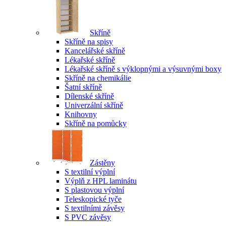
Skříně
Skříně na spisy
Kancelářské skříně
Lékařské skříně
Lékařské skříně s výklopnými a výsuvnými boxy
Skříně na chemikálie
Šatní skříně
Dílenské skříně
Univerzální skříně
Knihovny
Skříně na pomůcky
Zástěny
S textilní výplní
Výplň z HPL laminátu
S plastovou výplní
Teleskopické tyče
S textilními závěsy
S PVC závěsy