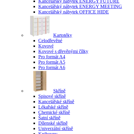
Kancelářský nábytek ENERGY FUTURE
Kancelářský nábytek ENERGY MEETING
Kancelářský nábytek OFFICE HIDE
Kartotéky
Celodřevěné
Kovové
Kovové s dřevěnými čílky
Pro formát A4
Pro formát A5
Pro formát A6
Skříně
Spisové skříně
Kancelářské skříně
Lékařské skříně
Chemické skříně
Šatní skříně
Dílenské skříně
Univerzální skříně
Knihovny