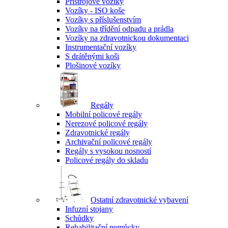
Přístrojové vozíky
Vozíky - ISO koše
Vozíky s příslušenstvím
Vozíky na třídění odpadu a prádla
Vozíky na zdravotnickou dokumentaci
Instrumentační vozíky
S drátěnými koši
Plošinové vozíky
Regály
Mobilní policové regály
Nerezové policové regály
Zdravotnické regály
Archivační policové regály
Regály s vysokou nosností
Policové regály do skladu
Ostatní zdravotnické vybavení
Infuzní stojany
Schůdky
Rehabilitační pomůcky