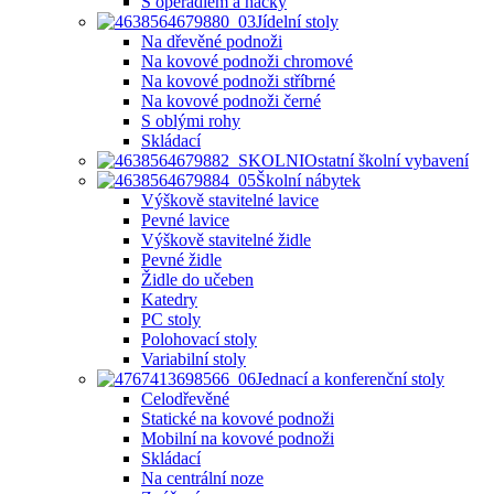
S opěradlem a háčky
Jídelní stoly
Na dřevěné podnoži
Na kovové podnoži chromové
Na kovové podnoži stříbrné
Na kovové podnoži černé
S oblými rohy
Skládací
Ostatní školní vybavení
Školní nábytek
Výškově stavitelné lavice
Pevné lavice
Výškově stavitelné židle
Pevné židle
Židle do učeben
Katedry
PC stoly
Polohovací stoly
Variabilní stoly
Jednací a konferenční stoly
Celodřevěné
Statické na kovové podnoži
Mobilní na kovové podnoži
Skládací
Na centrální noze