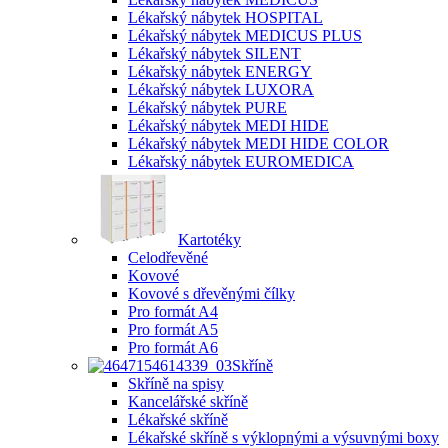
Lékařský nábytek HOSPITAL
Lékařský nábytek MEDICUS PLUS
Lékařský nábytek SILENT
Lékařský nábytek ENERGY
Lékařský nábytek LUXORA
Lékařský nábytek PURE
Lékařský nábytek MEDI HIDE
Lékařský nábytek MEDI HIDE COLOR
Lékařský nábytek EUROMEDICA
Kartotéky
Celodřevěné
Kovové
Kovové s dřevěnými čílky
Pro formát A4
Pro formát A5
Pro formát A6
Skříně
Skříně na spisy
Kancelářské skříně
Lékařské skříně
Lékařské skříně s výklopnými a výsuvnými boxy