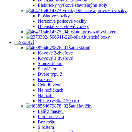
Elektricky výškově stavitelnými stoly
Dílenské a provozní vozíky
Plošinové vozíky
Nerezové policové vozíky
Dílenské zásuvkové vozíky
Ostatní provozní vybavení
Akustické boxy
Školství
Šatní skříně
Kovové 2-dveřové
Kovové 3-dveřové
S mezistěnou
S lavičkou
Dveře typu Z
Boxové
Celodřevěné
Na nožičkách
Na roštu
Nízké (výška 150 cm)
Šatní lavičky
Latě z masivu
Lamino deska
Bez roštu
S roštem