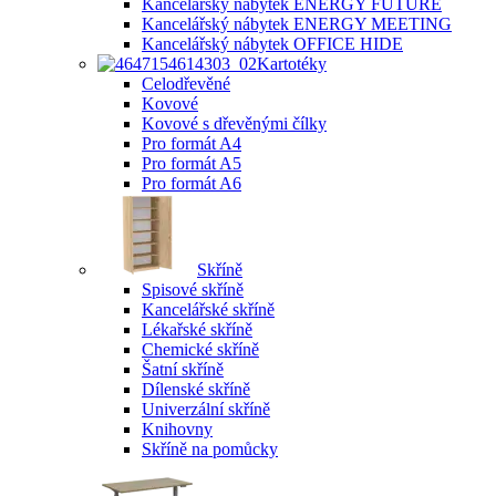
Kancelářský nábytek ENERGY FUTURE
Kancelářský nábytek ENERGY MEETING
Kancelářský nábytek OFFICE HIDE
Kartotéky
Celodřevěné
Kovové
Kovové s dřevěnými čílky
Pro formát A4
Pro formát A5
Pro formát A6
Skříně
Spisové skříně
Kancelářské skříně
Lékařské skříně
Chemické skříně
Šatní skříně
Dílenské skříně
Univerzální skříně
Knihovny
Skříně na pomůcky