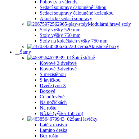
Pohovky a válendy
Sedací soupravy čalouněné látkou
Sedací soupravy čalouněné koženkou
Akustické sedací soupravy
Modulární hravé stoly
Stoly výšky 520 mm
Stoly výšky 750 mm
Stoly na kolečkách výšky 750 mm
Akustické boxy
Šatny
Šatní skříně
Kovové 2-dveřové
Kovové 3-dveřové
S mezistěnou
S lavičkou
Dveře typu Z
Boxové
Celodřevěné
Na nožičkách
Na roštu
Nízké (výška 150 cm)
Šatní lavičky
Latě z masivu
Lamino deska
Bez roštu