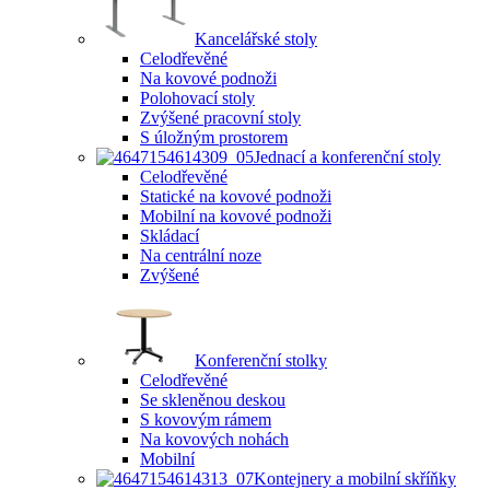
Kancelářské stoly
Celodřevěné
Na kovové podnoži
Polohovací stoly
Zvýšené pracovní stoly
S úložným prostorem
Jednací a konferenční stoly
Celodřevěné
Statické na kovové podnoži
Mobilní na kovové podnoži
Skládací
Na centrální noze
Zvýšené
Konferenční stolky
Celodřevěné
Se skleněnou deskou
S kovovým rámem
Na kovových nohách
Mobilní
Kontejnery a mobilní skříňky