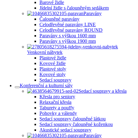
Barové židle
Jídelní židle s čalouněným sedákem
Paravány
Čalouněné paravány
Celodřevěné paravány LINE
Celodřevěné paravány ROUND
Paravány s výškou 1600 mm
Paravány s výškou 1900 mm
Venkovní nábytek
Plastové židle
Kovové židle
Plastové stoly
Kovové stoly
Sedací soupravy
Konferenční a kulturní sály
Sedací soupravy a křesla
Křesla pro seniory
Relaxační křesla
Taburety a pouffy
Pohovky a válendy
Sedací soupravy čalouněné látkou
Sedací soupravy čalouněné koženkou
Akustické sedací soupravy
Paravány