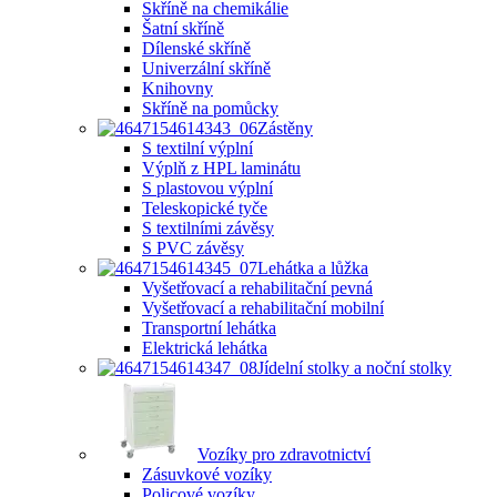
Skříně na chemikálie
Šatní skříně
Dílenské skříně
Univerzální skříně
Knihovny
Skříně na pomůcky
Zástěny
S textilní výplní
Výplň z HPL laminátu
S plastovou výplní
Teleskopické tyče
S textilními závěsy
S PVC závěsy
Lehátka a lůžka
Vyšetřovací a rehabilitační pevná
Vyšetřovací a rehabilitační mobilní
Transportní lehátka
Elektrická lehátka
Jídelní stolky a noční stolky
Vozíky pro zdravotnictví
Zásuvkové vozíky
Policové vozíky