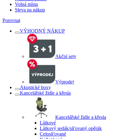
Volná místa
Sleva na nákup
Porovnat
VÝHODNÝ NÁKUP
Akční sety
Výprodej
Akustické boxy
Kancelářské židle a křesla
Kancelářské židle a křesla
Látkové
Látkový sedák/síťovaný opěrák
Celosíťované