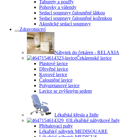
Taburety a pouffy
Pohovky a válendy
Sedací soupravy čalouněné látkou
Sedací soupravy čalouněné koženkou
Akustické sedací soupravy
Zdravotnictví
Nábytek do čekáren - RELAXIA
Čekárenské lavice
Plastové lavice
Dřevěné lavice
Kovové lavice
Čalouněné lavice
Polyuretanové lavice
Lavice se zvýšeným sedem
Lékařská křesla a židle
Lékařské nábytkové řady
Přebalovací pulty
Lékařský nábytek MEDISQUARE
Lékařský nábytek MEDICUS