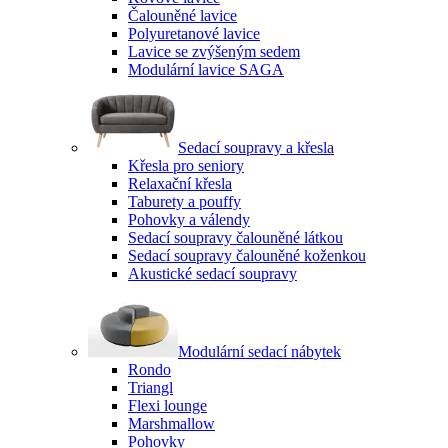
Čalouněné lavice
Polyuretanové lavice
Lavice se zvýšeným sedem
Modulární lavice SAGA
Sedací soupravy a křesla
Křesla pro seniory
Relaxační křesla
Taburety a pouffy
Pohovky a válendy
Sedací soupravy čalouněné látkou
Sedací soupravy čalouněné koženkou
Akustické sedací soupravy
Modulární sedací nábytek
Rondo
Triangl
Flexi lounge
Marshmallow
Pohovky