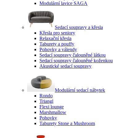
Modulární lavice SAGA
Sedací soupravy a křesla
Křesla pro seniory
Relaxační křesla
Taburety a pouffy
Pohovky a válendy
Sedací soupravy čalouněné látkou
Sedací soupravy čalouněné koženkou
Akustické sedací soupravy
Modulární sedací nábytek
Rondo
Triangl
Flexi lounge
Marshmallow
Pohovky
Taburety Stone a Mushroom