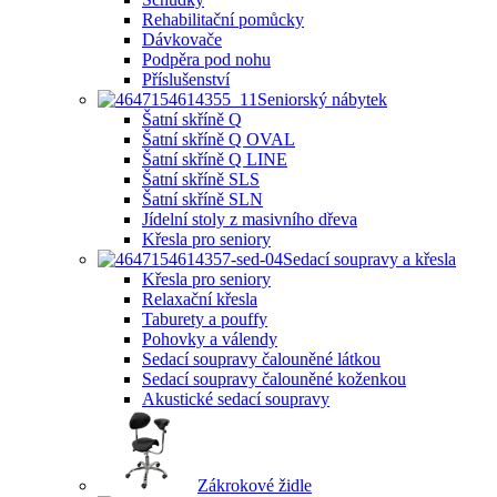
Rehabilitační pomůcky
Dávkovače
Podpěra pod nohu
Příslušenství
Seniorský nábytek
Šatní skříně Q
Šatní skříně Q OVAL
Šatní skříně Q LINE
Šatní skříně SLS
Šatní skříně SLN
Jídelní stoly z masivního dřeva
Křesla pro seniory
Sedací soupravy a křesla
Křesla pro seniory
Relaxační křesla
Taburety a pouffy
Pohovky a válendy
Sedací soupravy čalouněné látkou
Sedací soupravy čalouněné koženkou
Akustické sedací soupravy
Zákrokové židle