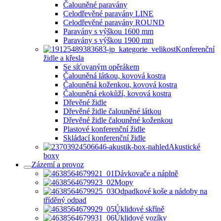
Čalouněné paravány
Celodřevěné paravány LINE
Celodřevěné paravány ROUND
Paravány s výškou 1600 mm
Paravány s výškou 1900 mm
Konferenční
židle a křesla
Se síťovaným opěrákem
Čalouněná látkou, kovová kostra
Čalouněná koženkou, kovová kostra
Čalouněná ekokůží, kovová kostra
Dřevěné židle
Dřevěné židle čalouněné látkou
Dřevěné židle čalouněné koženkou
Plastové konferenční židle
Skládací konferenční židle
Akustické
boxy
Zázemí a provoz
Dávkovače a náplně
Mopy
Odpadkové koše a nádoby na
tříděný odpad
Úklidové skříně
Úklidové vozíky