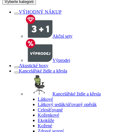
Vyberte kategorii
VÝHODNÝ NÁKUP
Akční sety
Výprodej
Akustické boxy
Kancelářské židle a křesla
Kancelářské židle a křesla
Látkové
Látkový sedák/síťovaný opěrák
Celosíťované
Koženkové
Ekokůže
Kožené
Zdravé sezení