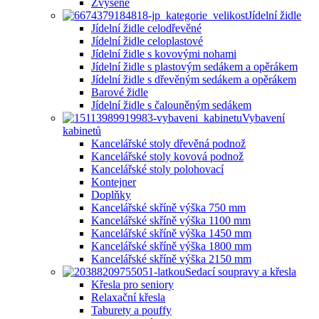
Zvýšené
Jídelní židle
Jídelní židle celodřevěné
Jídelní židle celoplastové
Jídelní židle s kovovými nohami
Jídelní židle s plastovým sedákem a opěrákem
Jídelní židle s dřevěným sedákem a opěrákem
Barové židle
Jídelní židle s čalouněným sedákem
Vybavení
kabinetů
Kancelářské stoly dřevěná podnož
Kancelářské stoly kovová podnož
Kancelářské stoly polohovací
Kontejner
Doplňky
Kancelářské skříně výška 750 mm
Kancelářské skříně výška 1100 mm
Kancelářské skříně výška 1450 mm
Kancelářské skříně výška 1800 mm
Kancelářské skříně výška 2150 mm
Sedací soupravy a křesla
Křesla pro seniory
Relaxační křesla
Taburety a pouffy