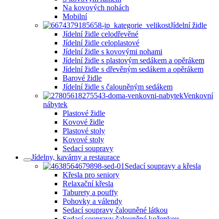
Na kovových nohách
Mobilní
Jídelní židle
Jídelní židle celodřevěné
Jídelní židle celoplastové
Jídelní židle s kovovými nohami
Jídelní židle s plastovým sedákem a opěrákem
Jídelní židle s dřevěným sedákem a opěrákem
Barové židle
Jídelní židle s čalouněným sedákem
Venkovní
nábytek
Plastové židle
Kovové židle
Plastové stoly
Kovové stoly
Sedací soupravy
Jídelny, kavárny a restaurace
Sedací soupravy a křesla
Křesla pro seniory
Relaxační křesla
Taburety a pouffy
Pohovky a válendy
Sedací soupravy čalouněné látkou
Sedací soupravy čalouněné koženkou