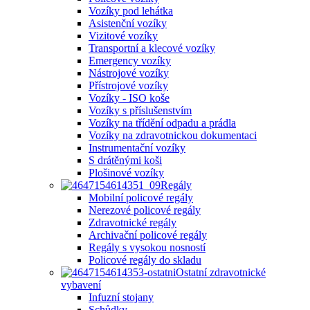
Vozíky pod lehátka
Asistenční vozíky
Vizitové vozíky
Transportní a klecové vozíky
Emergency vozíky
Nástrojové vozíky
Přístrojové vozíky
Vozíky - ISO koše
Vozíky s příslušenstvím
Vozíky na třídění odpadu a prádla
Vozíky na zdravotnickou dokumentaci
Instrumentační vozíky
S drátěnými koši
Plošinové vozíky
Regály
Mobilní policové regály
Nerezové policové regály
Zdravotnické regály
Archivační policové regály
Regály s vysokou nosností
Policové regály do skladu
Ostatní zdravotnické
vybavení
Infuzní stojany
Schůdky