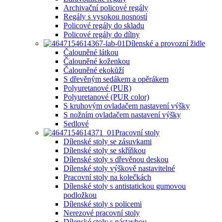
Archivační policové regály
Regály s vysokou nosností
Policové regály do skladu
Policové regály do dílny
Dílenské a provozní židle
Čalouněné látkou
Čalouněné koženkou
Čalouněné ekokůží
S dřevěným sedákem a opěrákem
Polyuretanové (PUR)
Polyuretanové (PUR color)
S kruhovým ovladačem nastavení výšky
S nožním ovladačem nastavení výšky
Sedlové
Pracovní stoly
Dílenské stoly se zásuvkami
Dílenské stoly se skříňkou
Dílenské stoly s dřevěnou deskou
Dílenské stoly výškově nastavitelné
Pracovní stoly na kolečkách
Dílenské stoly s antistatickou gumovou
podložkou
Dílenské stoly s policemi
Nerezové pracovní stoly
Dílenské stoly s nástavbou