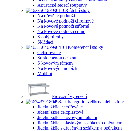
Akustické sedací soupravy
Jídelní stoly
Na dřevěné podnoži
Na kovové podnoži chromové
Na kovové podnoži stříbrné
Na kovové podnoži černé
S oblými rohy
Skládací
Konferenční stolky
Celodřevěné
Se skleněnou deskou
S kovovým rámem
Na kovových nohách
Mobilní
Provozní vybavení
Jídelní židle
Jídelní židle celodřevěné
Jídelní židle celoplastové
Jídelní židle s kovovými nohami
Jídelní židle s plastovým sedákem a opěrákem
Jídelní židle s dřevěným sedákem a opěrákem