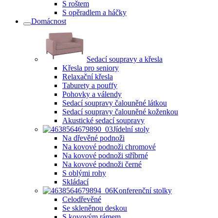
S roštem
S opěradlem a háčky
Domácnost
Sedací soupravy a křesla
Křesla pro seniory
Relaxační křesla
Taburety a pouffy
Pohovky a válendy
Sedací soupravy čalouněné látkou
Sedací soupravy čalouněné koženkou
Akustické sedací soupravy
Jídelní stoly
Na dřevěné podnoži
Na kovové podnoži chromové
Na kovové podnoži stříbrné
Na kovové podnoži černé
S oblými rohy
Skládací
Konferenční stolky
Celodřevěné
Se skleněnou deskou
S kovovým rámem