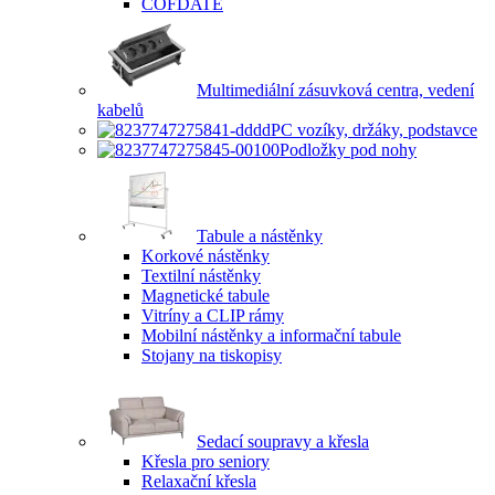
COFDATE
Multimediální zásuvková centra, vedení
kabelů
PC vozíky, držáky, podstavce
Podložky pod nohy
Tabule a nástěnky
Korkové nástěnky
Textilní nástěnky
Magnetické tabule
Vitríny a CLIP rámy
Mobilní nástěnky a informační tabule
Stojany na tiskopisy
Sedací soupravy a křesla
Křesla pro seniory
Relaxační křesla