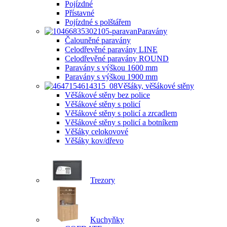
Pojízdné
Přístavné
Pojízdné s polštářem
Paravány
Čalouněné paravány
Celodřevěné paravány LINE
Celodřevěné paravány ROUND
Paravány s výškou 1600 mm
Paravány s výškou 1900 mm
Věšáky, věšákové stěny
Věšákové stěny bez police
Věšákové stěny s policí
Věšákové stěny s policí a zrcadlem
Věšákové stěny s policí a botníkem
Věšáky celokovové
Věšáky kov/dřevo
Trezory
Kuchyňky