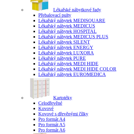
Lékařské nábytkové řady
Přebalovací pulty
Lékařský nábytek MEDISQUARE
Lékařský nábytek MEDICUS
Lékařský nábytek HOSPITAL
Lékařský nábytek MEDICUS PLUS
Lékařský nábytek SILENT
Lékařský nábytek ENERGY
Lékařský nábytek LUXORA
Lékařský nábytek PURE
Lékařský nábytek MEDI HIDE
Lékařský nábytek MEDI HIDE COLOR
Lékařský nábytek EUROMEDICA
Kartotéky
Celodřevěné
Kovové
Kovové s dřevěnými čílky
Pro formát A4
Pro formát A5
Pro formát A6