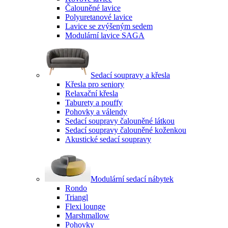
Čalouněné lavice
Polyuretanové lavice
Lavice se zvýšeným sedem
Modulární lavice SAGA
Sedací soupravy a křesla
Křesla pro seniory
Relaxační křesla
Taburety a pouffy
Pohovky a válendy
Sedací soupravy čalouněné látkou
Sedací soupravy čalouněné koženkou
Akustické sedací soupravy
Modulární sedací nábytek
Rondo
Triangl
Flexi lounge
Marshmallow
Pohovky