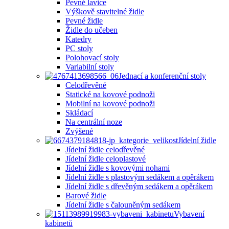
Pevné lavice
Výškově stavitelné židle
Pevné židle
Židle do učeben
Katedry
PC stoly
Polohovací stoly
Variabilní stoly
Jednací a konferenční stoly
Celodřevěné
Statické na kovové podnoži
Mobilní na kovové podnoži
Skládací
Na centrální noze
Zvýšené
Jídelní židle
Jídelní židle celodřevěné
Jídelní židle celoplastové
Jídelní židle s kovovými nohami
Jídelní židle s plastovým sedákem a opěrákem
Jídelní židle s dřevěným sedákem a opěrákem
Barové židle
Jídelní židle s čalouněným sedákem
Vybavení
kabinetů