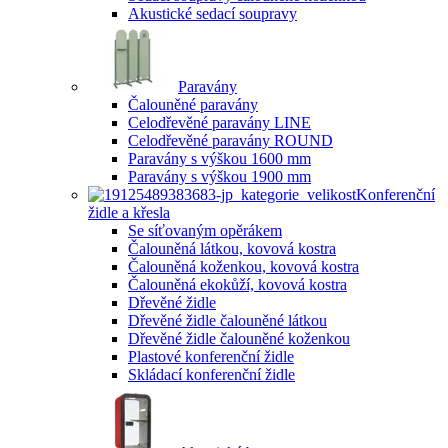
Akustické sedací soupravy
Paravány
Čalouněné paravány
Celodřevěné paravány LINE
Celodřevěné paravány ROUND
Paravány s výškou 1600 mm
Paravány s výškou 1900 mm
Konferenční
židle a křesla
Se síťovaným opěrákem
Čalouněná látkou, kovová kostra
Čalouněná koženkou, kovová kostra
Čalouněná ekokůží, kovová kostra
Dřevěné židle
Dřevěné židle čalouněné látkou
Dřevěné židle čalouněné koženkou
Plastové konferenční židle
Skládací konferenční židle