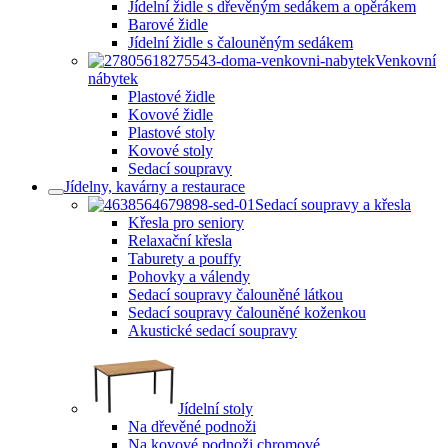
Jídelní židle s dřevěným sedákem a opěrákem
Barové židle
Jídelní židle s čalouněným sedákem
Venkovní
nábytek
Plastové židle
Kovové židle
Plastové stoly
Kovové stoly
Sedací soupravy
Jídelny, kavárny a restaurace
Sedací soupravy a křesla
Křesla pro seniory
Relaxační křesla
Taburety a pouffy
Pohovky a válendy
Sedací soupravy čalouněné látkou
Sedací soupravy čalouněné koženkou
Akustické sedací soupravy
Jídelní stoly
Na dřevěné podnoži
Na kovové podnoži chromové