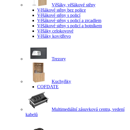
Věšáky, věšákové stěny
Věšákové stěny bez police
Věšákové stěny s policí
Věšákové stěny s policí a zrcadlem
Věšákové stěny s policí a botníkem
Věšáky celokovové
Věšáky kov/dřevo
Trezory
Kuchyňky
COFDATE
Multimediální zásuvková centra, vedení
kabelů