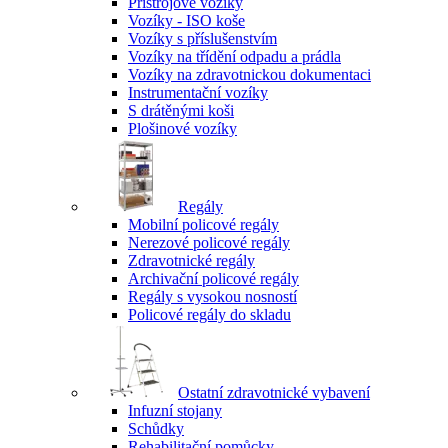
Přístrojové vozíky
Vozíky - ISO koše
Vozíky s příslušenstvím
Vozíky na třídění odpadu a prádla
Vozíky na zdravotnickou dokumentaci
Instrumentační vozíky
S drátěnými koši
Plošinové vozíky
Regály
Mobilní policové regály
Nerezové policové regály
Zdravotnické regály
Archivační policové regály
Regály s vysokou nosností
Policové regály do skladu
Ostatní zdravotnické vybavení
Infuzní stojany
Schůdky
Rehabilitační pomůcky