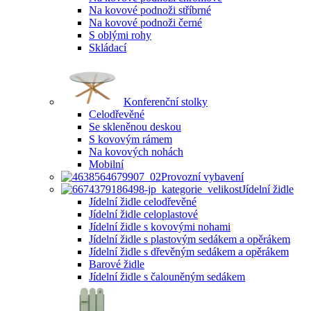
Na kovové podnoži stříbrné
Na kovové podnoži černé
S oblými rohy
Skládací
Konferenční stolky
Celodřevěné
Se skleněnou deskou
S kovovým rámem
Na kovových nohách
Mobilní
Provozní vybavení
Jídelní židle
Jídelní židle celodřevěné
Jídelní židle celoplastové
Jídelní židle s kovovými nohami
Jídelní židle s plastovým sedákem a opěrákem
Jídelní židle s dřevěným sedákem a opěrákem
Barové židle
Jídelní židle s čalouněným sedákem