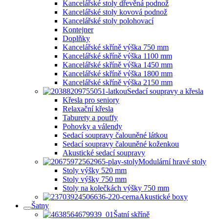
Kancelářské stoly dřevěná podnož
Kancelářské stoly kovová podnož
Kancelářské stoly polohovací
Kontejner
Doplňky
Kancelářské skříně výška 750 mm
Kancelářské skříně výška 1100 mm
Kancelářské skříně výška 1450 mm
Kancelářské skříně výška 1800 mm
Kancelářské skříně výška 2150 mm
Sedací soupravy a křesla
Křesla pro seniory
Relaxační křesla
Taburety a pouffy
Pohovky a válendy
Sedací soupravy čalouněné látkou
Sedací soupravy čalouněné koženkou
Akustické sedací soupravy
Modulární hravé stoly
Stoly výšky 520 mm
Stoly výšky 750 mm
Stoly na kolečkách výšky 750 mm
Akustické boxy
Šatny
Šatní skříně