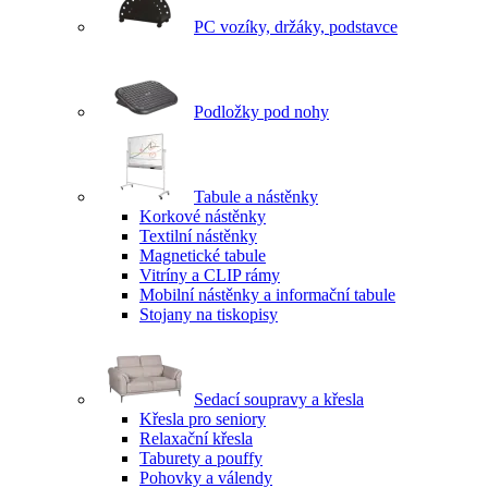
PC vozíky, držáky, podstavce
Podložky pod nohy
Tabule a nástěnky
Korkové nástěnky
Textilní nástěnky
Magnetické tabule
Vitríny a CLIP rámy
Mobilní nástěnky a informační tabule
Stojany na tiskopisy
Sedací soupravy a křesla
Křesla pro seniory
Relaxační křesla
Taburety a pouffy
Pohovky a válendy