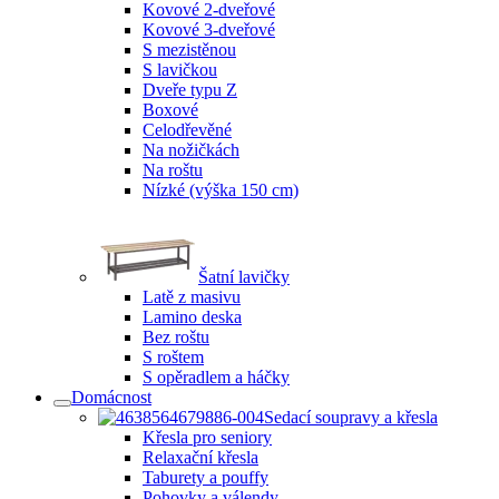
Kovové 2-dveřové
Kovové 3-dveřové
S mezistěnou
S lavičkou
Dveře typu Z
Boxové
Celodřevěné
Na nožičkách
Na roštu
Nízké (výška 150 cm)
Šatní lavičky
Latě z masivu
Lamino deska
Bez roštu
S roštem
S opěradlem a háčky
Domácnost
Sedací soupravy a křesla
Křesla pro seniory
Relaxační křesla
Taburety a pouffy
Pohovky a válendy