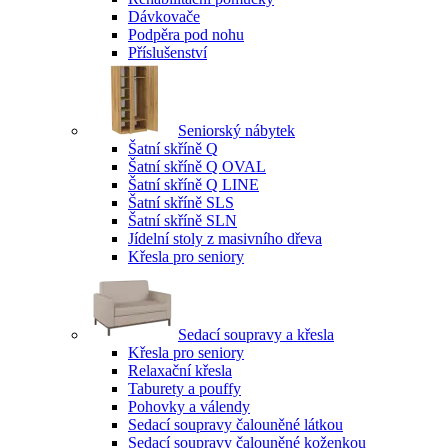
Dávkovače
Podpěra pod nohu
Příslušenství
Seniorský nábytek
Šatní skříně Q
Šatní skříně Q OVAL
Šatní skříně Q LINE
Šatní skříně SLS
Šatní skříně SLN
Jídelní stoly z masivního dřeva
Křesla pro seniory
Sedací soupravy a křesla
Křesla pro seniory
Relaxační křesla
Taburety a pouffy
Pohovky a válendy
Sedací soupravy čalouněné látkou
Sedací soupravy čalouněné koženkou