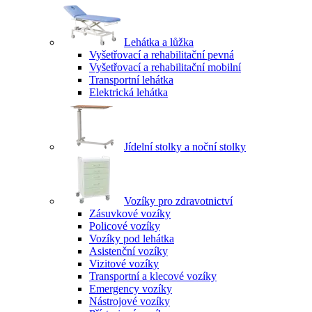
Lehátka a lůžka
Vyšetřovací a rehabilitační pevná
Vyšetřovací a rehabilitační mobilní
Transportní lehátka
Elektrická lehátka
Jídelní stolky a noční stolky
Vozíky pro zdravotnictví
Zásuvkové vozíky
Policové vozíky
Vozíky pod lehátka
Asistenční vozíky
Vizitové vozíky
Transportní a klecové vozíky
Emergency vozíky
Nástrojové vozíky