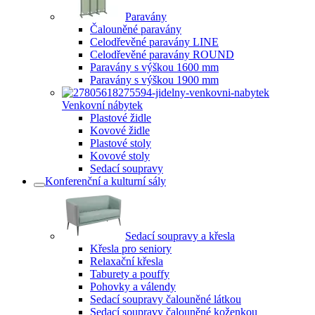
Paravány
Čalouněné paravány
Celodřevěné paravány LINE
Celodřevěné paravány ROUND
Paravány s výškou 1600 mm
Paravány s výškou 1900 mm
Venkovní nábytek
Plastové židle
Kovové židle
Plastové stoly
Kovové stoly
Sedací soupravy
Konferenční a kulturní sály
Sedací soupravy a křesla
Křesla pro seniory
Relaxační křesla
Taburety a pouffy
Pohovky a válendy
Sedací soupravy čalouněné látkou
Sedací soupravy čalouněné koženkou