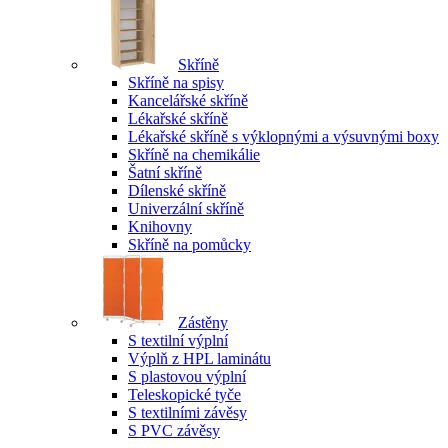
Skříně
Skříně na spisy
Kancelářské skříně
Lékařské skříně
Lékařské skříně s výklopnými a výsuvnými boxy
Skříně na chemikálie
Šatní skříně
Dílenské skříně
Univerzální skříně
Knihovny
Skříně na pomůcky
Zástěny
S textilní výplní
Výplň z HPL laminátu
S plastovou výplní
Teleskopické tyče
S textilními závěsy
S PVC závěsy