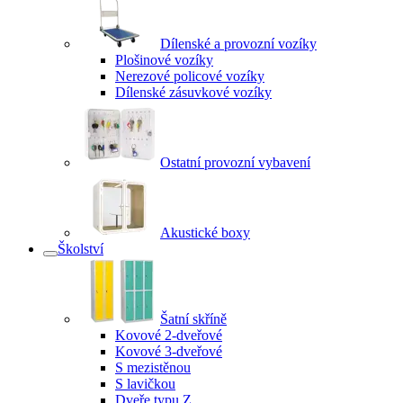
Dílenské a provozní vozíky
Plošinové vozíky
Nerezové policové vozíky
Dílenské zásuvkové vozíky
Ostatní provozní vybavení
Akustické boxy
Školství
Šatní skříně
Kovové 2-dveřové
Kovové 3-dveřové
S mezistěnou
S lavičkou
Dveře typu Z