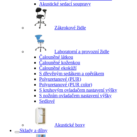
Akustické sedací soupravy
Zákrokové židle
Laboratorní a provozní židle
Čalouněné látkou
Čalouněné koženkou
Čalouněné ekokůží
S dřevěným sedákem a opěrákem
Polyuretanové (PUR)
Polyuretanové (PUR color)
S kruhovým ovladačem nastavení výšky
S nožním ovladačem nastavení výšky
Sedlové
Akustické boxy
Sklady a dílny