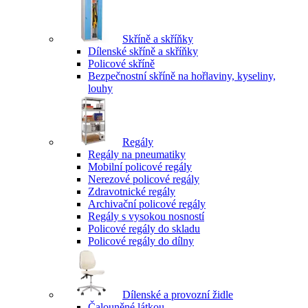
Skříně a skříňky
Dílenské skříně a skříňky
Policové skříně
Bezpečnostní skříně na hořlaviny, kyseliny,
louhy
Regály
Regály na pneumatiky
Mobilní policové regály
Nerezové policové regály
Zdravotnické regály
Archivační policové regály
Regály s vysokou nosností
Policové regály do skladu
Policové regály do dílny
Dílenské a provozní židle
Čalouněné látkou