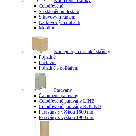
Konferenční stolky
Celodřevěné
Se skleněnou deskou
S kovovým rámem
Na kovových nohách
Mobilní
Kontejnery a mobilní skříňky
Pojízdné
Přístavné
Pojízdné s polštářem
Paravány
Čalouněné paravány
Celodřevěné paravány LINE
Celodřevěné paravány ROUND
Paravány s výškou 1600 mm
Paravány s výškou 1900 mm