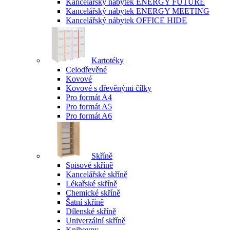
Kancelářský nábytek ENERGY FUTURE
Kancelářský nábytek ENERGY MEETING
Kancelářský nábytek OFFICE HIDE
Kartotéky
Celodřevěné
Kovové
Kovové s dřevěnými čílky
Pro formát A4
Pro formát A5
Pro formát A6
Skříně
Spisové skříně
Kancelářské skříně
Lékařské skříně
Chemické skříně
Šatní skříně
Dílenské skříně
Univerzální skříně
Knihovny