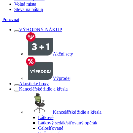
Volná místa
Sleva na nákup
Porovnat
VÝHODNÝ NÁKUP
Akční sety
Výprodej
Akustické boxy
Kancelářské židle a křesla
Kancelářské židle a křesla
Látkové
Látkový sedák/síťovaný opěrák
Celosíťované