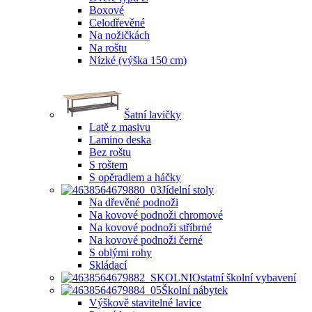
Boxové
Celodřevěné
Na nožičkách
Na roštu
Nízké (výška 150 cm)
Šatní lavičky
Latě z masivu
Lamino deska
Bez roštu
S roštem
S opěradlem a háčky
Jídelní stoly
Na dřevěné podnoži
Na kovové podnoži chromové
Na kovové podnoži stříbrné
Na kovové podnoži černé
S oblými rohy
Skládací
Ostatní školní vybavení
Školní nábytek
Výškově stavitelné lavice