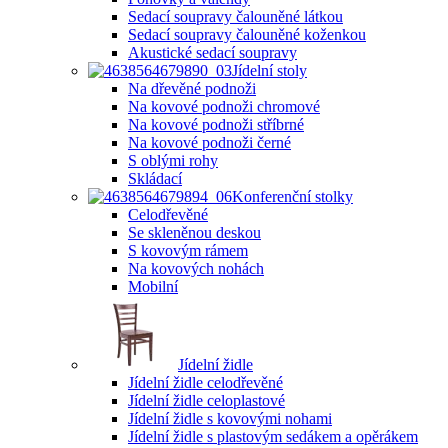
Sedací soupravy čalouněné látkou
Sedací soupravy čalouněné koženkou
Akustické sedací soupravy
Jídelní stoly
Na dřevěné podnoži
Na kovové podnoži chromové
Na kovové podnoži stříbrné
Na kovové podnoži černé
S oblými rohy
Skládací
Konferenční stolky
Celodřevěné
Se skleněnou deskou
S kovovým rámem
Na kovových nohách
Mobilní
Jídelní židle
Jídelní židle celodřevěné
Jídelní židle celoplastové
Jídelní židle s kovovými nohami
Jídelní židle s plastovým sedákem a opěrákem