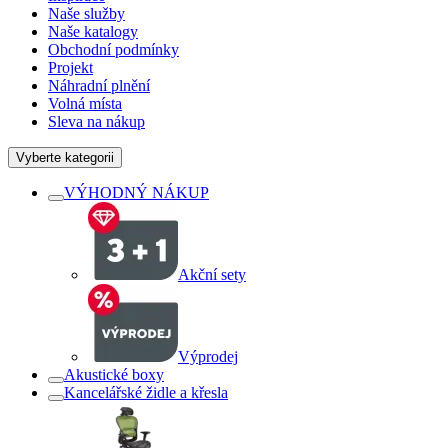
Naše služby
Naše katalogy
Obchodní podmínky
Projekt
Náhradní plnění
Volná místa
Sleva na nákup
Vyberte kategorii
VÝHODNÝ NÁKUP
Akční sety
Výprodej
Akustické boxy
Kancelářské židle a křesla