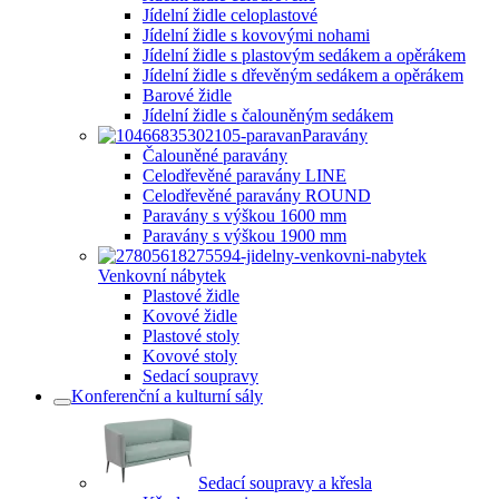
Jídelní židle celoplastové
Jídelní židle s kovovými nohami
Jídelní židle s plastovým sedákem a opěrákem
Jídelní židle s dřevěným sedákem a opěrákem
Barové židle
Jídelní židle s čalouněným sedákem
Paravány
Čalouněné paravány
Celodřevěné paravány LINE
Celodřevěné paravány ROUND
Paravány s výškou 1600 mm
Paravány s výškou 1900 mm
Venkovní nábytek
Plastové židle
Kovové židle
Plastové stoly
Kovové stoly
Sedací soupravy
Konferenční a kulturní sály
Sedací soupravy a křesla