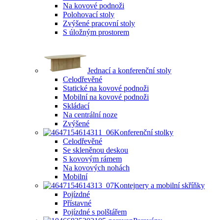
Na kovové podnoži
Polohovací stoly
Zvýšené pracovní stoly
S úložným prostorem
Jednací a konferenční stoly
Celodřevěné
Statické na kovové podnoži
Mobilní na kovové podnoži
Skládací
Na centrální noze
Zvýšené
Konferenční stolky
Celodřevěné
Se skleněnou deskou
S kovovým rámem
Na kovových nohách
Mobilní
Kontejnery a mobilní skříňky
Pojízdné
Přístavné
Pojízdné s polštářem