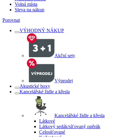
Volná místa
Sleva na nákup
Porovnat
VÝHODNÝ NÁKUP
Akční sety
Výprodej
Akustické boxy
Kancelářské židle a křesla
Kancelářské židle a křesla
Látkové
Látkový sedák/síťovaný opěrák
Celosíťované