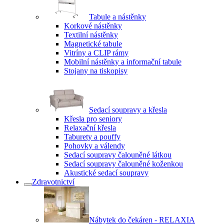
Tabule a nástěnky
Korkové nástěnky
Textilní nástěnky
Magnetické tabule
Vitríny a CLIP rámy
Mobilní nástěnky a informační tabule
Stojany na tiskopisy
Sedací soupravy a křesla
Křesla pro seniory
Relaxační křesla
Taburety a pouffy
Pohovky a válendy
Sedací soupravy čalouněné látkou
Sedací soupravy čalouněné koženkou
Akustické sedací soupravy
Zdravotnictví
Nábytek do čekáren - RELAXIA