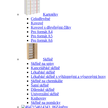
Kartotéky
Celodřevěné
Kovové
Kovové s dřevěnými čílky
Pro formát A4
Pro formát A5
Pro formát A6
Skříně
Skříně na spisy
Kancelářské skříně
Lékařské skříně
Lékařské skříně s výklopnými a výsuvnými boxy
Skříně na chemikálie
Šatní skříně
Dílenské skříně
Univerzální skříně
Knihovny
Skříně na pomůcky
Zástěny