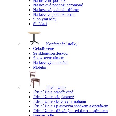
Na dřevěné podnoži
Na kovové podnoži chromové
Na kovové podnoži stříbrné
Na kovové podnoži černé
S oblými rohy
Skládací
Konferenční stolky
Celodřevěné
Se skleněnou deskou
S kovovým rámem
Na kovových nohách
Mobilní
Jídelní židle
Jídelní židle celodřevěné
Jídelní židle celoplastové
Jídelní židle s kovovými nohami
Jídelní židle s plastovým sedákem a opěrákem
Jídelní židle s dřevěným sedákem a opěrákem
Barové židle