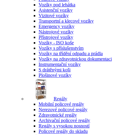
Vozíky pod lehátka
Asistenční vozíky
Vizitové vozíky
Transportní a klecové vozíky
Emergency vozíky
Nástrojové vozíky
Přístrojové vozíky
Vozíky - ISO koše
Vozíky s příslušenstvím
Vozíky na třídění odpadu a prádla
Vozíky na zdravotnickou dokumentaci
Instrumentační vozíky
S drátěnými koši
Plošinové vozíky
Regály
Mobilní policové regály
Nerezové policové regály
Zdravotnické regály
Archivační policové regály
Regály s vysokou nosností
Policové regály do skladu