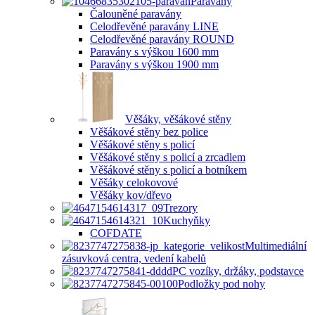
Paravány
Čalouněné paravány
Celodřevěné paravány LINE
Celodřevěné paravány ROUND
Paravány s výškou 1600 mm
Paravány s výškou 1900 mm
Věšáky, věšákové stěny
Věšákové stěny bez police
Věšákové stěny s policí
Věšákové stěny s policí a zrcadlem
Věšákové stěny s policí a botníkem
Věšáky celokovové
Věšáky kov/dřevo
Trezory
Kuchyňky
COFDATE
Multimediální
zásuvková centra, vedení kabelů
PC vozíky, držáky, podstavce
Podložky pod nohy