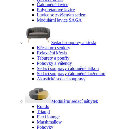
Čalouněné lavice
Polyuretanové lavice
Lavice se zvýšeným sedem
Modulární lavice SAGA
Sedací soupravy a křesla
Křesla pro seniory
Relaxační křesla
Taburety a pouffy
Pohovky a válendy
Sedací soupravy čalouněné látkou
Sedací soupravy čalouněné koženkou
Akustické sedací soupravy
Modulární sedací nábytek
Rondo
Triangl
Flexi lounge
Marshmallow
Pohovky