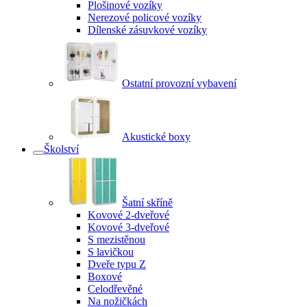
Plošinové vozíky
Nerezové policové vozíky
Dílenské zásuvkové vozíky
Ostatní provozní vybavení
Akustické boxy
Školství
Šatní skříně
Kovové 2-dveřové
Kovové 3-dveřové
S mezistěnou
S lavičkou
Dveře typu Z
Boxové
Celodřevěné
Na nožičkách