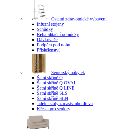
Ostatní zdravotnické vybavení
Infuzní stojany
Schůdky
Rehabilitační pomůcky
Dávkovače
Podpěra pod nohu
Příslušenství
Seniorský nábytek
Šatní skříně Q
Šatní skříně Q OVAL
Šatní skříně Q LINE
Šatní skříně SLS
Šatní skříně SLN
Jídelní stoly z masivního dřeva
Křesla pro seniory