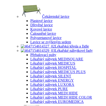
Čekárenské lavice
Plastové lavice
Dřevěné lavice
Kovové lavice
Čalouněné lavice
Polyuretanové lavice
Lavice se zvýšeným sedem
Lékařská křesla a židle
Lékařské nábytkové řady
Přebalovací pulty
Lékařský nábytek MEDISQUARE
Lékařský nábytek MEDICUS
Lékařský nábytek HOSPITAL
Lékařský nábytek MEDICUS PLUS
Lékařský nábytek SILENT
Lékařský nábytek ENERGY
Lékařský nábytek LUXORA
Lékařský nábytek PURE
Lékařský nábytek MEDI HIDE
Lékařský nábytek MEDI HIDE COLOR
Lékařský nábytek EUROMEDICA