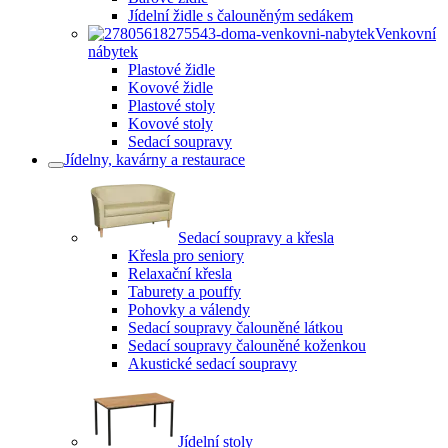
Jídelní židle s čalouněným sedákem
Venkovní
nábytek
Plastové židle
Kovové židle
Plastové stoly
Kovové stoly
Sedací soupravy
Jídelny, kavárny a restaurace
Sedací soupravy a křesla
Křesla pro seniory
Relaxační křesla
Taburety a pouffy
Pohovky a válendy
Sedací soupravy čalouněné látkou
Sedací soupravy čalouněné koženkou
Akustické sedací soupravy
Jídelní stoly