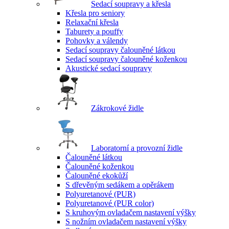
Sedací soupravy a křesla
Křesla pro seniory
Relaxační křesla
Taburety a pouffy
Pohovky a válendy
Sedací soupravy čalouněné látkou
Sedací soupravy čalouněné koženkou
Akustické sedací soupravy
Zákrokové židle
Laboratorní a provozní židle
Čalouněné látkou
Čalouněné koženkou
Čalouněné ekokůží
S dřevěným sedákem a opěrákem
Polyuretanové (PUR)
Polyuretanové (PUR color)
S kruhovým ovladačem nastavení výšky
S nožním ovladačem nastavení výšky