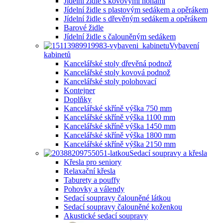
Jídelní židle s kovovými nohami
Jídelní židle s plastovým sedákem a opěrákem
Jídelní židle s dřevěným sedákem a opěrákem
Barové židle
Jídelní židle s čalouněným sedákem
Vybavení
kabinetů
Kancelářské stoly dřevěná podnož
Kancelářské stoly kovová podnož
Kancelářské stoly polohovací
Kontejner
Doplňky
Kancelářské skříně výška 750 mm
Kancelářské skříně výška 1100 mm
Kancelářské skříně výška 1450 mm
Kancelářské skříně výška 1800 mm
Kancelářské skříně výška 2150 mm
Sedací soupravy a křesla
Křesla pro seniory
Relaxační křesla
Taburety a pouffy
Pohovky a válendy
Sedací soupravy čalouněné látkou
Sedací soupravy čalouněné koženkou
Akustické sedací soupravy