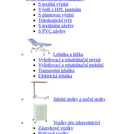
S textilní výplní
Výplň z HPL laminátu
S plastovou výplní
Teleskopické tyče
S textilními závěsy
S PVC závěsy
Lehátka a lůžka
Vyšetřovací a rehabilitační pevná
Vyšetřovací a rehabilitační mobilní
Transportní lehátka
Elektrická lehátka
Jídelní stolky a noční stolky
Vozíky pro zdravotnictví
Zásuvkové vozíky
Policové vozíky