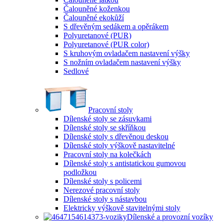
Čalouněné koženkou
Čalouněné ekokůží
S dřevěným sedákem a opěrákem
Polyuretanové (PUR)
Polyuretanové (PUR color)
S kruhovým ovladačem nastavení výšky
S nožním ovladačem nastavení výšky
Sedlové
Pracovní stoly
Dílenské stoly se zásuvkami
Dílenské stoly se skříňkou
Dílenské stoly s dřevěnou deskou
Dílenské stoly výškově nastavitelné
Pracovní stoly na kolečkách
Dílenské stoly s antistatickou gumovou
podložkou
Dílenské stoly s policemi
Nerezové pracovní stoly
Dílenské stoly s nástavbou
Elektricky výškově stavitelnými stoly
Dílenské a provozní vozíky