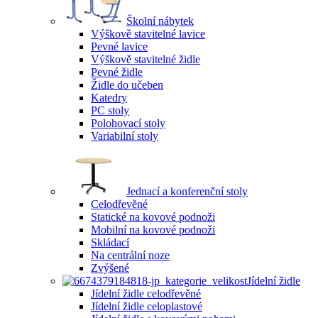
Školní nábytek
Výškově stavitelné lavice
Pevné lavice
Výškově stavitelné židle
Pevné židle
Židle do učeben
Katedry
PC stoly
Polohovací stoly
Variabilní stoly
Jednací a konferenční stoly
Celodřevěné
Statické na kovové podnoži
Mobilní na kovové podnoži
Skládací
Na centrální noze
Zvýšené
Jídelní židle
Jídelní židle celodřevěné
Jídelní židle celoplastové