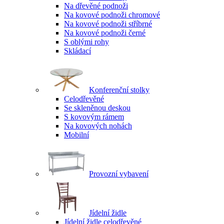
Na dřevěné podnoži
Na kovové podnoži chromové
Na kovové podnoži stříbrné
Na kovové podnoži černé
S oblými rohy
Skládací
Konferenční stolky
Celodřevěné
Se skleněnou deskou
S kovovým rámem
Na kovových nohách
Mobilní
Provozní vybavení
Jídelní židle
Jídelní židle celodřevěné