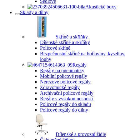
Sedlové
Akustické boxy
Sklady a dílny
Skříně a skříňky
Dílenské skříně a skříňky
Policové skříně
Bezpečnostní skříně na hořlaviny, kyseliny,
louhy
Regály
Regály na pneumatiky
Mobilní policové regály
Nerezové policové regály
Zdravotnické regály
Archivační policové regály
Regály s vysokou nosností
Policové regály do skladu
Policové regály do dílny
Dílenské a provozní židle
Čalouněné látkou