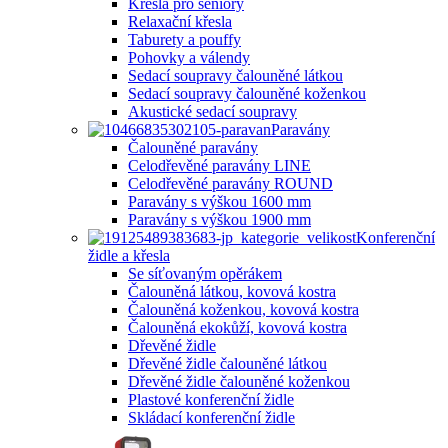
Křesla pro seniory
Relaxační křesla
Taburety a pouffy
Pohovky a válendy
Sedací soupravy čalouněné látkou
Sedací soupravy čalouněné koženkou
Akustické sedací soupravy
Paravány
Čalouněné paravány
Celodřevěné paravány LINE
Celodřevěné paravány ROUND
Paravány s výškou 1600 mm
Paravány s výškou 1900 mm
Konferenční
židle a křesla
Se síťovaným opěrákem
Čalouněná látkou, kovová kostra
Čalouněná koženkou, kovová kostra
Čalouněná ekokůží, kovová kostra
Dřevěné židle
Dřevěné židle čalouněné látkou
Dřevěné židle čalouněné koženkou
Plastové konferenční židle
Skládací konferenční židle