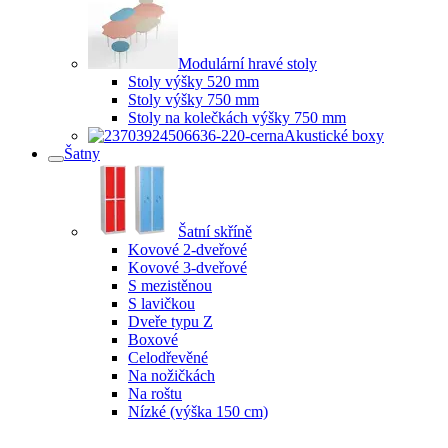
Modulární hravé stoly
Stoly výšky 520 mm
Stoly výšky 750 mm
Stoly na kolečkách výšky 750 mm
Akustické boxy
Šatny
Šatní skříně
Kovové 2-dveřové
Kovové 3-dveřové
S mezistěnou
S lavičkou
Dveře typu Z
Boxové
Celodřevěné
Na nožičkách
Na roštu
Nízké (výška 150 cm)