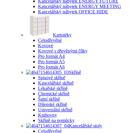
Kancelářský nábytek ENERGY FUTURE
Kancelářský nábytek ENERGY MEETING
Kancelářský nábytek OFFICE HIDE
Kartotéky
Celodřevěné
Kovové
Kovové s dřevěnými čílky
Pro formát A4
Pro formát A5
Pro formát A6
Skříně
Spisové skříně
Kancelářské skříně
Lékařské skříně
Chemické skříně
Šatní skříně
Dílenské skříně
Univerzální skříně
Knihovny
Skříně na pomůcky
Kancelářské stoly
Celodřevěné