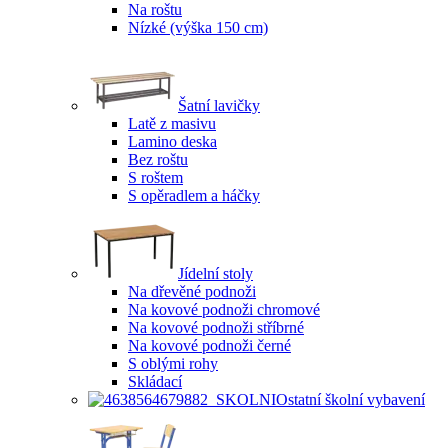
Na roštu
Nízké (výška 150 cm)
Šatní lavičky
Latě z masivu
Lamino deska
Bez roštu
S roštem
S opěradlem a háčky
Jídelní stoly
Na dřevěné podnoži
Na kovové podnoži chromové
Na kovové podnoži stříbrné
Na kovové podnoži černé
S oblými rohy
Skládací
Ostatní školní vybavení