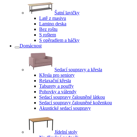
Šatní lavičky
Latě z masivu
Lamino deska
Bez roštu
S roštem
S opěradlem a háčky
Domácnost
Sedací soupravy a křesla
Křesla pro seniory
Relaxační křesla
Taburety a pouffy
Pohovky a válendy
Sedací soupravy čalouněné látkou
Sedací soupravy čalouněné koženkou
Akustické sedací soupravy
Jídelní stoly