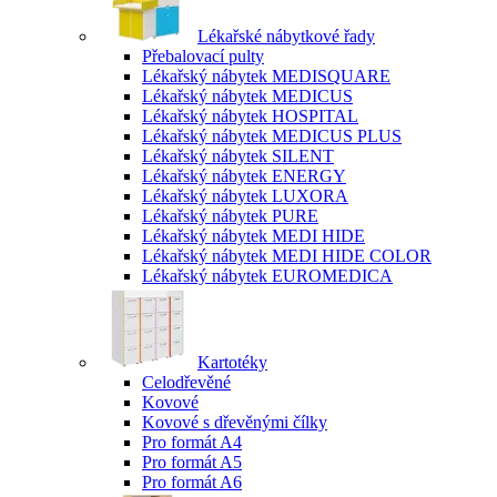
Lékařské nábytkové řady
Přebalovací pulty
Lékařský nábytek MEDISQUARE
Lékařský nábytek MEDICUS
Lékařský nábytek HOSPITAL
Lékařský nábytek MEDICUS PLUS
Lékařský nábytek SILENT
Lékařský nábytek ENERGY
Lékařský nábytek LUXORA
Lékařský nábytek PURE
Lékařský nábytek MEDI HIDE
Lékařský nábytek MEDI HIDE COLOR
Lékařský nábytek EUROMEDICA
Kartotéky
Celodřevěné
Kovové
Kovové s dřevěnými čílky
Pro formát A4
Pro formát A5
Pro formát A6