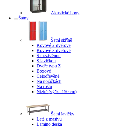
Akustické boxy
Šatny
Šatní skříně
Kovové 2-dveřové
Kovové 3-dveřové
S mezistěnou
S lavičkou
Dveře typu Z
Boxové
Celodřevěné
Na nožičkách
Na roštu
Nízké (výška 150 cm)
Šatní lavičky
Latě z masivu
Lamino deska