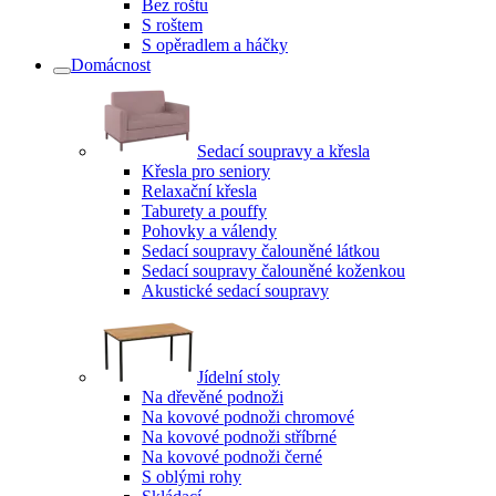
Bez roštu
S roštem
S opěradlem a háčky
Domácnost
Sedací soupravy a křesla
Křesla pro seniory
Relaxační křesla
Taburety a pouffy
Pohovky a válendy
Sedací soupravy čalouněné látkou
Sedací soupravy čalouněné koženkou
Akustické sedací soupravy
Jídelní stoly
Na dřevěné podnoži
Na kovové podnoži chromové
Na kovové podnoži stříbrné
Na kovové podnoži černé
S oblými rohy