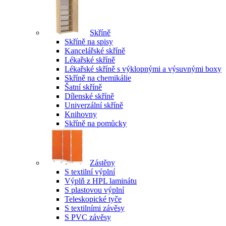
Skříně
Skříně na spisy
Kancelářské skříně
Lékařské skříně
Lékařské skříně s výklopnými a výsuvnými boxy
Skříně na chemikálie
Šatní skříně
Dílenské skříně
Univerzální skříně
Knihovny
Skříně na pomůcky
Zástěny
S textilní výplní
Výplň z HPL laminátu
S plastovou výplní
Teleskopické tyče
S textilními závěsy
S PVC závěsy