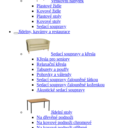
Venkovní nábytek
Plastové židle
Kovové židle
Plastové stoly
Kovové stoly
Sedací soupravy
Jídelny, kavárny a restaurace
Sedací soupravy a křesla
Křesla pro seniory
Relaxační křesla
Taburety a pouffy
Pohovky a válendy
Sedací soupravy čalouněné látkou
Sedací soupravy čalouněné koženkou
Akustické sedací soupravy
Jídelní stoly
Na dřevěné podnoži
Na kovové podnoži chromové
Na kovové podnoži stříbrné