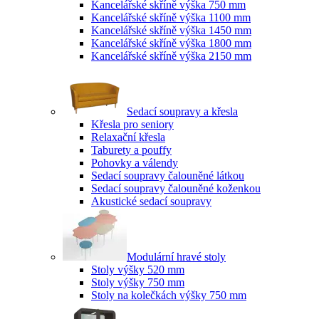
Kancelářské skříně výška 750 mm
Kancelářské skříně výška 1100 mm
Kancelářské skříně výška 1450 mm
Kancelářské skříně výška 1800 mm
Kancelářské skříně výška 2150 mm
Sedací soupravy a křesla
Křesla pro seniory
Relaxační křesla
Taburety a pouffy
Pohovky a válendy
Sedací soupravy čalouněné látkou
Sedací soupravy čalouněné koženkou
Akustické sedací soupravy
Modulární hravé stoly
Stoly výšky 520 mm
Stoly výšky 750 mm
Stoly na kolečkách výšky 750 mm