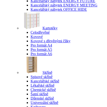
Kancelářský nábytek ENERGY FUTURE
Kancelářský nábytek ENERGY MEETING
Kancelářský nábytek OFFICE HIDE
Kartotéky
Celodřevěné
Kovové
Kovové s dřevěnými čílky
Pro formát A4
Pro formát A5
Pro formát A6
Skříně
Spisové skříně
Kancelářské skříně
Lékařské skříně
Chemické skříně
Šatní skříně
Dílenské skříně
Univerzální skříně
Knihovny