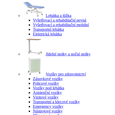
Lehátka a lůžka
Vyšetřovací a rehabilitační pevná
Vyšetřovací a rehabilitační mobilní
Transportní lehátka
Elektrická lehátka
Jídelní stolky a noční stolky
Vozíky pro zdravotnictví
Zásuvkové vozíky
Policové vozíky
Vozíky pod lehátka
Asistenční vozíky
Vizitové vozíky
Transportní a klecové vozíky
Emergency vozíky
Nástrojové vozíky