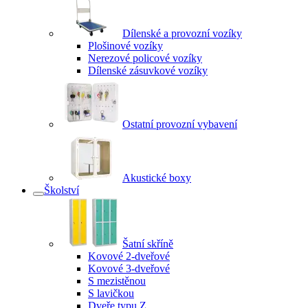
Dílenské a provozní vozíky
Plošinové vozíky
Nerezové policové vozíky
Dílenské zásuvkové vozíky
Ostatní provozní vybavení
Akustické boxy
Školství
Šatní skříně
Kovové 2-dveřové
Kovové 3-dveřové
S mezistěnou
S lavičkou
Dveře typu Z