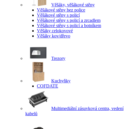
Věšáky, věšákové stěny
Věšákové stěny bez police
Věšákové stěny s policí
Věšákové stěny s policí a zrcadlem
Věšákové stěny s policí a botníkem
Věšáky celokovové
Věšáky kov/dřevo
Trezory
Kuchyňky
COFDATE
Multimediální zásuvková centra, vedení
kabelů