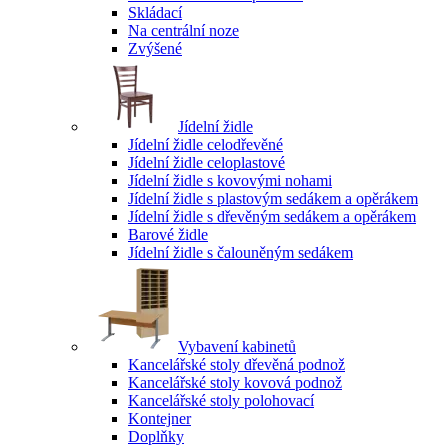
Skládací
Na centrální noze
Zvýšené
Jídelní židle
Jídelní židle celodřevěné
Jídelní židle celoplastové
Jídelní židle s kovovými nohami
Jídelní židle s plastovým sedákem a opěrákem
Jídelní židle s dřevěným sedákem a opěrákem
Barové židle
Jídelní židle s čalouněným sedákem
Vybavení kabinetů
Kancelářské stoly dřevěná podnož
Kancelářské stoly kovová podnož
Kancelářské stoly polohovací
Kontejner
Doplňky