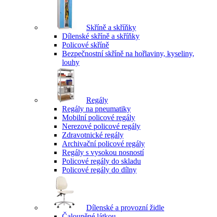
Skříně a skříňky
Dílenské skříně a skříňky
Policové skříně
Bezpečnostní skříně na hořlaviny, kyseliny,
louhy
Regály
Regály na pneumatiky
Mobilní policové regály
Nerezové policové regály
Zdravotnické regály
Archivační policové regály
Regály s vysokou nosností
Policové regály do skladu
Policové regály do dílny
Dílenské a provozní židle
Čalouněné látkou