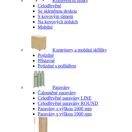
Konferenční stolky
Celodřevěné
Se skleněnou deskou
S kovovým rámem
Na kovových nohách
Mobilní
Kontejnery a mobilní skříňky
Pojízdné
Přístavné
Pojízdné s polštářem
Paravány
Čalouněné paravány
Celodřevěné paravány LINE
Celodřevěné paravány ROUND
Paravány s výškou 1600 mm
Paravány s výškou 1900 mm