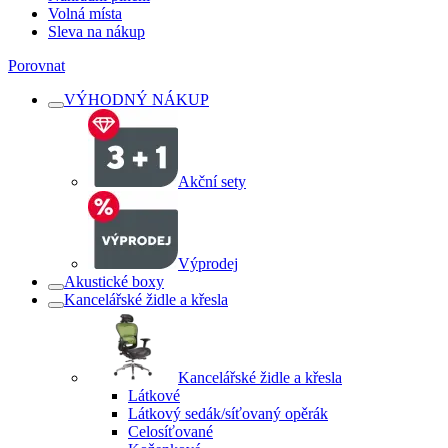
Volná místa
Sleva na nákup
Porovnat
VÝHODNÝ NÁKUP
Akční sety
Výprodej
Akustické boxy
Kancelářské židle a křesla
Kancelářské židle a křesla
Látkové
Látkový sedák/síťovaný opěrák
Celosíťované