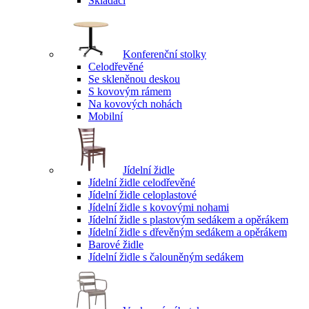
Skládací
Konferenční stolky
Celodřevěné
Se skleněnou deskou
S kovovým rámem
Na kovových nohách
Mobilní
Jídelní židle
Jídelní židle celodřevěné
Jídelní židle celoplastové
Jídelní židle s kovovými nohami
Jídelní židle s plastovým sedákem a opěrákem
Jídelní židle s dřevěným sedákem a opěrákem
Barové židle
Jídelní židle s čalouněným sedákem