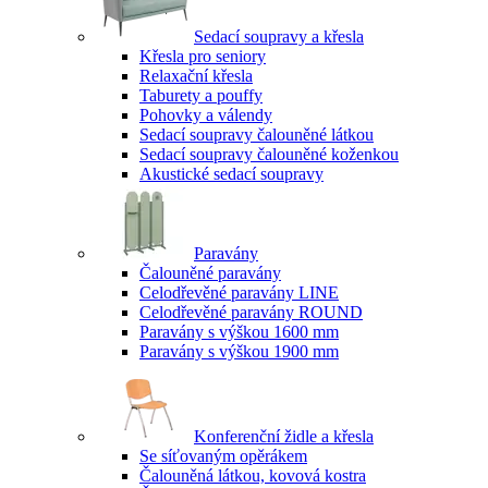
Sedací soupravy a křesla
Křesla pro seniory
Relaxační křesla
Taburety a pouffy
Pohovky a válendy
Sedací soupravy čalouněné látkou
Sedací soupravy čalouněné koženkou
Akustické sedací soupravy
Paravány
Čalouněné paravány
Celodřevěné paravány LINE
Celodřevěné paravány ROUND
Paravány s výškou 1600 mm
Paravány s výškou 1900 mm
Konferenční židle a křesla
Se síťovaným opěrákem
Čalouněná látkou, kovová kostra