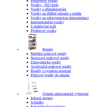
Přístrojové vozíky
Vozíky - ISO koše
Vozíky s příslušenstvím
Vozíky na třídění odpadu a prádla
Vozíky na zdravotnickou dokumentaci
Instrumentační vozíky
S drátěnými koši
Plošinové vozíky
Regály
Mobilní policové regály
Nerezové policové regály
Zdravotnické regály
Archivační policové regály
Regály s vysokou nosností
Policové regály do skladu
Ostatní zdravotnické vybavení
Infuzní stojany
Schůdky
Rehabilitační pomůcky