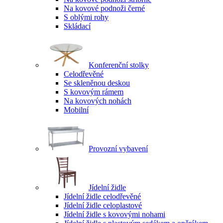
Na kovové podnoži černé
S oblými rohy
Skládací
Konferenční stolky
Celodřevěné
Se skleněnou deskou
S kovovým rámem
Na kovových nohách
Mobilní
Provozní vybavení
Jídelní židle
Jídelní židle celodřevěné
Jídelní židle celoplastové
Jídelní židle s kovovými nohami