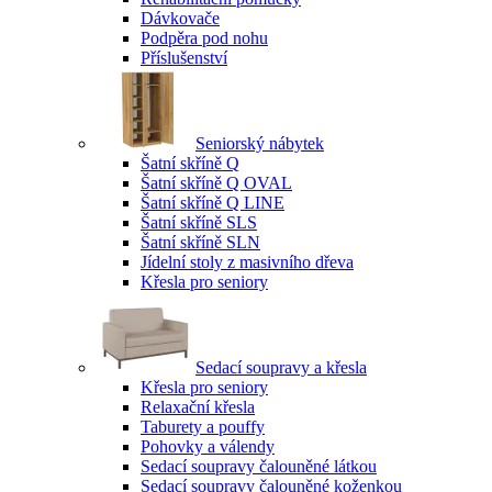
Dávkovače
Podpěra pod nohu
Příslušenství
Seniorský nábytek
Šatní skříně Q
Šatní skříně Q OVAL
Šatní skříně Q LINE
Šatní skříně SLS
Šatní skříně SLN
Jídelní stoly z masivního dřeva
Křesla pro seniory
Sedací soupravy a křesla
Křesla pro seniory
Relaxační křesla
Taburety a pouffy
Pohovky a válendy
Sedací soupravy čalouněné látkou
Sedací soupravy čalouněné koženkou