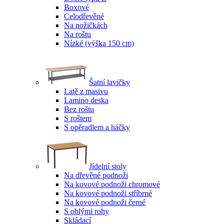
Boxové
Celodřevěné
Na nožičkách
Na roštu
Nízké (výška 150 cm)
Šatní lavičky
Latě z masivu
Lamino deska
Bez roštu
S roštem
S opěradlem a háčky
Jídelní stoly
Na dřevěné podnoži
Na kovové podnoži chromové
Na kovové podnoži stříbrné
Na kovové podnoži černé
S oblými rohy
Skládací