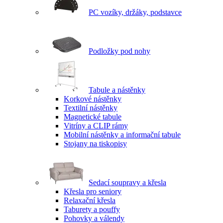
PC vozíky, držáky, podstavce
Podložky pod nohy
Tabule a nástěnky
Korkové nástěnky
Textilní nástěnky
Magnetické tabule
Vitríny a CLIP rámy
Mobilní nástěnky a informační tabule
Stojany na tiskopisy
Sedací soupravy a křesla
Křesla pro seniory
Relaxační křesla
Taburety a pouffy
Pohovky a válendy