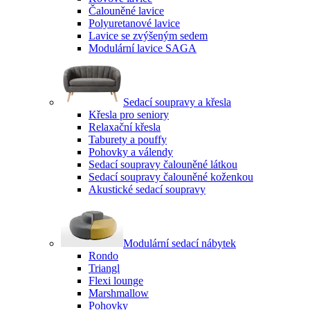
Čalouněné lavice
Polyuretanové lavice
Lavice se zvýšeným sedem
Modulární lavice SAGA
Sedací soupravy a křesla
Křesla pro seniory
Relaxační křesla
Taburety a pouffy
Pohovky a válendy
Sedací soupravy čalouněné látkou
Sedací soupravy čalouněné koženkou
Akustické sedací soupravy
Modulární sedací nábytek
Rondo
Triangl
Flexi lounge
Marshmallow
Pohovky