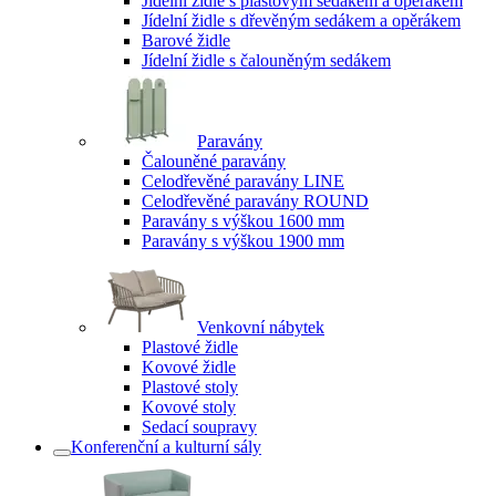
Jídelní židle s plastovým sedákem a opěrákem
Jídelní židle s dřevěným sedákem a opěrákem
Barové židle
Jídelní židle s čalouněným sedákem
Paravány
Čalouněné paravány
Celodřevěné paravány LINE
Celodřevěné paravány ROUND
Paravány s výškou 1600 mm
Paravány s výškou 1900 mm
Venkovní nábytek
Plastové židle
Kovové židle
Plastové stoly
Kovové stoly
Sedací soupravy
Konferenční a kulturní sály