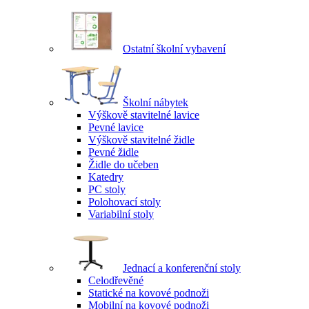
Ostatní školní vybavení
Školní nábytek
Výškově stavitelné lavice
Pevné lavice
Výškově stavitelné židle
Pevné židle
Židle do učeben
Katedry
PC stoly
Polohovací stoly
Variabilní stoly
Jednací a konferenční stoly
Celodřevěné
Statické na kovové podnoži
Mobilní na kovové podnoži