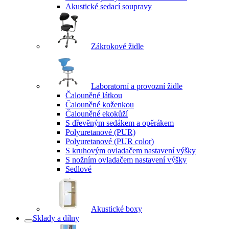
Akustické sedací soupravy
Zákrokové židle
Laboratorní a provozní židle
Čalouněné látkou
Čalouněné koženkou
Čalouněné ekokůží
S dřevěným sedákem a opěrákem
Polyuretanové (PUR)
Polyuretanové (PUR color)
S kruhovým ovladačem nastavení výšky
S nožním ovladačem nastavení výšky
Sedlové
Akustické boxy
Sklady a dílny