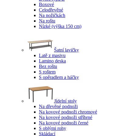
Boxové
Celodřevěné
Na nožičkách
Na roštu
Nízké (výška 150 cm)
Šatní lavičky
Latě z masivu
Lamino deska
Bez roštu
S roštem
S opěradlem a háčky
Jídelní stoly
Na dřevěné podnoži
Na kovové podnoži chromové
Na kovové podnoži stříbrné
Na kovové podnoži černé
S oblými rohy
Skládací