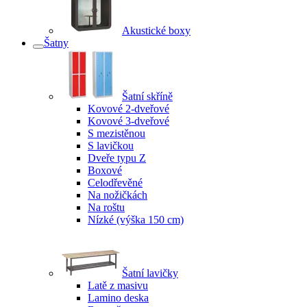
Akustické boxy
Šatny
Šatní skříně
Kovové 2-dveřové
Kovové 3-dveřové
S mezistěnou
S lavičkou
Dveře typu Z
Boxové
Celodřevěné
Na nožičkách
Na roštu
Nízké (výška 150 cm)
Šatní lavičky
Latě z masivu
Lamino deska