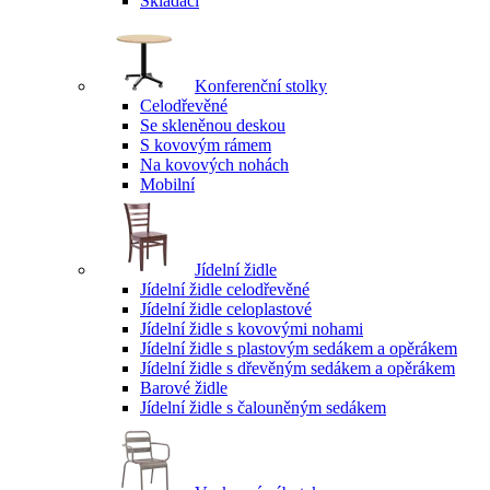
Skládací
Konferenční stolky
Celodřevěné
Se skleněnou deskou
S kovovým rámem
Na kovových nohách
Mobilní
Jídelní židle
Jídelní židle celodřevěné
Jídelní židle celoplastové
Jídelní židle s kovovými nohami
Jídelní židle s plastovým sedákem a opěrákem
Jídelní židle s dřevěným sedákem a opěrákem
Barové židle
Jídelní židle s čalouněným sedákem