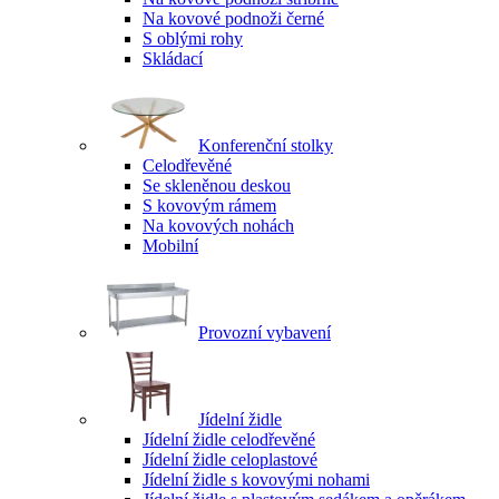
Na kovové podnoži černé
S oblými rohy
Skládací
Konferenční stolky
Celodřevěné
Se skleněnou deskou
S kovovým rámem
Na kovových nohách
Mobilní
Provozní vybavení
Jídelní židle
Jídelní židle celodřevěné
Jídelní židle celoplastové
Jídelní židle s kovovými nohami