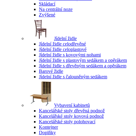
Skládací
Na centrální noze
Zvýšené
Jídelní židle
Jídelní židle celodřevěné
Jídelní židle celoplastové
Jídelní židle s kovovými nohami
Jídelní židle s plastovým sedákem a opěrákem
Jídelní židle s dřevěným sedákem a opěrákem
Barové židle
Jídelní židle s čalouněným sedákem
Vybavení kabinetů
Kancelářské stoly dřevěná podnož
Kancelářské stoly kovová podnož
Kancelářské stoly polohovací
Kontejner
Doplňky