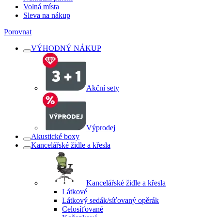
Volná místa
Sleva na nákup
Porovnat
VÝHODNÝ NÁKUP
Akční sety
Výprodej
Akustické boxy
Kancelářské židle a křesla
Kancelářské židle a křesla
Látkové
Látkový sedák/síťovaný opěrák
Celosíťované