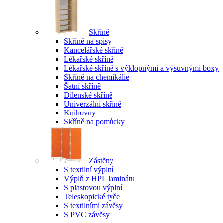
Skříně
Skříně na spisy
Kancelářské skříně
Lékařské skříně
Lékařské skříně s výklopnými a výsuvnými boxy
Skříně na chemikálie
Šatní skříně
Dílenské skříně
Univerzální skříně
Knihovny
Skříně na pomůcky
Zástěny
S textilní výplní
Výplň z HPL laminátu
S plastovou výplní
Teleskopické tyče
S textilními závěsy
S PVC závěsy