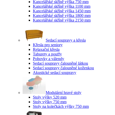
Kancelářské skříně výška 750 mm
Kancelářské skříně výška 1100 mm
Kancelářské skříně výška 1450 mm
Kancelářské skříně výška 1800 mm
Kancelářské skříně výška 2150 mm
Sedací soupravy a křesla
Křesla pro seniory
Relaxační křesla
Taburety a pouffy
Pohovky a válendy
Sedací soupravy čalouněné látkou
Sedací soupravy čalouněné koženkou
Akustické sedací soupravy
Modulární hravé stoly
Stoly výšky 520 mm
Stoly výšky 750 mm
Stoly na kolečkách výšky 750 mm