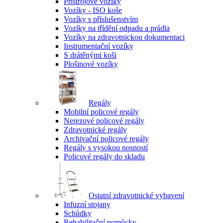
Přístrojové vozíky
Vozíky - ISO koše
Vozíky s příslušenstvím
Vozíky na třídění odpadu a prádla
Vozíky na zdravotnickou dokumentaci
Instrumentační vozíky
S drátěnými koši
Plošinové vozíky
Regály
Mobilní policové regály
Nerezové policové regály
Zdravotnické regály
Archivační policové regály
Regály s vysokou nosností
Policové regály do skladu
Ostatní zdravotnické vybavení
Infuzní stojany
Schůdky
Rehabilitační pomůcky