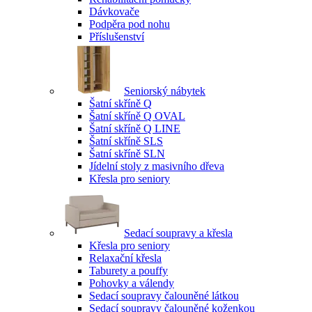
Dávkovače
Podpěra pod nohu
Příslušenství
Seniorský nábytek
Šatní skříně Q
Šatní skříně Q OVAL
Šatní skříně Q LINE
Šatní skříně SLS
Šatní skříně SLN
Jídelní stoly z masivního dřeva
Křesla pro seniory
Sedací soupravy a křesla
Křesla pro seniory
Relaxační křesla
Taburety a pouffy
Pohovky a válendy
Sedací soupravy čalouněné látkou
Sedací soupravy čalouněné koženkou