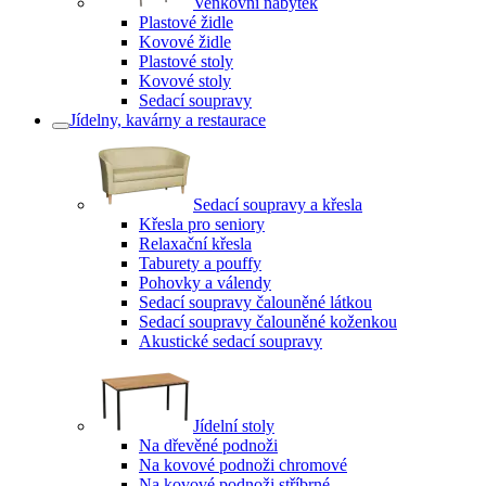
Venkovní nábytek
Plastové židle
Kovové židle
Plastové stoly
Kovové stoly
Sedací soupravy
Jídelny, kavárny a restaurace
Sedací soupravy a křesla
Křesla pro seniory
Relaxační křesla
Taburety a pouffy
Pohovky a válendy
Sedací soupravy čalouněné látkou
Sedací soupravy čalouněné koženkou
Akustické sedací soupravy
Jídelní stoly
Na dřevěné podnoži
Na kovové podnoži chromové
Na kovové podnoži stříbrné