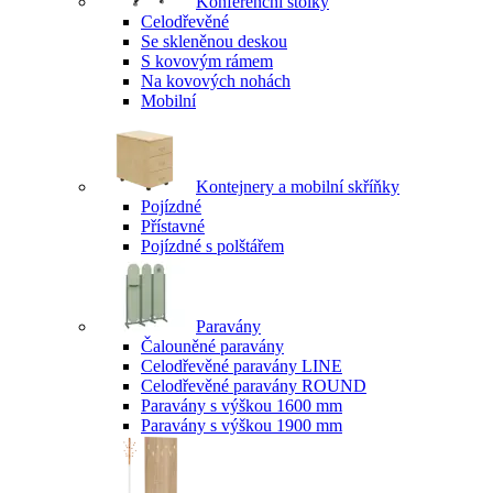
Konferenční stolky
Celodřevěné
Se skleněnou deskou
S kovovým rámem
Na kovových nohách
Mobilní
Kontejnery a mobilní skříňky
Pojízdné
Přístavné
Pojízdné s polštářem
Paravány
Čalouněné paravány
Celodřevěné paravány LINE
Celodřevěné paravány ROUND
Paravány s výškou 1600 mm
Paravány s výškou 1900 mm