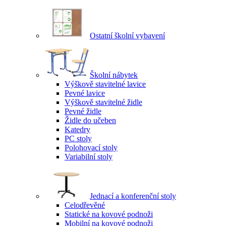
Ostatní školní vybavení
Školní nábytek
Výškově stavitelné lavice
Pevné lavice
Výškově stavitelné židle
Pevné židle
Židle do učeben
Katedry
PC stoly
Polohovací stoly
Variabilní stoly
Jednací a konferenční stoly
Celodřevěné
Statické na kovové podnoži
Mobilní na kovové podnoži