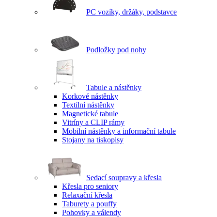
PC vozíky, držáky, podstavce
Podložky pod nohy
Tabule a nástěnky
Korkové nástěnky
Textilní nástěnky
Magnetické tabule
Vitríny a CLIP rámy
Mobilní nástěnky a informační tabule
Stojany na tiskopisy
Sedací soupravy a křesla
Křesla pro seniory
Relaxační křesla
Taburety a pouffy
Pohovky a válendy