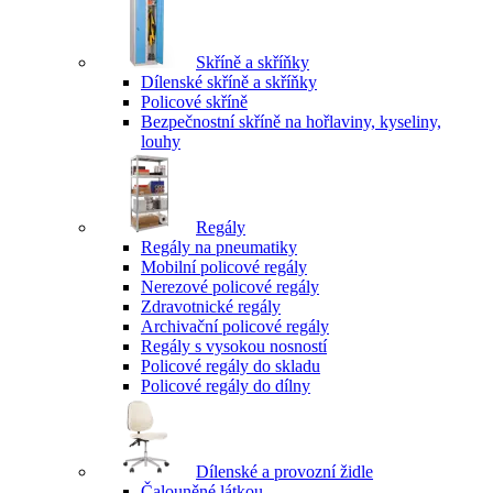
Skříně a skříňky
Dílenské skříně a skříňky
Policové skříně
Bezpečnostní skříně na hořlaviny, kyseliny,
louhy
Regály
Regály na pneumatiky
Mobilní policové regály
Nerezové policové regály
Zdravotnické regály
Archivační policové regály
Regály s vysokou nosností
Policové regály do skladu
Policové regály do dílny
Dílenské a provozní židle
Čalouněné látkou