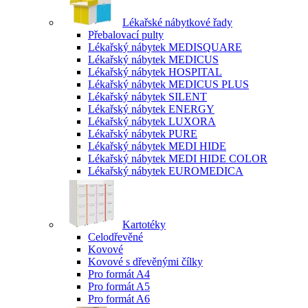
Lékařské nábytkové řady
Přebalovací pulty
Lékařský nábytek MEDISQUARE
Lékařský nábytek MEDICUS
Lékařský nábytek HOSPITAL
Lékařský nábytek MEDICUS PLUS
Lékařský nábytek SILENT
Lékařský nábytek ENERGY
Lékařský nábytek LUXORA
Lékařský nábytek PURE
Lékařský nábytek MEDI HIDE
Lékařský nábytek MEDI HIDE COLOR
Lékařský nábytek EUROMEDICA
Kartotéky
Celodřevěné
Kovové
Kovové s dřevěnými čílky
Pro formát A4
Pro formát A5
Pro formát A6