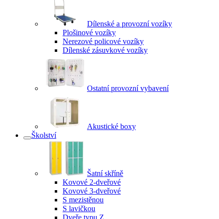
Dílenské a provozní vozíky
Plošinové vozíky
Nerezové policové vozíky
Dílenské zásuvkové vozíky
Ostatní provozní vybavení
Akustické boxy
Školství
Šatní skříně
Kovové 2-dveřové
Kovové 3-dveřové
S mezistěnou
S lavičkou
Dveře typu Z