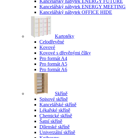
Kancelářský nábytek ENERGY FUTURE
Kancelářský nábytek ENERGY MEETING
Kancelářský nábytek OFFICE HIDE
Kartotéky
Celodřevěné
Kovové
Kovové s dřevěnými čílky
Pro formát A4
Pro formát A5
Pro formát A6
Skříně
Spisové skříně
Kancelářské skříně
Lékařské skříně
Chemické skříně
Šatní skříně
Dílenské skříně
Univerzální skříně
Knihovny