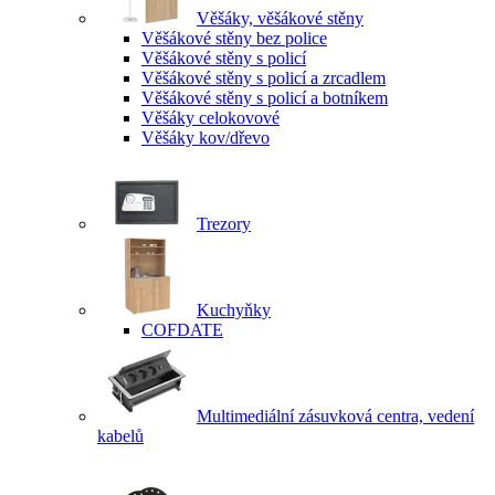
Věšáky, věšákové stěny
Věšákové stěny bez police
Věšákové stěny s policí
Věšákové stěny s policí a zrcadlem
Věšákové stěny s policí a botníkem
Věšáky celokovové
Věšáky kov/dřevo
Trezory
Kuchyňky
COFDATE
Multimediální zásuvková centra, vedení
kabelů