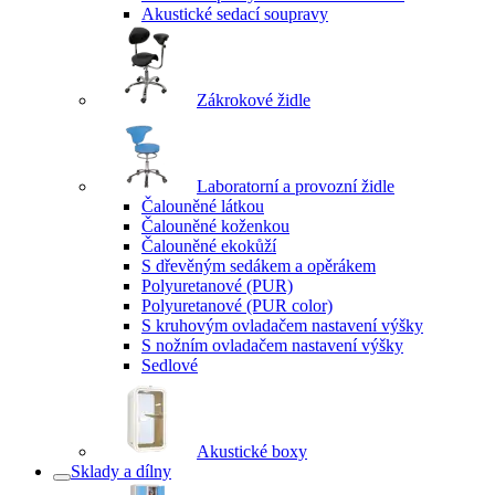
Akustické sedací soupravy
Zákrokové židle
Laboratorní a provozní židle
Čalouněné látkou
Čalouněné koženkou
Čalouněné ekokůží
S dřevěným sedákem a opěrákem
Polyuretanové (PUR)
Polyuretanové (PUR color)
S kruhovým ovladačem nastavení výšky
S nožním ovladačem nastavení výšky
Sedlové
Akustické boxy
Sklady a dílny