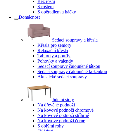
Bez roštu
S roštem
S opěradlem a háčky
Domácnost
Sedací soupravy a křesla
Křesla pro seniory
Relaxační křesla
Taburety a pouffy
Pohovky a válendy
Sedací soupravy čalouněné látkou
Sedací soupravy čalouněné koženkou
Akustické sedací soupravy
Jídelní stoly
Na dřevěné podnoži
Na kovové podnoži chromové
Na kovové podnoži stříbrné
Na kovové podnoži černé
S oblými rohy