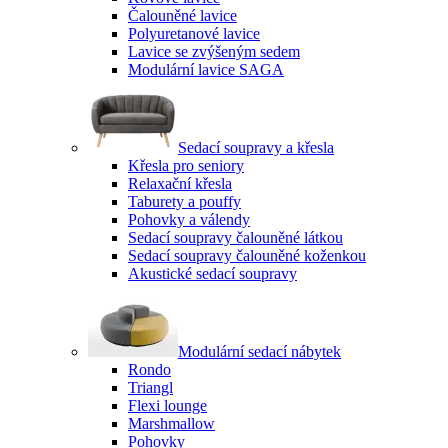
Čalouněné lavice
Polyuretanové lavice
Lavice se zvýšeným sedem
Modulární lavice SAGA
Sedací soupravy a křesla
Křesla pro seniory
Relaxační křesla
Taburety a pouffy
Pohovky a válendy
Sedací soupravy čalouněné látkou
Sedací soupravy čalouněné koženkou
Akustické sedací soupravy
Modulární sedací nábytek
Rondo
Triangl
Flexi lounge
Marshmallow
Pohovky