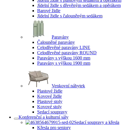
Jídelní židle s plastovým sedákem a opěrákem
Jídelní židle s dřevěným sedákem a opěrákem
Barové židle
Jídelní židle s čalouněným sedákem
Paravány
Čalouněné paravány
Celodřevěné paravány LINE
Celodřevěné paravány ROUND
Paravány s výškou 1600 mm
Paravány s výškou 1900 mm
Venkovní nábytek
Plastové židle
Kovové židle
Plastové stoly
Kovové stoly
Sedací soupravy
Konferenční a kulturní sály
Sedací soupravy a křesla
Křesla pro seniory