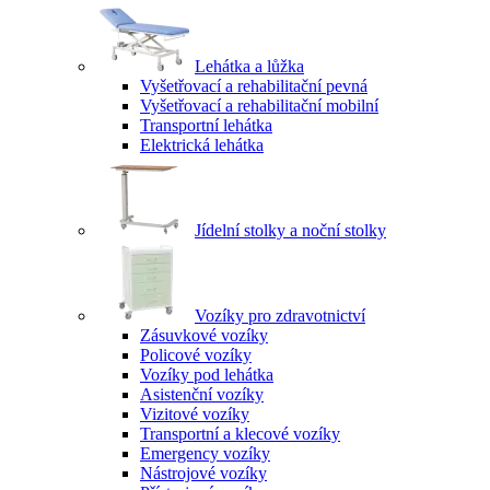
Lehátka a lůžka
Vyšetřovací a rehabilitační pevná
Vyšetřovací a rehabilitační mobilní
Transportní lehátka
Elektrická lehátka
Jídelní stolky a noční stolky
Vozíky pro zdravotnictví
Zásuvkové vozíky
Policové vozíky
Vozíky pod lehátka
Asistenční vozíky
Vizitové vozíky
Transportní a klecové vozíky
Emergency vozíky
Nástrojové vozíky