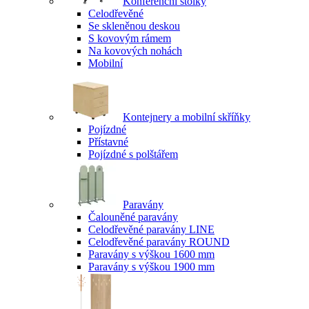
Konferenční stolky
Celodřevěné
Se skleněnou deskou
S kovovým rámem
Na kovových nohách
Mobilní
Kontejnery a mobilní skříňky
Pojízdné
Přístavné
Pojízdné s polštářem
Paravány
Čalouněné paravány
Celodřevěné paravány LINE
Celodřevěné paravány ROUND
Paravány s výškou 1600 mm
Paravány s výškou 1900 mm