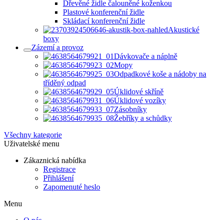
Dřevěné židle čalouněné koženkou
Plastové konferenční židle
Skládací konferenční židle
Akustické
boxy
Zázemí a provoz
Dávkovače a náplně
Mopy
Odpadkové koše a nádoby na
tříděný odpad
Úklidové skříně
Úklidové vozíky
Zásobníky
Žebříky a schůdky
Všechny kategorie
Uživatelské menu
Zákaznická nabídka
Registrace
Přihlášení
Zapomenuté heslo
Menu