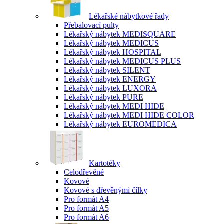
Lékařské nábytkové řady
Přebalovací pulty
Lékařský nábytek MEDISQUARE
Lékařský nábytek MEDICUS
Lékařský nábytek HOSPITAL
Lékařský nábytek MEDICUS PLUS
Lékařský nábytek SILENT
Lékařský nábytek ENERGY
Lékařský nábytek LUXORA
Lékařský nábytek PURE
Lékařský nábytek MEDI HIDE
Lékařský nábytek MEDI HIDE COLOR
Lékařský nábytek EUROMEDICA
Kartotéky
Celodřevěné
Kovové
Kovové s dřevěnými čílky
Pro formát A4
Pro formát A5
Pro formát A6