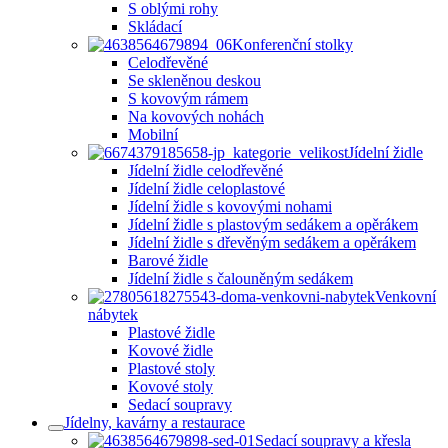
S oblými rohy
Skládací
Konferenční stolky
Celodřevěné
Se skleněnou deskou
S kovovým rámem
Na kovových nohách
Mobilní
Jídelní židle
Jídelní židle celodřevěné
Jídelní židle celoplastové
Jídelní židle s kovovými nohami
Jídelní židle s plastovým sedákem a opěrákem
Jídelní židle s dřevěným sedákem a opěrákem
Barové židle
Jídelní židle s čalouněným sedákem
Venkovní
nábytek
Plastové židle
Kovové židle
Plastové stoly
Kovové stoly
Sedací soupravy
Jídelny, kavárny a restaurace
Sedací soupravy a křesla