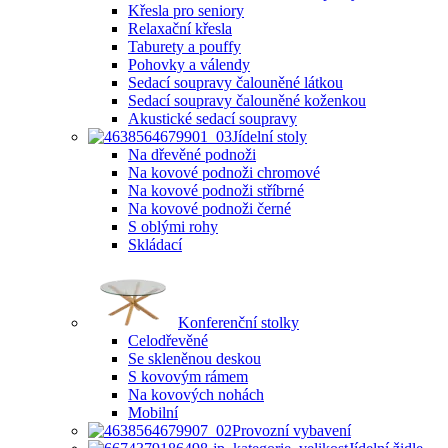
Křesla pro seniory
Relaxační křesla
Taburety a pouffy
Pohovky a válendy
Sedací soupravy čalouněné látkou
Sedací soupravy čalouněné koženkou
Akustické sedací soupravy
Jídelní stoly
Na dřevěné podnoži
Na kovové podnoži chromové
Na kovové podnoži stříbrné
Na kovové podnoži černé
S oblými rohy
Skládací
Konferenční stolky
Celodřevěné
Se skleněnou deskou
S kovovým rámem
Na kovových nohách
Mobilní
Provozní vybavení