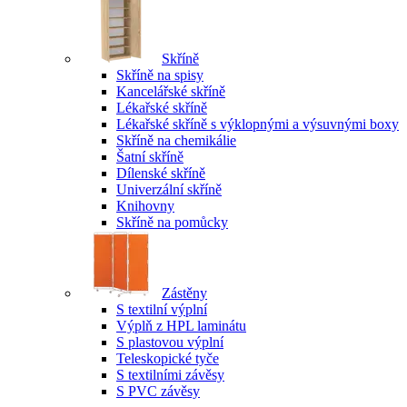
Skříně
Skříně na spisy
Kancelářské skříně
Lékařské skříně
Lékařské skříně s výklopnými a výsuvnými boxy
Skříně na chemikálie
Šatní skříně
Dílenské skříně
Univerzální skříně
Knihovny
Skříně na pomůcky
Zástěny
S textilní výplní
Výplň z HPL laminátu
S plastovou výplní
Teleskopické tyče
S textilními závěsy
S PVC závěsy