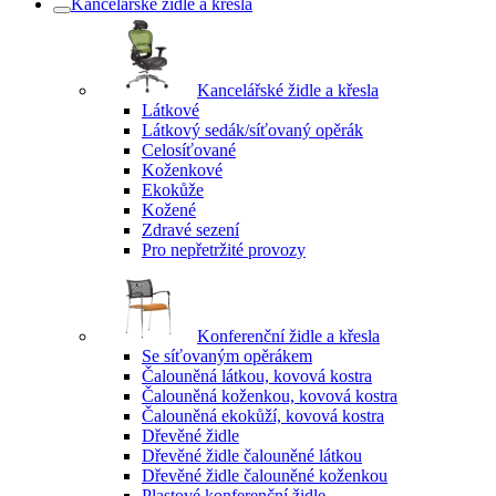
Kancelářské židle a křesla
Kancelářské židle a křesla
Látkové
Látkový sedák/síťovaný opěrák
Celosíťované
Koženkové
Ekokůže
Kožené
Zdravé sezení
Pro nepřetržité provozy
Konferenční židle a křesla
Se síťovaným opěrákem
Čalouněná látkou, kovová kostra
Čalouněná koženkou, kovová kostra
Čalouněná ekokůží, kovová kostra
Dřevěné židle
Dřevěné židle čalouněné látkou
Dřevěné židle čalouněné koženkou
Plastové konferenční židle