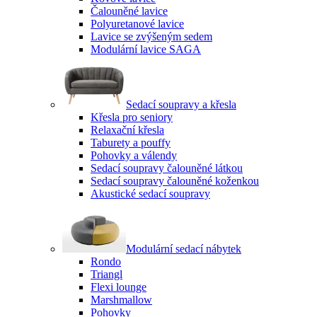
Čalouněné lavice
Polyuretanové lavice
Lavice se zvýšeným sedem
Modulární lavice SAGA
Sedací soupravy a křesla
Křesla pro seniory
Relaxační křesla
Taburety a pouffy
Pohovky a válendy
Sedací soupravy čalouněné látkou
Sedací soupravy čalouněné koženkou
Akustické sedací soupravy
Modulární sedací nábytek
Rondo
Triangl
Flexi lounge
Marshmallow
Pohovky