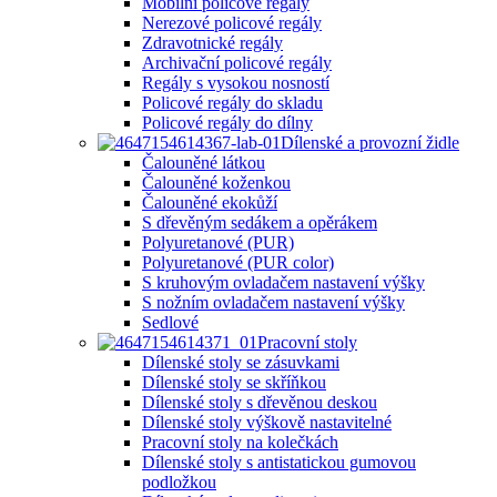
Mobilní policové regály
Nerezové policové regály
Zdravotnické regály
Archivační policové regály
Regály s vysokou nosností
Policové regály do skladu
Policové regály do dílny
Dílenské a provozní židle
Čalouněné látkou
Čalouněné koženkou
Čalouněné ekokůží
S dřevěným sedákem a opěrákem
Polyuretanové (PUR)
Polyuretanové (PUR color)
S kruhovým ovladačem nastavení výšky
S nožním ovladačem nastavení výšky
Sedlové
Pracovní stoly
Dílenské stoly se zásuvkami
Dílenské stoly se skříňkou
Dílenské stoly s dřevěnou deskou
Dílenské stoly výškově nastavitelné
Pracovní stoly na kolečkách
Dílenské stoly s antistatickou gumovou
podložkou