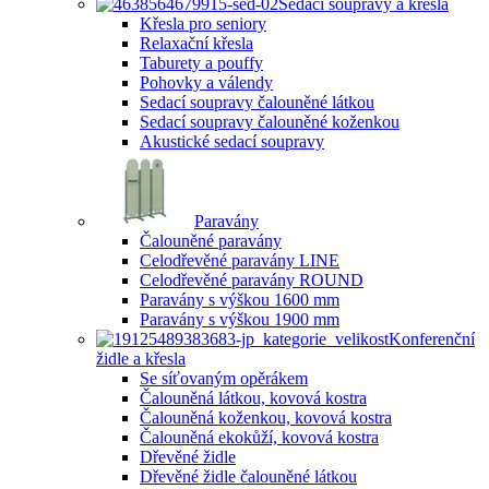
Sedací soupravy a křesla
Křesla pro seniory
Relaxační křesla
Taburety a pouffy
Pohovky a válendy
Sedací soupravy čalouněné látkou
Sedací soupravy čalouněné koženkou
Akustické sedací soupravy
Paravány
Čalouněné paravány
Celodřevěné paravány LINE
Celodřevěné paravány ROUND
Paravány s výškou 1600 mm
Paravány s výškou 1900 mm
Konferenční
židle a křesla
Se síťovaným opěrákem
Čalouněná látkou, kovová kostra
Čalouněná koženkou, kovová kostra
Čalouněná ekokůží, kovová kostra
Dřevěné židle
Dřevěné židle čalouněné látkou