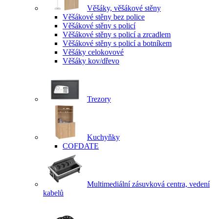
Věšáky, věšákové stěny
Věšákové stěny bez police
Věšákové stěny s policí
Věšákové stěny s policí a zrcadlem
Věšákové stěny s policí a botníkem
Věšáky celokovové
Věšáky kov/dřevo
Trezory
Kuchyňky
COFDATE
Multimediální zásuvková centra, vedení
kabelů