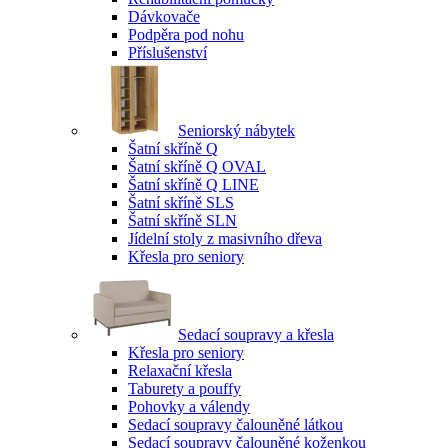
Dávkovače
Podpěra pod nohu
Příslušenství
Seniorský nábytek
Šatní skříně Q
Šatní skříně Q OVAL
Šatní skříně Q LINE
Šatní skříně SLS
Šatní skříně SLN
Jídelní stoly z masivního dřeva
Křesla pro seniory
Sedací soupravy a křesla
Křesla pro seniory
Relaxační křesla
Taburety a pouffy
Pohovky a válendy
Sedací soupravy čalouněné látkou
Sedací soupravy čalouněné koženkou