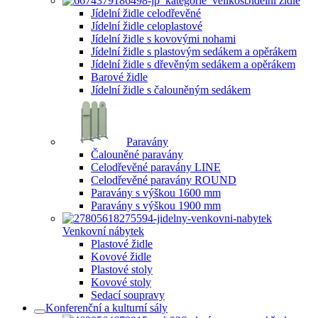
Jídelní židle
Jídelní židle celodřevěné
Jídelní židle celoplastové
Jídelní židle s kovovými nohami
Jídelní židle s plastovým sedákem a opěrákem
Jídelní židle s dřevěným sedákem a opěrákem
Barové židle
Jídelní židle s čalouněným sedákem
Paravány
Čalouněné paravány
Celodřevěné paravány LINE
Celodřevěné paravány ROUND
Paravány s výškou 1600 mm
Paravány s výškou 1900 mm
Venkovní nábytek
Plastové židle
Kovové židle
Plastové stoly
Kovové stoly
Sedací soupravy
Konferenční a kulturní sály