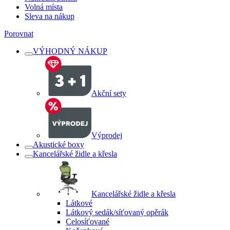
Volná místa
Sleva na nákup
Porovnat
VÝHODNÝ NÁKUP
Akční sety
Výprodej
Akustické boxy
Kancelářské židle a křesla
Kancelářské židle a křesla
Látkové
Látkový sedák/síťovaný opěrák
Celosíťované