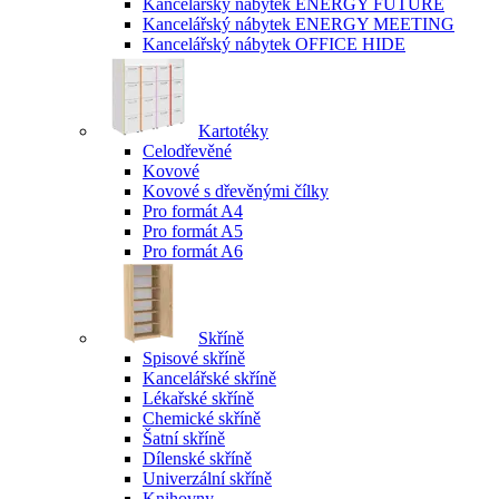
Kancelářský nábytek ENERGY FUTURE
Kancelářský nábytek ENERGY MEETING
Kancelářský nábytek OFFICE HIDE
Kartotéky
Celodřevěné
Kovové
Kovové s dřevěnými čílky
Pro formát A4
Pro formát A5
Pro formát A6
Skříně
Spisové skříně
Kancelářské skříně
Lékařské skříně
Chemické skříně
Šatní skříně
Dílenské skříně
Univerzální skříně
Knihovny