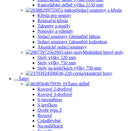
Kancelářské skříně výška 2150 mm
Sedací soupravy a křesla
Křesla pro seniory
Relaxační křesla
Taburety a pouffy
Pohovky a válendy
Sedací soupravy čalouněné látkou
Sedací soupravy čalouněné koženkou
Akustické sedací soupravy
Modulární hravé stoly
Stoly výšky 520 mm
Stoly výšky 750 mm
Stoly na kolečkách výšky 750 mm
Akustické boxy
Šatny
Šatní skříně
Kovové 2-dveřové
Kovové 3-dveřové
S mezistěnou
S lavičkou
Dveře typu Z
Boxové
Celodřevěné
Na nožičkách