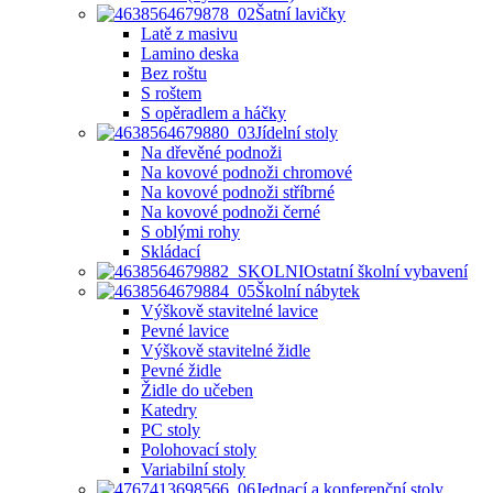
Šatní lavičky
Latě z masivu
Lamino deska
Bez roštu
S roštem
S opěradlem a háčky
Jídelní stoly
Na dřevěné podnoži
Na kovové podnoži chromové
Na kovové podnoži stříbrné
Na kovové podnoži černé
S oblými rohy
Skládací
Ostatní školní vybavení
Školní nábytek
Výškově stavitelné lavice
Pevné lavice
Výškově stavitelné židle
Pevné židle
Židle do učeben
Katedry
PC stoly
Polohovací stoly
Variabilní stoly
Jednací a konferenční stoly