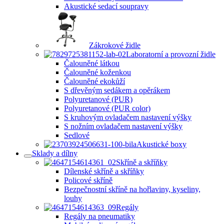
Akustické sedací soupravy
Zákrokové židle
Laboratorní a provozní židle
Čalouněné látkou
Čalouněné koženkou
Čalouněné ekokůží
S dřevěným sedákem a opěrákem
Polyuretanové (PUR)
Polyuretanové (PUR color)
S kruhovým ovladačem nastavení výšky
S nožním ovladačem nastavení výšky
Sedlové
Akustické boxy
Sklady a dílny
Skříně a skříňky
Dílenské skříně a skříňky
Policové skříně
Bezpečnostní skříně na hořlaviny, kyseliny,
louhy
Regály
Regály na pneumatiky