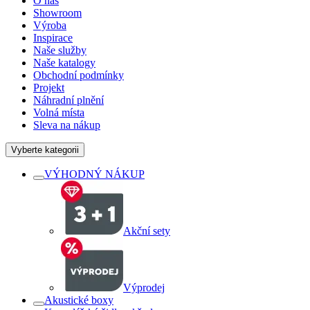
O nás
Showroom
Výroba
Inspirace
Naše služby
Naše katalogy
Obchodní podmínky
Projekt
Náhradní plnění
Volná místa
Sleva na nákup
Vyberte kategorii
VÝHODNÝ NÁKUP
Akční sety
Výprodej
Akustické boxy