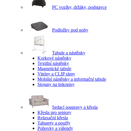
PC vozíky, držáky, podstavce
Podložky pod nohy
Tabule a nástěnky
Korkové nástěnky
Textilní nástěnky
Magnetické tabule
Vitríny a CLIP rámy
Mobilní nástěnky a informační tabule
Stojany na tiskopisy
Sedací soupravy a křesla
Křesla pro seniory
Relaxační křesla
Taburety a pouffy
Pohovky a válendy