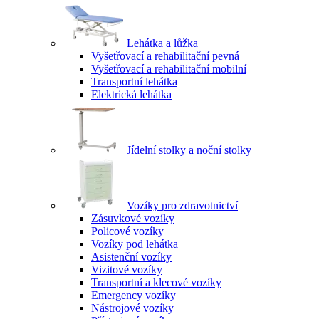
Lehátka a lůžka
Vyšetřovací a rehabilitační pevná
Vyšetřovací a rehabilitační mobilní
Transportní lehátka
Elektrická lehátka
Jídelní stolky a noční stolky
Vozíky pro zdravotnictví
Zásuvkové vozíky
Policové vozíky
Vozíky pod lehátka
Asistenční vozíky
Vizitové vozíky
Transportní a klecové vozíky
Emergency vozíky
Nástrojové vozíky