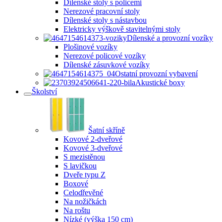
Dílenské stoly s policemi
Nerezové pracovní stoly
Dílenské stoly s nástavbou
Elektricky výškově stavitelnými stoly
Dílenské a provozní vozíky
Plošinové vozíky
Nerezové policové vozíky
Dílenské zásuvkové vozíky
Ostatní provozní vybavení
Akustické boxy
Školství
Šatní skříně
Kovové 2-dveřové
Kovové 3-dveřové
S mezistěnou
S lavičkou
Dveře typu Z
Boxové
Celodřevěné
Na nožičkách
Na roštu
Nízké (výška 150 cm)