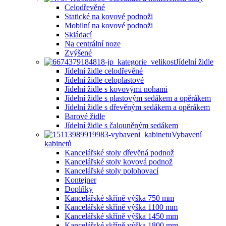
Celodřevěné
Statické na kovové podnoži
Mobilní na kovové podnoži
Skládací
Na centrální noze
Zvýšené
Jídelní židle
Jídelní židle celodřevěné
Jídelní židle celoplastové
Jídelní židle s kovovými nohami
Jídelní židle s plastovým sedákem a opěrákem
Jídelní židle s dřevěným sedákem a opěrákem
Barové židle
Jídelní židle s čalouněným sedákem
Vybavení
kabinetů
Kancelářské stoly dřevěná podnož
Kancelářské stoly kovová podnož
Kancelářské stoly polohovací
Kontejner
Doplňky
Kancelářské skříně výška 750 mm
Kancelářské skříně výška 1100 mm
Kancelářské skříně výška 1450 mm
Kancelářské skříně výška 1800 mm