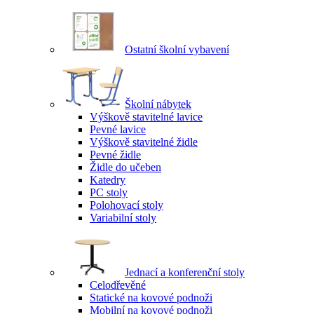
Ostatní školní vybavení
Školní nábytek
Výškově stavitelné lavice
Pevné lavice
Výškově stavitelné židle
Pevné židle
Židle do učeben
Katedry
PC stoly
Polohovací stoly
Variabilní stoly
Jednací a konferenční stoly
Celodřevěné
Statické na kovové podnoži
Mobilní na kovové podnoži