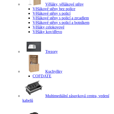
Věšáky, věšákové stěny
Věšákové stěny bez police
Věšákové stěny s policí
Věšákové stěny s policí a zrcadlem
Věšákové stěny s policí a botníkem
Věšáky celokovové
Věšáky kov/dřevo
Trezory
Kuchyňky
COFDATE
Multimediální zásuvková centra, vedení
kabelů