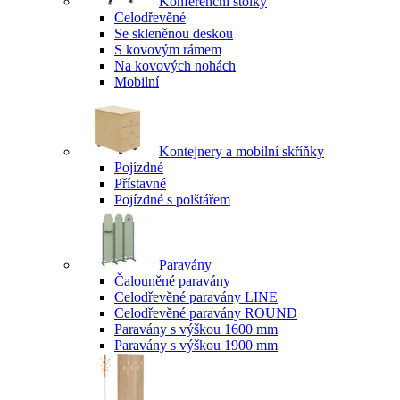
Konferenční stolky
Celodřevěné
Se skleněnou deskou
S kovovým rámem
Na kovových nohách
Mobilní
Kontejnery a mobilní skříňky
Pojízdné
Přístavné
Pojízdné s polštářem
Paravány
Čalouněné paravány
Celodřevěné paravány LINE
Celodřevěné paravány ROUND
Paravány s výškou 1600 mm
Paravány s výškou 1900 mm