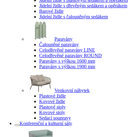
Jídelní židle s plastovým sedákem a opěrákem
Jídelní židle s dřevěným sedákem a opěrákem
Barové židle
Jídelní židle s čalouněným sedákem
Paravány
Čalouněné paravány
Celodřevěné paravány LINE
Celodřevěné paravány ROUND
Paravány s výškou 1600 mm
Paravány s výškou 1900 mm
Venkovní nábytek
Plastové židle
Kovové židle
Plastové stoly
Kovové stoly
Sedací soupravy
Konferenční a kulturní sály