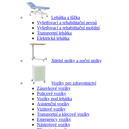
Lehátka a lůžka
Vyšetřovací a rehabilitační pevná
Vyšetřovací a rehabilitační mobilní
Transportní lehátka
Elektrická lehátka
Jídelní stolky a noční stolky
Vozíky pro zdravotnictví
Zásuvkové vozíky
Policové vozíky
Vozíky pod lehátka
Asistenční vozíky
Vizitové vozíky
Transportní a klecové vozíky
Emergency vozíky
Nástrojové vozíky