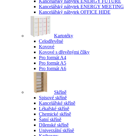
Kancelářský nábytek ENERGY FUTURE
Kancelářský nábytek ENERGY MEETING
Kancelářský nábytek OFFICE HIDE
Kartotéky
Celodřevěné
Kovové
Kovové s dřevěnými čílky
Pro formát A4
Pro formát A5
Pro formát A6
Skříně
Spisové skříně
Kancelářské skříně
Lékařské skříně
Chemické skříně
Šatní skříně
Dílenské skříně
Univerzální skříně
Knihovny