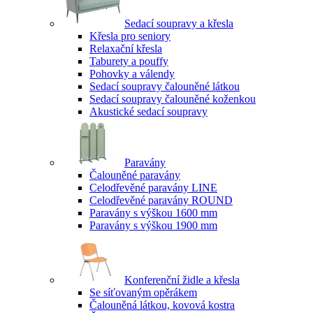
Sedací soupravy a křesla
Křesla pro seniory
Relaxační křesla
Taburety a pouffy
Pohovky a válendy
Sedací soupravy čalouněné látkou
Sedací soupravy čalouněné koženkou
Akustické sedací soupravy
Paravány
Čalouněné paravány
Celodřevěné paravány LINE
Celodřevěné paravány ROUND
Paravány s výškou 1600 mm
Paravány s výškou 1900 mm
Konferenční židle a křesla
Se síťovaným opěrákem
Čalouněná látkou, kovová kostra