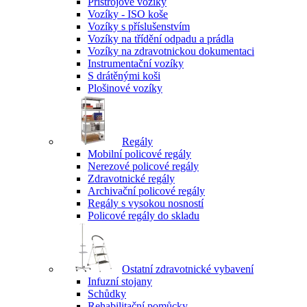
Přístrojové vozíky
Vozíky - ISO koše
Vozíky s příslušenstvím
Vozíky na třídění odpadu a prádla
Vozíky na zdravotnickou dokumentaci
Instrumentační vozíky
S drátěnými koši
Plošinové vozíky
Regály
Mobilní policové regály
Nerezové policové regály
Zdravotnické regály
Archivační policové regály
Regály s vysokou nosností
Policové regály do skladu
Ostatní zdravotnické vybavení
Infuzní stojany
Schůdky
Rehabilitační pomůcky