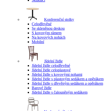
Skládací
Konferenční stolky
Celodřevěné
Se skleněnou deskou
S kovovým rámem
Na kovových nohách
Mobilní
Jídelní židle
Jídelní židle celodřevěné
Jídelní židle celoplastové
Jídelní židle s kovovými nohami
Jídelní židle s plastovým sedákem a opěrákem
Jídelní židle s dřevěným sedákem a opěrákem
Barové židle
Jídelní židle s čalouněným sedákem