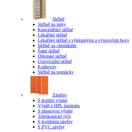
Skříně
Skříně na spisy
Kancelářské skříně
Lékařské skříně
Lékařské skříně s výklopnými a výsuvnými boxy
Skříně na chemikálie
Šatní skříně
Dílenské skříně
Univerzální skříně
Knihovny
Skříně na pomůcky
Zástěny
S textilní výplní
Výplň z HPL laminátu
S plastovou výplní
Teleskopické tyče
S textilními závěsy
S PVC závěsy