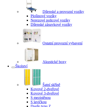
Dílenské a provozní vozíky
Plošinové vozíky
Nerezové policové vozíky
Dílenské zásuvkové vozíky
Ostatní provozní vybavení
Akustické boxy
Školství
Šatní skříně
Kovové 2-dveřové
Kovové 3-dveřové
S mezistěnou
S lavičkou
Dveře typu Z