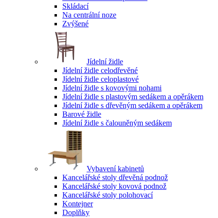
Skládací
Na centrální noze
Zvýšené
Jídelní židle
Jídelní židle celodřevěné
Jídelní židle celoplastové
Jídelní židle s kovovými nohami
Jídelní židle s plastovým sedákem a opěrákem
Jídelní židle s dřevěným sedákem a opěrákem
Barové židle
Jídelní židle s čalouněným sedákem
Vybavení kabinetů
Kancelářské stoly dřevěná podnož
Kancelářské stoly kovová podnož
Kancelářské stoly polohovací
Kontejner
Doplňky