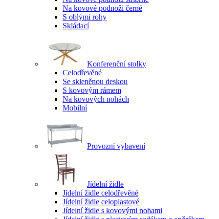
Na kovové podnoži černé
S oblými rohy
Skládací
Konferenční stolky
Celodřevěné
Se skleněnou deskou
S kovovým rámem
Na kovových nohách
Mobilní
Provozní vybavení
Jídelní židle
Jídelní židle celodřevěné
Jídelní židle celoplastové
Jídelní židle s kovovými nohami