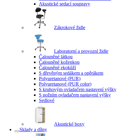
Akustické sedací soupravy
Zákrokové židle
Laboratorní a provozní židle
Čalouněné látkou
Čalouněné koženkou
Čalouněné ekokůží
S dřevěným sedákem a opěrákem
Polyuretanové (PUR)
Polyuretanové (PUR color)
S kruhovým ovladačem nastavení výšky
S nožním ovladačem nastavení výšky
Sedlové
Akustické boxy
Sklady a dílny