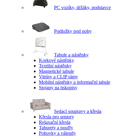
PC vozíky, držáky, podstavce
Podložky pod nohy
Tabule a nástěnky
Korkové nástěnky
Textilní nástěnky
Magnetické tabule
Vitríny a CLIP rámy
Mobilní nástěnky a informační tabule
Stojany na tiskopisy
Sedací soupravy a křesla
Křesla pro seniory
Relaxační křesla
Taburety a pouffy
Pohovky a válendy