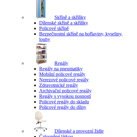
Skříně a skříňky
Dílenské skříně a skříňky
Policové skříně
Bezpečnostní skříně na hořlaviny, kyseliny,
louhy
Regály
Regály na pneumatiky
Mobilní policové regály
Nerezové policové regály
Zdravotnické regály
Archivační policové regály
Regály s vysokou nosností
Policové regály do skladu
Policové regály do dílny
Dílenské a provozní židle
Čalouněné látkou