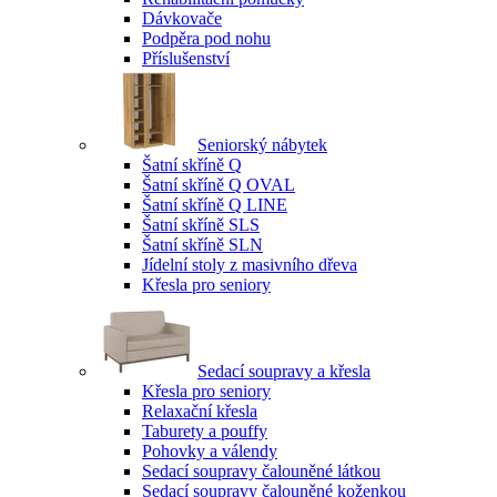
Dávkovače
Podpěra pod nohu
Příslušenství
Seniorský nábytek
Šatní skříně Q
Šatní skříně Q OVAL
Šatní skříně Q LINE
Šatní skříně SLS
Šatní skříně SLN
Jídelní stoly z masivního dřeva
Křesla pro seniory
Sedací soupravy a křesla
Křesla pro seniory
Relaxační křesla
Taburety a pouffy
Pohovky a válendy
Sedací soupravy čalouněné látkou
Sedací soupravy čalouněné koženkou