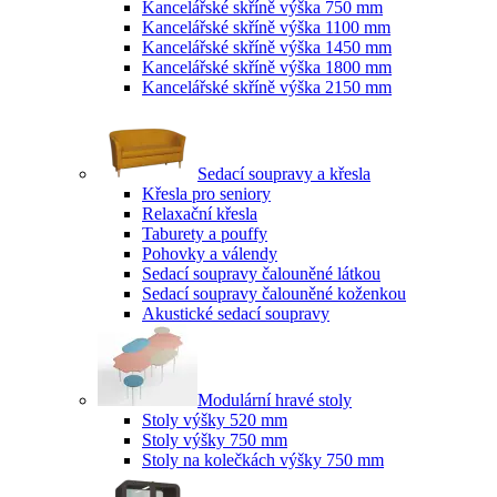
Kancelářské skříně výška 750 mm
Kancelářské skříně výška 1100 mm
Kancelářské skříně výška 1450 mm
Kancelářské skříně výška 1800 mm
Kancelářské skříně výška 2150 mm
Sedací soupravy a křesla
Křesla pro seniory
Relaxační křesla
Taburety a pouffy
Pohovky a válendy
Sedací soupravy čalouněné látkou
Sedací soupravy čalouněné koženkou
Akustické sedací soupravy
Modulární hravé stoly
Stoly výšky 520 mm
Stoly výšky 750 mm
Stoly na kolečkách výšky 750 mm