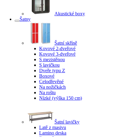
Akustické boxy
Šatny
Šatní skříně
Kovové 2-dveřové
Kovové 3-dveřové
S mezistěnou
S lavičkou
Dveře typu Z
Boxové
Celodřevěné
Na nožičkách
Na roštu
Nízké (výška 150 cm)
Šatní lavičky
Latě z masivu
Lamino deska