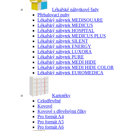
Lékařské nábytkové řady
Přebalovací pulty
Lékařský nábytek MEDISQUARE
Lékařský nábytek MEDICUS
Lékařský nábytek HOSPITAL
Lékařský nábytek MEDICUS PLUS
Lékařský nábytek SILENT
Lékařský nábytek ENERGY
Lékařský nábytek LUXORA
Lékařský nábytek PURE
Lékařský nábytek MEDI HIDE
Lékařský nábytek MEDI HIDE COLOR
Lékařský nábytek EUROMEDICA
Kartotéky
Celodřevěné
Kovové
Kovové s dřevěnými čílky
Pro formát A4
Pro formát A5
Pro formát A6