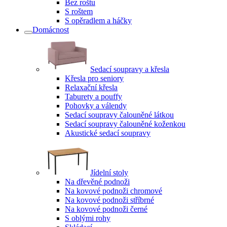
Bez roštu
S roštem
S opěradlem a háčky
Domácnost
Sedací soupravy a křesla
Křesla pro seniory
Relaxační křesla
Taburety a pouffy
Pohovky a válendy
Sedací soupravy čalouněné látkou
Sedací soupravy čalouněné koženkou
Akustické sedací soupravy
Jídelní stoly
Na dřevěné podnoži
Na kovové podnoži chromové
Na kovové podnoži stříbrné
Na kovové podnoži černé
S oblými rohy