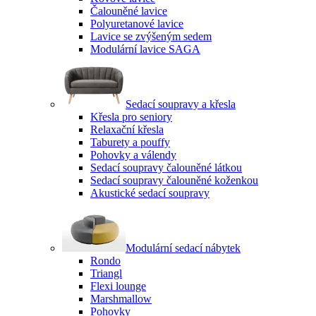
Čalouněné lavice
Polyuretanové lavice
Lavice se zvýšeným sedem
Modulární lavice SAGA
Sedací soupravy a křesla
Křesla pro seniory
Relaxační křesla
Taburety a pouffy
Pohovky a válendy
Sedací soupravy čalouněné látkou
Sedací soupravy čalouněné koženkou
Akustické sedací soupravy
Modulární sedací nábytek
Rondo
Triangl
Flexi lounge
Marshmallow
Pohovky