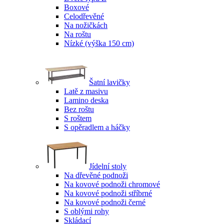
Boxové
Celodřevěné
Na nožičkách
Na roštu
Nízké (výška 150 cm)
Šatní lavičky
Latě z masivu
Lamino deska
Bez roštu
S roštem
S opěradlem a háčky
Jídelní stoly
Na dřevěné podnoži
Na kovové podnoži chromové
Na kovové podnoži stříbrné
Na kovové podnoži černé
S oblými rohy
Skládací