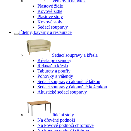
Venkovní nábytek
Plastové židle
Kovové židle
Plastové stoly
Kovové stoly
Sedací soupravy
Jídelny, kavárny a restaurace
Sedací soupravy a křesla
Křesla pro seniory
Relaxační křesla
Taburety a pouffy
Pohovky a válendy
Sedací soupravy čalouněné látkou
Sedací soupravy čalouněné koženkou
Akustické sedací soupravy
Jídelní stoly
Na dřevěné podnoži
Na kovové podnoži chromové
Na kovové podnoži stříbrné