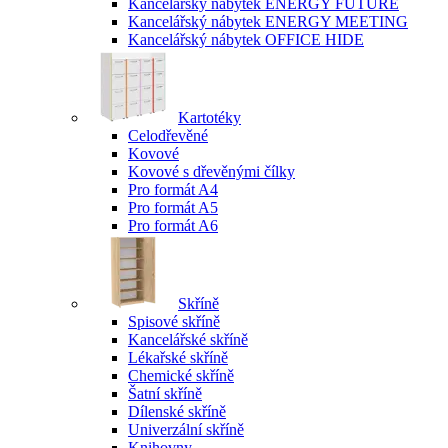
Kancelářský nábytek ENERGY FUTURE
Kancelářský nábytek ENERGY MEETING
Kancelářský nábytek OFFICE HIDE
Kartotéky
Celodřevěné
Kovové
Kovové s dřevěnými čílky
Pro formát A4
Pro formát A5
Pro formát A6
Skříně
Spisové skříně
Kancelářské skříně
Lékařské skříně
Chemické skříně
Šatní skříně
Dílenské skříně
Univerzální skříně
Knihovny