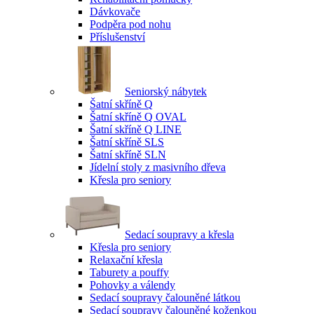
Dávkovače
Podpěra pod nohu
Příslušenství
Seniorský nábytek
Šatní skříně Q
Šatní skříně Q OVAL
Šatní skříně Q LINE
Šatní skříně SLS
Šatní skříně SLN
Jídelní stoly z masivního dřeva
Křesla pro seniory
Sedací soupravy a křesla
Křesla pro seniory
Relaxační křesla
Taburety a pouffy
Pohovky a válendy
Sedací soupravy čalouněné látkou
Sedací soupravy čalouněné koženkou