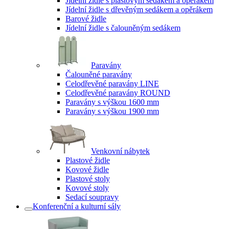
Jídelní židle s plastovým sedákem a opěrákem
Jídelní židle s dřevěným sedákem a opěrákem
Barové židle
Jídelní židle s čalouněným sedákem
Paravány
Čalouněné paravány
Celodřevěné paravány LINE
Celodřevěné paravány ROUND
Paravány s výškou 1600 mm
Paravány s výškou 1900 mm
Venkovní nábytek
Plastové židle
Kovové židle
Plastové stoly
Kovové stoly
Sedací soupravy
Konferenční a kulturní sály