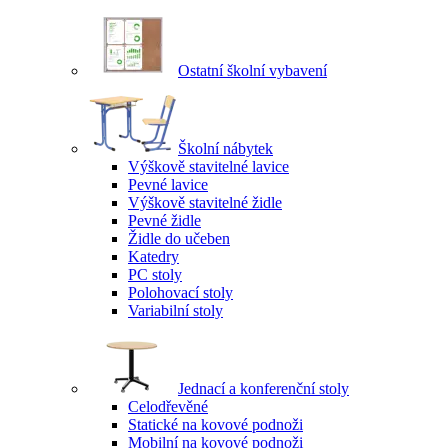
Ostatní školní vybavení
Školní nábytek
Výškově stavitelné lavice
Pevné lavice
Výškově stavitelné židle
Pevné židle
Židle do učeben
Katedry
PC stoly
Polohovací stoly
Variabilní stoly
Jednací a konferenční stoly
Celodřevěné
Statické na kovové podnoži
Mobilní na kovové podnoži