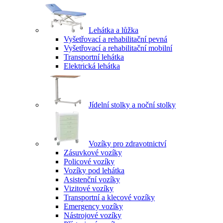
Lehátka a lůžka
Vyšetřovací a rehabilitační pevná
Vyšetřovací a rehabilitační mobilní
Transportní lehátka
Elektrická lehátka
Jídelní stolky a noční stolky
Vozíky pro zdravotnictví
Zásuvkové vozíky
Policové vozíky
Vozíky pod lehátka
Asistenční vozíky
Vizitové vozíky
Transportní a klecové vozíky
Emergency vozíky
Nástrojové vozíky