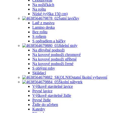
Celodřevěné
Na nožičkách
Na roštu
Nízké (výška 150 cm)
Šatní lavičky
Latě z masivu
Lamino deska
Bez roštu
S roštem
S opěradlem a háčky
Jídelní stoly
Na dřevěné podnoži
Na kovové podnoži chromové
Na kovové podnoži stříbrné
Na kovové podnoži černé
S oblými rohy
Skládací
Ostatní školní vybavení
Školní nábytek
Výškově stavitelné lavice
Pevné lavice
Výškově stavitelné židle
Pevné židle
Židle do učeben
Katedry