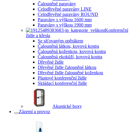
Čalouněné paravány
Celodřevěné paravány LINE
Celodřevěné paravány ROUND
Paravány s výškou 1600 mm
Paravány s výškou 1900 mm
Konferenční
židle a křesla
Se síťovaným opěrákem
Čalouněná látkou, kovová kostra
Čalouněná koženkou, kovová kostra
Čalouněná ekokůží, kovová kostra
Dřevěné židle
Dřevěné židle čalouněné látkou
Dřevěné židle čalouněné koženkou
Plastové konferenční židle
Skládací konferenční židle
Akustické boxy
Zázemí a provoz