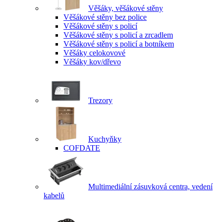
Věšáky, věšákové stěny
Věšákové stěny bez police
Věšákové stěny s policí
Věšákové stěny s policí a zrcadlem
Věšákové stěny s policí a botníkem
Věšáky celokovové
Věšáky kov/dřevo
Trezory
Kuchyňky
COFDATE
Multimediální zásuvková centra, vedení
kabelů