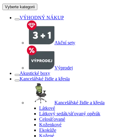
Vyberte kategorii
VÝHODNÝ NÁKUP
Akční sety
Výprodej
Akustické boxy
Kancelářské židle a křesla
Kancelářské židle a křesla
Látkové
Látkový sedák/síťovaný opěrák
Celosíťované
Koženkové
Ekokůže
Kožené