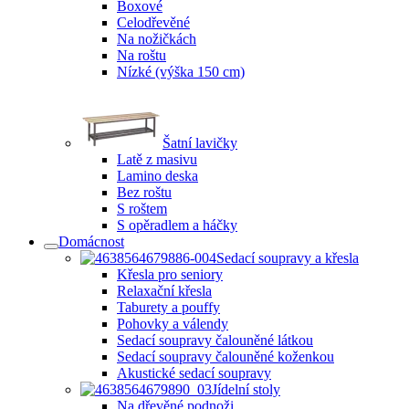
Boxové
Celodřevěné
Na nožičkách
Na roštu
Nízké (výška 150 cm)
Šatní lavičky
Latě z masivu
Lamino deska
Bez roštu
S roštem
S opěradlem a háčky
Domácnost
Sedací soupravy a křesla
Křesla pro seniory
Relaxační křesla
Taburety a pouffy
Pohovky a válendy
Sedací soupravy čalouněné látkou
Sedací soupravy čalouněné koženkou
Akustické sedací soupravy
Jídelní stoly
Na dřevěné podnoži