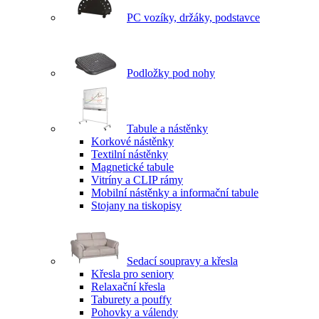
PC vozíky, držáky, podstavce
Podložky pod nohy
Tabule a nástěnky
Korkové nástěnky
Textilní nástěnky
Magnetické tabule
Vitríny a CLIP rámy
Mobilní nástěnky a informační tabule
Stojany na tiskopisy
Sedací soupravy a křesla
Křesla pro seniory
Relaxační křesla
Taburety a pouffy
Pohovky a válendy