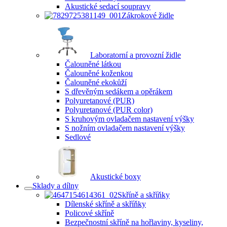
Akustické sedací soupravy
Zákrokové židle
Laboratorní a provozní židle
Čalouněné látkou
Čalouněné koženkou
Čalouněné ekokůží
S dřevěným sedákem a opěrákem
Polyuretanové (PUR)
Polyuretanové (PUR color)
S kruhovým ovladačem nastavení výšky
S nožním ovladačem nastavení výšky
Sedlové
Akustické boxy
Sklady a dílny
Skříně a skříňky
Dílenské skříně a skříňky
Policové skříně
Bezpečnostní skříně na hořlaviny, kyseliny,