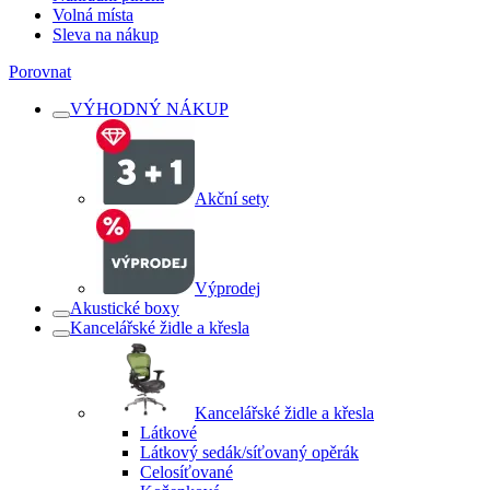
Volná místa
Sleva na nákup
Porovnat
VÝHODNÝ NÁKUP
Akční sety
Výprodej
Akustické boxy
Kancelářské židle a křesla
Kancelářské židle a křesla
Látkové
Látkový sedák/síťovaný opěrák
Celosíťované