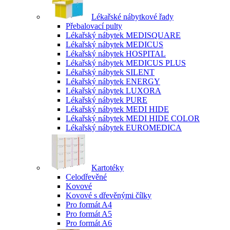
Lékařské nábytkové řady
Přebalovací pulty
Lékařský nábytek MEDISQUARE
Lékařský nábytek MEDICUS
Lékařský nábytek HOSPITAL
Lékařský nábytek MEDICUS PLUS
Lékařský nábytek SILENT
Lékařský nábytek ENERGY
Lékařský nábytek LUXORA
Lékařský nábytek PURE
Lékařský nábytek MEDI HIDE
Lékařský nábytek MEDI HIDE COLOR
Lékařský nábytek EUROMEDICA
Kartotéky
Celodřevěné
Kovové
Kovové s dřevěnými čílky
Pro formát A4
Pro formát A5
Pro formát A6