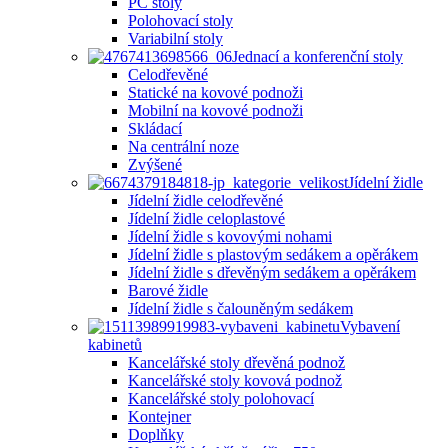
PC stoly
Polohovací stoly
Variabilní stoly
Jednací a konferenční stoly
Celodřevěné
Statické na kovové podnoži
Mobilní na kovové podnoži
Skládací
Na centrální noze
Zvýšené
Jídelní židle
Jídelní židle celodřevěné
Jídelní židle celoplastové
Jídelní židle s kovovými nohami
Jídelní židle s plastovým sedákem a opěrákem
Jídelní židle s dřevěným sedákem a opěrákem
Barové židle
Jídelní židle s čalouněným sedákem
Vybavení
kabinetů
Kancelářské stoly dřevěná podnož
Kancelářské stoly kovová podnož
Kancelářské stoly polohovací
Kontejner
Doplňky