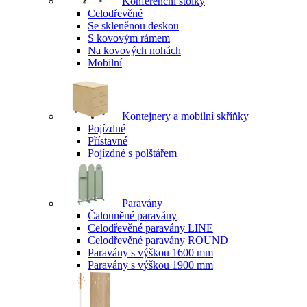
Konferenční stolky
Celodřevěné
Se skleněnou deskou
S kovovým rámem
Na kovových nohách
Mobilní
Kontejnery a mobilní skříňky
Pojízdné
Přístavné
Pojízdné s polštářem
Paravány
Čalouněné paravány
Celodřevěné paravány LINE
Celodřevěné paravány ROUND
Paravány s výškou 1600 mm
Paravány s výškou 1900 mm