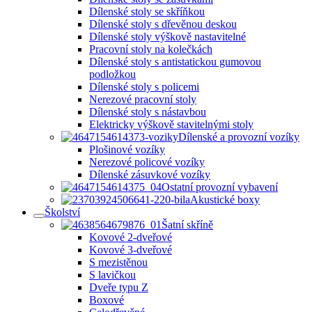
Dílenské stoly se skříňkou
Dílenské stoly s dřevěnou deskou
Dílenské stoly výškově nastavitelné
Pracovní stoly na kolečkách
Dílenské stoly s antistatickou gumovou
podložkou
Dílenské stoly s policemi
Nerezové pracovní stoly
Dílenské stoly s nástavbou
Elektricky výškově stavitelnými stoly
Dílenské a provozní vozíky
Plošinové vozíky
Nerezové policové vozíky
Dílenské zásuvkové vozíky
Ostatní provozní vybavení
Akustické boxy
Školství
Šatní skříně
Kovové 2-dveřové
Kovové 3-dveřové
S mezistěnou
S lavičkou
Dveře typu Z
Boxové