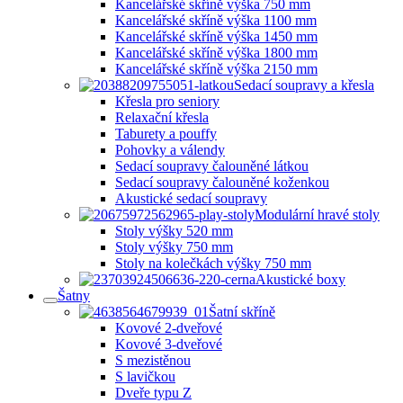
Kancelářské skříně výška 750 mm
Kancelářské skříně výška 1100 mm
Kancelářské skříně výška 1450 mm
Kancelářské skříně výška 1800 mm
Kancelářské skříně výška 2150 mm
Sedací soupravy a křesla
Křesla pro seniory
Relaxační křesla
Taburety a pouffy
Pohovky a válendy
Sedací soupravy čalouněné látkou
Sedací soupravy čalouněné koženkou
Akustické sedací soupravy
Modulární hravé stoly
Stoly výšky 520 mm
Stoly výšky 750 mm
Stoly na kolečkách výšky 750 mm
Akustické boxy
Šatny
Šatní skříně
Kovové 2-dveřové
Kovové 3-dveřové
S mezistěnou
S lavičkou
Dveře typu Z