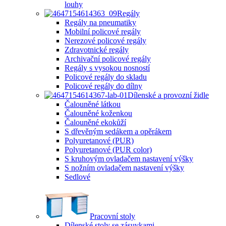
louhy
Regály
Regály na pneumatiky
Mobilní policové regály
Nerezové policové regály
Zdravotnické regály
Archivační policové regály
Regály s vysokou nosností
Policové regály do skladu
Policové regály do dílny
Dílenské a provozní židle
Čalouněné látkou
Čalouněné koženkou
Čalouněné ekokůží
S dřevěným sedákem a opěrákem
Polyuretanové (PUR)
Polyuretanové (PUR color)
S kruhovým ovladačem nastavení výšky
S nožním ovladačem nastavení výšky
Sedlové
Pracovní stoly
Dílenské stoly se zásuvkami