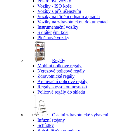
Přístrojové vozíky
Vozíky - ISO koše
Vozíky s příslušenstvím
Vozíky na třídění odpadu a prádla
Vozíky na zdravotnickou dokumentaci
Instrumentační vozíky
S drátěnými koši
Plošinové vozíky
Regály
Mobilní policové regály
Nerezové policové regály
Zdravotnické regály
Archivační policové regály
Regály s vysokou nosností
Policové regály do skladu
Ostatní zdravotnické vybavení
Infuzní stojany
Schůdky
Rehabilitační pomůcky