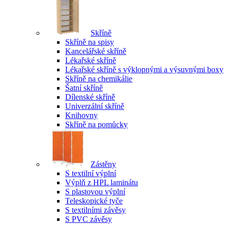
Skříně
Skříně na spisy
Kancelářské skříně
Lékařské skříně
Lékařské skříně s výklopnými a výsuvnými boxy
Skříně na chemikálie
Šatní skříně
Dílenské skříně
Univerzální skříně
Knihovny
Skříně na pomůcky
Zástěny
S textilní výplní
Výplň z HPL laminátu
S plastovou výplní
Teleskopické tyče
S textilními závěsy
S PVC závěsy