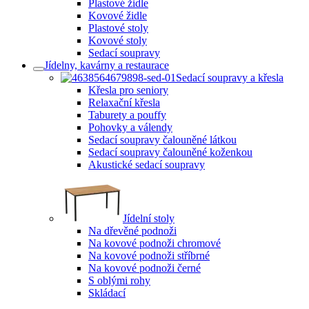
Plastové židle
Kovové židle
Plastové stoly
Kovové stoly
Sedací soupravy
Jídelny, kavárny a restaurace
Sedací soupravy a křesla
Křesla pro seniory
Relaxační křesla
Taburety a pouffy
Pohovky a válendy
Sedací soupravy čalouněné látkou
Sedací soupravy čalouněné koženkou
Akustické sedací soupravy
Jídelní stoly
Na dřevěné podnoži
Na kovové podnoži chromové
Na kovové podnoži stříbrné
Na kovové podnoži černé
S oblými rohy
Skládací