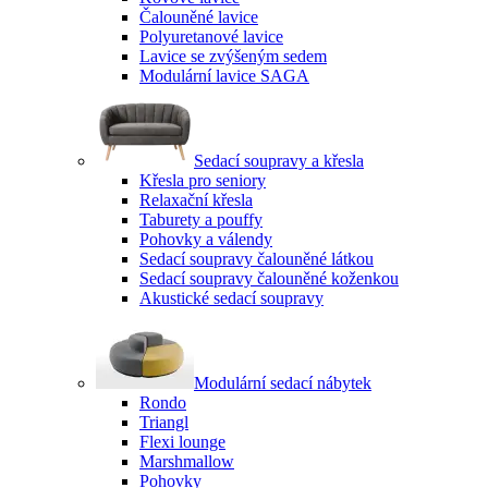
Čalouněné lavice
Polyuretanové lavice
Lavice se zvýšeným sedem
Modulární lavice SAGA
Sedací soupravy a křesla
Křesla pro seniory
Relaxační křesla
Taburety a pouffy
Pohovky a válendy
Sedací soupravy čalouněné látkou
Sedací soupravy čalouněné koženkou
Akustické sedací soupravy
Modulární sedací nábytek
Rondo
Triangl
Flexi lounge
Marshmallow
Pohovky