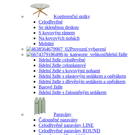
Konferenční stolky
Celodřevěné
Se skleněnou deskou
S kovovým rámem
Na kovových nohách
Mobilní
Provozní vybavení
Jídelní židle
Jídelní židle celodřevěné
Jídelní židle celoplastové
Jídelní židle s kovovými nohami
Jídelní židle s plastovým sedákem a opěrákem
Jídelní židle s dřevěným sedákem a opěrákem
Barové židle
Jídelní židle s čalouněným sedákem
Paravány
Čalouněné paravány
Celodřevěné paravány LINE
Celodřevěné paravány ROUND