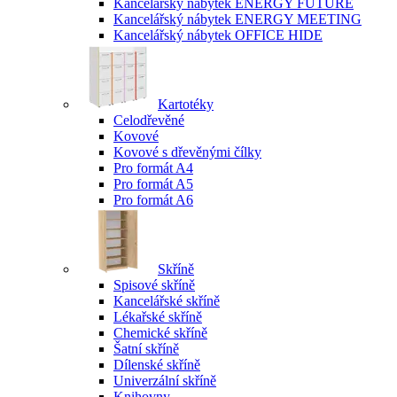
Kancelářský nábytek ENERGY FUTURE
Kancelářský nábytek ENERGY MEETING
Kancelářský nábytek OFFICE HIDE
Kartotéky
Celodřevěné
Kovové
Kovové s dřevěnými čílky
Pro formát A4
Pro formát A5
Pro formát A6
Skříně
Spisové skříně
Kancelářské skříně
Lékařské skříně
Chemické skříně
Šatní skříně
Dílenské skříně
Univerzální skříně
Knihovny