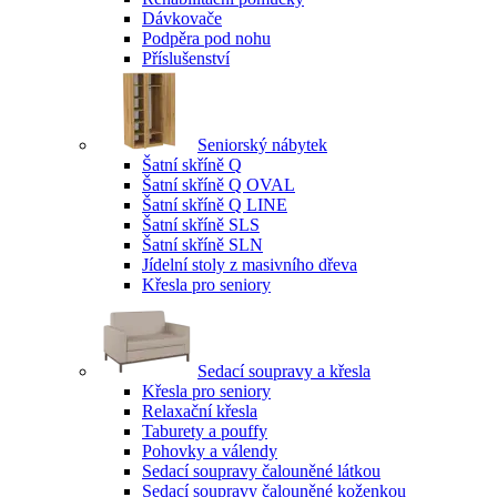
Dávkovače
Podpěra pod nohu
Příslušenství
Seniorský nábytek
Šatní skříně Q
Šatní skříně Q OVAL
Šatní skříně Q LINE
Šatní skříně SLS
Šatní skříně SLN
Jídelní stoly z masivního dřeva
Křesla pro seniory
Sedací soupravy a křesla
Křesla pro seniory
Relaxační křesla
Taburety a pouffy
Pohovky a válendy
Sedací soupravy čalouněné látkou
Sedací soupravy čalouněné koženkou