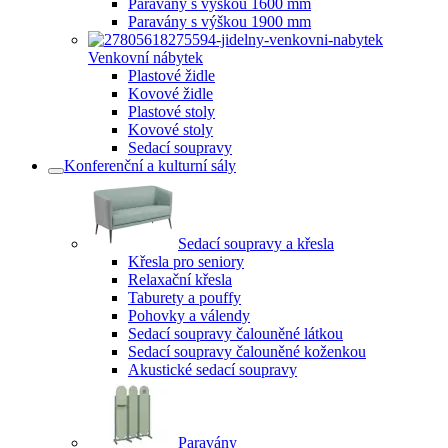
Paravány s výškou 1600 mm
Paravány s výškou 1900 mm
Venkovní nábytek
Plastové židle
Kovové židle
Plastové stoly
Kovové stoly
Sedací soupravy
Konferenční a kulturní sály
Sedací soupravy a křesla
Křesla pro seniory
Relaxační křesla
Taburety a pouffy
Pohovky a válendy
Sedací soupravy čalouněné látkou
Sedací soupravy čalouněné koženkou
Akustické sedací soupravy
Paravány