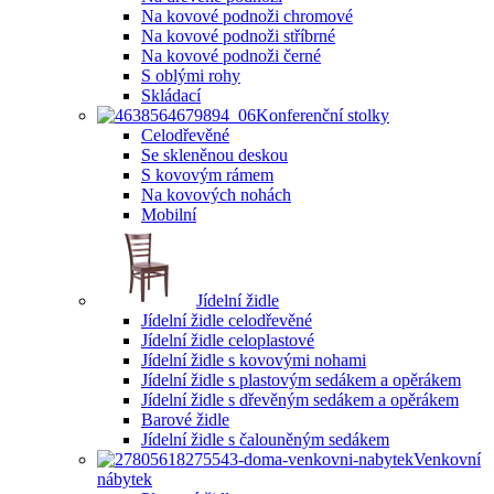
Na kovové podnoži chromové
Na kovové podnoži stříbrné
Na kovové podnoži černé
S oblými rohy
Skládací
Konferenční stolky
Celodřevěné
Se skleněnou deskou
S kovovým rámem
Na kovových nohách
Mobilní
Jídelní židle
Jídelní židle celodřevěné
Jídelní židle celoplastové
Jídelní židle s kovovými nohami
Jídelní židle s plastovým sedákem a opěrákem
Jídelní židle s dřevěným sedákem a opěrákem
Barové židle
Jídelní židle s čalouněným sedákem
Venkovní
nábytek