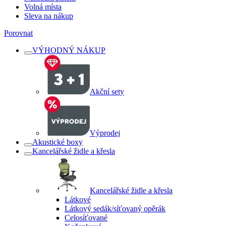
Volná místa
Sleva na nákup
Porovnat
VÝHODNÝ NÁKUP
Akční sety
Výprodej
Akustické boxy
Kancelářské židle a křesla
Kancelářské židle a křesla
Látkové
Látkový sedák/síťovaný opěrák
Celosíťované