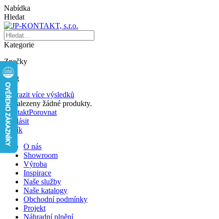
Nabídka
Hledat
Kategorie
Značky
Blog
Zobrazit více výsledků
Nenalezeny žádné produkty.
Kontakt
Porovnat
Přihlásit
Košík
O nás
Showroom
Výroba
Inspirace
Naše služby
Naše katalogy
Obchodní podmínky
Projekt
Náhradní plnění