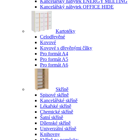
Kancelářský nábytek ENERGY MEETING
Kancelářský nábytek OFFICE HIDE
Kartotéky
Celodřevěné
Kovové
Kovové s dřevěnými čílky
Pro formát A4
Pro formát A5
Pro formát A6
Skříně
Spisové skříně
Kancelářské skříně
Lékařské skříně
Chemické skříně
Šatní skříně
Dílenské skříně
Univerzální skříně
Knihovny
Skříně na pomůcky