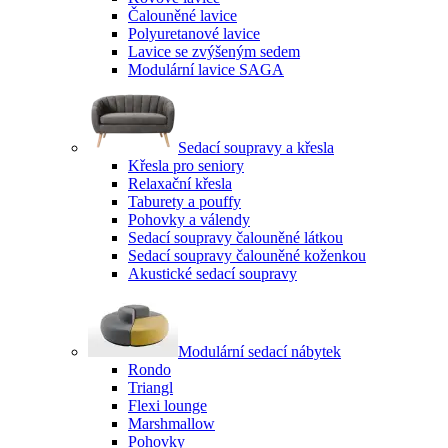
Čalouněné lavice
Polyuretanové lavice
Lavice se zvýšeným sedem
Modulární lavice SAGA
Sedací soupravy a křesla
Křesla pro seniory
Relaxační křesla
Taburety a pouffy
Pohovky a válendy
Sedací soupravy čalouněné látkou
Sedací soupravy čalouněné koženkou
Akustické sedací soupravy
Modulární sedací nábytek
Rondo
Triangl
Flexi lounge
Marshmallow
Pohovky