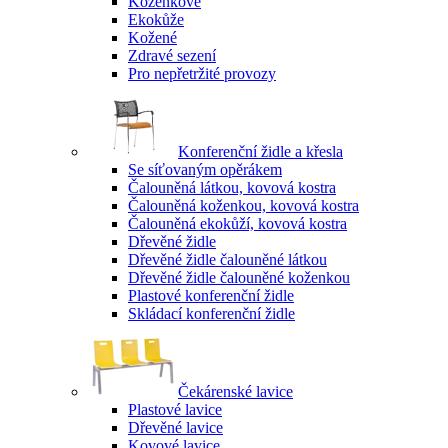
Koženkové
Ekokůže
Kožené
Zdravé sezení
Pro nepřetržité provozy
Konferenční židle a křesla
Se síťovaným opěrákem
Čalouněná látkou, kovová kostra
Čalouněná koženkou, kovová kostra
Čalouněná ekokůží, kovová kostra
Dřevěné židle
Dřevěné židle čalouněné látkou
Dřevěné židle čalouněné koženkou
Plastové konferenční židle
Skládací konferenční židle
Čekárenské lavice
Plastové lavice
Dřevěné lavice
Kovové lavice