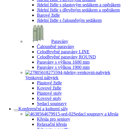
Jídelní židle s plastovým sedákem a opěrákem
Jídelní židle s dřevěným sedákem a opěrákem
Barové židle
Jídelní židle s čalouněným sedákem
Paravány
Čalouněné paravány
Celodřevěné paravány LINE
Celodřevěné paravány ROUND
Paravány s výškou 1600 mm
Paravány s výškou 1900 mm
Venkovní nábytek
Plastové židle
Kovové židle
Plastové stoly
Kovové stoly
Sedací soupravy
Konferenční a kulturní sály
Sedací soupravy a křesla
Křesla pro seniory
Relaxační křesla