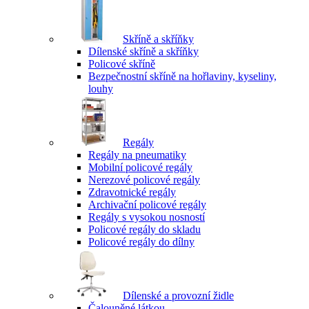
Skříně a skříňky
Dílenské skříně a skříňky
Policové skříně
Bezpečnostní skříně na hořlaviny, kyseliny,
louhy
Regály
Regály na pneumatiky
Mobilní policové regály
Nerezové policové regály
Zdravotnické regály
Archivační policové regály
Regály s vysokou nosností
Policové regály do skladu
Policové regály do dílny
Dílenské a provozní židle
Čalouněné látkou