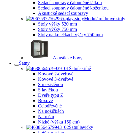
Sedací soupravy čalouněné látkou
Sedací soupravy čalouněné koženkou
Akustické sedací soupravy
Modulární hravé stoly
Stoly výšky 520 mm
Stoly výšky 750 mm
Stoly na kolečkách výšky 750 mm
Akustické boxy
Šatny
Šatní skříně
Kovové 2-dveřové
Kovové 3-dveřové
S mezistěnou
S lavičkou
Dveře typu Z
Boxové
Celodřevěné
Na nožičkách
Na roštu
Nízké (výška 150 cm)
Šatní lavičky
Latě z masivu