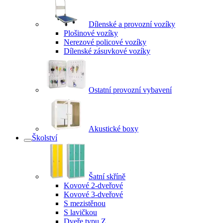
Dílenské a provozní vozíky
Plošinové vozíky
Nerezové policové vozíky
Dílenské zásuvkové vozíky
Ostatní provozní vybavení
Akustické boxy
Školství
Šatní skříně
Kovové 2-dveřové
Kovové 3-dveřové
S mezistěnou
S lavičkou
Dveře typu Z