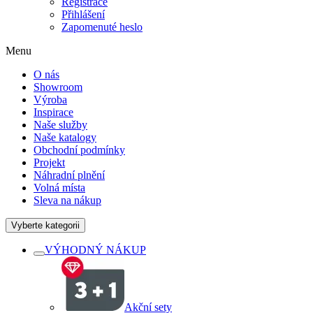
Registrace
Přihlášení
Zapomenuté heslo
Menu
O nás
Showroom
Výroba
Inspirace
Naše služby
Naše katalogy
Obchodní podmínky
Projekt
Náhradní plnění
Volná místa
Sleva na nákup
Vyberte kategorii
VÝHODNÝ NÁKUP
Akční sety