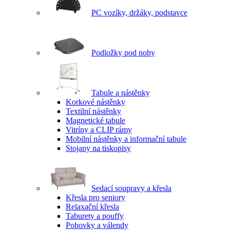
PC vozíky, držáky, podstavce
Podložky pod nohy
Tabule a nástěnky
Korkové nástěnky
Textilní nástěnky
Magnetické tabule
Vitríny a CLIP rámy
Mobilní nástěnky a informační tabule
Stojany na tiskopisy
Sedací soupravy a křesla
Křesla pro seniory
Relaxační křesla
Taburety a pouffy
Pohovky a válendy