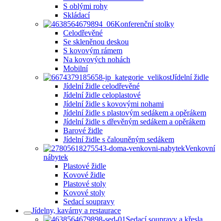
S oblými rohy
Skládací
Konferenční stolky
Celodřevěné
Se skleněnou deskou
S kovovým rámem
Na kovových nohách
Mobilní
Jídelní židle
Jídelní židle celodřevěné
Jídelní židle celoplastové
Jídelní židle s kovovými nohami
Jídelní židle s plastovým sedákem a opěrákem
Jídelní židle s dřevěným sedákem a opěrákem
Barové židle
Jídelní židle s čalouněným sedákem
Venkovní
nábytek
Plastové židle
Kovové židle
Plastové stoly
Kovové stoly
Sedací soupravy
Jídelny, kavárny a restaurace
Sedací soupravy a křesla