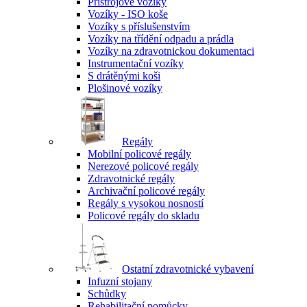
Přístrojové vozíky
Vozíky - ISO koše
Vozíky s příslušenstvím
Vozíky na třídění odpadu a prádla
Vozíky na zdravotnickou dokumentaci
Instrumentační vozíky
S drátěnými koši
Plošinové vozíky
Regály
Mobilní policové regály
Nerezové policové regály
Zdravotnické regály
Archivační policové regály
Regály s vysokou nosností
Policové regály do skladu
Ostatní zdravotnické vybavení
Infuzní stojany
Schůdky
Rehabilitační pomůcky