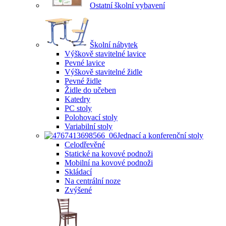
Ostatní školní vybavení
Školní nábytek
Výškově stavitelné lavice
Pevné lavice
Výškově stavitelné židle
Pevné židle
Židle do učeben
Katedry
PC stoly
Polohovací stoly
Variabilní stoly
Jednací a konferenční stoly
Celodřevěné
Statické na kovové podnoži
Mobilní na kovové podnoži
Skládací
Na centrální noze
Zvýšené