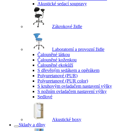
Akustické sedací soupravy
Zákrokové židle
Laboratorní a provozní židle
Čalouněné látkou
Čalouněné koženkou
Čalouněné ekokůží
S dřevěným sedákem a opěrákem
Polyuretanové (PUR)
Polyuretanové (PUR color)
S kruhovým ovladačem nastavení výšky
S nožním ovladačem nastavení výšky
Sedlové
Akustické boxy
Sklady a dílny