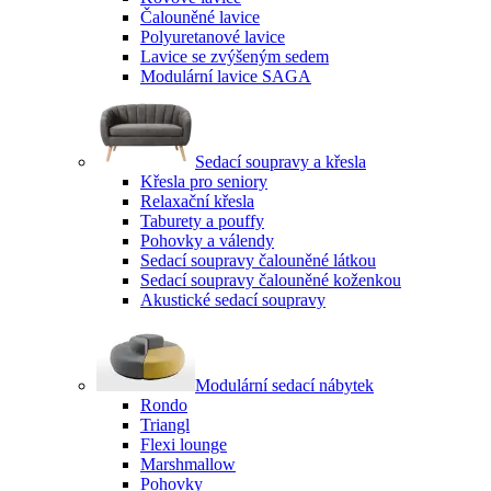
Čalouněné lavice
Polyuretanové lavice
Lavice se zvýšeným sedem
Modulární lavice SAGA
Sedací soupravy a křesla
Křesla pro seniory
Relaxační křesla
Taburety a pouffy
Pohovky a válendy
Sedací soupravy čalouněné látkou
Sedací soupravy čalouněné koženkou
Akustické sedací soupravy
Modulární sedací nábytek
Rondo
Triangl
Flexi lounge
Marshmallow
Pohovky