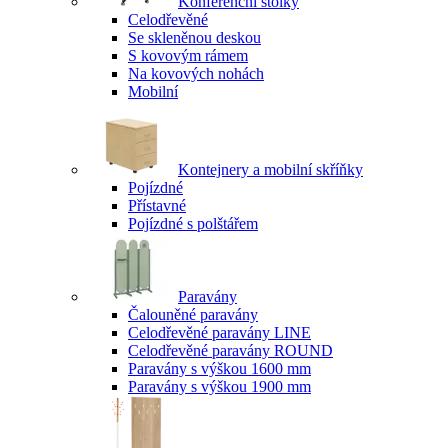
Konferenční stolky
Celodřevěné
Se skleněnou deskou
S kovovým rámem
Na kovových nohách
Mobilní
Kontejnery a mobilní skříňky
Pojízdné
Přístavné
Pojízdné s polštářem
Paravány
Čalouněné paravány
Celodřevěné paravány LINE
Celodřevěné paravány ROUND
Paravány s výškou 1600 mm
Paravány s výškou 1900 mm