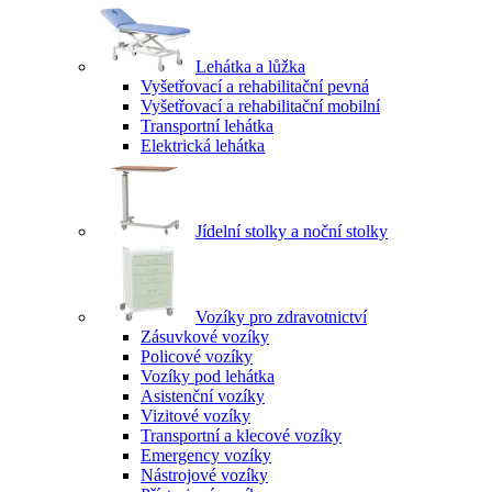
Lehátka a lůžka
Vyšetřovací a rehabilitační pevná
Vyšetřovací a rehabilitační mobilní
Transportní lehátka
Elektrická lehátka
Jídelní stolky a noční stolky
Vozíky pro zdravotnictví
Zásuvkové vozíky
Policové vozíky
Vozíky pod lehátka
Asistenční vozíky
Vizitové vozíky
Transportní a klecové vozíky
Emergency vozíky
Nástrojové vozíky