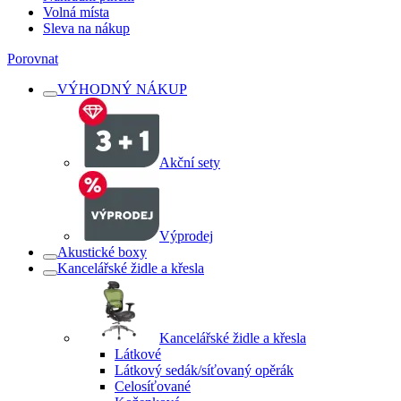
Volná místa
Sleva na nákup
Porovnat
VÝHODNÝ NÁKUP
Akční sety
Výprodej
Akustické boxy
Kancelářské židle a křesla
Kancelářské židle a křesla
Látkové
Látkový sedák/síťovaný opěrák
Celosíťované