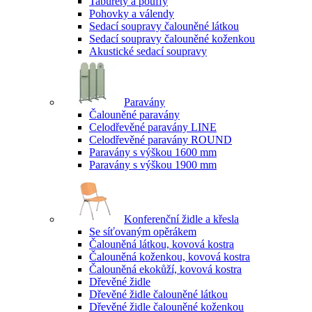
Taburety a pouffy
Pohovky a válendy
Sedací soupravy čalouněné látkou
Sedací soupravy čalouněné koženkou
Akustické sedací soupravy
Paravány
Čalouněné paravány
Celodřevěné paravány LINE
Celodřevěné paravány ROUND
Paravány s výškou 1600 mm
Paravány s výškou 1900 mm
Konferenční židle a křesla
Se síťovaným opěrákem
Čalouněná látkou, kovová kostra
Čalouněná koženkou, kovová kostra
Čalouněná ekokůží, kovová kostra
Dřevěné židle
Dřevěné židle čalouněné látkou
Dřevěné židle čalouněné koženkou