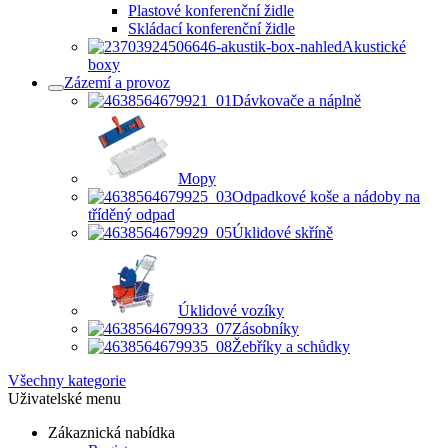
Plastové konferenční židle
Skládací konferenční židle
Akustické
boxy
Zázemí a provoz
Dávkovače a náplně
Mopy
Odpadkové koše a nádoby na
tříděný odpad
Úklidové skříně
Úklidové vozíky
Zásobníky
Žebříky a schůdky
Všechny kategorie
Uživatelské menu
Zákaznická nabídka