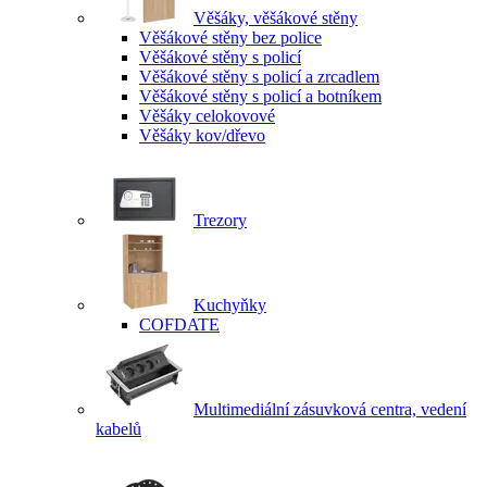
Věšáky, věšákové stěny
Věšákové stěny bez police
Věšákové stěny s policí
Věšákové stěny s policí a zrcadlem
Věšákové stěny s policí a botníkem
Věšáky celokovové
Věšáky kov/dřevo
Trezory
Kuchyňky
COFDATE
Multimediální zásuvková centra, vedení
kabelů