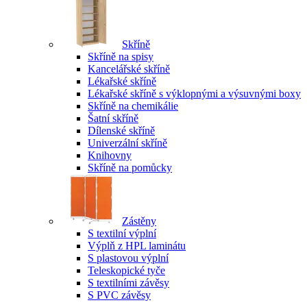
Skříně
Skříně na spisy
Kancelářské skříně
Lékařské skříně
Lékařské skříně s výklopnými a výsuvnými boxy
Skříně na chemikálie
Šatní skříně
Dílenské skříně
Univerzální skříně
Knihovny
Skříně na pomůcky
Zástěny
S textilní výplní
Výplň z HPL laminátu
S plastovou výplní
Teleskopické tyče
S textilními závěsy
S PVC závěsy