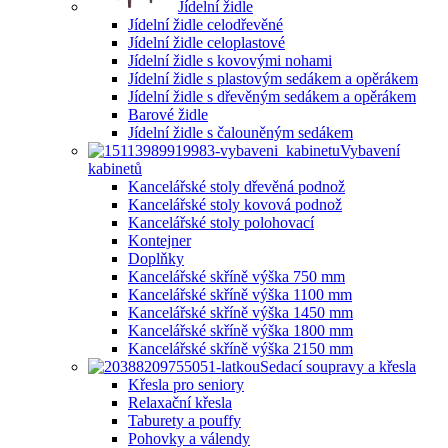
Jídelní židle
Jídelní židle celodřevěné
Jídelní židle celoplastové
Jídelní židle s kovovými nohami
Jídelní židle s plastovým sedákem a opěrákem
Jídelní židle s dřevěným sedákem a opěrákem
Barové židle
Jídelní židle s čalouněným sedákem
Vybavení
kabinetů
Kancelářské stoly dřevěná podnož
Kancelářské stoly kovová podnož
Kancelářské stoly polohovací
Kontejner
Doplňky
Kancelářské skříně výška 750 mm
Kancelářské skříně výška 1100 mm
Kancelářské skříně výška 1450 mm
Kancelářské skříně výška 1800 mm
Kancelářské skříně výška 2150 mm
Sedací soupravy a křesla
Křesla pro seniory
Relaxační křesla
Taburety a pouffy
Pohovky a válendy