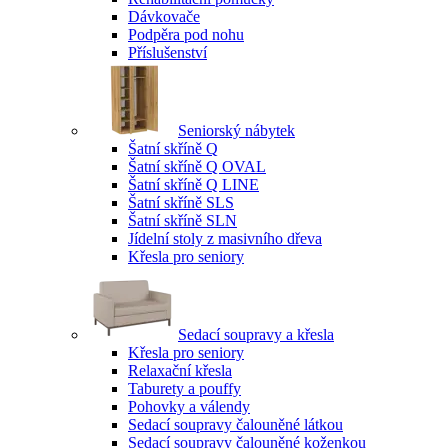
Dávkovače
Podpěra pod nohu
Příslušenství
Seniorský nábytek
Šatní skříně Q
Šatní skříně Q OVAL
Šatní skříně Q LINE
Šatní skříně SLS
Šatní skříně SLN
Jídelní stoly z masivního dřeva
Křesla pro seniory
Sedací soupravy a křesla
Křesla pro seniory
Relaxační křesla
Taburety a pouffy
Pohovky a válendy
Sedací soupravy čalouněné látkou
Sedací soupravy čalouněné koženkou