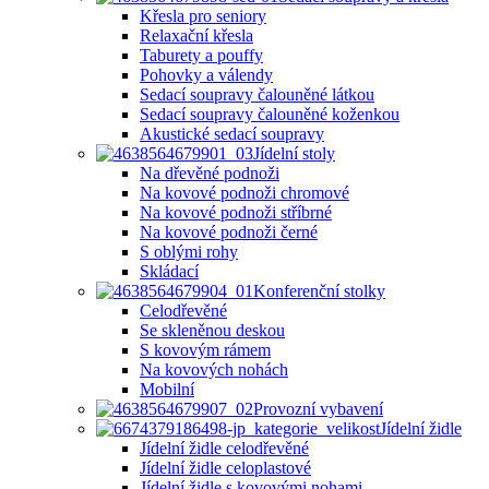
Křesla pro seniory
Relaxační křesla
Taburety a pouffy
Pohovky a válendy
Sedací soupravy čalouněné látkou
Sedací soupravy čalouněné koženkou
Akustické sedací soupravy
Jídelní stoly
Na dřevěné podnoži
Na kovové podnoži chromové
Na kovové podnoži stříbrné
Na kovové podnoži černé
S oblými rohy
Skládací
Konferenční stolky
Celodřevěné
Se skleněnou deskou
S kovovým rámem
Na kovových nohách
Mobilní
Provozní vybavení
Jídelní židle
Jídelní židle celodřevěné
Jídelní židle celoplastové
Jídelní židle s kovovými nohami