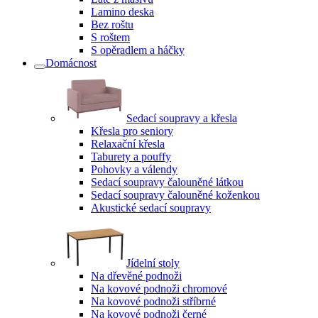
Lamino deska
Bez roštu
S roštem
S opěradlem a háčky
Domácnost
Sedací soupravy a křesla
Křesla pro seniory
Relaxační křesla
Taburety a pouffy
Pohovky a válendy
Sedací soupravy čalouněné látkou
Sedací soupravy čalouněné koženkou
Akustické sedací soupravy
Jídelní stoly
Na dřevěné podnoži
Na kovové podnoži chromové
Na kovové podnoži stříbrné
Na kovové podnoži černé