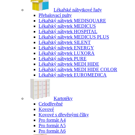
Lékařské nábytkové řady
Přebalovací pulty
Lékařský nábytek MEDISQUARE
Lékařský nábytek MEDICUS
Lékařský nábytek HOSPITAL
Lékařský nábytek MEDICUS PLUS
Lékařský nábytek SILENT
Lékařský nábytek ENERGY
Lékařský nábytek LUXORA
Lékařský nábytek PURE
Lékařský nábytek MEDI HIDE
Lékařský nábytek MEDI HIDE COLOR
Lékařský nábytek EUROMEDICA
Kartotéky
Celodřevěné
Kovové
Kovové s dřevěnými čílky
Pro formát A4
Pro formát A5
Pro formát A6