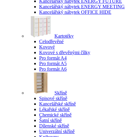
Kancelářský nábytek ENERGY FUTURE
Kancelářský nábytek ENERGY MEETING
Kancelářský nábytek OFFICE HIDE
Kartotéky
Celodřevěné
Kovové
Kovové s dřevěnými čílky
Pro formát A4
Pro formát A5
Pro formát A6
Skříně
Spisové skříně
Kancelářské skříně
Lékařské skříně
Chemické skříně
Šatní skříně
Dílenské skříně
Univerzální skříně
Knihovny