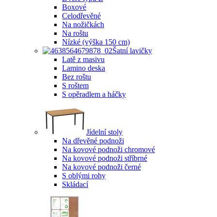
Boxové
Celodřevěné
Na nožičkách
Na roštu
Nízké (výška 150 cm)
Šatní lavičky
Latě z masivu
Lamino deska
Bez roštu
S roštem
S opěradlem a háčky
Jídelní stoly
Na dřevěné podnoži
Na kovové podnoži chromové
Na kovové podnoži stříbrné
Na kovové podnoži černé
S oblými rohy
Skládací