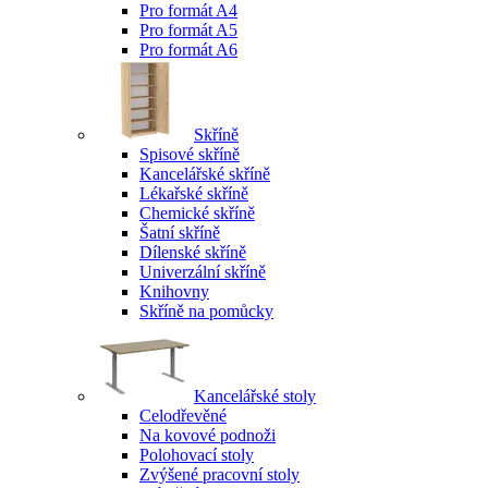
Pro formát A4
Pro formát A5
Pro formát A6
Skříně
Spisové skříně
Kancelářské skříně
Lékařské skříně
Chemické skříně
Šatní skříně
Dílenské skříně
Univerzální skříně
Knihovny
Skříně na pomůcky
Kancelářské stoly
Celodřevěné
Na kovové podnoži
Polohovací stoly
Zvýšené pracovní stoly