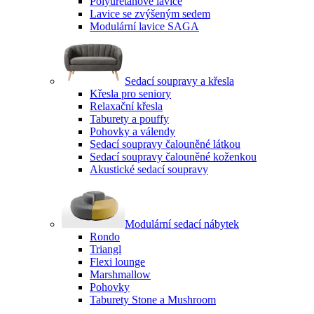
Polyuretanové lavice
Lavice se zvýšeným sedem
Modulární lavice SAGA
Sedací soupravy a křesla
Křesla pro seniory
Relaxační křesla
Taburety a pouffy
Pohovky a válendy
Sedací soupravy čalouněné látkou
Sedací soupravy čalouněné koženkou
Akustické sedací soupravy
Modulární sedací nábytek
Rondo
Triangl
Flexi lounge
Marshmallow
Pohovky
Taburety Stone a Mushroom