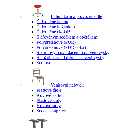
Laboratorní a provozní židle
Čalouněné látkou
Čalouněné koženkou
Čalouněné ekokůží
S dřevěným sedákem a opěrákem
Polyuretanové (PUR)
Polyuretanové (PUR color)
S kruhovým ovladačem nastavení výšky
S nožním ovladačem nastavení výšky
Sedlové
Venkovní nábytek
Plastové židle
Kovové židle
Plastové stoly
Kovové stoly
Sedací soupravy