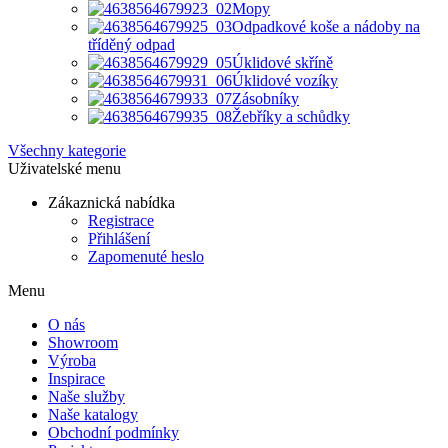
Mopy
Odpadkové koše a nádoby na
tříděný odpad
Úklidové skříně
Úklidové vozíky
Zásobníky
Žebříky a schůdky
Všechny kategorie
Uživatelské menu
Zákaznická nabídka
Registrace
Přihlášení
Zapomenuté heslo
Menu
O nás
Showroom
Výroba
Inspirace
Naše služby
Naše katalogy
Obchodní podmínky