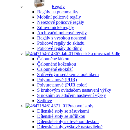
Regály
Regály na pneumatiky
Mobilní policové regály
Nerezové policové regály
Zdravotnické regály
Archivační policové regály
Regály s vysokou nosností
Policové regály do skladu
Policové regály do dílny
Dílenské a provozní židle
Čalouněné látkou
Čalouněné koženkou
Čalouněné ekokůží
S dřevěným sedákem a opěrákem
Polyuretanové (PUR)
Polyuretanové (PUR color)
S kruhovým ovladačem nastavení výšky
S nožním ovladačem nastavení výšky
Sedlové
Pracovní stoly
Dílenské stoly se zásuvkami
Dílenské stoly se skříňkou
Dílenské stoly s dřevěnou deskou
Dílenské stoly výškově nastavitelné