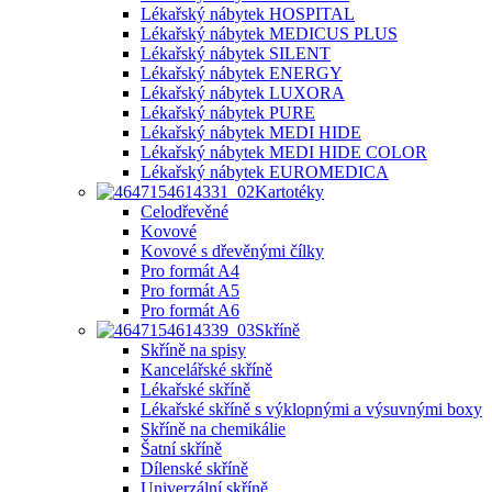
Lékařský nábytek HOSPITAL
Lékařský nábytek MEDICUS PLUS
Lékařský nábytek SILENT
Lékařský nábytek ENERGY
Lékařský nábytek LUXORA
Lékařský nábytek PURE
Lékařský nábytek MEDI HIDE
Lékařský nábytek MEDI HIDE COLOR
Lékařský nábytek EUROMEDICA
Kartotéky
Celodřevěné
Kovové
Kovové s dřevěnými čílky
Pro formát A4
Pro formát A5
Pro formát A6
Skříně
Skříně na spisy
Kancelářské skříně
Lékařské skříně
Lékařské skříně s výklopnými a výsuvnými boxy
Skříně na chemikálie
Šatní skříně
Dílenské skříně
Univerzální skříně