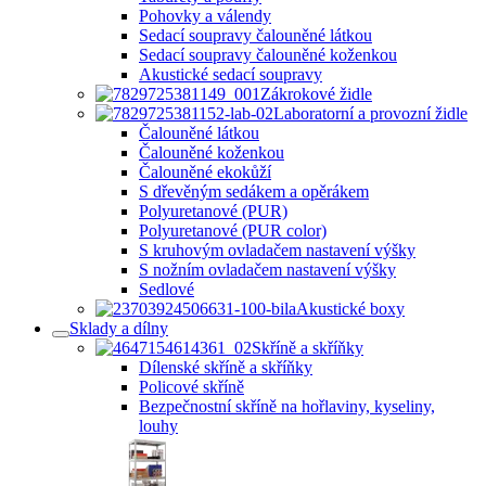
Pohovky a válendy
Sedací soupravy čalouněné látkou
Sedací soupravy čalouněné koženkou
Akustické sedací soupravy
Zákrokové židle
Laboratorní a provozní židle
Čalouněné látkou
Čalouněné koženkou
Čalouněné ekokůží
S dřevěným sedákem a opěrákem
Polyuretanové (PUR)
Polyuretanové (PUR color)
S kruhovým ovladačem nastavení výšky
S nožním ovladačem nastavení výšky
Sedlové
Akustické boxy
Sklady a dílny
Skříně a skříňky
Dílenské skříně a skříňky
Policové skříně
Bezpečnostní skříně na hořlaviny, kyseliny,
louhy