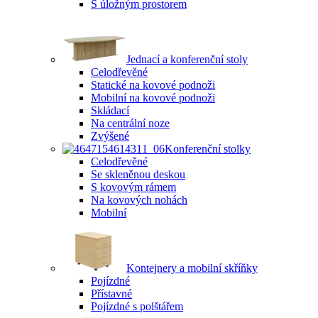
S úložným prostorem
Jednací a konferenční stoly
Celodřevěné
Statické na kovové podnoži
Mobilní na kovové podnoži
Skládací
Na centrální noze
Zvýšené
Konferenční stolky
Celodřevěné
Se skleněnou deskou
S kovovým rámem
Na kovových nohách
Mobilní
Kontejnery a mobilní skříňky
Pojízdné
Přístavné
Pojízdné s polštářem