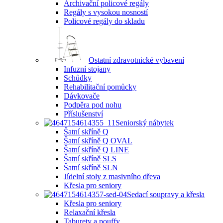
Archivační policové regály
Regály s vysokou nosností
Policové regály do skladu
Ostatní zdravotnické vybavení
Infuzní stojany
Schůdky
Rehabilitační pomůcky
Dávkovače
Podpěra pod nohu
Příslušenství
Seniorský nábytek
Šatní skříně Q
Šatní skříně Q OVAL
Šatní skříně Q LINE
Šatní skříně SLS
Šatní skříně SLN
Jídelní stoly z masivního dřeva
Křesla pro seniory
Sedací soupravy a křesla
Křesla pro seniory
Relaxační křesla
Taburety a pouffy