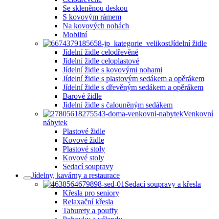
Se skleněnou deskou
S kovovým rámem
Na kovových nohách
Mobilní
Jídelní židle
Jídelní židle celodřevěné
Jídelní židle celoplastové
Jídelní židle s kovovými nohami
Jídelní židle s plastovým sedákem a opěrákem
Jídelní židle s dřevěným sedákem a opěrákem
Barové židle
Jídelní židle s čalouněným sedákem
Venkovní
nábytek
Plastové židle
Kovové židle
Plastové stoly
Kovové stoly
Sedací soupravy
Jídelny, kavárny a restaurace
Sedací soupravy a křesla
Křesla pro seniory
Relaxační křesla
Taburety a pouffy