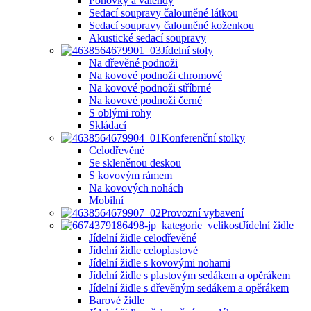
Pohovky a válendy
Sedací soupravy čalouněné látkou
Sedací soupravy čalouněné koženkou
Akustické sedací soupravy
Jídelní stoly
Na dřevěné podnoži
Na kovové podnoži chromové
Na kovové podnoži stříbrné
Na kovové podnoži černé
S oblými rohy
Skládací
Konferenční stolky
Celodřevěné
Se skleněnou deskou
S kovovým rámem
Na kovových nohách
Mobilní
Provozní vybavení
Jídelní židle
Jídelní židle celodřevěné
Jídelní židle celoplastové
Jídelní židle s kovovými nohami
Jídelní židle s plastovým sedákem a opěrákem
Jídelní židle s dřevěným sedákem a opěrákem
Barové židle