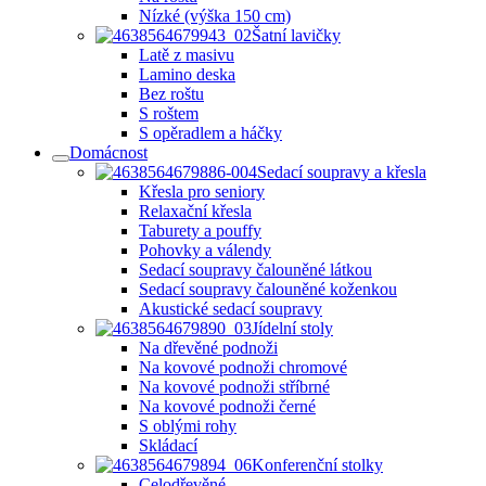
Nízké (výška 150 cm)
Šatní lavičky
Latě z masivu
Lamino deska
Bez roštu
S roštem
S opěradlem a háčky
Domácnost
Sedací soupravy a křesla
Křesla pro seniory
Relaxační křesla
Taburety a pouffy
Pohovky a válendy
Sedací soupravy čalouněné látkou
Sedací soupravy čalouněné koženkou
Akustické sedací soupravy
Jídelní stoly
Na dřevěné podnoži
Na kovové podnoži chromové
Na kovové podnoži stříbrné
Na kovové podnoži černé
S oblými rohy
Skládací
Konferenční stolky
Celodřevěné