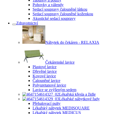
Taburety a pouffy
Pohovky a válendy
Sedací soupravy čalouněné látkou
Sedací soupravy čalouněné koženkou
Akustické sedací soupravy
Zdravotnictví
Nábytek do čekáren - RELAXIA
Čekárenské lavice
Plastové lavice
Dřevěné lavice
Kovové lavice
Čalouněné lavice
Polyuretanové lavice
Lavice se zvýšeným sedem
Lékařská křesla a židle
Lékařské nábytkové řady
Přebalovací pulty
Lékařský nábytek MEDISQUARE
Lékařský nábytek MEDICUS