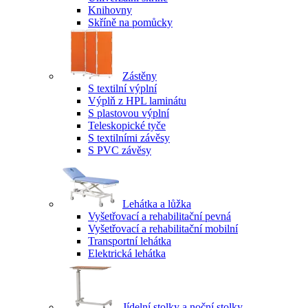
Knihovny
Skříně na pomůcky
Zástěny
S textilní výplní
Výplň z HPL laminátu
S plastovou výplní
Teleskopické tyče
S textilními závěsy
S PVC závěsy
Lehátka a lůžka
Vyšetřovací a rehabilitační pevná
Vyšetřovací a rehabilitační mobilní
Transportní lehátka
Elektrická lehátka
Jídelní stolky a noční stolky