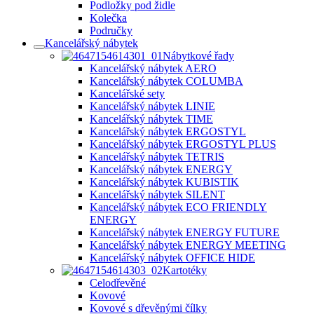
Podložky pod židle
Kolečka
Područky
Kancelářský nábytek
Nábytkové řady
Kancelářský nábytek AERO
Kancelářský nábytek COLUMBA
Kancelářské sety
Kancelářský nábytek LINIE
Kancelářský nábytek TIME
Kancelářský nábytek ERGOSTYL
Kancelářský nábytek ERGOSTYL PLUS
Kancelářský nábytek TETRIS
Kancelářský nábytek ENERGY
Kancelářský nábytek KUBISTIK
Kancelářský nábytek SILENT
Kancelářský nábytek ECO FRIENDLY
ENERGY
Kancelářský nábytek ENERGY FUTURE
Kancelářský nábytek ENERGY MEETING
Kancelářský nábytek OFFICE HIDE
Kartotéky
Celodřevěné
Kovové
Kovové s dřevěnými čílky