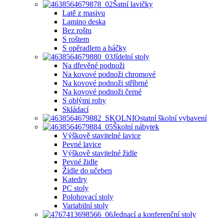
Šatní lavičky
Latě z masivu
Lamino deska
Bez roštu
S roštem
S opěradlem a háčky
Jídelní stoly
Na dřevěné podnoži
Na kovové podnoži chromové
Na kovové podnoži stříbrné
Na kovové podnoži černé
S oblými rohy
Skládací
Ostatní školní vybavení
Školní nábytek
Výškově stavitelné lavice
Pevné lavice
Výškově stavitelné židle
Pevné židle
Židle do učeben
Katedry
PC stoly
Polohovací stoly
Variabilní stoly
Jednací a konferenční stoly