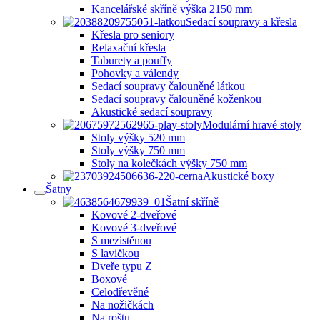
Kancelářské skříně výška 2150 mm
Sedací soupravy a křesla
Křesla pro seniory
Relaxační křesla
Taburety a pouffy
Pohovky a válendy
Sedací soupravy čalouněné látkou
Sedací soupravy čalouněné koženkou
Akustické sedací soupravy
Modulární hravé stoly
Stoly výšky 520 mm
Stoly výšky 750 mm
Stoly na kolečkách výšky 750 mm
Akustické boxy
Šatny
Šatní skříně
Kovové 2-dveřové
Kovové 3-dveřové
S mezistěnou
S lavičkou
Dveře typu Z
Boxové
Celodřevěné
Na nožičkách
Na roštu