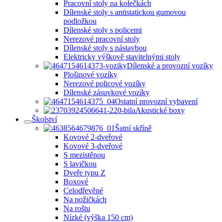
Pracovní stoly na kolečkách
Dílenské stoly s antistatickou gumovou
podložkou
Dílenské stoly s policemi
Nerezové pracovní stoly
Dílenské stoly s nástavbou
Elektricky výškově stavitelnými stoly
Dílenské a provozní vozíky
Plošinové vozíky
Nerezové policové vozíky
Dílenské zásuvkové vozíky
Ostatní provozní vybavení
Akustické boxy
Školství
Šatní skříně
Kovové 2-dveřové
Kovové 3-dveřové
S mezistěnou
S lavičkou
Dveře typu Z
Boxové
Celodřevěné
Na nožičkách
Na roštu
Nízké (výška 150 cm)