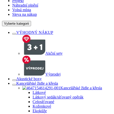
Projekt
Náhradní plnění
Volná místa
Sleva na nákup
Vyberte kategorii
VÝHODNÝ NÁKUP
Akční sety
Výprodej
Akustické boxy
Kancelářské židle a křesla
Kancelářské židle a křesla
Látkové
Látkový sedák/síťovaný opěrák
Celosíťované
Koženkové
Ekokůže