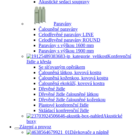
Akustické sedací soupravy
Paravány
Čalouněné paravány
Celodřevěné paravány LINE
Celodřevěné paravány ROUND
Paravány s výškou 1600 mm
Paravány s výškou 1900 mm
Konferenční
židle a křesla
Se síťovaným opěrákem
Čalouněná látkou, kovová kostra
Čalouněná koženkou, kovová kostra
Čalouněná ekokůží, kovová kostra
Dřevěné židle
Dřevěné židle čalouněné látkou
Dřevěné židle čalouněné koženkou
Plastové konferenční židle
Skládací konferenční židle
Akustické
boxy
Zázemí a provoz
Dávkovače a náplně