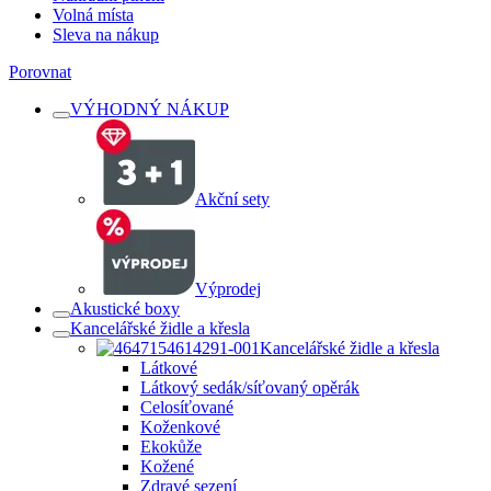
Volná místa
Sleva na nákup
Porovnat
VÝHODNÝ NÁKUP
Akční sety
Výprodej
Akustické boxy
Kancelářské židle a křesla
Kancelářské židle a křesla
Látkové
Látkový sedák/síťovaný opěrák
Celosíťované
Koženkové
Ekokůže
Kožené
Zdravé sezení