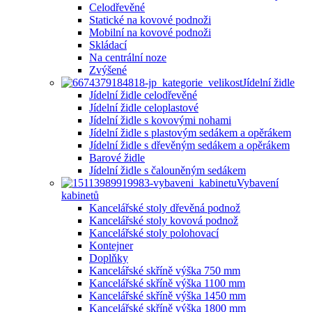
Celodřevěné
Statické na kovové podnoži
Mobilní na kovové podnoži
Skládací
Na centrální noze
Zvýšené
Jídelní židle
Jídelní židle celodřevěné
Jídelní židle celoplastové
Jídelní židle s kovovými nohami
Jídelní židle s plastovým sedákem a opěrákem
Jídelní židle s dřevěným sedákem a opěrákem
Barové židle
Jídelní židle s čalouněným sedákem
Vybavení
kabinetů
Kancelářské stoly dřevěná podnož
Kancelářské stoly kovová podnož
Kancelářské stoly polohovací
Kontejner
Doplňky
Kancelářské skříně výška 750 mm
Kancelářské skříně výška 1100 mm
Kancelářské skříně výška 1450 mm
Kancelářské skříně výška 1800 mm