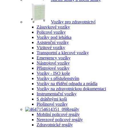
Vozíky pro zdravotnictví
Zásuvkové vozíky
Policové vozíky
Vozíky pod lehátka
Asistenční vozíky
Vizitové vozíky
Transportní a klecové vozíky
Emergency vozíky
Nástrojové vozíky
Přístrojové vozíky
Vozíky - ISO koše
Vozíky s příslušenstvím
Vozíky na třídění odpadu a prádla
Vozíky na zdravotnickou dokumentaci
Instrumentační vozíky
S drátěnými koši
Plošinové vozíky
Regály
Mobilní policové regály
Nerezové policové regály
Zdravotnické regály