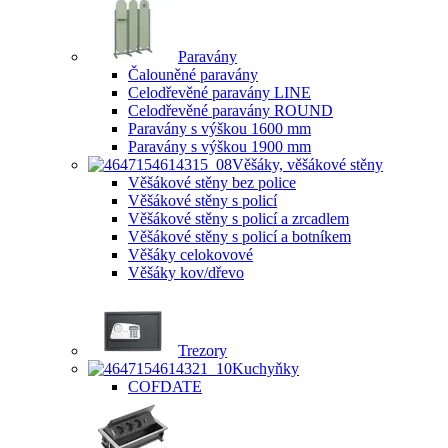
Paravány
Čalouněné paravány
Celodřevěné paravány LINE
Celodřevěné paravány ROUND
Paravány s výškou 1600 mm
Paravány s výškou 1900 mm
Věšáky, věšákové stěny
Věšákové stěny bez police
Věšákové stěny s policí
Věšákové stěny s policí a zrcadlem
Věšákové stěny s policí a botníkem
Věšáky celokovové
Věšáky kov/dřevo
Trezory
Kuchyňky
COFDATE