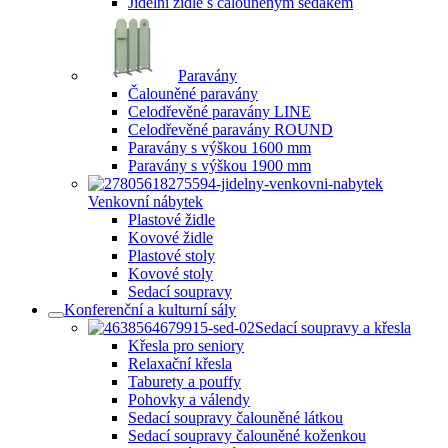
Jídelní židle s čalouněným sedákem
Paravány
Čalouněné paravány
Celodřevěné paravány LINE
Celodřevěné paravány ROUND
Paravány s výškou 1600 mm
Paravány s výškou 1900 mm
Venkovní nábytek
Plastové židle
Kovové židle
Plastové stoly
Kovové stoly
Sedací soupravy
Konferenční a kulturní sály
Sedací soupravy a křesla
Křesla pro seniory
Relaxační křesla
Taburety a pouffy
Pohovky a válendy
Sedací soupravy čalouněné látkou
Sedací soupravy čalouněné koženkou