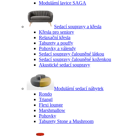
Modulární lavice SAGA
Sedací soupravy a křesla
Křesla pro seniory
Relaxační křesla
Taburety a pouffy
Pohovky a válendy
Sedací soupravy čalouněné látkou
Sedací soupravy čalouněné koženkou
Akustické sedací soupravy
Modulární sedací nábytek
Rondo
Triangl
Flexi lounge
Marshmallow
Pohovky
Taburety Stone a Mushroom