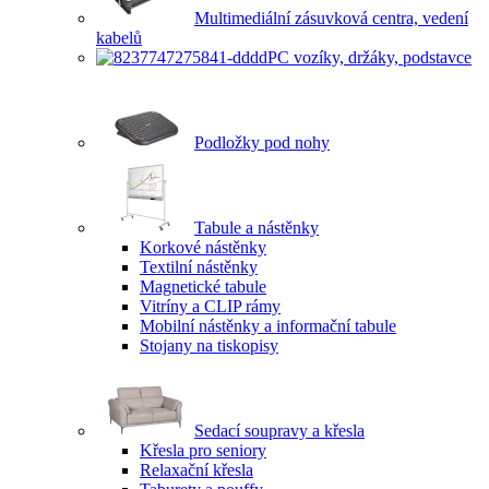
Multimediální zásuvková centra, vedení
kabelů
PC vozíky, držáky, podstavce
Podložky pod nohy
Tabule a nástěnky
Korkové nástěnky
Textilní nástěnky
Magnetické tabule
Vitríny a CLIP rámy
Mobilní nástěnky a informační tabule
Stojany na tiskopisy
Sedací soupravy a křesla
Křesla pro seniory
Relaxační křesla