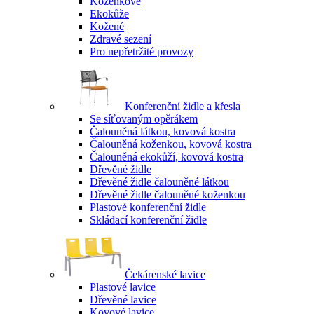
Koženkové
Ekokůže
Kožené
Zdravé sezení
Pro nepřetržité provozy
Konferenční židle a křesla
Se síťovaným opěrákem
Čalouněná látkou, kovová kostra
Čalouněná koženkou, kovová kostra
Čalouněná ekokůží, kovová kostra
Dřevěné židle
Dřevěné židle čalouněné látkou
Dřevěné židle čalouněné koženkou
Plastové konferenční židle
Skládací konferenční židle
Čekárenské lavice
Plastové lavice
Dřevěné lavice
Kovové lavice