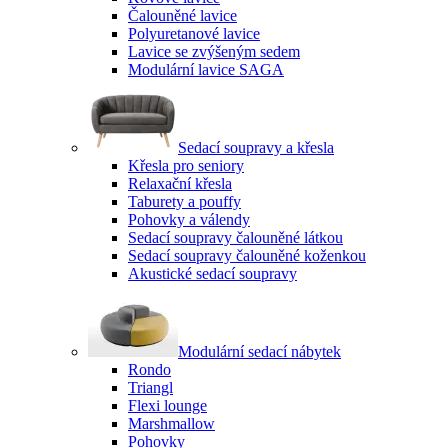
Čalouněné lavice
Polyuretanové lavice
Lavice se zvýšeným sedem
Modulární lavice SAGA
Sedací soupravy a křesla
Křesla pro seniory
Relaxační křesla
Taburety a pouffy
Pohovky a válendy
Sedací soupravy čalouněné látkou
Sedací soupravy čalouněné koženkou
Akustické sedací soupravy
Modulární sedací nábytek
Rondo
Triangl
Flexi lounge
Marshmallow
Pohovky