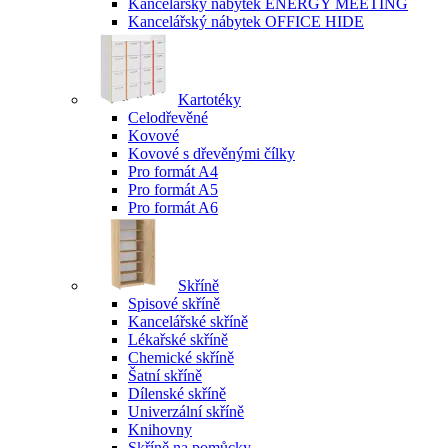
Kancelářský nábytek ENERGY MEETING
Kancelářský nábytek OFFICE HIDE
Kartotéky
Celodřevěné
Kovové
Kovové s dřevěnými čílky
Pro formát A4
Pro formát A5
Pro formát A6
Skříně
Spisové skříně
Kancelářské skříně
Lékařské skříně
Chemické skříně
Šatní skříně
Dílenské skříně
Univerzální skříně
Knihovny
Skříně na pomůcky