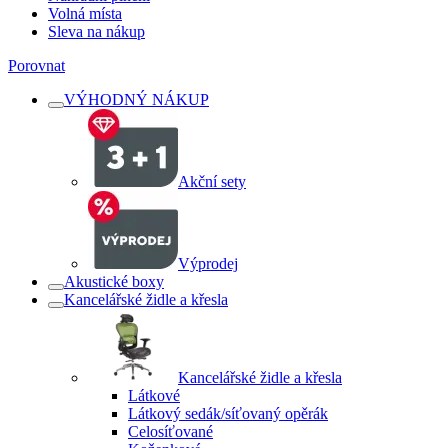
Volná místa
Sleva na nákup
Porovnat
VÝHODNÝ NÁKUP
Akční sety
Výprodej
Akustické boxy
Kancelářské židle a křesla
Kancelářské židle a křesla
Látkové
Látkový sedák/síťovaný opěrák
Celosíťované