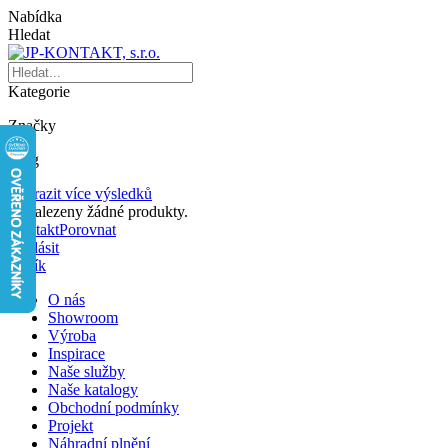
Nabídka
Hledat
Kategorie
Značky
Blog
Zobrazit více výsledků
Nenalezeny žádné produkty.
Kontakt
Porovnat
Přihlásit
Košík
O nás
Showroom
Výroba
Inspirace
Naše služby
Naše katalogy
Obchodní podmínky
Projekt
Náhradní plnění