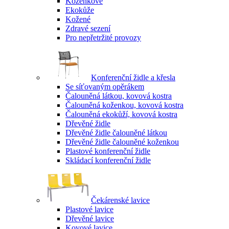
Koženkové
Ekokůže
Kožené
Zdravé sezení
Pro nepřetržité provozy
Konferenční židle a křesla
Se síťovaným opěrákem
Čalouněná látkou, kovová kostra
Čalouněná koženkou, kovová kostra
Čalouněná ekokůží, kovová kostra
Dřevěné židle
Dřevěné židle čalouněné látkou
Dřevěné židle čalouněné koženkou
Plastové konferenční židle
Skládací konferenční židle
Čekárenské lavice
Plastové lavice
Dřevěné lavice
Kovové lavice