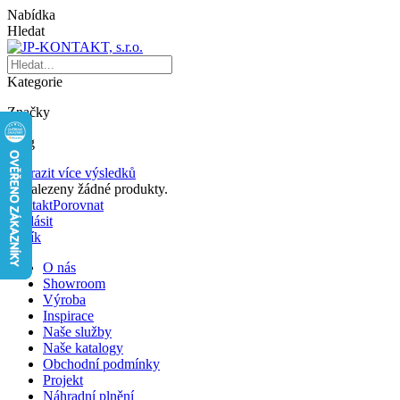
Nabídka
Hledat
Kategorie
Značky
Blog
Zobrazit více výsledků
Nenalezeny žádné produkty.
Kontakt
Porovnat
Přihlásit
Košík
O nás
Showroom
Výroba
Inspirace
Naše služby
Naše katalogy
Obchodní podmínky
Projekt
Náhradní plnění