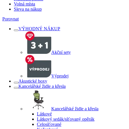
Volná místa
Sleva na nákup
Porovnat
VÝHODNÝ NÁKUP
Akční sety
Výprodej
Akustické boxy
Kancelářské židle a křesla
Kancelářské židle a křesla
Látkové
Látkový sedák/síťovaný opěrák
Celosíťované