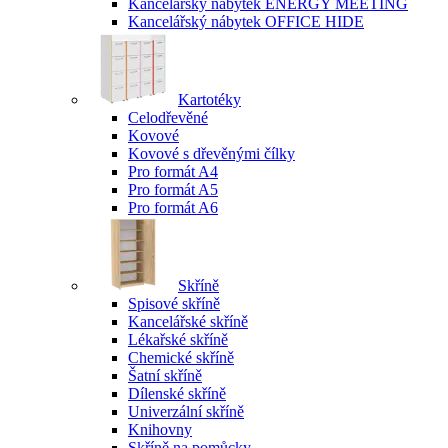
Kancelářský nábytek ENERGY MEETING
Kancelářský nábytek OFFICE HIDE
Kartotéky
Celodřevěné
Kovové
Kovové s dřevěnými čílky
Pro formát A4
Pro formát A5
Pro formát A6
Skříně
Spisové skříně
Kancelářské skříně
Lékařské skříně
Chemické skříně
Šatní skříně
Dílenské skříně
Univerzální skříně
Knihovny
Skříně na pomůcky