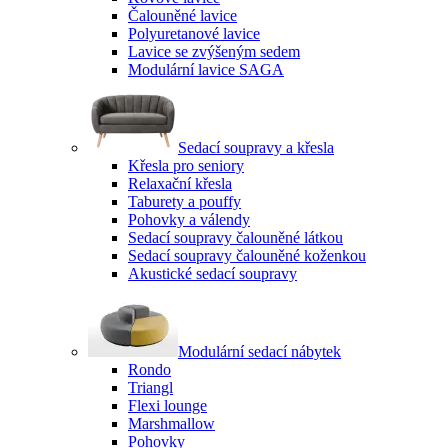
Čalouněné lavice
Polyuretanové lavice
Lavice se zvýšeným sedem
Modulární lavice SAGA
Sedací soupravy a křesla
Křesla pro seniory
Relaxační křesla
Taburety a pouffy
Pohovky a válendy
Sedací soupravy čalouněné látkou
Sedací soupravy čalouněné koženkou
Akustické sedací soupravy
Modulární sedací nábytek
Rondo
Triangl
Flexi lounge
Marshmallow
Pohovky