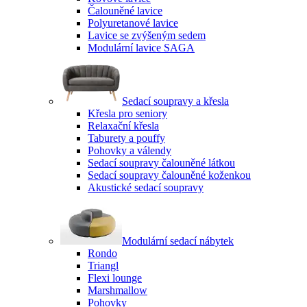
Čalouněné lavice
Polyuretanové lavice
Lavice se zvýšeným sedem
Modulární lavice SAGA
Sedací soupravy a křesla
Křesla pro seniory
Relaxační křesla
Taburety a pouffy
Pohovky a válendy
Sedací soupravy čalouněné látkou
Sedací soupravy čalouněné koženkou
Akustické sedací soupravy
Modulární sedací nábytek
Rondo
Triangl
Flexi lounge
Marshmallow
Pohovky