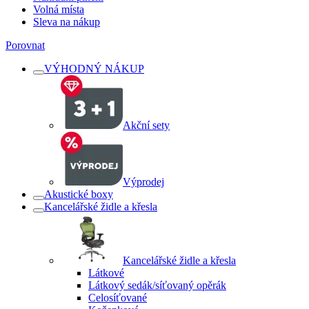
Volná místa
Sleva na nákup
Porovnat
VÝHODNÝ NÁKUP
Akční sety
Výprodej
Akustické boxy
Kancelářské židle a křesla
Kancelářské židle a křesla
Látkové
Látkový sedák/síťovaný opěrák
Celosíťované