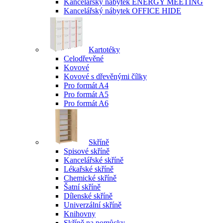
Kancelářský nábytek ENERGY MEETING
Kancelářský nábytek OFFICE HIDE
Kartotéky
Celodřevěné
Kovové
Kovové s dřevěnými čílky
Pro formát A4
Pro formát A5
Pro formát A6
Skříně
Spisové skříně
Kancelářské skříně
Lékařské skříně
Chemické skříně
Šatní skříně
Dílenské skříně
Univerzální skříně
Knihovny
Skříně na pomůcky