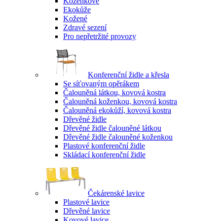
Koženkové
Ekokůže
Kožené
Zdravé sezení
Pro nepřetržité provozy
Konferenční židle a křesla
Se síťovaným opěrákem
Čalouněná látkou, kovová kostra
Čalouněná koženkou, kovová kostra
Čalouněná ekokůží, kovová kostra
Dřevěné židle
Dřevěné židle čalouněné látkou
Dřevěné židle čalouněné koženkou
Plastové konferenční židle
Skládací konferenční židle
Čekárenské lavice
Plastové lavice
Dřevěné lavice
Kovové lavice