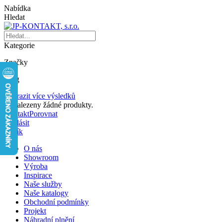
Nabídka
Hledat
Kategorie
Značky
Blog
Zobrazit více výsledků
Nenalezeny žádné produkty.
Kontakt
Porovnat
Přihlásit
Košík
O nás
Showroom
Výroba
Inspirace
Naše služby
Naše katalogy
Obchodní podmínky
Projekt
Náhradní plnění