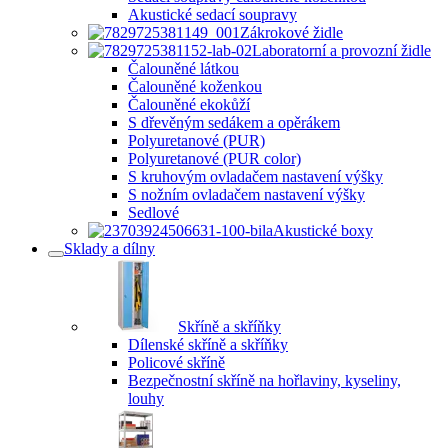
Akustické sedací soupravy
Zákrokové židle
Laboratorní a provozní židle
Čalouněné látkou
Čalouněné koženkou
Čalouněné ekokůží
S dřevěným sedákem a opěrákem
Polyuretanové (PUR)
Polyuretanové (PUR color)
S kruhovým ovladačem nastavení výšky
S nožním ovladačem nastavení výšky
Sedlové
Akustické boxy
Sklady a dílny
Skříně a skříňky
Dílenské skříně a skříňky
Policové skříně
Bezpečnostní skříně na hořlaviny, kyseliny,
louhy