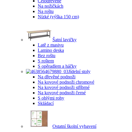
Celodřevěné
Na nožičkách
Na roštu
Nízké (výška 150 cm)
Šatní lavičky
Latě z masivu
Lamino deska
Bez roštu
S roštem
S opěradlem a háčky
Jídelní stoly
Na dřevěné podnoži
Na kovové podnoži chromové
Na kovové podnoži stříbrné
Na kovové podnoži černé
S oblými rohy
Skládací
Ostatní školní vybavení