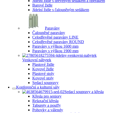
Jídelní židle s dřevěným sedákem a opěrákem
Barové židle
Jídelní židle s čalouněným sedákem
Paravány
Čalouněné paravány
Celodřevěné paravány LINE
Celodřevěné paravány ROUND
Paravány s výškou 1600 mm
Paravány s výškou 1900 mm
Venkovní nábytek
Plastové židle
Kovové židle
Plastové stoly
Kovové stoly
Sedací soupravy
Konferenční a kulturní sály
Sedací soupravy a křesla
Křesla pro seniory
Relaxační křesla
Taburety a pouffy
Pohovky a válendy