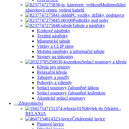
Multimediální
zásuvková centra, vedení kabelů
PC vozíky, držáky, podstavce
Podložky pod nohy
Tabule a nástěnky
Korkové nástěnky
Textilní nástěnky
Magnetické tabule
Vitríny a CLIP rámy
Mobilní nástěnky a informační tabule
Stojany na tiskopisy
Sedací soupravy a křesla
Křesla pro seniory
Relaxační křesla
Taburety a pouffy
Pohovky a válendy
Sedací soupravy čalouněné látkou
Sedací soupravy čalouněné koženkou
Akustické sedací soupravy
Zdravotnictví
Nábytek do čekáren -
RELAXIA
Čekárenské lavice
Plastové lavice