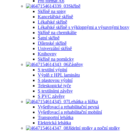
Pro formát A6
Skříně
Skříně na spisy
Kancelářské skříně
Lékařské skříně
Lékařské skříně s výklopnými a výsuvnými boxy
Skříně na chemikálie
Šatní skříně
Dílenské skříně
Univerzální skříně
Knihovny
Skříně na pomůcky
Zástěny
S textilní výplní
Výplň z HPL laminátu
S plastovou výplní
Teleskopické tyče
S textilními závěsy
S PVC závěsy
Lehátka a lůžka
Vyšetřovací a rehabilitační pevná
Vyšetřovací a rehabilitační mobilní
Transportní lehátka
Elektrická lehátka
Jídelní stolky a noční stolky