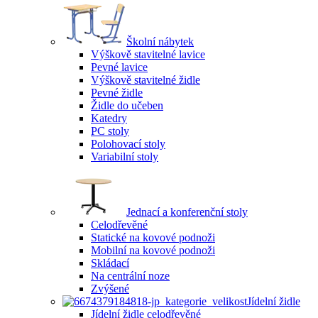
Školní nábytek
Výškově stavitelné lavice
Pevné lavice
Výškově stavitelné židle
Pevné židle
Židle do učeben
Katedry
PC stoly
Polohovací stoly
Variabilní stoly
Jednací a konferenční stoly
Celodřevěné
Statické na kovové podnoži
Mobilní na kovové podnoži
Skládací
Na centrální noze
Zvýšené
Jídelní židle
Jídelní židle celodřevěné