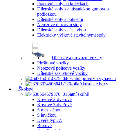
Pracovní stoly na kolečkách
Dílenské stoly s antistatickou gumovou
podložkou
Dílenské stoly s policemi
Nerezové pracovní stoly
Dílenské stoly s nástavbou
Elektricky výškově stavitelnými stoly
Dílenské a provozní vozíky
Plošinové vozíky
Nerezové policové vozíky
Dílenské zásuvkové vozíky
Ostatní provozní vybavení
Akustické boxy
Školství
Šatní skříně
Kovové 2-dveřové
Kovové 3-dveřové
S mezistěnou
S lavičkou
Dveře typu Z
Boxové