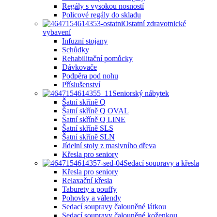
Regály s vysokou nosností
Policové regály do skladu
Ostatní zdravotnické
vybavení
Infuzní stojany
Schůdky
Rehabilitační pomůcky
Dávkovače
Podpěra pod nohu
Příslušenství
Seniorský nábytek
Šatní skříně Q
Šatní skříně Q OVAL
Šatní skříně Q LINE
Šatní skříně SLS
Šatní skříně SLN
Jídelní stoly z masivního dřeva
Křesla pro seniory
Sedací soupravy a křesla
Křesla pro seniory
Relaxační křesla
Taburety a pouffy
Pohovky a válendy
Sedací soupravy čalouněné látkou
Sedací soupravy čalouněné koženkou