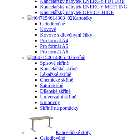
Kancelářský nábytek ENERGY FUTURE
Kancelářský nábytek ENERGY MEETING
Kancelářský nábytek OFFICE HIDE
Kartotéky
Celodřevěné
Kovové
Kovové s dřevěnými čílky
Pro formát A4
Pro formát A5
Pro formát A6
Skříně
Spisové skříně
Kancelářské skříně
Lékařské skříně
Chemické skříně
Šatní skříně
Dílenské skříně
Univerzální skříně
Knihovny
Skříně na pomůcky
Kancelářské stoly
Celodřevěné