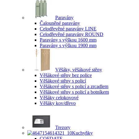
Paravány
Čalouněné paravány
Celodřevěné paravány LINE
Celodřevěné paravány ROUND
Paravány s výškou 1600 mm
Paravány s výškou 1900 mm
Věšáky, věšákové stěny
Věšákové stěny bez police
Věšákové stěny s policí
Věšákové stěny s policí a zrcadlem
Věšákové stěny s policí a botníkem
Věšáky celokovové
Věšáky kov/dřevo
Trezory
Kuchyňky
COFDATE