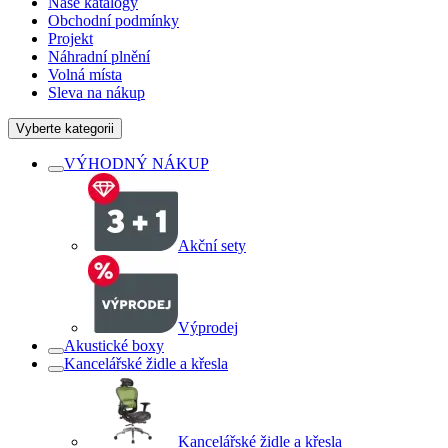
Naše katalogy
Obchodní podmínky
Projekt
Náhradní plnění
Volná místa
Sleva na nákup
Vyberte kategorii
VÝHODNÝ NÁKUP
Akční sety
Výprodej
Akustické boxy
Kancelářské židle a křesla
Kancelářské židle a křesla