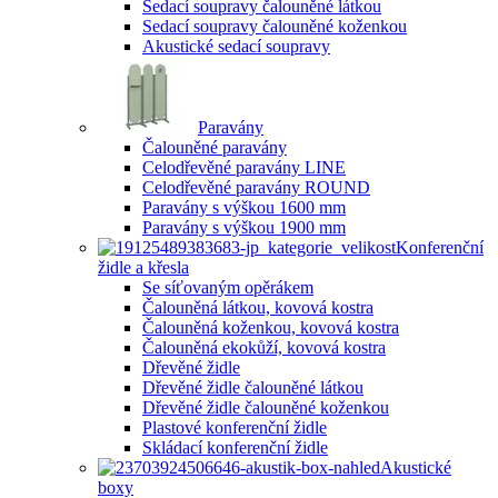
Sedací soupravy čalouněné látkou
Sedací soupravy čalouněné koženkou
Akustické sedací soupravy
Paravány
Čalouněné paravány
Celodřevěné paravány LINE
Celodřevěné paravány ROUND
Paravány s výškou 1600 mm
Paravány s výškou 1900 mm
Konferenční
židle a křesla
Se síťovaným opěrákem
Čalouněná látkou, kovová kostra
Čalouněná koženkou, kovová kostra
Čalouněná ekokůží, kovová kostra
Dřevěné židle
Dřevěné židle čalouněné látkou
Dřevěné židle čalouněné koženkou
Plastové konferenční židle
Skládací konferenční židle
Akustické
boxy