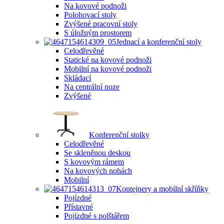
Na kovové podnoži
Polohovací stoly
Zvýšené pracovní stoly
S úložným prostorem
Jednací a konferenční stoly
Celodřevěné
Statické na kovové podnoži
Mobilní na kovové podnoži
Skládací
Na centrální noze
Zvýšené
Konferenční stolky
Celodřevěné
Se skleněnou deskou
S kovovým rámem
Na kovových nohách
Mobilní
Kontejnery a mobilní skříňky
Pojízdné
Přístavné
Pojízdné s polštářem