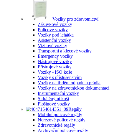
Vozíky pro zdravotnictví
Zásuvkové vozíky
Policové vozíky
Vozíky pod lehátka
Asistenční vozíky
Vizitové vozíky
Transportní a klecové vozíky
Emergency vozíky
Nástrojové vozíky
Přístrojové vozíky
Vozíky - ISO koše
Vozíky s příslušenstvím
Vozíky na třídění odpadu a prádla
Vozíky na zdravotnickou dokumentaci
Instrumentační vozíky
S drátěnými koši
Plošinové vozíky
Regály
Mobilní policové regály
Nerezové policové regály
Zdravotnické regály
Archivační policové regály