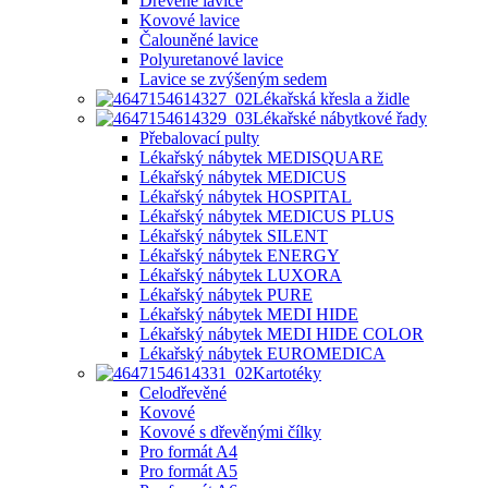
Dřevěné lavice
Kovové lavice
Čalouněné lavice
Polyuretanové lavice
Lavice se zvýšeným sedem
Lékařská křesla a židle
Lékařské nábytkové řady
Přebalovací pulty
Lékařský nábytek MEDISQUARE
Lékařský nábytek MEDICUS
Lékařský nábytek HOSPITAL
Lékařský nábytek MEDICUS PLUS
Lékařský nábytek SILENT
Lékařský nábytek ENERGY
Lékařský nábytek LUXORA
Lékařský nábytek PURE
Lékařský nábytek MEDI HIDE
Lékařský nábytek MEDI HIDE COLOR
Lékařský nábytek EUROMEDICA
Kartotéky
Celodřevěné
Kovové
Kovové s dřevěnými čílky
Pro formát A4
Pro formát A5