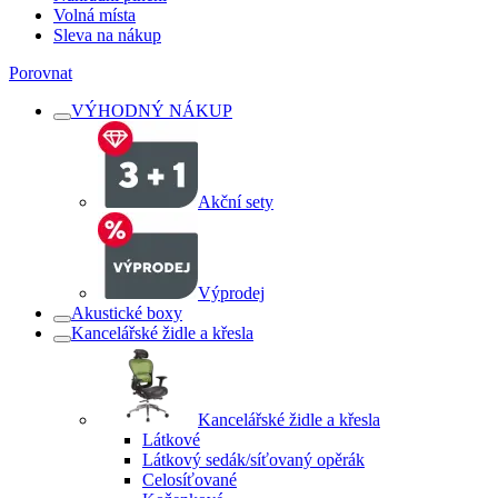
Volná místa
Sleva na nákup
Porovnat
VÝHODNÝ NÁKUP
Akční sety
Výprodej
Akustické boxy
Kancelářské židle a křesla
Kancelářské židle a křesla
Látkové
Látkový sedák/síťovaný opěrák
Celosíťované