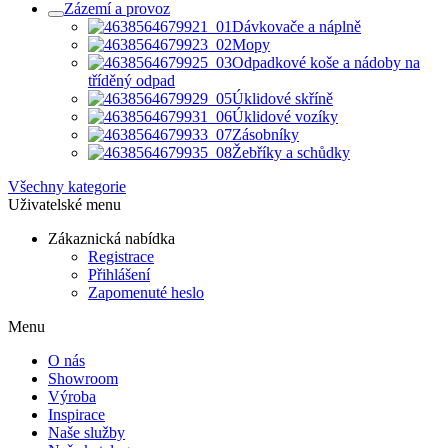
Zázemí a provoz
Dávkovače a náplně
Mopy
Odpadkové koše a nádoby na
tříděný odpad
Úklidové skříně
Úklidové vozíky
Zásobníky
Žebříky a schůdky
Všechny kategorie
Uživatelské menu
Zákaznická nabídka
Registrace
Přihlášení
Zapomenuté heslo
Menu
O nás
Showroom
Výroba
Inspirace
Naše služby