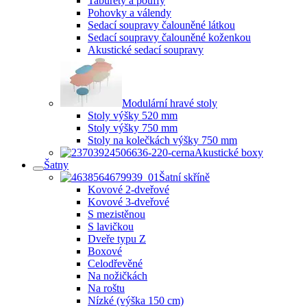
Taburety a pouffy
Pohovky a válendy
Sedací soupravy čalouněné látkou
Sedací soupravy čalouněné koženkou
Akustické sedací soupravy
Modulární hravé stoly
Stoly výšky 520 mm
Stoly výšky 750 mm
Stoly na kolečkách výšky 750 mm
Akustické boxy
Šatny
Šatní skříně
Kovové 2-dveřové
Kovové 3-dveřové
S mezistěnou
S lavičkou
Dveře typu Z
Boxové
Celodřevěné
Na nožičkách
Na roštu
Nízké (výška 150 cm)