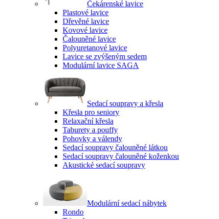
Čekárenské lavice
Plastové lavice
Dřevěné lavice
Kovové lavice
Čalouněné lavice
Polyuretanové lavice
Lavice se zvýšeným sedem
Modulární lavice SAGA
Sedací soupravy a křesla
Křesla pro seniory
Relaxační křesla
Taburety a pouffy
Pohovky a válendy
Sedací soupravy čalouněné látkou
Sedací soupravy čalouněné koženkou
Akustické sedací soupravy
Modulární sedací nábytek
Rondo