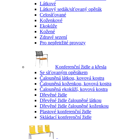
Látkové
Látkový sedák/síťovaný opěrák
Celosíťované
Koženkové
Ekokůže
Kožené
Zdravé sezení
Pro nepřetržité provozy
Konferenční židle a křesla
Se síťovaným opěrákem
Čalouněná látkou, kovová kostra
Čalouněná koženkou, kovová kostra
Čalouněná ekokůží, kovová kostra
Dřevěné židle
Dřevěné židle čalouněné látkou
Dřevěné židle čalouněné koženkou
Plastové konferenční židle
Skládací konferenční židle