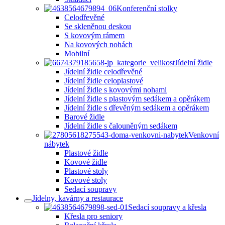
Konferenční stolky
Celodřevěné
Se skleněnou deskou
S kovovým rámem
Na kovových nohách
Mobilní
Jídelní židle
Jídelní židle celodřevěné
Jídelní židle celoplastové
Jídelní židle s kovovými nohami
Jídelní židle s plastovým sedákem a opěrákem
Jídelní židle s dřevěným sedákem a opěrákem
Barové židle
Jídelní židle s čalouněným sedákem
Venkovní
nábytek
Plastové židle
Kovové židle
Plastové stoly
Kovové stoly
Sedací soupravy
Jídelny, kavárny a restaurace
Sedací soupravy a křesla
Křesla pro seniory