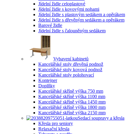
Jídelní židle celoplastové
Jídelní židle s kovovými nohami
Jídelní židle s plastovým sedákem a opěrákem
Jídelní židle s dřevěným sedákem a opěrákem
Barové židle
Jídelní židle s čalouněným sedákem
Vybavení kabinetů
Kancelářské stoly dřevěná podnož
Kancelářské stoly kovová podnož
Kancelářské stoly polohovací
Kontejner
Doplňky
Kancelářské skříně výška 750 mm
Kancelářské skříně výška 1100 mm
Kancelářské skříně výška 1450 mm
Kancelářské skříně výška 1800 mm
Kancelářské skříně výška 2150 mm
Sedací soupravy a křesla
Křesla pro seniory
Relaxační křesla