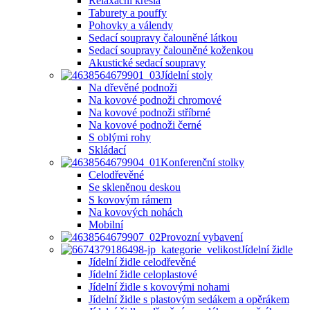
Relaxační křesla
Taburety a pouffy
Pohovky a válendy
Sedací soupravy čalouněné látkou
Sedací soupravy čalouněné koženkou
Akustické sedací soupravy
Jídelní stoly
Na dřevěné podnoži
Na kovové podnoži chromové
Na kovové podnoži stříbrné
Na kovové podnoži černé
S oblými rohy
Skládací
Konferenční stolky
Celodřevěné
Se skleněnou deskou
S kovovým rámem
Na kovových nohách
Mobilní
Provozní vybavení
Jídelní židle
Jídelní židle celodřevěné
Jídelní židle celoplastové
Jídelní židle s kovovými nohami
Jídelní židle s plastovým sedákem a opěrákem