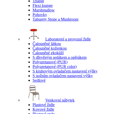
Triangl
Flexi lounge
Marshmallow
Pohovky
Taburety Stone a Mushroom
Laboratorní a provozní židle
Čalouněné látkou
Čalouněné koženkou
Čalouněné ekokůží
S dřevěným sedákem a opěrákem
Polyuretanové (PUR)
Polyuretanové (PUR color)
S kruhovým ovladačem nastavení výšky
S nožním ovladačem nastavení výšky
Sedlové
Venkovní nábytek
Plastové židle
Kovové židle
Plastové stoly