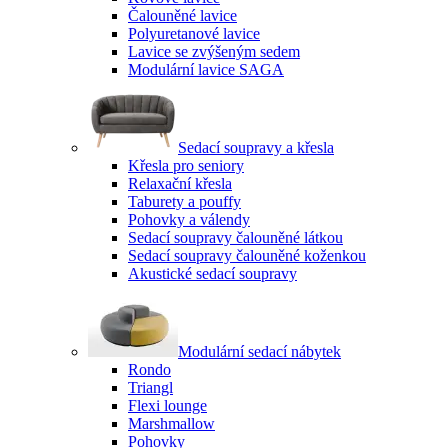
Čalouněné lavice
Polyuretanové lavice
Lavice se zvýšeným sedem
Modulární lavice SAGA
Sedací soupravy a křesla
Křesla pro seniory
Relaxační křesla
Taburety a pouffy
Pohovky a válendy
Sedací soupravy čalouněné látkou
Sedací soupravy čalouněné koženkou
Akustické sedací soupravy
Modulární sedací nábytek
Rondo
Triangl
Flexi lounge
Marshmallow
Pohovky