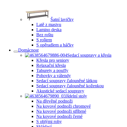
Šatní lavičky
Latě z masivu
Lamino deska
Bez roštu
S roštem
S opěradlem a háčky
Domácnost
Sedací soupravy a křesla
Křesla pro seniory
Relaxační křesla
Taburety a pouffy
Pohovky a válendy
Sedací soupravy čalouněné látkou
Sedací soupravy čalouněné koženkou
Akustické sedací soupravy
Jídelní stoly
Na dřevěné podnoži
Na kovové podnoži chromové
Na kovové podnoži stříbrné
Na kovové podnoži černé
S oblými rohy
Skládací