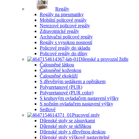
Regály
Regály na pneumatiky
Mobilní policové regály
Nerezové policové regály
Zdravotnické regály
Archivační policové regály
Regály s vysokou nosností
Policové regály do skladu
Policové regály do dílny
Dílenské a provozní židle
Čalouněné látkou
Čalouněné koženkou
Čalouněné ekokůží
S dřevěným sedákem a opěrákem
Polyuretanové (PUR)
Polyuretanové (PUR color)
S kruhovým ovladačem nastavení výšky
S nožním ovladačem nastavení výšky
Sedlové
Pracovní stoly
Dílenské stoly se zásuvkami
Dílenské stoly se skříňkou
Dílenské stoly s dřevěnou deskou
Dílenské stoly výškově nastavitelné